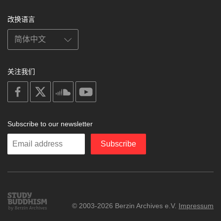
改换语言
关注我们
on
on
on
on
facebook
X
soundcloud
youtube
Subscribe to our newsletter
Enter
Subscribe
your
email
Study
© 2003-2026 Berzin Archives e.V.
Impressum
Buddhism
Home