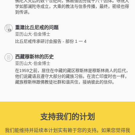
佛陀入灭后的数个世纪间，佛教僧团分成十八个团体。寺院大
学如那澜陀寺成立，大乘的教法与信条传播，最终，密续也得
到传讲。
重建比丘尼戒的问题
亚历山大·伯金博士
比丘尼戒传承研讨会报告 - 部份 1 一 4
西藏穆斯林的历史
亚历山大·伯金博士
在1959之前，居住在中藏的藏区穆斯林是穆斯林商人的后代，
他们说藏语且遵守大部分的藏族习俗。在流亡印度时也一样，
藏族穆斯林跟佛教徒社群和谐共住，接纳彼此的信仰。
支持我们的计划
我们能维持并延续本计划实有赖于您的支持。如果您觉得我