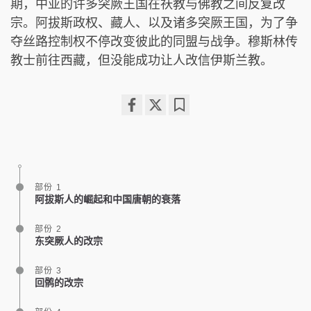
期，中亚的许多突厥王国在祆教与佛教之间反复改
宗。阿拔斯政权、藏人、以及诸多突厥王国，为了争
夺丝路控制权不停改变彼此的同盟与战争。穆斯林传
教士前往西藏，但没能成功让人改信伊斯兰教。
Share
Bookmark
on
facebook
部份 1
阿拔斯人的崛起和中国唐朝的衰落
部份 2
东突厥人的改宗
部份 3
回鹘的改宗