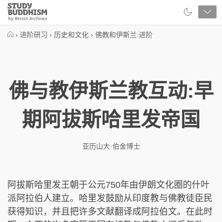
Close
Study
Buddhism
Home
›
进阶研习
›
历史和文化
›
佛教和伊斯兰:进阶
佛与教伊斯兰教互动:早
期阿拔斯哈里发帝国
亚历山大·伯金博士
阿拔斯哈里发王朝于公元750年由伊朗文化圈的什叶
派阿拉伯人建立。哈里发鼓励从印度教与佛教徒臣民
获得知识，并且把许多文献翻译成阿拉伯文。在此时