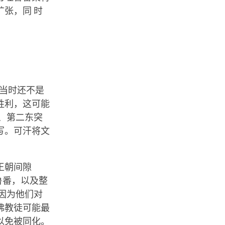
张，同 时
教当时还不是
胜利，这可能
、第二东突
写。可汗将文
王朝间隙
吐鲁番，以及整
因为他们对
佛教徒可能最
以免被同化。