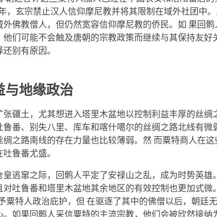
32年，玄宗禁止汉人信仰摩尼教并将其限制在域外社团中
域外佛教僧人，但仍然宽容信仰摩尼教的侨民。如 果回鹘
，他们可能不会触及唐朝的宗教政策而继续与其保持友好
择还别有原因。
益与地缘政治
扩张疆土，尤其想进入塔里木盆地以控制利益丰厚的丝绸
吐鲁番、别失八里、库车和喀什噶尔的丝绸之路北线有微
丝绸之路南线的存在力量也比较薄弱。然 而粟特商人在这
在吐鲁番尤盛。
仓皇逃窜之际，回鹘人平定了安禄山之乱，成为时势英雄
且对吐鲁番和塔里木盆地其余地区的有效控制也更加式微
年给予粟特人政治庇护，但 在驱逐了其中的佛僧以后，朝廷
心。如果回鹘人采信粟特的主流宗教，他们会被欣然接纳