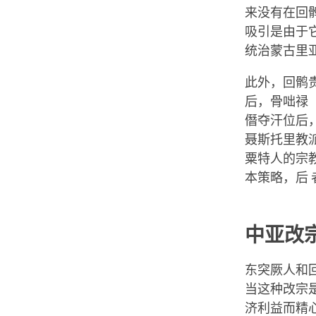
来没有在回
吸引是由于
统治蒙古里亚
此外，回鹘
后，骨咄禄（
僭夺汗位后，
聂斯托里教
粟特人的宗
本策略，后
中亚改
东突厥人和
当这种改宗
济利益而精