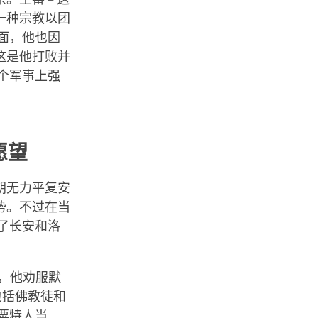
一种宗教以团
面，他也因
这是他打败并
个军事上强
愿望
朝无力平复安
势。不过在当
了长安和洛
统，他劝服默
包括佛教徒和
粟特人当