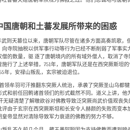
代将吐鲁番失给唐朝军队视为佛教之过。他们忠诚地与唐朝
。
中国唐朝和土蕃发展所带来的困惑
05年武则天篡位以来，唐朝军队尽管在诸多方面高奏凯歌，
、向寺院抽税以供军事行动等行为已经不断削弱了军事实力
汉僧的数量，驱 逐了唐朝境内的所有域外僧人，取消了寺
管施行了上述举措，751年，唐朝军队还是在西突厥斯坦
55年，安禄山叛乱，玄宗被迫退位。
回鹘首领牟羽可汗推翻东突厥人统治，承袭了突厥圣山乌都
形式和前任回鹘诸首领们的形式截然不同。道义上讲，他
 汗无疑清楚了解暾欲谷对佛教导致泛突厥尚武价值观丧失
批评由于玄宗在西突厥斯坦和长安令人赫颜的失败而变本
朝皇帝显然对清除导致军力衰退的佛教的努力不够。
山叛乱不久前几个月，藏王墨阿聪因为支持佛教而遭到暗杀。