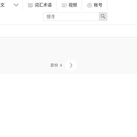
词汇术语
视频
帐号
Enter
Search
search
term
部份 4