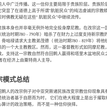
鹘人中广泛传播。这一信仰主要局限于贵族阶层。贵族阶
它突显了在道德上高于所谓“肮脏民众”的纯洁虔诚的宗教
时佛教无疑在这些“ 肮脏民众”中继续流传。
贵族本身也并非毫无例外地完全投身摩尼教。在改宗这一
统治时期780 – 790年）暗杀了在财力上过度支持新宗
骨咄禄请求大主教弟茂德（ 统治时期780 – 819年）将
派的一个大主教教区。然而，这一基督教形式如同摩尼教
教。支持这一宗教自然符合回鹘人赢得和塔里木盆地民众
 者在经济上由粟特商人主导。
宗模式总结
回鹘人的改宗例子对中亚突厥诸民族改变宗教信仰现象具
是统治者基于自愿而为时， 它们在绝大程度上是出于擢取
心算计的政治策略， 而不是一种信仰抉择。