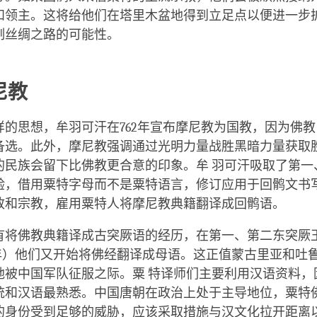
和领主。这将给他们在塔里木盆地得到立足点以便进一步扩
制丝绸之路的可能性。
尼教
样的思想，牟羽可汗在762年宣布摩尼教为国教，因为佛
备选。此外，摩尼教强调通过光明力量战胜黑暗力量获取
的民族会留下比佛教更合意的印象。牟 羽可汗吸取了第一
验，借用粟特字母而不是粟特语言，修订应用于回鹘文书
政和宗教，雇用粟特人将摩尼教典籍翻译成回鹘语。
有将佛教典籍译成古突厥语的经历，在第一、第二东突厥
 682年）他们又开始将佛经翻译成母语。这正值蒙古里亚和
地被中国军队征服之际。粟 特译师们主要利用汉语资料，
统和汉语最熟悉。中国唐朝在政治上处于主导地位，粟特
的身份受到足够的威胁，应该采取措施与汉文化拉开距离