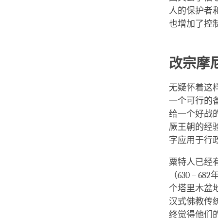
人的保护者
也增加了控
改宗摩
无疑怀着这
一个可行的
给一个好战
厥王朝的经
字应用于行
粟特人已经
（630 –
个塔里木盆
汉式佛教传
终觉得他们