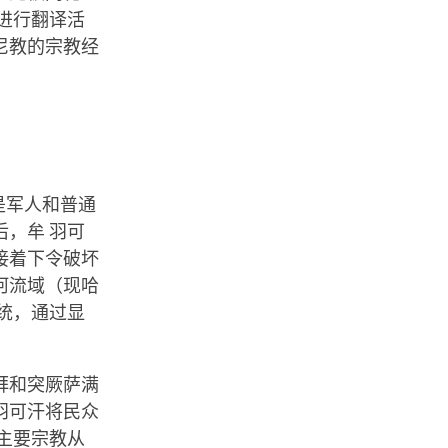
进行翻译活
尼教的宗教经
是军人和普通
，牟 羽可
接着下令破坏
河流域（现哈
统，通过显
拜和突厥萨满
羽可汗将民众
主要宗教从