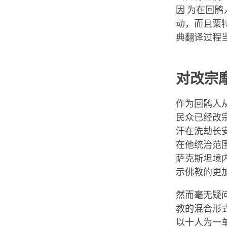
因 为在回
动，而且粟
典翻译过程
对改宗
作为回鹘人从
民众已经改
汗在洗劫长
在他统治范
萨克斯坦境
示佛教的更
然而毫无疑
教的混合形
以十人为一