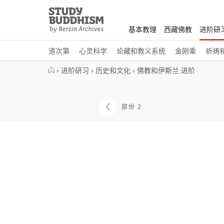
Close
Study
Buddhism
基本教理
西藏佛教
进阶研
Home
道次第
心灵科学
论藏和教义系统
金刚乘
祈祷
›
进阶研习
›
历史和文化
›
佛教和伊斯兰:进阶
部份 2