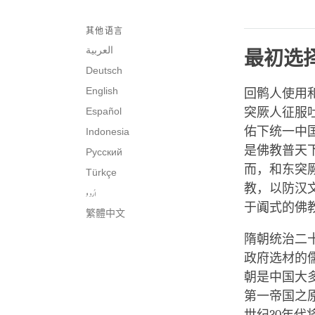
其他语言
العربية
最初选
Deutsch
English
回鹘人使用
Español
突厥人征服
佑下统一中
Indonesia
是佛教普天
Русский
而，和东突
Türkçe
教，以防汉
اُردو
于阗式的佛
繁體中文
隋朝统治二十
政府选材的
朝是中国大
第一帝国之