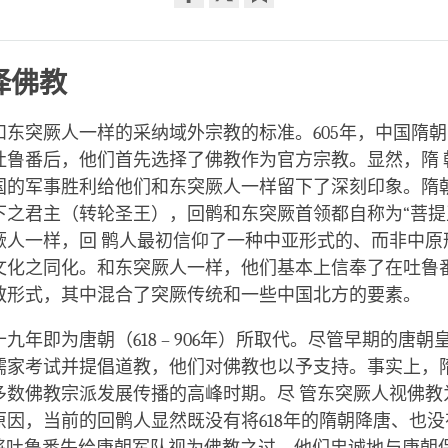
Share
Bookmark
on
facebook
择佛教
和东突厥人一样的采纳域外宗教的标准。605年，中国隋
吐鲁番后，他们首先选择了佛教作为官方宗教。显然，隋 
国的军事胜利给他们和东突厥人一样留下了深刻印象。隋
下之君主（转轮圣王），回鹘和东突厥首领都自称为“菩提
厥人一样，回 鹘人最初信仰了一种中亚形式的、而非中原
文化之同化。和东突厥人一样，他们基本上信奉了在吐鲁番
教形式，其中混合了突厥传统和一些中国北方的要素。
九年即为唐朝（618 – 906年）所取代。尽管早期的唐朝
儒家考试并提倡道教，他们对佛教也以予支持。事实上，
多数佛教宗派发展传播的高峰时期。尽 管东突厥人视佛教
原因，当前的回鹘人显然既没有将618年的隋朝降唐、也没