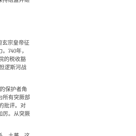
保持结盟并继
但玄宗皇帝征
。740年，
院的税收豁
的怛逻斯河战
犍的保护者角
为所有突厥部
的批评。对
加厉。从突厥
土蕃 – 这