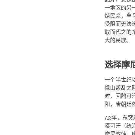
一地区的另
结民众，牟
受阻而无法
取而代之的
大的民族。
选择摩
一个半世纪
禄山叛乱之
时，回鹘可
阳，唐朝廷
713年，
啜可汗（统治
摩尼教徒。