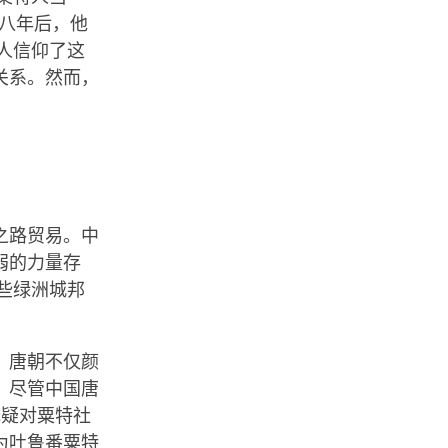
。八年后，他
人信仰了这
关系。然而，
之路贸易。中
弱的力量存
些绿洲城邦
。唐朝不仅颜
。尽管中国唐
无疑对粟特社
为吐鲁番粟特