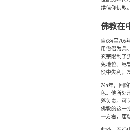
世纪30年
续信仰佛教
佛教在
自684至7
用僧侣为兵
玄宗限制了
免地位。尽
役中失利；7
744年，
色。他所处
落负责。可
佛教的这一
一方看，唐
此外，安禄