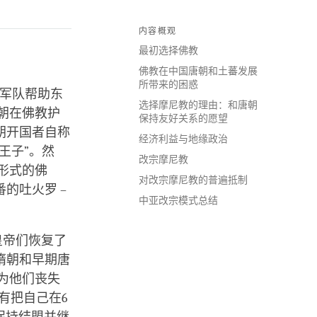
内容概观
最初选择佛教
佛教在中国唐朝和土蕃发展
所带来的困惑
朝军队帮助东
选择摩尼教的理由：和唐朝
朝在佛教护
保持友好关系的愿望
朝开国者自称
经济利益与地缘政治
王子”。然
改宗摩尼教
形式的佛
对改宗摩尼教的普遍抵制
的吐火罗 –
中亚改宗模式总结
皇帝们恢复了
隋朝和早期唐
为他们丧失
有把自己在6