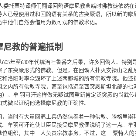
鹘人委托粟特译师们翻译回鹘语摩尼教典籍时佛教徒依然在
特人已经使用过和回鹘语有关系的古突厥语，所以新的摩
当中他们自然会借用为数可观的佛教术语。
摩尼教的普遍抵制
605年至630年代统治吐鲁番之后果，许多回鹘人、特别
宗了东突厥形式的佛教。但是，在回鹘人扑灭安禄山之乱后
安和洛阳时率众毁坏了上述两都城的所有佛教寺院。他还
围之内所有佛教寺院，甚至包括远至西突厥斯坦北部的七
内）。牟 羽可汗这样做无疑试图重新肯定泛突厥的尚武传
加式微以证明他选择摩尼教的正确性。
问，当时有大量回鹘士兵仍然信奉着一种佛教、腾格里崇
式。牟羽可汗迫使其臣民接受摩尼教便说明了这一点。牟
单位组织，其中一人负责宗教事务。不过，这 一粟特人的