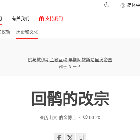
习
有关我们
支持我们
和仪轨
历史和文化
佛与教伊斯兰教互动:早期阿拔斯哈里发帝国
部份 3 一 6
回鹘的改宗
亚历山大·伯金博士
00:20