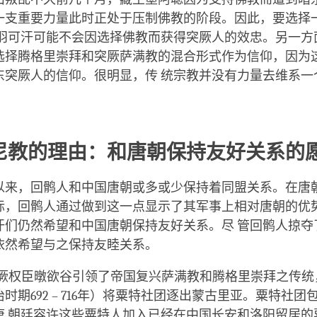
一支重要力量此时正处于压制佛教的阶段。因此，要选择
 羽可汗可能不会因选择佛教而获得突厥人的效忠。另一方
选择腾格里崇拜和突厥萨满教的混合形式作为信仰，因为
东突厥人的信仰。很明显，传 统宗教并没有力量去维系一
尼教的理由：和唐朝保持友好关系的
以来，回鹘人和中国唐朝或多或少保持着同盟关系。在唐
际，回鹘人通过做到这一点显示了其军事上相对唐朝的优
汗们仍然希望和中国唐朝保持友好关系。尽 管回鹘人掠夺
依然希望与之保持友睦关系。
东突厥权臣暾欲谷引领了帝国复兴萨满教和腾格里崇拜之传
时期692 – 716年）将粟特社团逐出蒙古里亚。粟特社团
唐 朝廷容许这些粟特人加入已经在中国长安和洛阳留居的