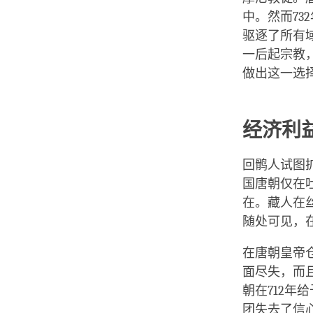
中。然而7
驱逐了所有
一后起宗教
做出这一选
经济利
回鹘人试图
国唐朝仅在
在。藏人在
随处可见，
在唐朝皇帝
面尽失，而
朝在712
团失去了信