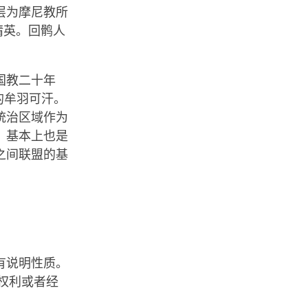
层为摩尼教所
精英。回鹘人
国教二十年
教的牟羽可汗。
他统治区域作为
，基本上也是
之间联盟的基
有说明性质。
权利或者经