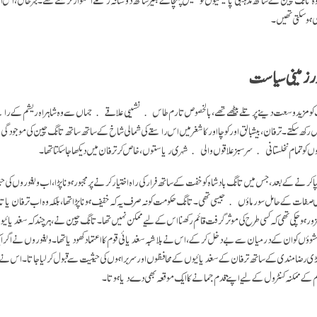
ی ہوسکتی تھیں۔
ر زمینی سیاست
 کو مزید وسعت دینے پر تلے بیٹھے تھے، بالخصوص تارم طاس ﴿نشیبی علاقے﴾ جہاں سے وہ شاہراہ ریشم کے راست
یں رکھ سکتے۔ ترفان، بیشبالق اور کوچا اور کاشغر میں اس راستے کی شمالی شاخ کے ساتھ ساتھ تانگ چین کی موجودگی 
ں کو تمام نخلستانی ﴿سرسبز علاقوں والی﴾ شہری ریاستوں، خاص کر ترفان میں دیکھا جاسکتا تھا۔
سپا کرنے کے بعد، جس میں تانگ بادشاہ کو خفت کے ساتھ فرار کی راہ اختیار کرنے پر مجبور ہونا پڑا، اب ویغوروں ک
فات کے حامل سورماؤں﴾ جیسی تھی۔ تانگ حکومت کو نہ صرف یہ کہ خفیف ہونا پڑا تھا، بلکہ وہ اب ترفان یا ت
شوؤں کو ان کے درمیان سے بے دخل کرکے، اس نے بلاشبہ سغدیائی قوم کا اعتماد کھو دیا تھا۔ ویغوروں نے اگر 
ہیں بڑی رضا مندی کے ساتھ ترفان کے سغدیائیوں کے محافظوں اور سربراہوں کی حیثیت سے قبول کر لیا جاتا۔ اس ن
شم کے ممکنہ کنٹرول کے لیے اپنے قدم جمانے کا ایک موقعہ بھی دے دیا ہوتا۔