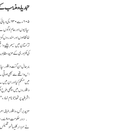
تبدیلئ مذہب کے
۶۰۵ء سے ۳۰
سپاہیوں اور عام لوگوں نے
خانقاہوں اور مندروں کو 
ترکستان میں سیمریچیے واق
کی کمزوری کے مزید مظاہر
بہر حال ان گنت ویغور س
اس واقعے سے بھی ہوتی ہے 
میں منظم کیا اور ان میں 
ویغوروں میں اچھی طرح پھی
اشرافیہ پر تھا جو نام نہاد ٫"غلیظ عوام" پر اخلاقی برتری رکھتے تھے۔ بے شک، منگولیا پر ویغور حکومت کے پورے دور میں، بدھ مت انہی "غلیظ عوام" میں پھیلتا رہا۔
مزید برآں، ویغور طبقہ ام