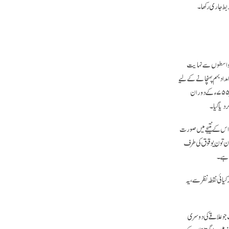
ربط جاری رکھا۔
کہ کئی واسطوں سے نہایت
مداد بہم پہنچانے کے لیے
خانقاہوں پر محصول عائد کرسکا تھا، اس کی حیثیت میں مسلسل تخفیف کر دی تھی۔ ان اقدامات کے باوجود، مغربی ترکستان میں، ۷۵۱ء اور پھر ۷۵۵ء کے دوران
دیا گیا۔
مل گیا۔ اس کے نتیجے میں صورت
اغان تون یوقوق کی طرف
 ہے۔
ائی نقطہ نظر سے، یہ
ت جو علاقے کی دوسری