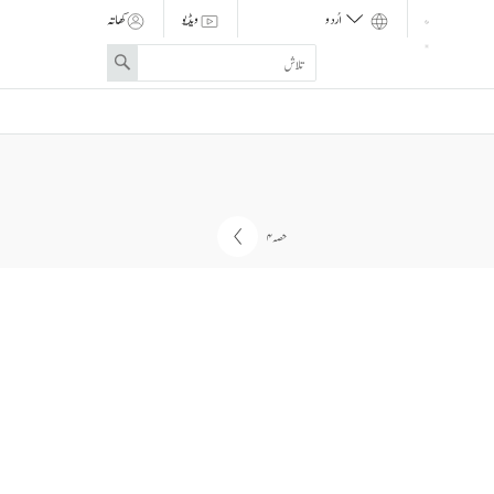
ویڈیو
کھاتہ
Enter
Search
search
term
حصہ ۴