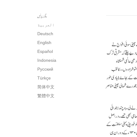
دیگر زبانیں
العربية
Deutsch
 وہی معیار ﴿اور اصول﴾ استعمال کیے جو مشرقی ترکوں نے کیے تھے۔ ۶۰۵ء میں جب چینی سوئی افواج نے
English
ی دیے جتنے کہ مشرقی ترک
Español
ھی عالمی شہنشاہ
Indonesia
تھا، ﴿ل ہٰذا﴾ ویغوروں اور مشرقی ترکوں کے قائدین، دونوں نے اپنے لیے ٫٫ بودھی ستو شہزادوں،، کا لقب
Русский
مت کے بجائے بنیادی طور
Türkçe
ور قدرے شمالی چینی عناصر
简体中文
繁體中文
 جگہ لے لی۔ ہر چند ابتدائی
ے حامی بھی تھے۔ دراصل
 خود اپنی پہلی سلطنت کے
کھو جانے کا ذمہ دار سمجھتے تھے، مگر اس زمانے کے ویغوروں نے نہ تو ۶۱۸ء میں تانگ چین سے سوئی ﴿حکومت﴾ کی مشروط اطاعت کو نہ ہی ۶۳۰ء کے دوران ہی