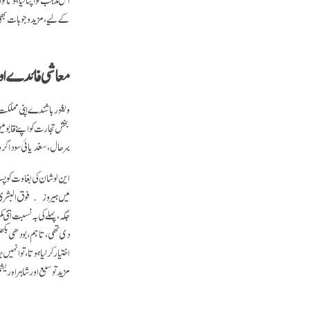
کے لیے، مزید وجوہات بھ
معاشی فائدے او
ویغور باشندے اپنی مملکت
بخش تجارت کو اپنے قابو م
بہرحال، سغدیائی سوداگرو
این لو شان کی بغاوت کو پ
میں ہیروز ﴿فوق البشری ص
دی تھی، تاہم، بودھی بکھ
اختیار کرلیا ہوتا، تو ان
مزید توسیع اور شاہراہ ری