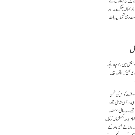
ے میں، بوگوقاغان کے
بند تھا کہ تینگریت اور
شکست دی تھی۔ یہ بات
ہش
کوشش میں ناکام ہوچکے
بھری تھی کہ تانگ چین
۔
قائل کر دیا کہ وہ چونکہ اپنی سلطنت کو اس کی شمن
نوی، دونوں شامل تھے،
اور تانگ دربار نے ان سب کو یہ اجازت دے رکھی تھی کہ وہ سغدیائیوں کے ساتھ جا ملیں جو پہلے سے ہی چانگ آن اور لویانگ میں بس چکے تھے۔ بہرحال، ۷۳۲ء
مام بدھ بکھشوؤں کو ملک
یغوروں نے بھی بعد کے
انتخاب کو روبہ عمل لانے