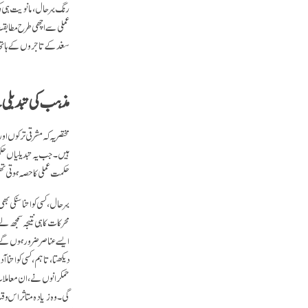
رنگ بہر حال، مانویت ہی ک
عملی سے اچھی طرح مطابقت 
سغد کے تاجروں کے ہاتھ
مذہب کی تبدیلی کے
مختصر یہ کہ مشرقی ترکوں او
ہیں۔ جب یہ تبدیلیاں حکمر
حکمت عملی کا حصہ ہوتی تھ
بہر حال، کسی کو اتنا سنکی
محرکات کا ہی نتیجہ سمجھ ل
ایسے عناصر ضرور ہوں گے
دیکھتا، تاہم، کسی کو اتنا
حمکرانوں نے، ان معاملات 
گی۔ وہ زیادہ متاثر اس وقت