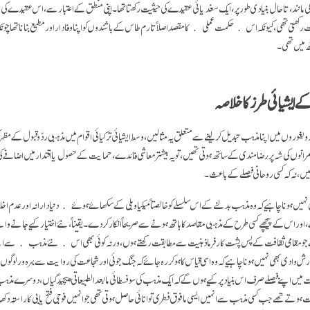
ی مانند، تاحال بنیادی طور پر، ایک سغدیائی عقیدے کی حیثیت رکھتا تھا۔ اپنی منطق کے اعتبارسے، اس عقیدے کی 
رکھتی تھی، کیونکہ اس ﴿حکمت عملی﴾ کا مقصد اصلاً تارم طاس کے باشندوں کو اپنا وفادار اور مطیع بنانا تھا چونکہ
 میں تھی۔
 ایشیائی طرز کا خلاصہ
ر ویغوروں میں اپنا مذہب تبدیل کر لینے سے متعلق یہ مثالیں، وسط ایشیائی ترکیائی اقوام میں مذہبی ردّ وقبول کے مظہر 
انوں کی شہ پر رضامندی کے ساتھ ہوتی تھیں، تو یہ بیشتر معاشی فائدے، حمایت کے حصول یا اقتدار میں اضافے کی
یں، نہ کہ کسی روحانی فیصلے کے باعث۔
 بھی نہیں ہونا چاہیے کہ وہ مذہب بدلنے کے اس سلسلے کو خالصتاً میکیا ویلی کے سکھائے ہوئے ﴿دنیادارانہ اور عدم 
ے، اور اس کے پیچھے کسی طرح کے مذہبی مقاصد کا ہاتھ ہونے سے صریحاً انکار کردے۔ یقیناً، نئے اختیار کیے جانے وال
 جو مقامی ثقافت کے پس پشت کار فرما ذہنیت سے مطابقت رکھتے ہوں، ورنہ کوئی بھی اس ﴿نئے مذہب﴾ سے اپنے
 آدرش وادی بھی نہیں ہونا چاہیے کہ وہ اسی قیاس کا ہو کر رہ جائے کہ جنگ جوئی اور شجاعت کی روایت سے بہرہ ور لوگو
میں اپنے فیصلے صرف اس بنیاد پر کیے ہوں گے کہ ایک مذہب کی سو فسطائی ما بعد الطبیعاتی پیچیدگیاں، دوسرے مذہب
 ہوتے تھے جب کسی مذہب سے انہیں ایسی مافوق فطری توانائی حاصل ہوتی تھی جو انہیں فوجی فتح یابی کا راستہ دکھا س