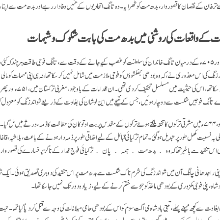
 ترفان کے نقصان کا قصور وار، بدھ مت کو ٹھرایا۔ وہ تانگ اتحادیوں کے تئیں وفادار رہے اور بدھ مت سے اپنا 
بت کے واقعات کی روشنی میں بدھ مت کی بابت شکوک و شبہات
ملکہ وو کے ذریعے ۶۸۴ء اور ۷۰۵ء کے درمیان تانگ خاندان کی سلطنت کو غصب کیے جانے کے وقت سے، تانگ فوجی طاقت ہر چند 
زنگ کی اس معذوری نے، کہ وہ بودھی بھکشوؤں کو فوجی ملازمت میں شامل نہیں کرسکا تھا، نہ ہی اپنی مہمات کو مالی ا
تانگ فوجیں شکست سے دوچار ہوئیں، جس کے نتیجے میں این لوشان کی بغاوت کے ذریعے شواندزنگ کو معزول کر
ویغور حکمراں، بوگوقاغان کو، ۷۴۴ء میں مشرقی ترکوں کا تختہ پلٹتے ہوئے ترکوں کے مقدس پربت اوتوکان کی حفاظت کا ذمہ، ورثے میں 
 بہ نسبت مکمل طور پر تبدیل ہوگئی۔ تمام ترکیائی قبائل کے لیے اخلاقی طور پر ذمہ دار ہونے کے باعث، بلا شبہ، ق
ی اس تنقید سے باخبر تھا کہ وہ ﴿بدھ مت﴾ ہمہ ﴿پان﴾ ترکیائی فوج اقدار کے ناگزیر خسارے کی قصور وار
اپنی راجدھانی چانگ آن میں شواندزنگ کی شرم ناک شکست سے بدھ مت پر اس تنقید کی دوہری تصدیق ہوئی۔ ایک ترکی
اہ، اپنی فوجی کمزوری کے بودھی ماخذ کو جڑ سے ختم کرنے کے لیے، زیادہ دور تک نہیں جاسکا تھا۔
بغاوت سے کچھ مہینے پہلے، تبتی بادشاہ می اگت سوم کو اس کے بودھی حامی میلانات کی وجہ سے قتل کر دیا گیا تھا۔ تب