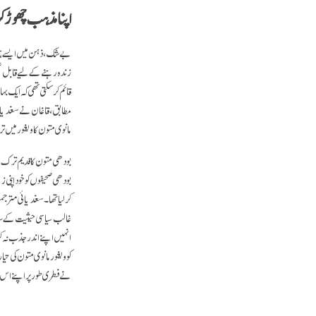
اپنا مذہب چھوڑ کر 
زندہ رہنے کے لیے قابل عم
قائم کرسکتی تھی کہ ایک
مطابق، قاغان نے سغدیائی
مانوی متون کا ویغور میں 
بودھی صحیفوں کو خود اپنی 
کرلیا تھا۔ سغدیائی مترجم
غالب سیاسی حیثیت کے ساتھ
انہیں اپنے اندر جذب نہ 
کو ویغور مانوی متون کی تی
نے فطری طور پر اپنے اس ن