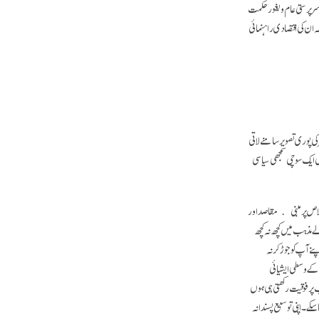
سرپرستی عام ویغور حکمت
 ان کی اقتصادی راہنمائی
کی پوری تصویر سامنے لاتی
 ایک سوچی سمجھی سیاسی
اخلاص پر مبنی﴾ مقاصد اور
ے مذہب میں کچھ نہ کچھ
 آپ کو جوڑ کر نہ
ں کے وسطی ایشیائی
 پر فوقیت رکھتی ہی ہوں
کے۔ اپنی توسیع پسندانہ