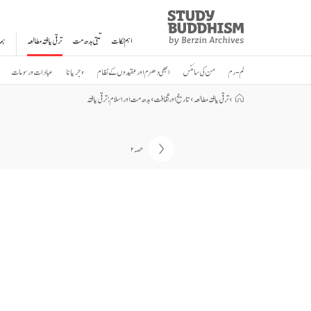
Study
Clos
Buddhism
اہم نکات
تبتی بدھ مت
ترقی یافتہ مطالعہ
ہم
Home
لم-رم
من کی سائنس
ابھی دھرم اور عقیدوں کے نظام
وجریانا
عبادات و رسومات
›
ترقی یافتہ مطالعہ
›
تاریخ اور ثقافت
›
بدھ مت اور اسلام: ترقی یافتہ
حصہ ۲