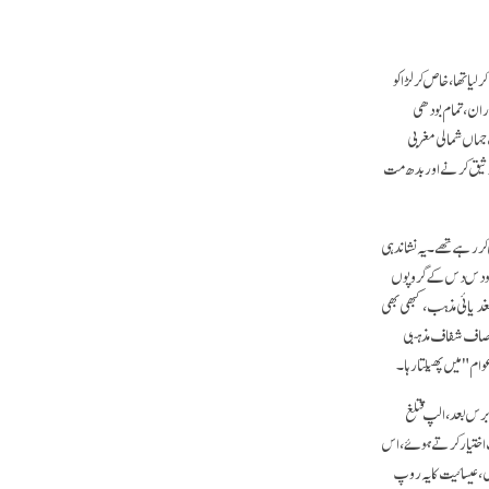
رلیا تھا، خاص کر لڑاکو
ران، تمام بودھی
جہاں شمالی مغربی
 توثیق کرنے اور بدھ مت
ر رہے تھے۔ یہ نشاندہی
ب کو دس دس کے گروپوں
 سغدیائی مذہب، کبھی بھی
اور صاف شفاف مذہبی
برس بعد، الپ قتلغ
 لقب اختیار کرتے ہوئے، اس
رر کریں، عیسائیت کا یہ روپ