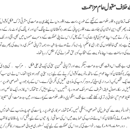
 خلاف مقبول عام مزاحمت
۶ء کی دہائی تک ترفان پر ویغور حکومت کے نتیجے کے طور پر، بہت سے ویغوروں نے پہلے ہی بدھ مت کی مشرقی ترک شکل کو قبول ک
۔ پھر بھی، این لوشان کی بغاوت سے ویغور پسپائی کے بعد، بوگوقاغان نے چانگ آن اور لویانگ کی لوٹ مار کے دو
برباد کرنے میں، اپنے عوام کی قیادت کی۔ آگے چل کر اس نے اپنی مملکت کے دوسرے حصوں میں بھی، اتنی دور تک 
ع ہے، بودھی خانقاہوں کی تاراجی کا حکم دیا۔ ایسا کرتے ہوئے، بلاشبہ، وہ ہمہ ترکیائی عسکری روایت کی پھرسے
ے کی وساطت سے، اپنے مانویت کے انتخاب کو برحق ٹھہرانے کی کوشش کر رہا تھا۔
پاہی، بے شک اس وقت بھی، بدھ مت، تینگریت اور ترکیائی شمن پرستی کی ایک ملی جلی شکل ﴿مرکب﴾ کی پیروی ک
کہ بوگو قاغان کو اپنے عوام کے ساتھ مانویت کو قبول کرنے کے لیے زبردستی پر مجبور ہونا پڑا تھا۔ اس نے ان س
سے ایک شخص کو یہ ذمہ داری سونپی کہ وہ ہر گروپ کی مذہبی تعمیل کی نگرانی کرے۔ اس کے باوجود، یہ خصوصی طور پر
ل نہ سکا۔ اصلاً یہ طبقہ اشراف کے امرا تک محدود رہا، جنہیں یہ اس لیے اپیل کرتا تھا کہ اس کا زور ایک خالص 
را خود مانویت سے کسی طرح کی خصوصی وابستگی نہیں رکھتا تھا۔ سرکاری طور پر ریاست کی تبدیلئ مذہب کے اٹھائیس 
﴿دور حکومت۷۸۰۔۷۹۰ء) نے بوگو قاغان کو اس نئے مذہب کی حمایت میں اس کی معاشی زیادتیوں کے لیے، قتل کردیا۔ قاغان کا
نے سردار کلیسا ٹموتھیئس ﴿دور۷۸۰۔۸۱۹ء) سے درخواست کی کہ وہ اس کی مملکت کے لیے ایک نسطوری عیسائی عہدے دار کا تق