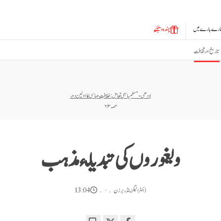
ارے بارے میں
چندہ دیجئیے
تاریخ اور ثقافت
بودھی-مسلم باہمی تعامل: خلافتِ عباسی کا اولین دور
حصہ ۳ / ۶
ویغوروں کی تبدیلئ مذہب
ڈاکٹر الیگزینڈر برزن
13:04