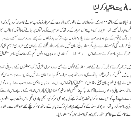
مانویت اختیار کر لینا
بے شک، ذہن میں ایسے ہی خیالات کے ساتھ ۷۶۲ء میں، بوگوقاغان نے ویغور میں مانویت کے سرکاری مذہب ہونے کا اعلان کرد
ل متبادل نہیں تھا۔ مزید برآں، اپنے اس اصرار کے ساتھ کہ اندھیرے کی طاقتوں پر اجالے کی طاقتوں کا غالب آنا ی
 بہادر جنگ جو قوم کے لیے وہ بدھ مت سے زیادہ موزوں ہے۔ ترک بادشاہوں کے پہلے اور دوسرے سلسلے سے 
 حروف تہجی تو مستعار لے لیے، مگر سغدیائی زبان نہیں، اور پھر ویغور لکھنے کے لیے ان میں ضروری ترمیم بھی 
ترجمہ کرنے پر مامور کرتے ہوئے، اس ﴿رسم الخط﴾ کو انتظامی اور مذہبی، دونوں قسم کے مقاصد کی خاطر استعمال 
زبان میں منتقل کرنا شروع کر دیا تھا۔ یہی وہ دور تھا جب صرف منگولیا اور ترفان نے نہیں بلکہ پورے تارم طاس کو
وں نے بنیادی طور پر ہان چینی ماخذوں کا استعمال کیا تھا، اس روایت اور زبان کا جس سے وہ سب سے زیادہ مانو
، سغدیائی بودھوں نے، بالآخر، غالباً اپنے تشخص کو اتنا غیر محفوظ خیال کیا کہ اس اقدام کے ذریعے، اس ڈر سے ک
کرلے، اپنے آپ کو اس سے دور کرلیا تھا۔ چونکہ ترجمے کی یہ بودھی سرگرمی، ابھی جاری تھی، اس وقت جب ویغور
اری پر مامور کردیا تھا، اور چونکہ سغد کے لوگ پہلے ہی قدیم ترک زبان کے ساتھ کام کرچکے تھے جو ویغور سے رشتہ 
ئے کام کے لیے خاصی مقدار میں بودھی اصطلاحوں کو مستعار لیا۔