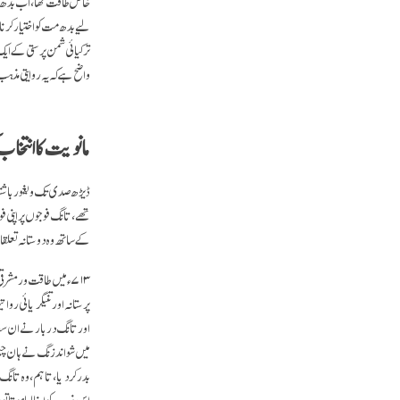
خاص طاقت تھا، اب بدھ مت 
لیے بدھ مت کو اختیار کرنا 
ترکیائی شمن پرستی کے ایک
واضح ہے کہ یہ روایتی مذہب
مانویت کا انتخا
ڈیڑھ صدی تک ویغور باشند
تھے، تانگ فوجوں پر اپنی 
کے ساتھ وہ دوستانہ تعلق
پرستانہ اور تنیگریائی رو
میں شواندزنگ نے ہان چینی
بدر کر دیا، تاہم، وہ تا
اس مذہب کو اپنا لیا ہوتا 