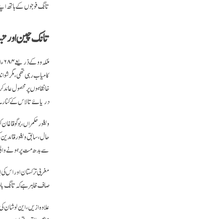
تانگ فوجوں کے ہاتھ اپنے
تانگ چین اور ت
کامیاب رہی تھی، مگر شواند
دریائے تالاس کے کنارے 
حال، سابق ویغور قائدین کی
سے بدھ مت پر ہونے وال
مغربی ترکستان اور اس کی 
صاف ظاہر ہے کہ تانگ بادش
علاوہ ازیں، این لوشان کی 