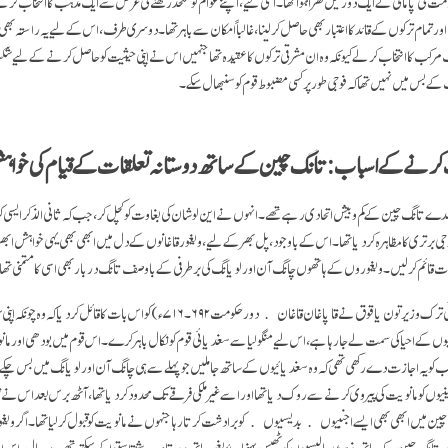
کی پامالی کے ایک دور میں گھرا ہوا تھا۔ اسی لیے، اپنے عوام کو متحد رکھنے کی غرض سے ایک مذہب کا انتخاب کرن
اور تمام ترکوں کے قائد کا اعتبار بھی حاصل کرلینا، غالباً امکان سے باہر تھا۔ دوسری طرف، اس کے لیے یہ راستہ بھی 
 مرکب کا انتخاب کرلے کیونکہ وہ ان مشرقی ترکوں کا عقیدہ تھا جنہیں اس نے اپنی حیثیت کو حاصل کرنے کے لیے 
 کے بس میں نہیں تھا کہ فوجی طور پر کسی مضبوط قوم کو سنبھال سکے۔
ب کرنے کے اسباب: تانگ چین کے ساتھ دوستانہ تعلقات کے قیام کی خوا
ے تانگ چین کے کم وبیش اتحادی رہے تھے۔ انہوں نے این لوشان کی بغاوت کو کچل کر، جب کہ ثانی الذکر ایسی 
فوجی برتری کا مظاہرہ کر دیا تھا۔ اس کے باوجود، پل بھر کے لیے، ویغور قاغانوں کے دل میں ابھی بھی یہی خواہش ا
ات قائم کرلیں۔ ویغوروں کے ہاتھوں چانگ آن اور لویانگ کی برطرفی کے باوصف تانگ دربار بھی اسی کا متمنی تھا
۷۱۳ء میں طاقت ور مشرقی ترک وزیر تون یاقوق نے قاپاغان قاغان ﴿دور حکومت ۶۹۲۔۷۱۶ء) کو اس بات کا 
اتیوں کے احیا کی سمت لے جا رہا ہے، اس لیے منگولیا سے سغدیائی قوم کو نکال باہر کرے۔ اس قوم میں بودھی اور ما
وں کو مانویت کی پیروی کرنے سے روک دیا تھا اور اسے غیرملکی فرقے تک محدود کر دیا تھا، آٹھ برس بعد اس نے ت
نگ چین میں ابھی بھی ایسے اجنبیوں ﴿بدیسیوں﴾ کو برادشت کرتا رہا جنہوں نے مانویت کو قبول کرلیا تھا۔ اگر و
تو وہ تانگ چین کے ساتھ مذہبی پالیسیوں کو ٹھیس پہنچائے بغیر ساتھ دوستانہ رشتے استوار کرسکتے تھے۔ بہر حال، اس 