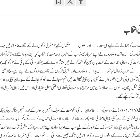
Bookmark
Share
on
facebook
ی انتخاب
ویغوروں نے بھی غیرملکی مذہب کو جمانے کے لیے
کی مدد کی، اس وقت ویغوروں نے اپنے سرکاری مذہب کے طور پر بدھ مت کا انتخاب کیا۔ بظاہر وہ اتنے ہی متاثر دکھائ
 مت کی روحانی حفاظت کے تحت ہان چین کو متحد کرنے میں متاثر ہوئے تھے۔ چونکہ سوئی کے بانی نے خود کو ایک بود
﴿سنسکرت: چکرورتی﴾ کے طور پر ڈھال لیا 
شرقی ترکوں ہی کی طرح ویغوروں نے بھی، ہان چینی ثقافت میں ضم ہوجانے سے خود کو بچانے کے لیے، ہان چینی بدھ 
 شکل اپنالی۔ انہوں نے اصلاً ترفان میں مروّج بدھ مت کی تشاری / ختنی شکل اختیار کی اور اس میں روایتی ترکیائی ا
ی ترک کر چکے تھے۔
تانگ بادشاہوں کے سلسلے (۶۱۸۔۹۰۶ء) نے ٫٫سوئی،، ﴿خاندان﴾ کی حکومت کے صرف انتیس برسوں کے بعد انہیں ہٹا کر ان کی
 نوکری کے لیے کنفیوشیائی امتحانی نظام پھر سے عائد کر دیا اور داؤ مت کی حمایت کرنے لگے، مگر وہ بدھ مت ک
وار ہی بیشتر ہان چینی بودھی مسالک کے فروغ کے لیے سب سے اوپر دکھائی دیتے ہیں۔ ہر چند کہ مشرقی ترک بدھ مت کو