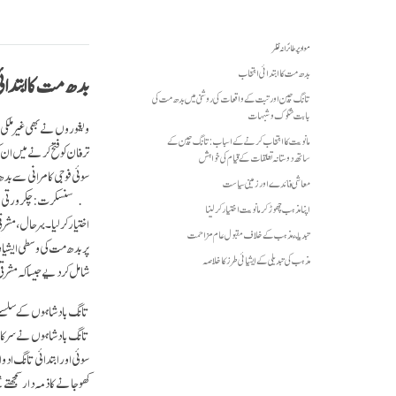
مواد پر طائرانہ نظر
بدھ مت کا ابتدائی انتخاب
بدھ مت کا ابتدائ
تانگ چین اور تبت کے واقعات کی روشنی میں بدھ مت کی
بابت شکوک و شبہات
مانویت کا انتخاب کرنے کے اسباب: تانگ چین کے
ترفان کو فتح کرنے میں ان 
ساتھ دوستانہ تعلقات کے قیام کی خواہش
سوئی فوجی کامرانی سے بدھ
معاشی فائدے اور زمینی سیاست
اپنا مذہب چھوڑ کر مانویت اختیار کر لینا
اختیار کرلیا۔ بہر حال، م
تبدیلئ مذہب کے خلاف مقبول عام مزاحمت
پر بدھ مت کی وسطی ایشیائی
مذہب کی تبدیلی کے ایشیائی طرز کا خلاصہ
شامل کر دیے جیسا کہ مشرق
تانگ بادشاہوں نے سرکاری
سوئی اور ابتدائی تانگ اد