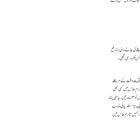
ے کی جانے والی منافع
بس کمزور سی تھی۔
ی حیثیت وقت کے مرحلے
ارم طاس میں کسی بھی
جگہ، پہلے کی بہ نسبت اتنی کمزور ہوچکی تھی کہ کسی طرح کی موثر گرفت قائم رکھنا اس کے لیے ممکن نہیں تھا ۔تانگ چین نے، ہر چند کہ سغدیائیوں کو ۷۱۳ء میں سیاسی پناہ
ایک بڑا سغدیائی مذہب
ے انہیں تارم طاس میں