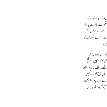
یا کیونکہ اس وقت بدھ مت ایک
قینی ہے، مانویت یہ تاثر
سیکھے گئے سبقوں کے
کرلی۔ اس نے سغدیوں کو
کیا۔
بودھی متون کا قدیم ترک میں ترجمہ کرنے کا تجربہ کرنے کے بعد، سغد کے لوگوں نے پہلی اور دوسری مشرقی ترک سلطنتوں کے درمیانی عہد (۶۳۰۔۶۸۲ء) میں
 بھی تانگ چین نے فتح
س تھے۔ تانگ چین کی ایسی
ہ ہان چینی ثقافت کہیں
وں نے سغدیائی مترجمین
رکھتی تھی، سغدیائیوں