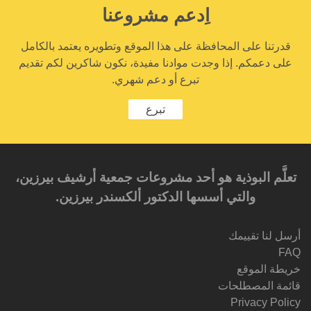
اِدعم مشروعنا
قدرتنا على المحافظة على هذا الموقع وتطويره يعتمد بالكامل
على دعمكم. إذا وجدت موادنا مفيدة، نكون شاكرين لكم تقديم
تبرع أو دعم شهري.
تبرع
تعلَّم البوذية هو أحد مشروعات جمعية أرشيف بيرزين،
والتي أسسها الدكتور ألكسندر بيرزين.‎‎
أرسل لنا تقييمك
FAQ
خريطة الموقع
قائمة المصطلحات
Privacy Policy