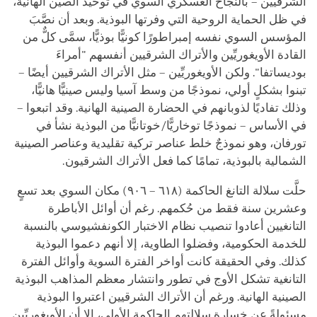
الشرقيين – بالنجاح العسكري السوي في توحيد الصين الهانية،
في ظل الحماية الروحية التي وفرتها البوذية. وبعد أن نصَّبَ
المؤسس السوي نفسه إمبراطورًا كونيًّا بوذيًّا، سمَّى كلٌّ من
القادة الأويغوريِّين والأتراك الشرقيين أنفسهم "أمراءَ
بوديساتفا". ولكن الأويغوريِّين – مثل الأتراك الشرقيين أيضًا –
تبنوا بشكلٍ أولي، نموذجًا من وسط آسيا وليس صينيًّا هانيًّا،
وذلك تفاديًا لذوبانهم في الحضارة الصينية الهانية. وقد اتبعوا –
في الأساس – نموذجًا توخاريًّا/خوتانيًّا من البوذية نشأ في
تورفان، وهو نموذجٌ خلط عناصر تركية تقليدية وعناصر الصينية
الشمالية بالبوذية، تمامًا كما فعل الأتراك الشرقيون.
حلَّت سلالة التانغ الحاكمة (٦١٨ – ٩٠٦) مكان السوي بعد تسعٍ
وعشرين سنة فقط من حُكمهم. رغم أن أوائل الأباطرة
التانغيين أعادوا تنصيب نظام الاختبار الكونفشيوسي بالنسبة
للخدمة الحكومية، وفضلوا الطاوية، إلا أنهم دعموا البوذية
كذلك. وفي الحقيقة كانت أواخر الفترة السوية وأوائل الفترة
التانغية تشكل الأوج في تطور وانتشار معظم المذاهب البوذية
الصينية الهانية. ورغم أن الأتراك الشرقيين اعتبروا البوذية
مسئولةً عن خسارة سلالتهم الحاكمة الأولى، إلا أن الأويغوريِّين