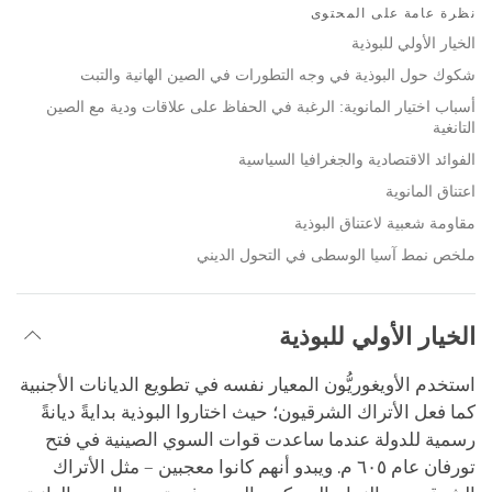
on
نظرة عامة على المحتوى
facebook
الخيار الأولي للبوذية
شكوك حول البوذية في وجه التطورات في الصين الهانية والتبت
أسباب اختيار المانوية: الرغبة في الحفاظ على علاقات ودية مع الصين
التانغية
الفوائد الاقتصادية والجغرافيا السياسية
اعتناق المانوية
مقاومة شعبية لاعتناق البوذية
ملخص نمط آسيا الوسطى في التحول الديني
الخيار الأولي للبوذية
استخدم الأويغوريُّون المعيار نفسه في تطويع الديانات الأجنبية
كما فعل الأتراك الشرقيون؛ حيث اختاروا البوذية بدايةً ديانةً
رسمية للدولة عندما ساعدت قوات السوي الصينية في فتح
تورفان عام ٦٠٥ م. ويبدو أنهم كانوا معجبين – مثل الأتراك