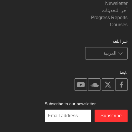
Newsletter
آخر التحديثات
Progress Reports
Courses
غير اللغة
تابعنا
on
on
on
on
youtube
soundcloud
facebook
X
Subscribe to our newsletter
Enter
Subscribe
your
email