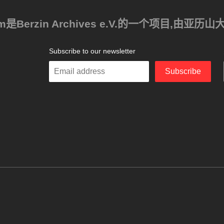
ism是Berzin Archives e.V.的一个项目,由
Subscribe to our newsletter
Enter
Subscribe
your
email