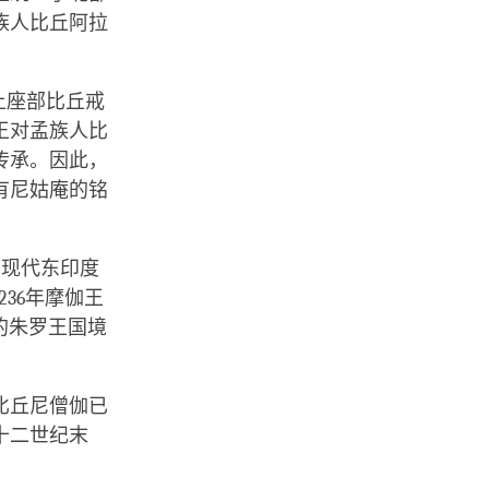
族人比丘阿拉
上座部比丘戒
王对孟族人比
传承。因此，
有尼姑庵的铭
（现代东印度
36年摩伽王
的朱罗王国境
比丘尼僧伽已
十二世纪末