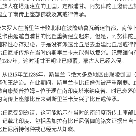
孟族人在塔通建立的王国，定都浦甘。阿努律陀王邀请孟
建立了南传上座部佛教及其戒律传承。
，随着朱罗人在斯里兰卡败北和在波隆纳鲁瓦新建首都，南传
兰卡由延邀自浦甘的比丘重新建立起来。但是，阿努律陀
纯粹性心存疑虑，于是没有派遣比丘尼去重建比丘尼戒律
比丘尼戒传承在当时的斯里兰卡未能得以复兴。记载缅甸
1287年，这时浦甘王朝业已倾覆，蒙古人已经入侵。
从1215年至1236年，斯里兰卡绝大多数地区由羯陵伽国
摩伽王统治。在此期间，斯里兰卡比丘僧伽被严重削弱。12
邀自康契普拉姆 – 位于现在南印度塔米纳度省、时已衰落
的南传上座部比丘来到斯里兰卡复兴了比丘戒传承。
比丘尼受到邀请，这可能暗示在当时的南印度南传上座部
。记载北印度、包括孟加拉有比丘尼僧伽的铭文证据出自
比丘尼所持何种戒已经无从知晓。