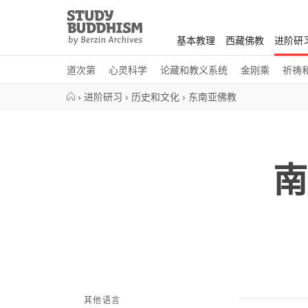
Close
Study
Buddhism
基本教理
西藏佛教
进阶研
Home
道次第
心灵科学
论藏和教义系统
金刚乘
祈祷
›
进阶研习
›
历史和文化
›
东南亚佛教
南
其他语言