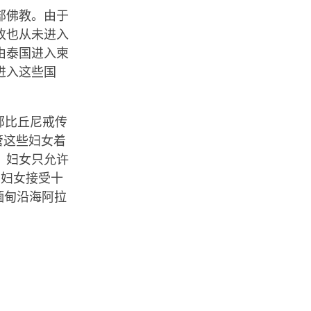
部佛教。由于
故也从未进入
由泰国进入柬
进入这些国
部比丘尼戒传
管这些妇女着
，妇女只允许
有妇女接受十
缅甸沿海阿拉