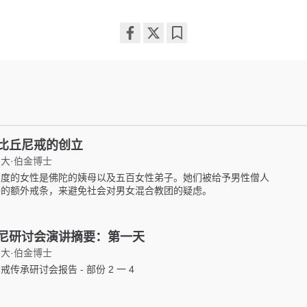
Share
Bookmark
on
facebook
比丘尼戒的创立
大·伯金博士
剃度的女性是佛陀的姨母以及五百女性弟子。她们被给予男性僧人
外的额外戒条，来避免社会对男女混合教团的疑虑。
尼研讨会演讲摘要：第一天
大·伯金博士
戒传承研讨会报告 - 部份 2 一 4