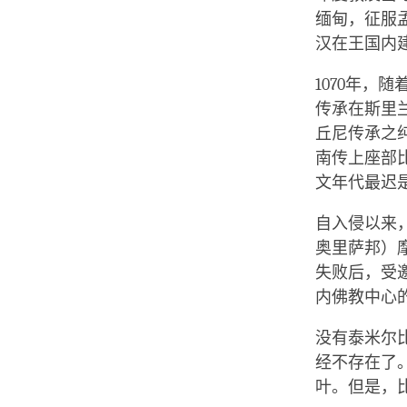
缅甸，征服
汉在王国内
1070年
传承在斯里
丘尼传承之
南传上座部
文年代最迟是
自入侵以来，
奥里萨邦）
失败后，受
内佛教中心
没有泰米尔
经不存在了
叶。但是，