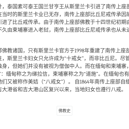
叶，泰国素可泰王国兰甘亨王从斯里兰卡引进了南传上座
在当时的斯里兰卡业已无存，南传上座部比丘尼戒传承因
引进了比丘戒传承。由于南传上座部佛教于十四世纪初期
不久由柬埔寨进入老挝，南传上座部比丘尼戒传承也从未
部佛教诸国，只有斯里兰卡官方于1998年重建了南传上座
往，斯里兰卡妇女只允许成为“十戒女”，而非比丘尼。尽
独身，但她们并没有被视为僧伽中人。而在缅甸和柬埔寨
女”：缅甸称之为绨拉信，柬埔寨称之为“道施”。在缅甸也
们又被称作美姞（“八戒女”）。 自1864年南传上座部自
吉大港省和吉大港山区复兴以来，当地妇女也遵行八戒。
佛教史