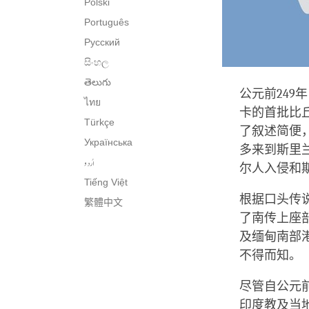
Polski
Português
Русский
සිංහල
తెలుగు
公元前24
ไทย
卡的首批比
Türkçe
了叙述简便，
Українська
多来到斯里
اُردو
尔人入侵和
Tiếng Việt
根据口头传
繁體中文
了南传上座
及缅甸南部
不得而知。
尽管自公元
印度教及当