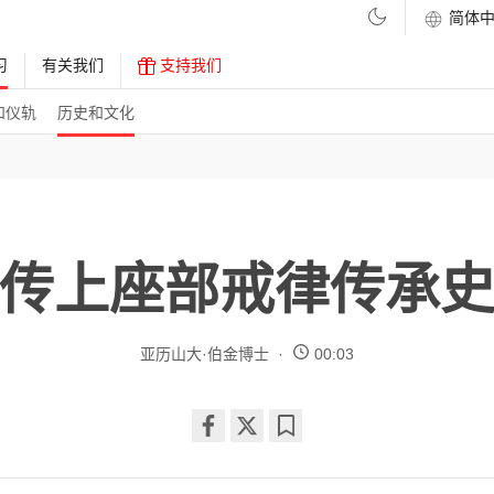
习
有关我们
支持我们
和仪轨
历史和文化
传上座部戒律传承
亚历山大·伯金博士
00:03
Share
Bookmark
on