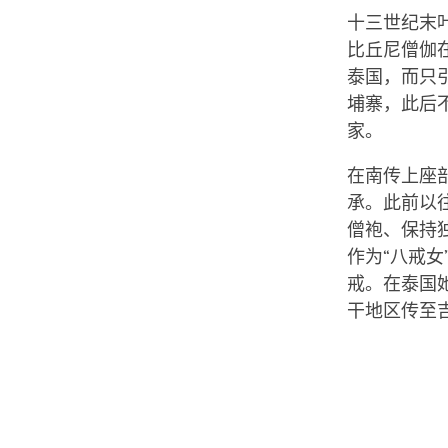
十三世纪末
比丘尼僧伽
泰国，而只
埔寨，此后
家。
在南传上座
承。此前以
僧袍、保持
作为“八戒
戒。在泰国她
干地区传至