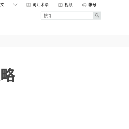
词汇术语
视频
帐号
Enter
Search
search
term
史略