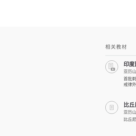
相关教材
印度
亚历山
首批
戒律
比丘
亚历山
比丘尼