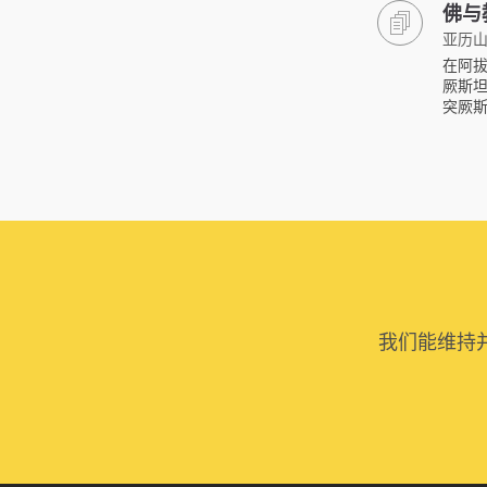
佛与
亚历山
在阿拔
厥斯
突厥
我们能维持