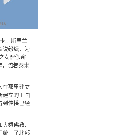
兰卡。斯里兰
众说纷纭，为
王之女僧伽密
年，随着泰米
人在那里建立
所建立的王国
得到传播已经
和大乘佛教、
王统一了北部