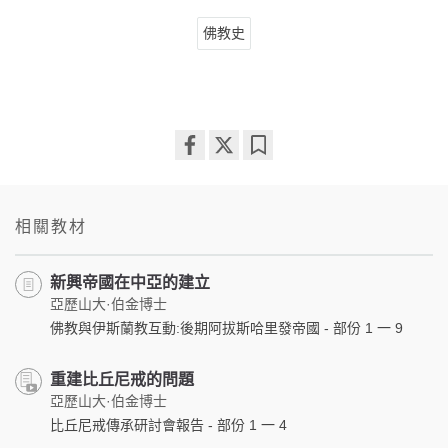
佛教史
Share
Bookmark
on
facebook
相關教材
新興帝國在中亞的建立
亞歷山大·伯金博士
佛教與伊斯蘭教互動:後期阿拔斯哈里發帝國 - 部份 1 一 9
重建比丘尼戒的問題
亞歷山大·伯金博士
比丘尼戒傳承研討會報告 - 部份 1 一 4