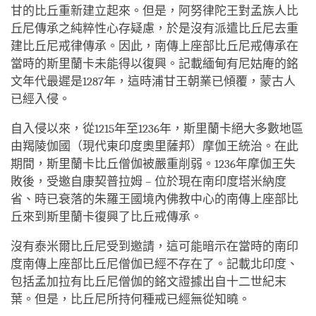
甘的比丘重新建立起來。但是，阿努律陀王對孟族人比
丘尼傳承之純粹性心存疑慮，於是沒有派遣比丘尼去重
建比丘尼戒律傳承。因此，南傳上座部比丘尼戒傳承在
當時的斯里蘭卡未能得以復興。記載緬甸有尼姑庵的銘
文年代最遲是1287年，這時浦甘王朝業已傾覆，蒙古人
已經入侵。
自入侵以來，從1215年至1236年，斯里蘭卡絕大多數地區
由羯陵伽國（現代東印度奧里薩邦）摩伽王統治。在此
期間，斯里蘭卡比丘僧伽被嚴重削弱。1236年摩伽王失
敗後，受邀自康契普拉姆 – 位於現在南印度塔米納度
省、時已衰落的朱羅王國境內佛教中心的南傳上座部比
丘來到斯里蘭卡復興了比丘戒傳承。
沒有泰米爾比丘尼受到邀請，這可能暗示在當時的南印
度南傳上座部比丘尼僧伽已經不存在了。記載北印度、
包括孟加拉有比丘尼僧伽的銘文證據出自十二世紀末
葉。但是，比丘尼所持何種戒已經無從知曉。