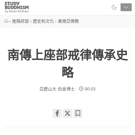
Close
Study
Buddhism
Home
›
進階研習
›
歷史和文化
›
東南亞佛教
南傳上座部戒律傳承史
略
亞歷山大·伯金博士
00:03
Share
Bookmark
on