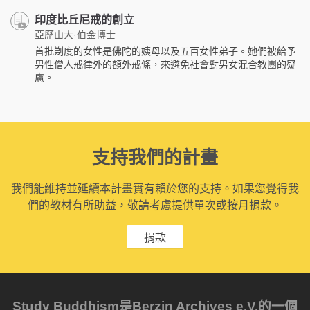
印度比丘尼戒的創立
亞歷山大·伯金博士
首批剃度的女性是佛陀的姨母以及五百女性弟子。她們被給予
男性僧人戒律外的額外戒條，來避免社會對男女混合教團的疑
慮。
支持我們的計畫
我們能維持並延續本計畫實有賴於您的支持。如果您覺得我
們的教材有所助益，敬請考慮提供單次或按月捐款。
捐款
Study Buddhism是Berzin Archives e.V.的一個