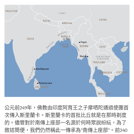
facebook
公元前249年，佛教由印度阿育王之子摩哂陀通過使團首
次傳入斯里蘭卡。斯里蘭卡的首批比丘就是在那時剃度
的。儘管對於南傳上座部一名源於何時眾說紛紜，為了
敘述簡便，我們仍然稱此一傳承為“南傳上座部”。前240