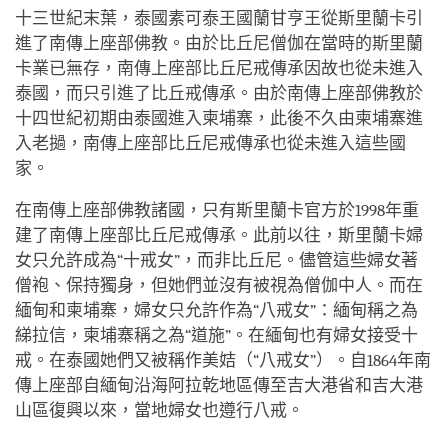
十三世紀末葉，泰國素可泰王國蘭甘亨王從斯里蘭卡引
進了南傳上座部佛教。由於比丘尼僧伽在當時的斯里蘭
卡業已無存，南傳上座部比丘尼戒傳承因故也從未進入
泰國，而只引進了比丘戒傳承。由於南傳上座部佛教於
十四世紀初期由泰國進入柬埔寨，此後不久由柬埔寨進
入老撾，南傳上座部比丘尼戒傳承也從未進入這些國
家。
在南傳上座部佛教諸國，只有斯里蘭卡官方於1998年重
建了南傳上座部比丘尼戒傳承。此前以往，斯里蘭卡婦
女只允許成為“十戒女”，而非比丘尼。儘管這些婦女著
僧袍、保持獨身，但她們並沒有被視為僧伽中人。而在
緬甸和柬埔寨，婦女只允許作為“八戒女”：緬甸稱之為
綈拉信，柬埔寨稱之為“道施”。在緬甸也有婦女接受十
戒。在泰國她們又被稱作美姞（“八戒女”）。自1864年南
傳上座部自緬甸沿海阿拉乾地區傳至吉大港省和吉大港
山區復興以來，當地婦女也遵行八戒。