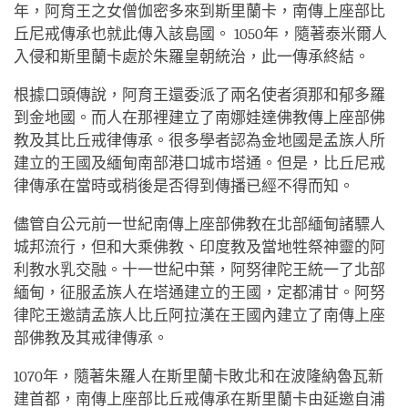
年，阿育王之女僧伽密多來到斯里蘭卡，南傳上座部比
丘尼戒傳承也就此傳入該島國。 1050年，隨著泰米爾人
入侵和斯里蘭卡處於朱羅皇朝統治，此一傳承終結。
根據口頭傳說，阿育王還委派了兩名使者須那和郁多羅
到金地國。而人在那裡建立了南娜娃達佛教傳上座部佛
教及其比丘戒律傳承。很多學者認為金地國是孟族人所
建立的王國及緬甸南部港口城市塔通。但是，比丘尼戒
律傳承在當時或稍後是否得到傳播已經不得而知。
儘管自公元前一世紀南傳上座部佛教在北部緬甸諸驃人
城邦流行，但和大乘佛教、印度教及當地牲祭神靈的阿
利教水乳交融。十一世紀中葉，阿努律陀王統一了北部
緬甸，征服孟族人在塔通建立的王國，定都浦甘。阿努
律陀王邀請孟族人比丘阿拉漢在王國內建立了南傳上座
部佛教及其戒律傳承。
1070年，隨著朱羅人在斯里蘭卡敗北和在波隆納魯瓦新
建首都，南傳上座部比丘戒傳承在斯里蘭卡由延邀自浦