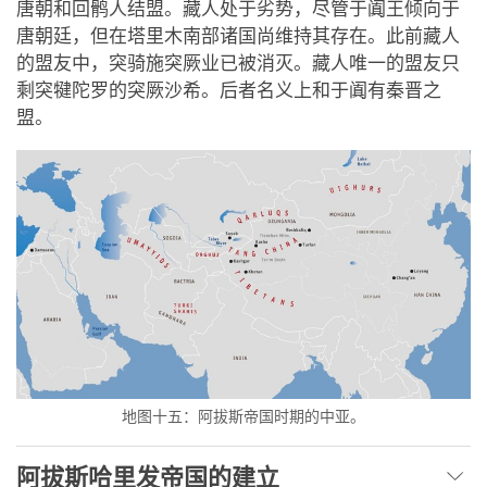
唐朝和回鹘人结盟。藏人处于劣势，尽管于阗王倾向于
唐朝廷，但在塔里木南部诸国尚维持其存在。此前藏人
的盟友中，突骑施突厥业已被消灭。藏人唯一的盟友只
剩突犍陀罗的突厥沙希。后者名义上和于阗有秦晋之
盟。
地图十五：阿拔斯帝国时期的中亚。
阿拔斯哈里发帝国的建立