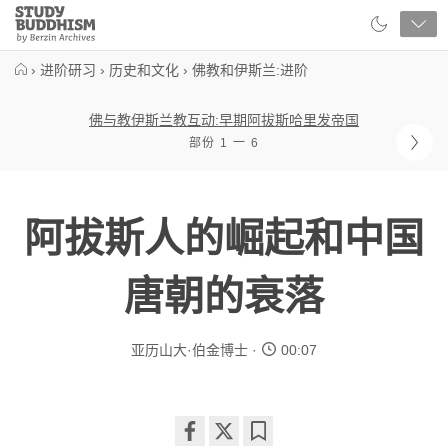
Close
Study
Buddhism
Home
›
进阶研习
›
历史和文化
›
佛教和伊斯兰:进阶
佛与教伊斯兰教互动:早期阿拔斯哈里发帝国
部份 1 一 6
阿拔斯人的崛起和中国
唐朝的衰落
亚历山大·伯金博士
00:07