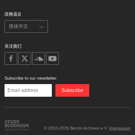
改换语言
关注我们
on
on
on
on
facebook
X
soundcloud
youtube
Subscribe to our newsletter
Enter
Subscribe
your
email
Study
© 2003-2026 Berzin Archives e.V.
Impressum
Buddhism