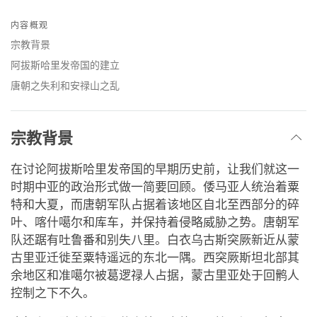
Share
Bookmark
on
内容概观
facebook
宗教背景
阿拔斯哈里发帝国的建立
唐朝之失利和安禄山之乱
宗教背景
在讨论阿拔斯哈里发帝国的早期历史前，让我们就这一
时期中亚的政治形式做一简要回顾。倭马亚人统治着粟
特和大夏，而唐朝军队占据着该地区自北至西部分的碎
叶、喀什噶尔和库车，并保持着侵略威胁之势。唐朝军
队还踞有吐鲁番和别失八里。白衣乌古斯突厥新近从蒙
古里亚迁徙至粟特遥远的东北一隅。西突厥斯坦北部其
余地区和准噶尔被葛逻禄人占据，蒙古里亚处于回鹘人
控制之下不久。