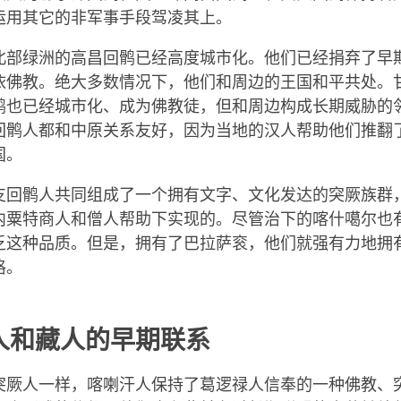
运用其它的非军事手段驾凌其上。
北部绿洲的高昌回鹘已经高度城市化。他们已经捐弃了早
依佛教。绝大多数情况下，他们和周边的王国和平共处。
鹘也已经城市化、成为佛教徒，但和周边构成长期威胁的
回鹘人都和中原关系友好，因为当地的汉人帮助他们推翻
国。
支回鹘人共同组成了一个拥有文字、文化发达的突厥族群
内粟特商人和僧人帮助下实现的。尽管治下的喀什噶尔也
乏这种品质。但是，拥有了巴拉萨衮，他们就强有力地拥
格。
人和藏人的早期联系
突厥人一样，喀喇汗人保持了葛逻禄人信奉的一种佛教、