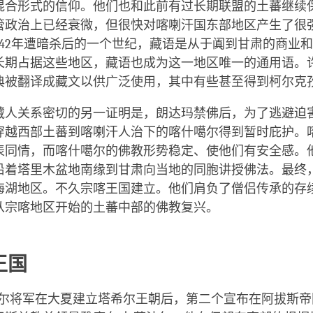
混合形式的信仰。他们也和此前有过长期联盟的土蕃继续
管政治上已经衰微，但很快对喀喇汗国东部地区产生了很
842年遭暗杀后的一个世纪，藏语是从于阗到甘肃的商业
长期占据这些地区，藏语也成为这一地区唯一的通用语。
典被翻译成藏文以供广泛使用，其中有些甚至得到柯尔克
藏人关系密切的另一证明是，朗达玛禁佛后，为了逃避迫
穿越西部土蕃到喀喇汗人治下的喀什噶尔得到暂时庇护。
表同情，而喀什噶尔的佛教形势稳定、使他们有安全感。
沿着塔里木盆地南缘到甘肃向当地的同胞讲授佛法。最终
海湖地区。不久宗喀王国建立。他们肩负了僧侣传承的存
从宗喀地区开始的土蕃中部的佛教复兴。
王国
塔希尔将军在大夏建立塔希尔王朝后，第二个宣布在阿拔斯