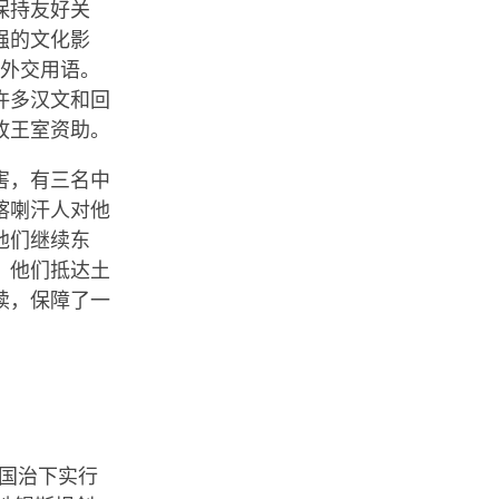
保持友好关
强的文化影
和外交用语。
许多汉文和回
孜王室资助。
害，有三名中
喀喇汗人对他
他们继续东
，他们抵达土
续，保障了一
帝国治下实行