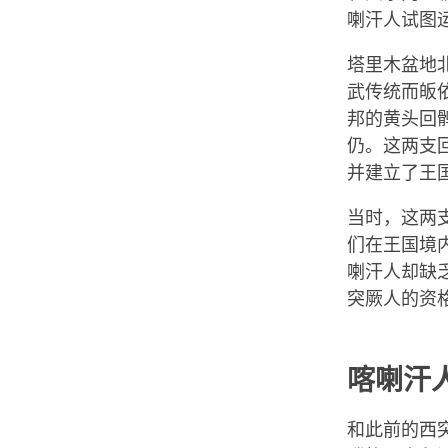
喇汗人试图
塔里木盆地
武传统而皈
邦的黄头回
仍。这两支
并建立了王
当时，这两
们在王国境
喇汗人却缺
突厥人的资
喀喇汗
和此前的西