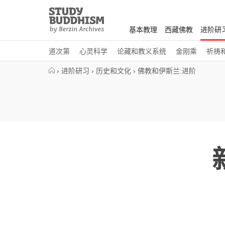
Close
Study
Buddhism
基本教理
西藏佛教
进阶研
Home
道次第
心灵科学
论藏和教义系统
金刚乘
祈祷
›
进阶研习
›
历史和文化
›
佛教和伊斯兰:进阶