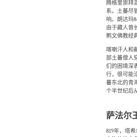
腾格里崇拜
系。土蕃尽
响。朗达玛
由于藏人曾
鹘文佛教经
喀喇汗人和
部土蕃僧人
们的困境深
行，很可能
蕃东北的青
个半世纪后
萨法尔
819年，