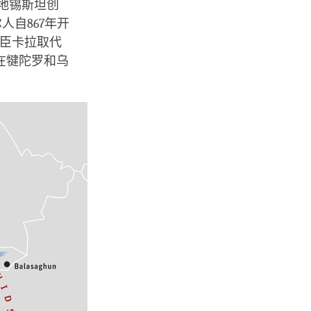
地锡斯坦创
人自867年开
大臣卡拉取代
在犍陀罗和乌