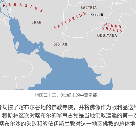
地图二十三：9世纪末的中亚南部。
者劫掠了喀布尔谷地的佛教寺院，并将佛像作为战利品送
。穆斯林这次对喀布尔的军事占领是当地佛教遭遇的第一
5年喀布尔沙的失败和皈依伊斯兰教对这一地区佛教的总体