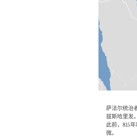
萨法尔统治
拔斯哈里发
此前，81
微。