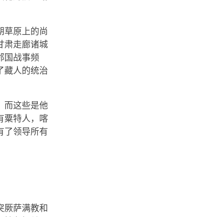
期草原上的尚
甘肃走廊诸城
邻国战事频
了藏人的统治
，而这些是他
有粟特人，喀
有了领导所有
突厥萨满教和