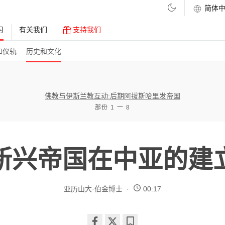
习
有关我们
支持我们
和仪轨
历史和文化
佛教与伊斯兰教互动:后期阿拔斯哈里发帝国
部份 1 一 8
新兴帝国在中亚的建
亚历山大·伯金博士
00:17