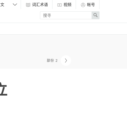
词汇术语
视频
帐号
Enter
Search
search
term
部份 2
立