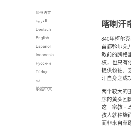
其他语言
العربية
喀喇汗
Deutsch
English
840年柯
Español
首都斡尔朵
教前的腾格
Indonesia
权，也只有
Русский
提供领袖。
Türkçe
汗自身之成
اُردو
繁體中文
两个较大的
廊的黄头回
这一宗教 
孜人就种族
而非来自草