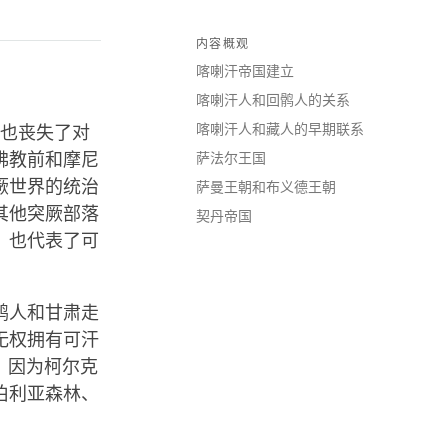
内容概观
喀喇汗帝国建立
喀喇汗人和回鹘人的关系
喀喇汗人和藏人的早期联系
，也丧失了对
佛教前和摩尼
萨法尔王国
厥世界的统治
萨曼王朝和布义德王朝
其他突厥部落
契丹帝国
，也代表了可
鹘人和甘肃走
无权拥有可汗
，因为柯尔克
伯利亚森林、