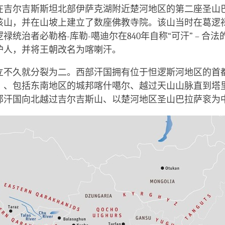
在吉尔吉斯斯坦北部伊萨克湖附近楚河地区的第二座圣山
该山，并在山坡上建立了数座佛教寺院。该山当时在葛逻
禄统治者必勒格-库勒-噶迪尔在840年自称“可汗” – 合
护人，并将王朝改名为喀喇汗。
立不久就分裂为二。西部汗国拥有位于怛逻斯河地区的首
）、包括东南地区的城邦喀什噶尔、越过天山山脉直到塔
部汗国向北越过吉尔吉斯山、以楚河地区圣山巴拉萨衮为