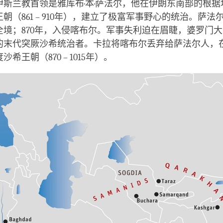
伊斯兰教首领是雅库布·本·萨法尔，他在伊朗东南部的根据
朝（861 – 910年），建立了极富军事野心的统治。萨法尔
全境；870年，入侵喀布尔。军事失利迫在眉睫，婆罗门
的末代突厥沙希统治者。卡拉将喀布尔丢弃给萨法尔人，
希王朝（870 – 1015年）。