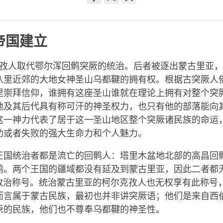
Share
Bookmark
on
facebook
帝国建立
尔克孜人取代鄂尔浑回鹘突厥的统治。后者被逐出蒙古里亚
八里近郊的大地女神圣山乌都鞬的拥有权。根据古突厥人
里崇拜信仰，谁拥有这座圣山谁就在理论上拥有对整个突
他及其后代具有称可汗的神圣权力，也只有他的部落能向
这一神力代表了居于这一圣山地区整个突厥诸民族的命运
功或者失败的强大生命力和个人魅力。
王国统治者都是流亡的回鹘人：塔里木盆地北部的高昌回
鹘。两个王国的疆域都没有延及到蒙古里亚，因此二者都
– 政治称号。统治蒙古里亚的柯尔克孜人也无权享有此称号
而言属于蒙古民族，最初也并非讲突厥语；他们是来自西
原的民族，他们也不尊奉乌都鞬的神圣性。