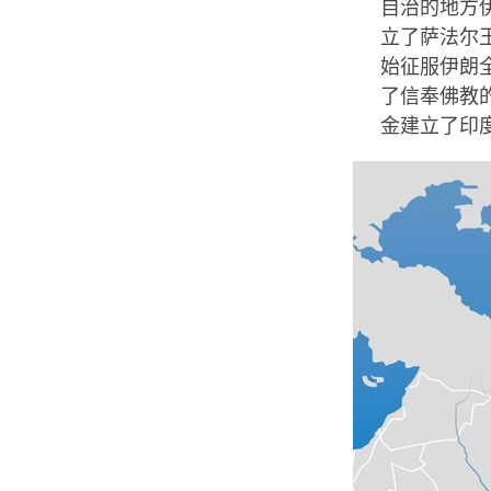
自治的地方
立了萨法尔王
始征服伊朗
了信奉佛教
金建立了印度沙