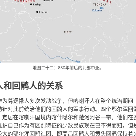
地图二十二：850年前后的北部中亚。
人和回鹘人的关系
为葛逻禄人多次发动战争，但喀喇汗人在整个统治期间（840 
动针对此前统治他们的回鹘人的军事行动。四个鄂尔浑回
，定居在喀喇汗国境内喀什噶尔和楚河河谷一带。他们在
维护自己作为有区别特征的少数民族现在已不得而知。但
较大的鄂尔浑回鹘社团、即高昌回鹘人和黄头回鹘保持着