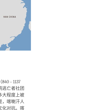
– 1137
鹘逃亡者社团
多大程度上被
是，喀喇汗人
文化对抗。喀