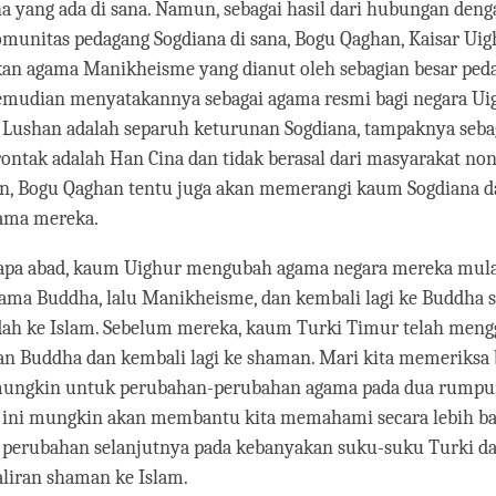
 yang ada di sana. Namun, sebagai hasil dari hubungan deng
unitas pedagang Sogdiana di sana, Bogu Qaghan, Kaisar Uig
n agama Manikheisme yang dianut oleh sebagian besar ped
kemudian menyatakannya sebagai agama resmi bagi negara Uig
Lushan adalah separuh keturunan Sogdiana, tampaknya seba
ntak adalah Han Cina dan tidak berasal dari masyarakat non
an, Bogu Qaghan tentu juga akan memerangi kaum Sogdiana da
ama mereka.
apa abad, kaum Uighur mengubah agama negara mereka mulai
ama Buddha, lalu Manikheisme, dan kembali lagi ke Buddha 
dah ke Islam. Sebelum mereka, kaum Turki Timur telah mengg
n Buddha dan kembali lagi ke shaman. Mari kita memeriksa
mungkin untuk perubahan-perubahan agama pada dua rumpu
l ini mungkin akan membantu kita memahami secara lebih ba
k perubahan selanjutnya pada kebanyakan suku-suku Turki d
liran shaman ke Islam.