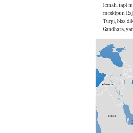
lemah, tapi m
meskipun Raj
Turgi, bisa di
Gandhara, ya