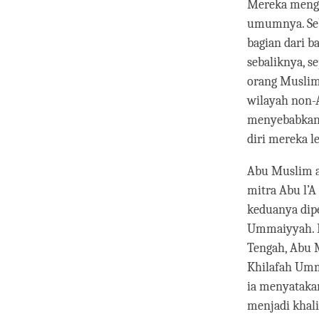
Mereka mengu
umumnya. Seb
bagian dari 
sebaliknya, se
orang Muslim
wilayah non-
menyebabkan 
diri mereka l
Abu Muslim ad
mitra Abu l’
keduanya dipe
Ummaiyyah. B
Tengah, Abu
Khilafah Umm
ia menyatakan
menjadi khali