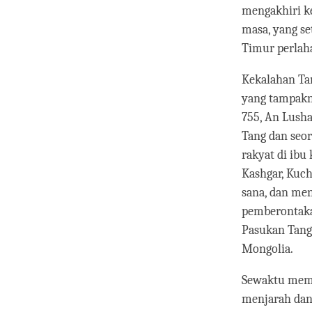
mengakhiri k
masa, yang s
Timur perlah
Kekalahan Tan
yang tampakn
755, An Lusha
Tang dan seo
rakyat di ibu
Kashgar, Kuch
sana, dan me
pemberontaka
Pasukan Tang
Mongolia.
Sewaktu meme
menjarah dan