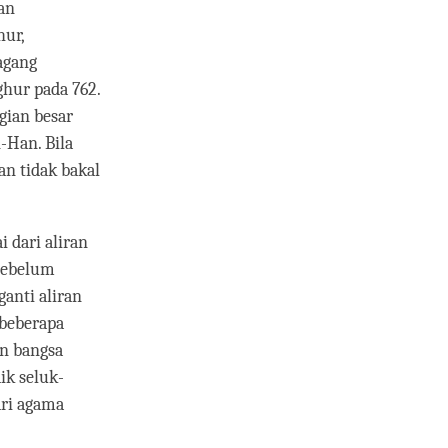
an
hur,
agang
hur pada 762.
gian besar
-Han. Bila
n tidak bakal
 dari aliran
sebelum
anti aliran
 beberapa
n bangsa
ik seluk-
ari agama