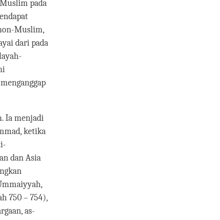
 Muslim pada
endapat
 non-Muslim,
ayai dari pada
layah-
ni
g menganggap
. Ia menjadi
mmad, ketika
i-
an dan Asia
ingkan
 Ummaiyyah,
h 750 – 754),
rgaan, as-