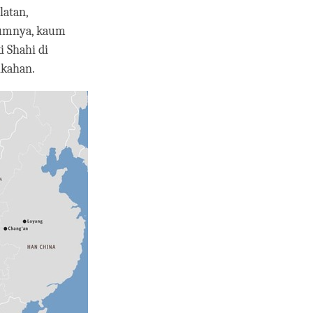
latan,
lumnya, kaum
i Shahi di
ikahan.