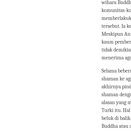
wihara Buddha
komunitas-kom
memberlakuka
tersebut. Ia 
Meskipun An 
kaum pembero
tidak demiki
menerima ag
Selama beber
shaman ke ag
akhirnya pin
shaman denga
alasan yang 
Turki itu. Ha
beluk di bali
Buddha atau a