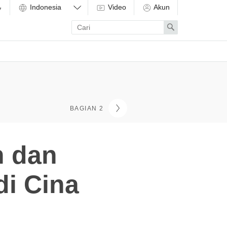
Video
Akun
Enter
Search
search
term
BAGIAN 2
h dan
di Cina