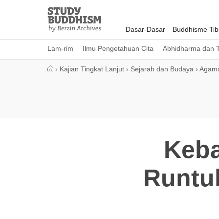
Close
Study
Buddhism
Dasar-Dasar
Buddhisme Tib
Home
Lam-rim
Ilmu Pengetahuan Cita
Abhidharma dan T
›
Kajian Tingkat Lanjut
›
Sejarah dan Budaya
›
Agama
Keba
Runtuh