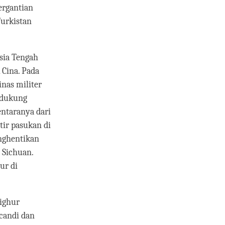
ergantian
Turkistan
sia Tengah
Cina. Pada
inas militer
idukung
entaranya dari
tir pasukan di
nghentikan
 Sichuan.
ur di
ighur
candi dan