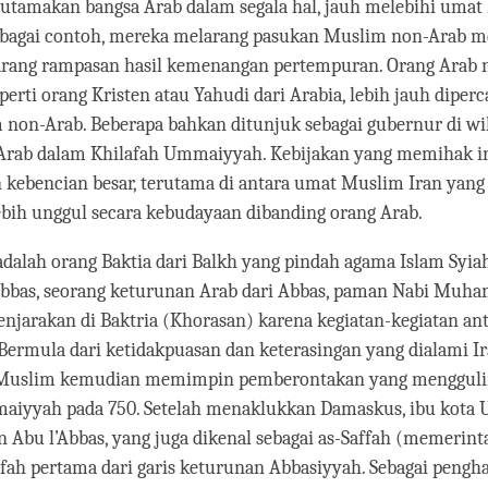
tamakan bangsa Arab dalam segala hal, jauh melebihi umat
agai contoh, mereka melarang pasukan Muslim non-Arab m
barang rampasan hasil kemenangan pertempuran. Orang Arab
perti orang Kristen atau Yahudi dari Arabia, lebih jauh diperc
 non-Arab. Beberapa bahkan ditunjuk sebagai gubernur di wi
Arab dalam Khilafah Ummaiyyah. Kebijakan yang memihak i
kebencian besar, terutama di antara umat Muslim Iran yan
ebih unggul secara kebudayaan dibanding orang Arab.
alah orang Baktia dari Balkh yang pindah agama Islam Syiah
A bbas, seorang keturunan Arab dari Abbas, paman Nabi Muha
njarakan di Baktria (Khorasan) karena kegiatan-kegiatan ant
ermula dari ketidakpuasan dan keterasingan yang dialami Ir
 Muslim kemudian memimpin pemberontakan yang menggul
aiyyah pada 750. Setelah menaklukkan Damaskus, ibu kota
 Abu l’Abbas, yang juga dikenal sebagai as-Saffah (memerinta
fah pertama dari garis keturunan Abbasiyyah. Sebagai pengha