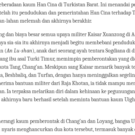
eberadaan kaum Han Cina di Turkistan Barat. Ini menandai p
etelah itu pendudukan dan pemerintahan Han Cina terhadap 
an-lahan melemah dan akhirnya berakhir.
g dan biaya besar semua upaya militer Kaisar Xuanzong di A
ya sia-sia itu akhirnya menjadi begitu membebani penduduk 
n (
An Lu-shan
), anak dari seorang ayah tentara Sogdiana di d
rang ibu asal Turki Timur, memimpin pemberontakan yang d
 kota Tang, Chang’an. Meskipun sang Kaisar menarik banyak t
a, Beshbaliq, dan Turfan, dengan hanya meninggalkan segelin
nerima bantuan militer dari Raja Khotan, ia tidak mampu me
n. Ia terpaksa melarikan diri dalam kehinaan ke pegunungan
 akhirnya baru berhasil setelah meminta bantuan kaum Uigh
rangi kaum pemberontak di Chang’an dan Loyang, bangsa U
 nyaris menghancurkan dua kota tersebut, termasuk banyak 