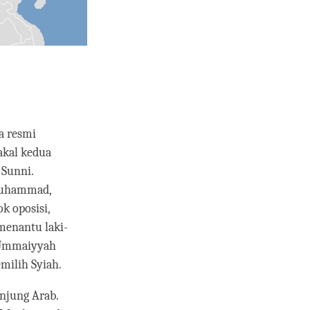
a resmi
akal kedua
 Sunni.
 Muhammad,
k oposisi,
menantu laki-
 Ummaiyyah
milih Syiah.
njung Arab.