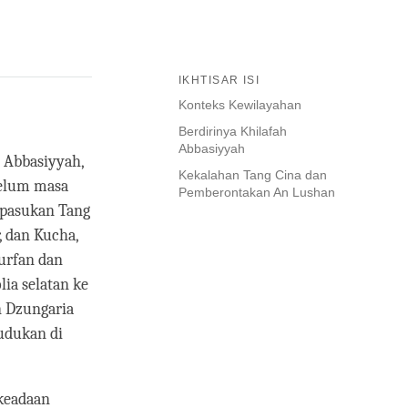
IKHTISAR ISI
Konteks Kewilayahan
Berdirinya Khilafah
Abbasiyyah
 Abbasiyyah,
Kekalahan Tang Cina dan
belum masa
Pemberontakan An Lushan
 pasukan Tang
, dan Kucha,
urfan dan
ia selatan ke
n Dzungaria
udukan di
keadaan