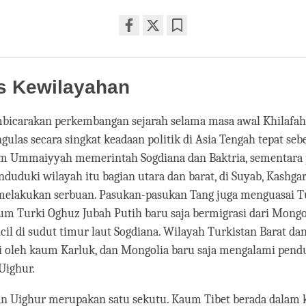
Share
Bookmark
on
facebook
s Kewilayahan
icarakan perkembangan sejarah selama masa awal Khilafah
gulas secara singkat keadaan politik di Asia Tengah tepat se
um Ummaiyyah memerintah Sogdiana dan Baktria, sementara
duduki wilayah itu bagian utara dan barat, di Suyab, Kashgar
lakukan serbuan. Pasukan-pasukan Tang juga menguasai T
um Turki Oghuz Jubah Putih baru saja bermigrasi dari Mongol
cil di sudut timur laut Sogdiana. Wilayah Turkistan Barat da
ai oleh kaum Karluk, dan Mongolia baru saja mengalami pend
Uighur.
an Uighur merupakan satu sekutu. Kaum Tibet berada dalam 