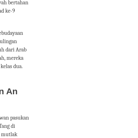
yah bertahan
ad ke-9
kebudayaan
ulingan
uh dari Arab
ah, mereka
kelas dua.
n An
awan pasukan
Tang di
a mutlak