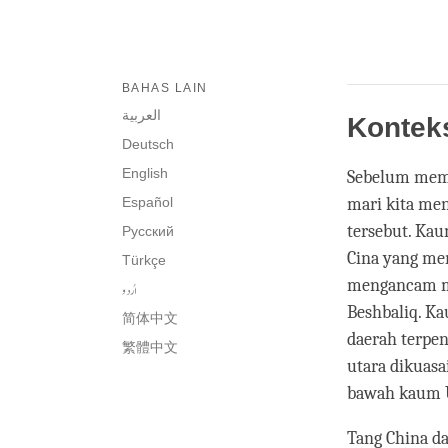
BAHAS LAIN
العربية
Kontek
Deutsch
English
Sebelum memb
Español
mari kita men
tersebut. Ka
Русский
Cina yang men
Türkçe
mengancam me
اُردو
Beshbaliq. Ka
简体中文
daerah terpen
繁體中文
utara dikuas
bawah kaum 
Tang China d