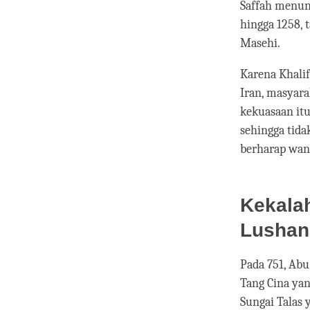
Saffah menun
hingga 1258, 
Masehi.
Karena Khalif
Iran, masyar
kekuasaan itu
sehingga tid
berharap wang
Kekala
Lushan
Pada 751, Ab
Tang Cina ya
Sungai Talas 