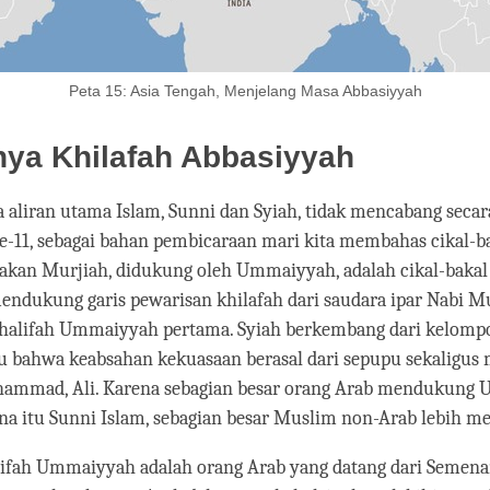
Peta 15: Asia Tengah, Menjelang Masa Abbasiyyah
nya Khilafah Abbasiyyah
aliran utama Islam, Sunni dan Syiah, tidak mencabang secar
e-11, sebagai bahan pembicaraan mari kita membahas cikal-b
erakan Murjiah, didukung oleh Ummaiyyah, adalah cikal-bakal
mendukung garis pewarisan khilafah dari saudara ipar Nabi
halifah Ummaiyyah pertama. Syiah berkembang dari kelompo
 bahwa keabsahan kekuasaan berasal dari sepupu sekaligus 
hammad, Ali. Karena sebagian besar orang Arab mendukung
na itu Sunni Islam, sebagian besar Muslim non-Arab lebih me
lifah Ummaiyyah adalah orang Arab yang datang dari Semena