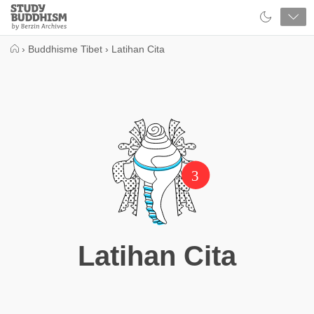
Close
Study
Buddhism
Home
›
Buddhisme Tibet
›
Latihan Cita
3
Latihan Cita