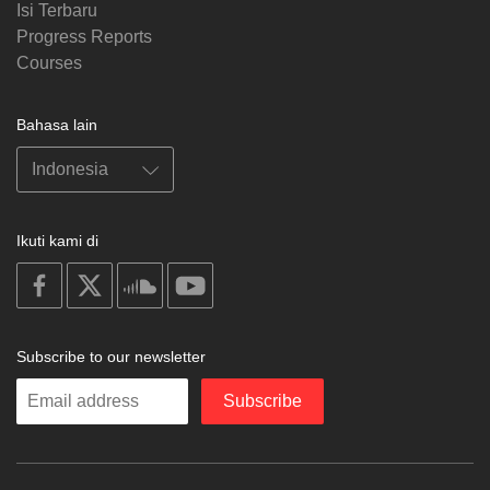
Isi Terbaru
Progress Reports
Courses
Bahasa lain
Ikuti kami di
on
on
on
on
facebook
X
soundcloud
youtube
Subscribe to our newsletter
Enter
Subscribe
your
email