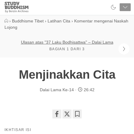
Close
Study
Buddhism
Home
›
Buddhisme Tibet
›
Latihan Cita
›
Komentar mengenai Naskah
Lojong
Ulasan atas "37 Laku Bodhisattwa" – Dalai Lama
BAGIAN 1 DARI 3
Menjinakkan Cita
Dalai Lama Ke-14
26:42
Share
Bookmark
on
IKHTISAR ISI