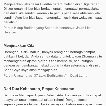
Menjalankan laku dasar Buddha berarti melatih diri di tiga ranah.
Di tiga ranah ini kita bisa berlatih untuk mengatasi permasalahan
dan duka kita sendiri, karena kita peduli pada kesejahteraan kita
sendiri. Atau kita bisa juga menerapkan kasih dan welas asih saat
berlatih di...
Part
in
Hidup Buddha yang Sepenuh-penuhnya: Jalan Lipat
Delapan
Menjinakkan Cita
Dorongan Di sini, hari ini, banyak orang dari berbagai tempat,
bahkan Tibet, dan Anda semua datang untuk tujuan Dharma yaitu
mendengarkan ajaran-ajaran. Oleh karena itu, sehubungan
dengan pengembangan tekad bodhicita dan seterusnya, di sini di
Bodh Gaya saya akan mengajarkan...
Part
in
Ulasan atas "37 Laku Bodhisattwa" – Dalai Lama
Dari Dua Kebenaran, Empat Kebenaran
Berupaya Mencapai Tujuan Rohani Ada dua cara yang kita dapat
upayakan untuk mencapai tujuan rohani: Dengan dasar
kepercayaan – kita memiliki kepercayaan bahwa mencapai tujuan