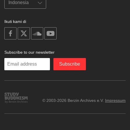
Ikuti kami di
on
on
on
on
facebook
X
soundcloud
youtube
Subscribe to our newsletter
Enter
Subscribe
your
email
Study
© 2003-2026 Berzin Archives e.V.
Impressum
Buddhism
Home