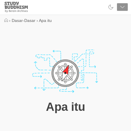
Close
Study
Buddhism
Home
›
Dasar-Dasar
›
Apa itu
Apa itu