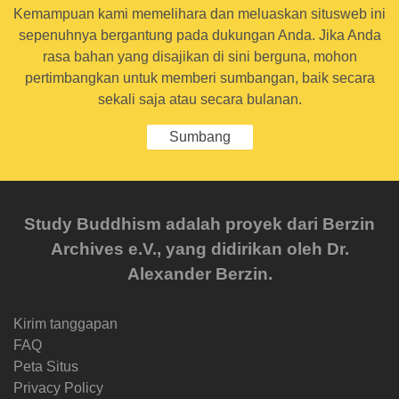
Kemampuan kami memelihara dan meluaskan situsweb ini
sepenuhnya bergantung pada dukungan Anda. Jika Anda
rasa bahan yang disajikan di sini berguna, mohon
pertimbangkan untuk memberi sumbangan, baik secara
sekali saja atau secara bulanan.
Sumbang
Study Buddhism adalah proyek dari Berzin
Archives e.V., yang didirikan oleh Dr.
Alexander Berzin.
Kirim tanggapan
FAQ
Peta Situs
Privacy Policy