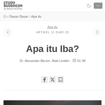
Close
Study
Buddhism
Home
›
Dasar-Dasar
›
Apa itu
Apa itu
ARTIKEL 11 DARI 20
Apa itu Iba?
Dr. Alexander Berzin
,
Matt Lindén
01:38
Share
Bookmark
on
facebook