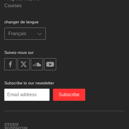
Courses
changer de langue
Suivez-nous sur
on
on
on
on
facebook
X
soundcloud
youtube
Subscribe to our newsletter
Enter
Subscribe
your
email
Study