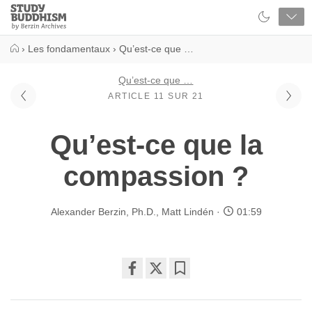
Close
Study
Buddhism
Home
›
Les fondamentaux
›
Qu’est-ce que …
Qu’est-ce que …
ARTICLE 11 SUR 21
Qu’est-ce que la
compassion ?
Alexander Berzin, Ph.D.
,
Matt Lindén
01:59
Share
Bookmark
on