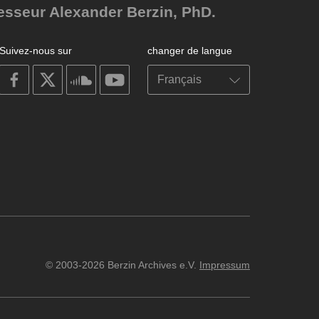
fesseur Alexander Berzin, PhD.
Suivez-nous sur
changer de langue
on
on
on
on
facebook
X
soundcloud
youtube
© 2003-2026 Berzin Archives e.V.
Impressum