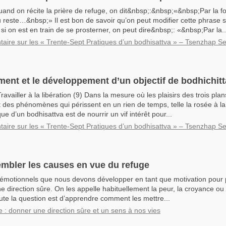
uand on récite la prière de refuge, on dit&nbsp;:&nbsp;«&nbsp;Par la 
u reste…&nbsp;» Il est bon de savoir qu’on peut modifier cette phrase s
si on est en train de se prosterner, on peut dire&nbsp;: «&nbsp;Par la..
ire sur les « Trente-Sept Pratiques d’un bodhisattva » – Tsenzhap S
ent et le développement d’un objectif de bodhichitt
ravailler à la libération (9) Dans la mesure où les plaisirs des trois plan
 des phénomènes qui périssent en un rien de temps, telle la rosée à la
que d’un bodhisattva est de nourrir un vif intérêt pour...
ire sur les « Trente-Sept Pratiques d’un bodhisattva » – Tsenzhap S
embler les causes en vue du refuge
ats émotionnels que nous devons développer en tant que motivation pour
 direction sûre. On les appelle habituellement la peur, la croyance ou 
te la question est d’apprendre comment les mettre...
e : donner une direction sûre et un sens à nos vies