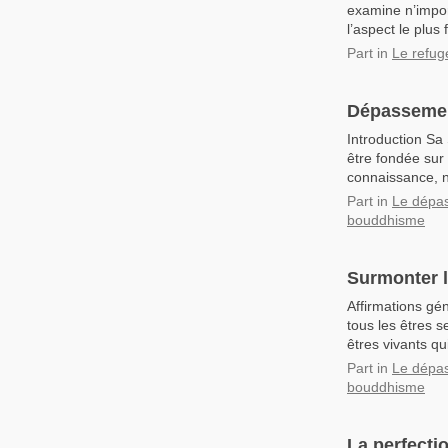
examine n’impor
l’aspect le plus
Part
in
Le refug
Dépassement
Introduction Sa 
être fondée sur
connaissance, 
Part
in
Le dépas
bouddhisme
Surmonter l
Affirmations gé
tous les êtres 
êtres vivants qu
Part
in
Le dépas
bouddhisme
La perfecti