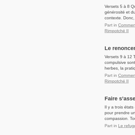
Versets 5 à 8 Q
générosité et d
contexte. Donc, 
Part
in
Commenta
Rimpotché II
Le renoncem
Versets 9 à 12 T
compulsive sont
herbes, la prati
Part
in
Commenta
Rimpotché II
Faire s’ass
Il y a trois ét
pour prendre une
compassion. Tou
Part
in
Le refug