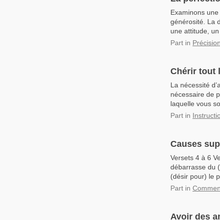
Examinons une à
générosité. La d
une attitude, un 
Part
in
Précision
Chérir tout
La nécessité d’a
nécessaire de pu
laquelle vous so
Part
in
Instructi
Causes supp
Versets 4 à 6 Ve
débarrasse du (
(désir pour) le 
Part
in
Commenta
Avoir des am