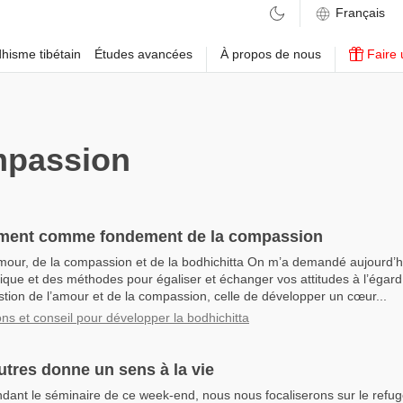
hisme tibétain
Études avancées
À propos de nous
Faire 
passion
ment comme fondement de la compassion
’amour, de la compassion et de la bodhichitta On m’a demandé aujourd’
tique et des méthodes pour égaliser et échanger vos attitudes à l’égard
estion de l’amour et de la compassion, celle de développer un cœur...
ons et conseil pour développer la bodhichitta
autres donne un sens à la vie
ndant le séminaire de ce week-end, nous nous focaliserons sur le refug