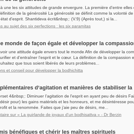
 une les six attitudes de grande envergure. La première d'entre elles 
éfinition de la générosité La générosité se définit comme la volonté de
état d'esprit. Shantideva écrit&nbsp;: (V.9) (Après tout,) si la...
s au sujet des six perfections : les six paramitas
 le monde de façon égale et développer la compassi
voir une attitude égale envers tout le monde Afin de développer la comp
rifier et d’entraîner l’esprit et le cœur. La définition de la compassion es
uhaitez que tous soient libérés de leurs problèmes...
ons et conseil pour développer la bodhichitta
lémentaires d’agitation et manières de stabiliser la
rset 4&nbsp;: Diminuer l’agitation de l'esprit en ayant peu de désirs Fa
désir pour) les gains matériels et les honneurs, et me désintéresse pou
profit et la renommée. Faites que j’aie peu de désirs, me...
ire sur « La guirlande de joyaux d'un bodhisattva » - Dr Berzin
is bénéfiques et chérir les maîtres spirituels