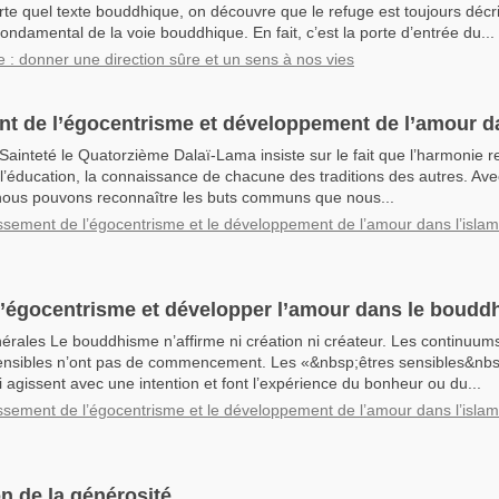
te quel texte bouddhique, on découvre que le refuge est toujours déc
 fondamental de la voie bouddhique. En fait, c’est la porte d’entrée du...
e : donner une direction sûre et un sens à nos vies
 de l’égocentrisme et développement de l’amour da
Sainteté le Quatorzième Dalaï-Lama insiste sur le fait que l’harmonie re
 l’éducation, la connaissance de chacune des traditions des autres. Ave
nous pouvons reconnaître les buts communs que nous...
sement de l’égocentrisme et le développement de l’amour dans l’islam 
’égocentrisme et développer l’amour dans le boudd
nérales Le bouddhisme n’affirme ni création ni créateur. Les continuu
sensibles n’ont pas de commencement. Les «&nbsp;êtres sensibles&nbs
i agissent avec une intention et font l’expérience du bonheur ou du...
sement de l’égocentrisme et le développement de l’amour dans l’islam 
on de la générosité