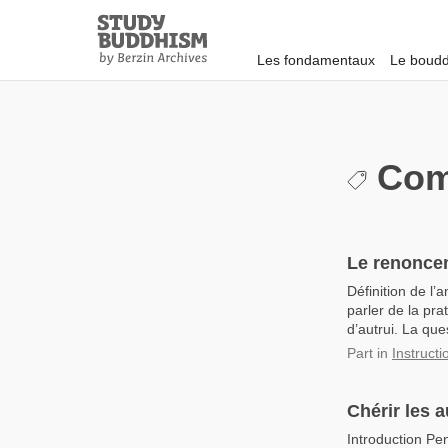
Close
Study
Buddhism
Les fondamentaux
Le boudd
Home
Com
Le renonce
Définition de l
parler de la pra
d’autrui. La qu
Part
in
Instructi
Chérir les 
Introduction Pe