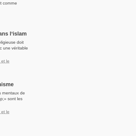
rit comme
ns l’islam
ligieuse doit
c une véritable
et le
hisme
ms mentaux de
p;» sont les
et le