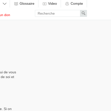
Glossaire
Video
Compte
Enter
Search
un don
search
term
hui de vous
 de soi et
e. Si on