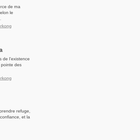
force de ma
elon le
.
erkong
a
s de l’existence
 pointe des
erkong
 prendre refuge,
confiance, et la