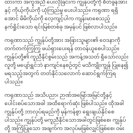
ထားကာ အကူအညီ ပေးလိုခြင်းက ကျွန်ုပ်တို့ကို စိတ်ခွန်အား
နှင့် ကိုယ့်ကိုယ်ကို ယုံကြည်မှု ပေးပါသည်။ ကရုဏာ ရရှိ
အောင် မိမိကိုယ်ကို လေ့ကျင့်ပါက ကျန်းမာစေသည့်
နက်ရှိုင်းသော ရင်းမြစ်တစ်ခု အမှန်ပင် ဖြစ်လာပါသည်။
ကရုဏာသည် ကျွန်ုပ်တို့အား အခြားသူများ၏ ဝေဒနာကို
တက်တက်ကြွကြွ ဖယ်ရှားပေးရန် တာဝန်ယူစေပါသည်။
ကျွန်ုပ်တို့၏ ကူညီနိုင်စွမ်းသည် အကန့်အသတ် ရှိသော်လည်း
လူတို့ မပျော်ရွှင်ဘဲ နာကျင်နေစဉ်တွင် မသိကျိုးကျွန် ပြုနေ၍
မရသည့်အတွက် တတ်နိုင်သလောက် ဆောင်ရွက်ကြရ
ပါသည်။
ကရုဏာသည် အသိပညာ၊ ဉာဏ်အမြော်အမြင်တို့နှင့်
ပေါင်းစပ်သောအခါ အထိရောက်ဆုံး ဖြစ်ပါသည်။ ထိုအခါ
ကျွန်ုပ်တို့ ဘာလုပ်ရမည်ကို မှန်ကန်စွာ ရွေးချယ်နိုင်စေ
ပါသည်။ ကျွန်ုပ်တို့ မကူညီနိုင်သောအခါတွင်ဖြစ်စေ၊ ကျွန်ုပ်
တို့ အကြံပြုသော အချက်က အလုပ်မဖြစ်လျှင်ဖြစ်စေ၊ ဝမ်း