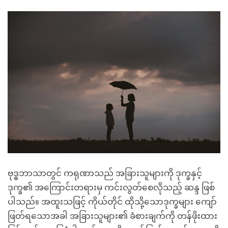
facebook
ဗုဒ္ဓဘာသာတွင် ကရုဏာသည် အခြားသူများကို ဒုက္ခနှင့်
ဒုက္ခ၏ အကြောင်းတရားမှ ကင်းလွတ်စေလိုသည့် ဆန္ဒ ဖြစ်
ပါသည်။ အထူးသဖြင့် ကိုယ်တိုင် ထိုသို့သောဒုက္ခများ ကျော်
ဖြတ်ရသောအခါ အခြားသူများ၏ ခံစားချက်ကို တန်ဖိုးထား