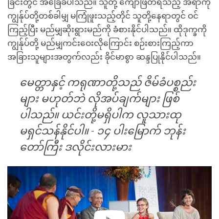
ခြင်းတွင် အခြေခံပါသည်။ သူတို့ ကျော်ဖြတ်ရသည့် အရာကို
ကျွန်ုပ်တို့တစ်ခါမျှ မကြုံဖူးသည့်တိုင် သူတို့နေရာတွင် ဝင်
ကြည့်ပြီး မည်မျှဆိုးရွားမည်ကို ခံစားနိုင်ပါသည်။ ထိုဒုက္ခကို
ကျွန်ုပ်တို့ မည်မျှကင်းဝေးလိုကြောင်း စဉ်းစားကြည့်ကာ
အခြားသူများအတွက်လည်း ခိုင်မာစွာ ဆန္ဒပြုနိုင်ပါသည်။
မေတ္တာနှင့် ကရုဏာတို့သည် ဇိမ်ခံပစ္စည်း
များ မဟုတ်ဘဲ လိုအပ်ချက်များ ဖြစ်
ပါသည်။ ယင်းတို့မရှိပါက လူသားထု
မရှင်သန်နိုင်ပါ။
-
၁၄ ပါးမြောက် ဘုန်း
တော်ကြီး ဒလိုင်းလားမား