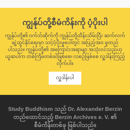
ကျွန်ုပ်တို့စီမံကိန်းကို ပံ့ပိုးပါ
ကျွန်ုပ်တို့၏ ဝက်ဘ်ဆိုက်ကို ကျွန်ုပ်တို့ထိန်းသိမ်းပြီး ဆက်လက်
ချဲ့ထွင်နိုင်ရေးမှာ သင့်ပံ့ပိုးမှုပေါ်တွင် အပြည့်အဝ မူတည်
ပါသည်။ ကျွန်ုပ်တို့၏ အကြောင်းအရာမျာ အသုံးဝင်သည်ဟု
ယူဆပါက တစ်ကြိမ်တစ်ခါဖြစ်စေ၊ လစဉ်ဖြစ်စေ လှူဒါန်းကြည့်
လိုက်ပါ။
လှူဒါန်းပါ
Study Buddhism သည် Dr. Alexander Berzin
တည်ထောင်သည့် Berzin Archives e. V. ၏
စီမံကိန်းတစ်ခု ဖြစ်ပါသည်။