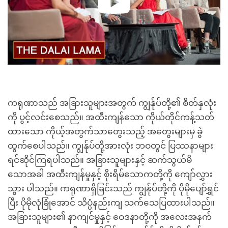
ကရုဏာသည် အခြားသူများအတွက် ကျွန်ုပ်တို့၏ စိတ်နှလုံး
ကို ပွင့်လင်းစေသည်။ အထီးကျန်သော ကိုယ်တိုင်ကန့်သတ်
ထားသော ကိုယ့်အတွက်သာတွေးသည့် အတွေးများမှ ခွဲ
ထွက်စေပါသည်။ ကျွန်ုပ်တို့အားလုံး ဘဝတွင် ပြဿနာများ
ရင်ဆိုင်ကြရပါသည်။ အခြားသူများနှင့် ဆက်သွယ်မိ
သောအခါ အထီးကျန်မှုနှင့် စိုးရိမ်သောကတို့ကို ကျော်လွှား
သွား ပါသည်။ ကရုဏာရှိခြင်းသည် ကျွန်ုပ်တို့ကို ပိုမိုပျော်ရွှင်
ပြီး ပိုမိုလုံခြုံအောင် သိပ္ပံနည်းကျ သက်သေပြထားပါသည်။
အခြားသူများ၏ နာကျင်မှုနှင့် ဝေဒနာတို့ကို အလေးအနက်