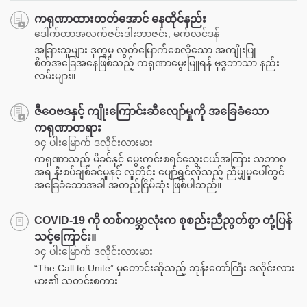
ကရုဏာထားတတ်အောင် နေထိုင်နည်း
ဒေါက်တာအလက်ဇင်းဒါးဘာဇင်း, မက်လင်ဒန်
အခြားသူများ ဒုက္ခမှ လွတ်မြောက်စေလိုသော အကျိုးပြု
စိတ်အခြေအနေဖြစ်သည့် ကရုဏာမွေးမြူရန် ဗုဒ္ဓဘာသာ နည်း
လမ်းများ။
ဇီဝေဗဒနှင့် ကျိုးကြောင်းဆီလျော်မှုကို အခြေခံသော
ကရုဏာတရား
၁၄ ပါးမြောက် ဒလိုင်းလားမား
ကရုဏာသည် မိခင်နှင့် မွေးကင်းစရင်သွေးငယ်အကြား သဘာဝ
အရ နီးစပ်ချစ်ခင်မှုနှင့် လူတိုင်း ပျော်ရွှင်လိုသည့် ညီမျှမှုပေါ်တွင်
အခြေခံသောအခါ အတည်ငြိမ်ဆုံး ဖြစ်ပါသည်။
COVID-19 ကို တစ်ကမ္ဘာလုံးက စုစည်းညီညွတ်စွာ တုံ့ပြန်
သင့်ကြောင်း။
၁၄ ပါးမြောက် ဒလိုင်းလားမား
“The Call to Unite” မှတောင်းဆိုသည့် ဘုန်းတော်ကြီး ဒလိုင်းလား
မား၏ သတင်းစကား