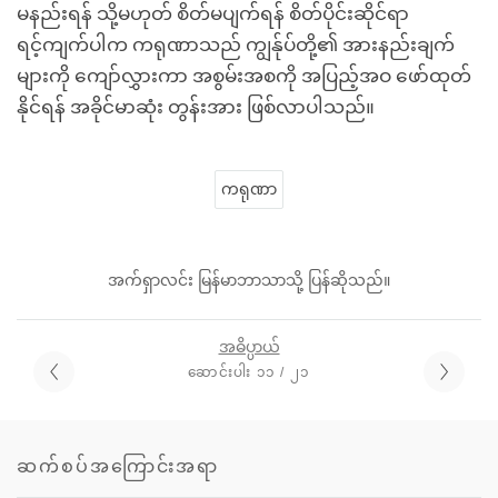
မနည်းရန် သို့မဟုတ် စိတ်မပျက်ရန် စိတ်ပိုင်းဆိုင်ရာ
ရင့်ကျက်ပါက ကရုဏာသည် ကျွန်ုပ်တို့၏ အားနည်းချက်
များကို ကျော်လွှားကာ အစွမ်းအစကို အပြည့်အဝ ဖော်ထုတ်
နိုင်ရန် အခိုင်မာဆုံး တွန်းအား ဖြစ်လာပါသည်။
ကရုဏာ
အက်ရှာလင်း မြန်မာဘာသာသို့ ပြန်ဆိုသည်။
အဓိပ္ပာယ်
ဆောင်းပါး ၁၁ / ၂၁
ဆက်စပ်အကြောင်းအရာ