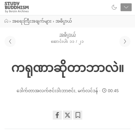
Close
Study
Buddhism
Home
›
အရေးကြီးအချက်များ
›
အဓိပ္ပာယ်
အဓိပ္ပာယ်
ဆောင်းပါး ၁၁ / ၂၁
ကရုဏာဆိုတာဘာလဲ။
ဒေါက်တာအလက်ဇင်းဒါးဘာဇင်း
,
မက်လင်ဒန်
00:45
Share
Bookmark
on