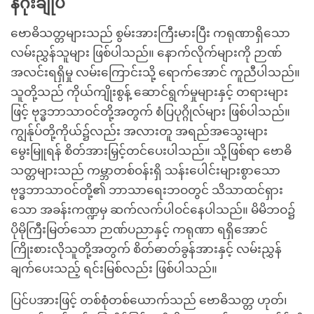
နိဂုံးချုပ်
ဗောဓိသတ္တများသည် စွမ်းအားကြီးမားပြီး ကရုဏာရှိသော
လမ်းညွှန်သူများ ဖြစ်ပါသည်။ နောက်လိုက်များကို ဉာဏ်
အလင်းရရှိမှု လမ်းကြောင်းသို့ ရောက်အောင် ကူညီပါသည်။
သူတို့သည် ကိုယ်ကျိုးစွန့် ဆောင်ရွက်မှုများနှင့် တရားများ
ဖြင့် ဗုဒ္ဓဘာသာဝင်တို့အတွက် စံပြပုဂ္ဂိုလ်များ ဖြစ်ပါသည်။
ကျွန်ုပ်တို့ကိုယ်၌လည်း အလားတူ အရည်အသွေးများ
မွေးမြူရန် စိတ်အားမြှင့်တင်ပေးပါသည်။ သို့ဖြစ်ရာ ဗောဓိ
သတ္တများသည် ကမ္ဘာတစ်ဝန်းရှိ သန်းပေါင်းများစွာသော
ဗုဒ္ဓဘာသာဝင်တို့၏ ဘာသာရေးဘဝတွင် သိသာထင်ရှား
သော အခန်းကဏ္ဍမှ ဆက်လက်ပါဝင်နေပါသည်။ မိမိဘဝ၌
ပိုမိုကြီးမြတ်သော ဉာဏ်ပညာနှင့် ကရုဏာ ရရှိအောင်
ကြိုးစားလိုသူတို့အတွက် စိတ်ဓာတ်ခွန်အားနှင့် လမ်းညွှန်
ချက်ပေးသည့် ရင်းမြစ်လည်း ဖြစ်ပါသည်။
ပြင်ပအားဖြင့် တစ်စုံတစ်ယောက်သည် ဗောဓိသတ္တ ဟုတ်၊