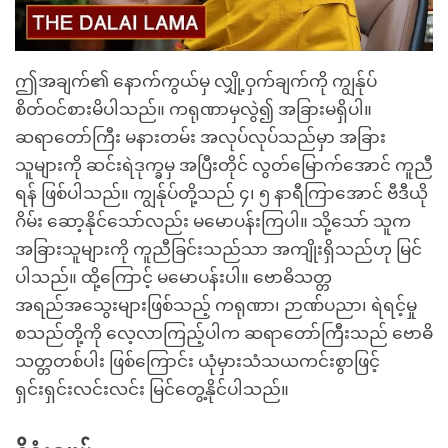
ဤအချက်၏ နောက်ကွယ်မှ လျှို့ဝှက်ချက်ကို ကျွန်ုပ်
စိတ်ဝင်စားမိပါသည်။ ကရုဏာမှလွဲ၍ အခြားမရှိပါ။
ဆရာတော်ကြီး မနားတမ်း အလုပ်လုပ်သည်မှာ အခြား
သူများကို ဆင်းရဲဒုက္ခမှ အပြီးတိုင် လွတ်မြောက်အောင် ကူညီ
ရန် ဖြစ်ပါသည်။ ကျွန်ုပ်တို့သည် ၄၊ ၅ နာရီကြာအောင် ဗီဒီယို
ဂိမ်း ဆော့နိုင်သော်လည်း မမောပန်းကြပါ။ သို့သော် သူက
အခြားသူများကို ကူညီခြင်းသည်သာ အကျိုးရှိသည်ဟု မြင်
ပါသည်။ ထို့ကြောင့် မမောပန်းပါ။ ဗောဓိသတ္တ
အရည်အသွေးများဖြစ်သည့် ကရုဏာ၊ ဉာဏ်ပညာ၊ ရဲရင့်မှု
စသည်တို့ကို လေ့လာကြည့်ပါက ဆရာတော်ကြီးသည် ဗောဓိ
သတ္တတစ်ပါး ဖြစ်ကြောင်း ယုံမှားသံသယကင်းစွာဖြင့်
ရှင်းရှင်းလင်းလင်း မြင်တွေ့နိုင်ပါသည်။