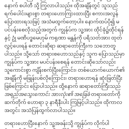
နောက် စပါတီ သို့ ကြွလာပါသည်။ ထိုအချိန်တွင် သူသည်
ရက်ပေါင်းများစွာ တရားဟောကြားထားပြီး စကားအလွန်
ပြောထားရသဖြင့် အသံမထွက်တော့ပါ။ နောက်ထပ်ပို၍ မ
ပင်ပန်းစေလိုသည့်အတွက် ကျွန်ုပ်က သူ့အား ထိုင်ခုံ၌ထိုင်ရန်
နှင့် ဥုံ မဏိပဒ္ဓမေဟုမ် ကရုဏာ မန္တန်ကို ပရိသတ်အား ထုတ်
လွှင့်ပေးရန် တောင်းဆိုရာ ဆရာတော်ကြီးက သဘောတူ
ပါသည်။ သို့သော် တရားစဟောသည်နှင့် သူက ပြောသည်မှာ
ကျွန်ုပ်က သူ့အား မပင်ပန်းစေရန် တောင်းဆိုသော်လည်း
သူကောင်းစွာ ကျိန်းစက်ပြီးကြောင်း၊ တစ်ယောက်ယောက်၏
အချိန်ကို မဖြုန်းပစ်လိုကြောင်း၊ တရားဟောရန် ဆုံးဖြတ်ပြီး
ဖြစ်ကြောင်း ပြောပါသည်။ ထို့နောက် ဆရာတော်ကြီးသည်
အရည်အသွေးကောင်း အားလုံး၏ အခြေခံ
တရားတော်ကို
ဆက်တိုက် ဟောရာ ၃ နာရီနီးပါး ကြမြင့်ပါသည်။ ထိုကာလ
အတွင်း အသံပြန်ထွက်လာပါသည်။
တရားဟောပြီးနောက် သူ့အခန်းသို့ ကျွန်ုပ်က လိုက်ပါ