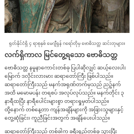
ရုတ်နိုင်ငံရှိ ၄ ရာစုနှစ် မေဂျီရှန် ဂရော်တိုမှ ဗောဓိသတ္တ ဆင်းတုများ။
လက်ရှိကာလ မြင်တွေ့ရသော ဗောဓိသတ္တ
ဗောဓိသတ္တ နမူနာကောင်းတစ်ခု ပြပါဆိုလျှင် ဆယ့်‌လေးပါး
မြောက် ဒလိုင်းလားမား ဆရာတော်ကြီး ဖြစ်ပါသည်။
ဆရာတော်ကြီးသည် မနက်အရုဏ်တက်မှသည် ညဉ့်နက်
အထိ မမောမပန်း တရစပ် အလုပ်လုပ်သည်။ မနက်တိုင်း ၃
နာရီထပြီး နာရီပေါင်းများစွာ တရားရှုမှတ်ပါသည်။
ထို့နောက် တစ်နေ့တာ ကျန်အချိန်များကို အခြားသူများနှင့်
တွေ့ဆုံခြင်း၊ ကူညီခြင်းအတွက် အချိန်ပေးပါသည်။
ဆရာတော်ကြီးသည် တစ်ခါက ခရီးရှည်တစ်ခု သွားပြီး