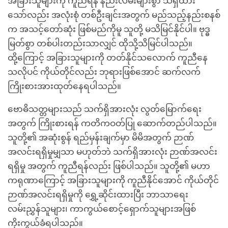
အခြားသူများကို ကူညီရန် နည်းလမ်းများစွာ သိရှိထား
သော်လည်း အလုံးစုံ တစ်ဦးချင်းအတွက် မည်သည့်နည်းစနစ်
က အသင့်တော်ဆုံး ဖြစ်မည်ကိုမူ သူတို့ မသိမြင်နိုင်ပါ။ ဗုဒ္ဓ
မြတ်စွာ တစ်ပါးတည်းသာလျှင် ထိုသို့သိမြင်ပါသည်။
ထို့ကြောင့် အခြားသူများကို တတ်နိုင်သလောက် ကူညီနေ
သလိုပင် ကိုယ်တိုင်လည်း ဘုရားဖြစ်အောင် ဆက်လက်
ကြိုးစားအားထုတ်နေရပါသည်။
ဗောဓိသတ္တများသည် သက်ရှိအားလုံး လွတ်မြောက်ရေး
အတွက် ကြိုးစားရန် ကတိကဝတ်ပြု ဆောက်တည်ပါသည်။
သူတို့၏ အဆုံးစွန် ရည်မှန်းချက်မှာ မိမိအတွက် ဉာဏ်
အလင်းရရှိမှုမျှသာ မဟုတ်ဘဲ သက်ရှိအားလုံး ဉာဏ်အလင်း
ရရှိမှု အတွက် ကူညီရန်လည်း ဖြစ်ပါသည်။ သူတို့၏ မဟာ
ကရုဏာကြောင့် အခြားသူများကို ကူညီနိုင်အောင် ကိုယ်တိုင်
ဉာဏ်အလင်းရရှိမှုကို ရွှေ့ဆိုင်းထားပြီး ဘာသာရေး
လမ်းညွှန်သူများ၊ ကာကွယ်စောင့်ရှောက်သူများအဖြစ်
ကိုးကွယ်ခံရပါသည်။