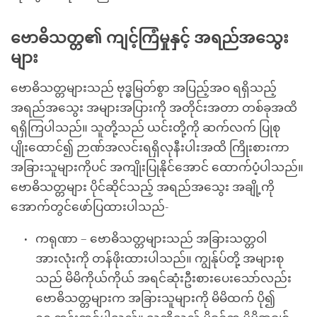
ဗောဓိသတ္တ၏ ကျင့်ကြံမှုနှင့် အရည်အသွေး
များ
ဗောဓိသတ္တများသည် ဗုဒ္ဓမြတ်စွာ အပြည့်အဝ ရရှိသည့်
အရည်အသွေး အများအပြားကို အတိုင်းအတာ တစ်ခုအထိ
ရရှိကြပါသည်။ သူတို့သည် ယင်းတို့ကို ဆက်လက် ပြုစု
ပျိုးထောင်၍ ဉာဏ်အလင်းရရှိလုနီးပါးအထိ ကြိုးစားကာ
အခြားသူများကိုပင် အကျိုးပြုနိုင်အောင် ထောက်ပံ့ပါသည်။
ဗောဓိသတ္တများ ပိုင်ဆိုင်သည့် အရည်အသွေး အချို့ကို
အောက်တွင်ဖော်ပြထားပါသည်-
ကရုဏာ – ဗောဓိသတ္တများသည် အခြားသတ္တဝါ
အားလုံးကို တန်ဖိုးထားပါသည်။ ကျွန်ုပ်တို့ အများစု
သည် မိမိကိုယ်ကိုယ် အရင်ဆုံးဦးစားပေးသော်လည်း
ဗောဓိသတ္တများက အခြားသူများကို မိမိထက် ပို၍