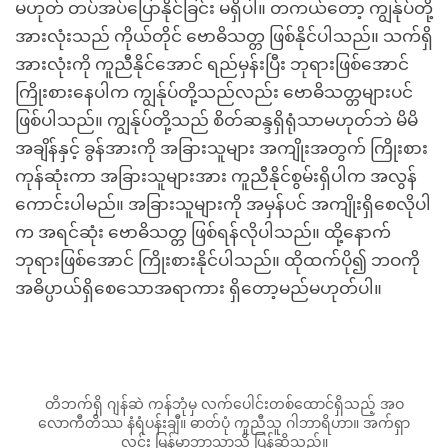
မဟုတ် တပ်အပ်ပြောနိုင်ခြင်း မရှိပါ။ တကယ်တော့ ကျွန်ုပ်တို့
အားလုံးသည် ကိုယ်တိုင် ဗောဓိသတ္တ ဖြစ်နိုင်ပါသည်။ သက်ရှိ
အားလုံးကို ကူညီနိုင်အောင် ရည်မှန်းပြီး ဘုရားဖြစ်အောင်
ကြိုးစားနေပါက ကျွန်ုပ်တို့သည်လည်း ဗောဓိသတ္တများပင်
ဖြစ်ပါသည်။ ကျွန်ုပ်တို့သည် စိတ်ဆန္ဒရှိရုံသာမဟုတ်ဘဲ မိမိ
အချိန်နှင့် ခွန်အားကို အခြားသူများ အကျိုးအတွက် ကြိုးစား
ကုန်ဆုံးကာ အခြားသူများအား ကူညီနိုင်စွမ်းရှိပါက အလွန်
ကောင်းပါမည်။ အခြားသူများကို အမှန်ပင် အကျိုးရှိစေလိုပါ
က အရင်ဆုံး ဗောဓိသတ္တ ဖြစ်ရန်လိုပါသည်။ ထို့နောက်
ဘုရားဖြစ်အောင် ကြိုးစားနိုင်ပါသည်။ ထိုထက်ပို၍ ဘဝကို
အဓိပ္ပာယ်ရှိစေသောအရာကား ရှိတော့မည်မဟုတ်ပါ။
တိဘက်ရှိ ဂျန်ဆဲ ကန်ဘုံမှ လက်ပေါင်းတစ်ထောင်ရှိသည့် အဝ
လောကီတိဿ နံရံပန်းချီ။ ဓာတ်ပုံ ကူညီသူ ဂါဘာရိဟာ။ အက်ရှာ
လင်း မြန်မာဘာသာသို့ ပြန်ဆိုသည်။