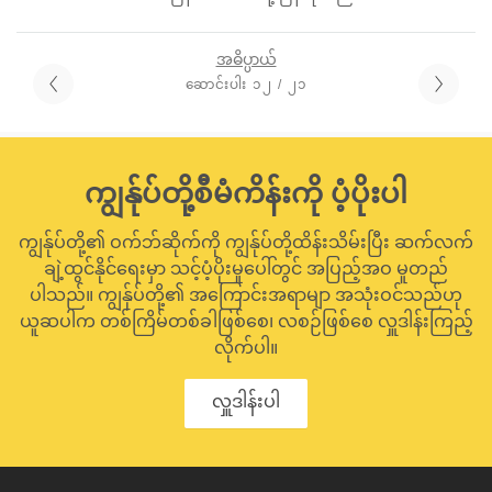
အဓိပ္ပာယ်
ဆောင်းပါး ၁၂ / ၂၁
ကျွန်ုပ်တို့စီမံကိန်းကို ပံ့ပိုးပါ
ကျွန်ုပ်တို့၏ ဝက်ဘ်ဆိုက်ကို ကျွန်ုပ်တို့ထိန်းသိမ်းပြီး ဆက်လက်
ချဲ့ထွင်နိုင်ရေးမှာ သင့်ပံ့ပိုးမှုပေါ်တွင် အပြည့်အဝ မူတည်
ပါသည်။ ကျွန်ုပ်တို့၏ အကြောင်းအရာမျာ အသုံးဝင်သည်ဟု
ယူဆပါက တစ်ကြိမ်တစ်ခါဖြစ်စေ၊ လစဉ်ဖြစ်စေ လှူဒါန်းကြည့်
လိုက်ပါ။
လှူဒါန်းပါ