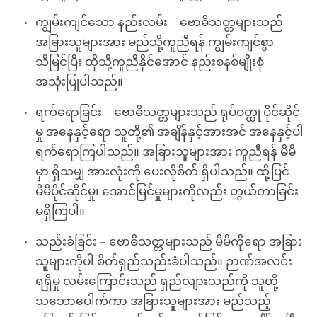
ကျွမ်းကျင်သော နည်းလမ်း – ဗောဓိသတ္တများသည်
အခြားသူများအား မည်သို့ကူညီရန် ကျွမ်းကျင်စွာ
သိမြင်ပြီး ထိုသို့ကူညီနိုင်အောင် နည်းစနစ်မျိုးစုံ
အသုံးပြုပါသည်။
ရက်ရောခြင်း – ဗောဓိသတ္တများသည် ရုပ်ဝတ္ထု ပိုင်ဆိုင်
မှု အနေနှင့်ရော သူတို့၏ အချိန်နှင့်အားအင် အနေနှင့်ပါ
ရက်ရောကြပါသည်။ အခြားသူများအား ကူညီရန် မိမိ
မှာ ရှိသမျှ အားလုံးကို ပေးလိုစိတ် ရှိပါသည်။ ထို့ပြင်
မိမိပိုင်ဆိုင်မှု၊ အောင်မြင်မှုများကိုလည်း တွယ်တာခြင်း
မရှိကြပါ။
သည်းခံခြင်း – ဗောဓိသတ္တများသည် မိမိကိုရော အခြား
သူများကိုပါ စိတ်ရှည်သည်းခံပါသည်။ ဉာဏ်အလင်း
ရရှိမှု လမ်းကြောင်းသည် ရှည်လျားသည်ကို သူတို့
သဘောပေါက်ကာ အခြားသူများအား မည်သည့်