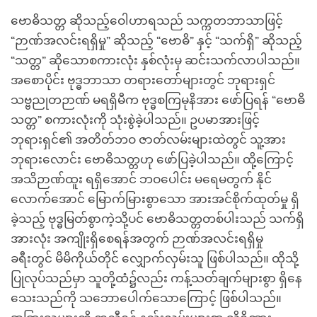
ဗောဓိသတ္တ ဆိုသည့်ဝေါဟာရသည် သက္ကတဘာသာဖြင့်
“ဉာဏ်အလင်းရရှိမှု” ဆိုသည့် “ဗောဓိ” နှင့် “သက်ရှိ” ဆိုသည့်
“သတ္တ” ဆိုသောစကားလုံး နှစ်လုံးမှ ဆင်းသက်လာပါသည်။
အစောပိုင်း ဗုဒ္ဓဘာသာ တရားတော်များတွင် ဘုရားရှင်
သဗ္ဗညုတဉာဏ် မရရှိမီက ဗုဒ္ဓစကြမုနိအား ဖော်ပြရန် “ဗောဓိ
သတ္တ” စကားလုံးကို သုံးစွဲခဲ့ပါသည်။ ဥပမာအားဖြင့်
ဘုရားရှင်၏ အတိတ်ဘဝ ဇာတ်လမ်းများထဲတွင် သူ့အား
ဘုရားလောင်း ဗောဓိသတ္တဟု ဖော်ပြခဲ့ပါသည်။ ထို့ကြောင့်
အသိဉာဏ်ထူး ရရှိအောင် ဘဝပေါင်း မရေမတွက် နိုင်
လောက်အောင် မြောက်မြားစွာသော အားအင်စိုက်ထုတ်မှု ရှိ
ခဲ့သည့် ဗုဒ္ဓမြတ်စွာကဲ့သို့ပင် ဗောဓိသတ္တတစ်ပါးသည် သက်ရှိ
အားလုံး အကျိုးရှိစေရန်အတွက် ဉာဏ်အလင်းရရှိမှု
ခရီးတွင် မိမိကိုယ်တိုင် လျှောက်လှမ်းသူ ဖြစ်ပါသည်။ ထိုသို့
ပြုလုပ်သည်မှာ သူတို့ထံ၌လည်း ကန့်သတ်ချက်များစွာ ရှိနေ
သေးသည်ကို သဘောပေါက်သောကြောင့် ဖြစ်ပါသည်။