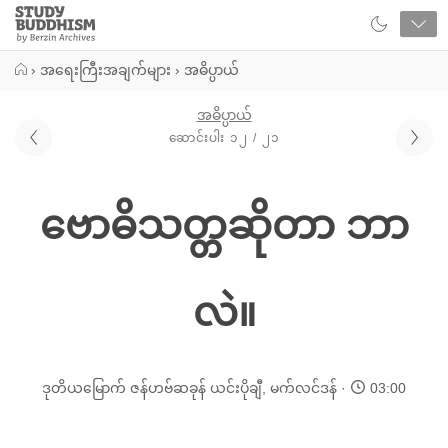
Close
Study
Buddhism
Home
›
အရေးကြီးအချက်များ
›
အဓိပ္ပာယ်
အဓိပ္ပာယ်
ဆောင်းပါး ၁၂ / ၂၁
ဗောဓိသတ္တဆိုတာ ဘာ
လဲ။
ဒုတိယမြောက် ဇန်ဟဗ်ဆခုန် ယင်းပိုချီ
,
မက်လင်ဒန်
03:00