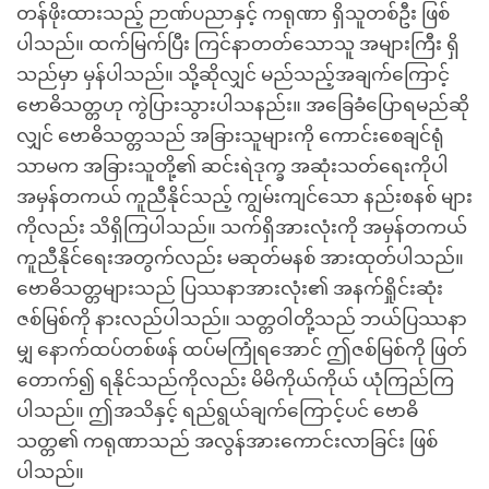
တန်ဖိုးထားသည့် ဉာဏ်ပညာနှင့် ကရုဏာ ရှိသူတစ်ဦး ဖြစ်
ပါသည်။ ထက်မြက်ပြီး ကြင်နာတတ်သောသူ အများကြီး ရှိ
သည်မှာ မှန်ပါသည်။ သို့ဆိုလျှင် မည်သည့်အချက်ကြောင့်
ဗောဓိသတ္တဟု ကွဲပြားသွားပါသနည်း။ အခြေခံပြောရမည်ဆို
လျှင် ဗောဓိသတ္တသည် အခြားသူများကို ကောင်းစေချင်ရုံ
သာမက အခြားသူတို့၏ ဆင်းရဲဒုက္ခ အဆုံးသတ်ရေးကိုပါ
အမှန်တကယ် ကူညီနိုင်သည့် ကျွမ်းကျင်သော နည်းစနစ် များ
ကိုလည်း သိရှိကြပါသည်။ သက်ရှိအားလုံးကို အမှန်တကယ်
ကူညီနိုင်ရေးအတွက်လည်း မဆုတ်မနစ် အားထုတ်ပါသည်။
ဗောဓိသတ္တများသည် ပြဿနာအားလုံး၏ အနက်ရှိုင်းဆုံး
ဇစ်မြစ်ကို နားလည်ပါသည်။ သတ္တဝါတို့သည် ဘယ်ပြဿနာ
မျှ နောက်ထပ်တစ်ဖန် ထပ်မကြုံရအောင် ဤဇစ်မြစ်ကို ဖြတ်
တောက်၍ ရနိုင်သည်ကိုလည်း မိမိကိုယ်ကိုယ် ယုံကြည်ကြ
ပါသည်။ ဤအသိနှင့် ရည်ရွယ်ချက်ကြောင့်ပင် ဗောဓိ
သတ္တ၏ ကရုဏာသည် အလွန်အားကောင်းလာခြင်း ဖြစ်
ပါသည်။