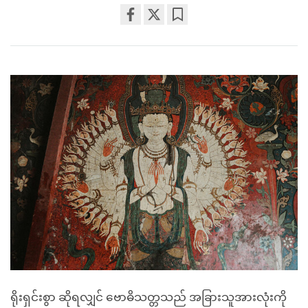
Share
Bookmark
on
facebook
ရိုးရှင်းစွာ ဆိုရလျှင် ဗောဓိသတ္တသည် အခြားသူအားလုံးကို