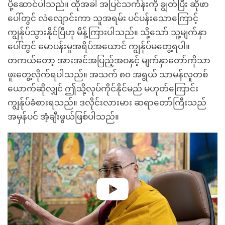
ပို့ဆောင်ပါသည်။ ထိုအခါ အပြင်သင်္ကန်းကို ချွတ်ပြီး ဆိုဖာ
ပေါ်တွင် လဲလျောင်းကာ သူအရမ်း ပင်ပန်းသောကြောင့်
ကျွန်ုပ်သွားနိုင်ပြီဟု မိန့်ကြားပါသည်။ သို့သော် သူ့မျက်နှာ
ပေါ်တွင် မောပန်းမှုအရိပ်အယောင် ကျွန်ုပ်မတွေ့ရပါ။
တကယ်တော့ အားအင်အပြည့်အဝနှင့် မျက်နှာတော်ကိုသာ
ဖူးတွေ့လိုက်ရပါသည်။ အသက် ၈၀ အရွယ် သာမန်လူတစ်
ယောက်ဆိုလျှင် ဤသို့လုပ်ကိုင်နိုင်မည် မဟုတ်ကြောင်း
ကျွန်ုပ်ခံစားရသည်။ ဒလိုင်းလားမား ဆရာတော်ကြီးသည်
အမှန်ပင် အံ့ချီးဖွယ်ဖြစ်ပါသည်။