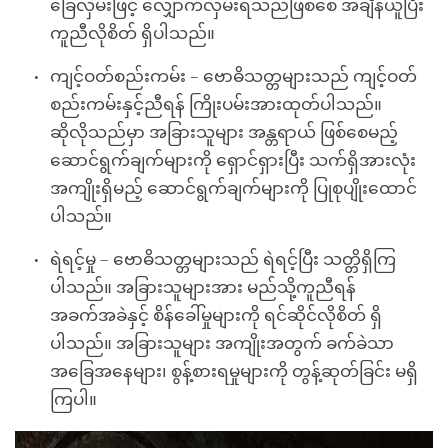
ခြေလှမ်းဖြင့် လျှောက်လှမ်းရသည်ဖြစ်စေ အချိန်ယူပြီး
ကူညီလိုစိတ် ရှိပါသည်။
ကျင့်ဝတ်စည်းကမ်း – ဗောဓိသတ္တများသည် ကျင့်ဝတ်
စည်းကမ်းနှင့်ညီရန် ကြိုးပမ်းအားထုတ်ပါသည်။
ဆိုလိုသည်မှာ အခြားသူများ အန္တရာယ် ဖြစ်စေမည့်
ဆောင်ရွက်ချက်များကို ရှောင်ရှားပြီး သက်ရှိအားလုံး
အကျိုးရှိမည့် ဆောင်ရွက်ချက်များကို ပြုစုပျိုး‌ထောင်
ပါသည်။
ရဲရင့်မှု – ဗောဓိသတ္တများသည် ရဲရင့်ပြီး သတ္တိရှိကြ
ပါသည်။ အခြားသူများအား မည်သို့ကူညီရန်
အခက်အခဲနှင့် စိန်ခေါ်မှုများကို ရင်ဆိုင်လိုစိတ် ရှိ
ပါသည်။ အခြားသူများ အကျိုးအတွက် ခက်ခဲသာ
အခြေအနေများ၊ စွန့်စားရမှုများကို တွန့်ဆုတ်ခြင်း မရှိ
ကြပါ။