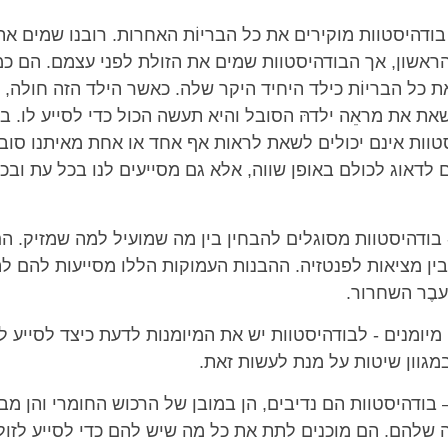
ודהיסטוות מוקירים את כל הבריוֹת האחרות. רובנו שמים את
ראשון, אך הבודהיסטוות שמים את הזולת לפני עצמם. הם כמ
 כל הבריוֹת כילד היחיד היקר שלה. כאשר הילד הזה חולה, ה
את את מראֵה ילדהּ הסובל והיא תעשה הכול כדי לסייע לו. בא
טוות אינם יכולים לשאת לראות אף אחד או אחת מאיתנו סוב
 לדאוג לכולם באופן שווה, אלא גם מסייעים לנו בכל עת וב
בודהיסטוות מסוגלים להבחין בין מה שמועיל למה שמזיק. הם
ין מציאות לפנטזיה. ההבנות העמוקות הללו מסייעות להם לה
עבֶר השחרור.
יומנים - לבודהיסטוות יש את המיומנות לדעת כיצד לסייע ל
מגוון שיטות על מנת לעשות זאת.
 בודהיסטוות הם נדיבים, הן במובן של הרכוש החומרי והן מב
 שלהם. הם מוכנים לתת את כל מה שיש להם כדי לסייע לזולת