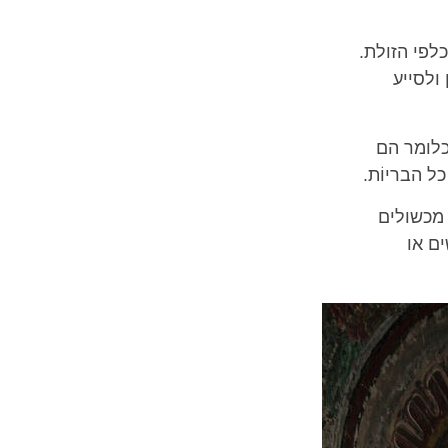
לפי הזולת.
ולסייע
כלומר הם
ל הבריוֹת.
 מכשולים
ם או