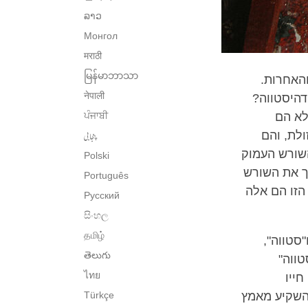
ລາວ
Монгол
मराठी
မြန်မာဘာသာ
והאחרות.
नेपाली
דהיסטווה?
לא הם
ਪੰਜਾਬੀ
پنجابی
ולת, והם
השורש העמוק
Polski
ך את השורש
Português
הזו הם אלה
Русский
සිංහල
தமிழ்
סטווה",
తెలుగు
טווה"
ไทย
ייו
שהשקיע מאמץ
Türkçe