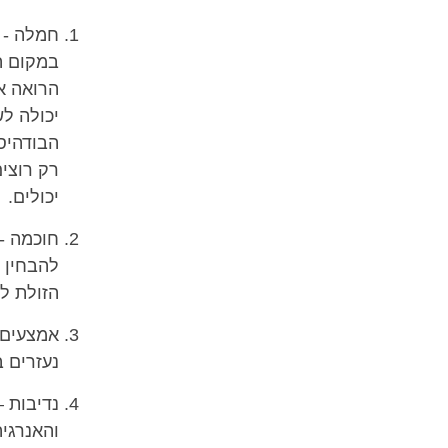
חמלה - ב
במקום ה
הרואה את
יכולה לש
הבודהיס
רק רוצים
יכולים.
חוכמה - 
להבחין ב
הזולת ל
אמצעים מ
נעזרים ב
נדיבות –
והאנרגיה