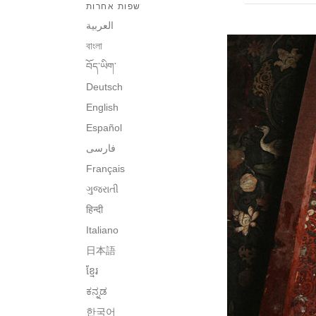
שפות אחרות
العربية
বাংলা
བོད་ཡིག་
Deutsch
English
Español
فارسی
Français
ગુજરાતી
हिन्दी
Italiano
日本語
ខ្មែរ
ಕನ್ನಡ
한국어