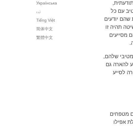
תודעתית,
Українська
טיב עם כל
اُردو
 שהם יודעים
Tiếng Việt
יטה תהיה זו
简体中文
ם מסייעים
繁體中文
.
מטיבי שלהם,
ע להארה גם
ה לסייע
הם מטפחים
לת אפילו