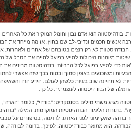
ת, בודהיסטווה הוא אדם נבון וחומל המוקיר את כל האחרים 
רבה אנשים חכמים ונדיבי-לב שם בחוץ, אז מה מייחד את הבו
הבודהיסטוות לא רק רוצים בטובתם של אחרים ולאחרות, א
שיטות מיומנות היכולות לסייע בפועל לסיים את הסבל של הז
ות כדי לסייע בפועל לכל הבריוֹת. בודהיסטוות מבינים את 
הבעיות ומשוכנעים באופן סמוך ובטוח בכך שזה אפשרי לחתו
וֹת לא תהיינה שוב בעיות כלשהן לעולם. הידע הזה והשאיפה 
חמלה של הבודהיסטווה לעוצמתית כל כך.
ווה מגיע משתי מילים בסנסקריט: "בודהי", כלומר "הארה", ו"
ה". בתורות הלימוד הבודהיסטיות המוקדמות, המילה "בודהיס
בודהה שאקיימוני לפני הארתו. לדוגמה, בסיפורים על סבבי ח
בודהה, הוא מתואר כבודהיסטווה. לפיכך, בדומה לבודהה, 