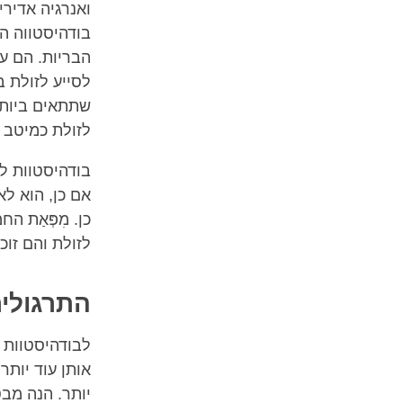
ואנרגיה אדירי
בודהיסטווה הו
הבריות. הם עו
לסייע לזולת ב
שתתאים ביותר 
לזולת כמיטב 
בודהיסטוות ל
אם כן, הוא ל
כן. מִפְּאַת
לזולת והם זוכ
התרגולים
לבודהיסטוות 
אותן עוד יותר
יותר. הנה מב