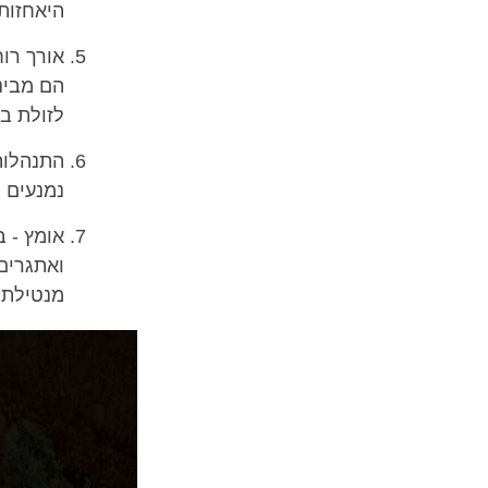
היאחזות 
אורך רוח
הם מבינ
לזולת ב
התנהלות
נמנעים מ
אומץ - ב
ואתגרים
מנטילת ס