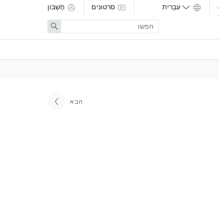
סרטונים
חֶשְׁבּוֹן
Enter
Search
search
term
הבא