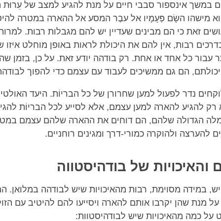
ם במשך אינספור סבבי חיים על מנת להגיע למצב של עֵרוּת 
א מישהו השָׂם פְּעָמָיו אל עבֶר המסע אל ההארה במטרה להי
שים זאת כי הם מבינים שעדיין יש להם מגבלות רבות. למרות
דרכים רבות, אין להם את היכולת לראות באופן מוחלט איזו ש
עבור כל אחד או אחת. רק בודהה יודע זאת. על כן, בזמן שה
יכולתם, הם גם ממשיכים לעבוד עם עצמם כדי להפוך לבודהה
וקחים נדר לפעול למען שחרורן של כל הבריוֹת. היעד האולטי
א רק להגיע להארה למען עצמם, אלא לסייע לכל הבריוֹת להגי
 החמלה הגדולה שלהם, הם דוחים את ההארה שלהם עצמם במטר
ים להערצה ולהוקרה כמורי-דרך ומגינים רוחניים.
 והאיכויות של בודהיסטווה
יש, במידה מסוימת, רבות מהאיכויות שיש לבודהה במלואן. 
 על מנת שהן יקרבו אותם להארה ויסייעו להם להיטיב עם הזו
ט על כמה מהאיכויות שיש לבודהיסטוות: