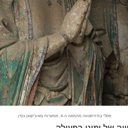
פסלי בודהיסטווה מהמאה ה-4, ממערות מַאִיגִ'ישָׁאן בסין.
וה של ימינו בפעולה