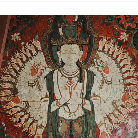
on
facebook