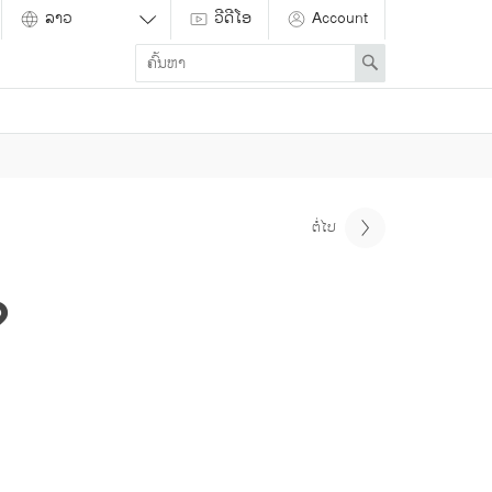
ວີດີໂອ
Account
Enter
Search
search
term
ຕໍ່ໄປ
?