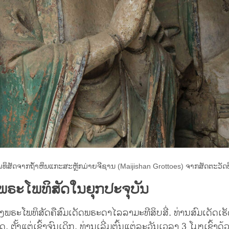
ທິສັດຈາກຖ້ຳຫິນແກະສະຫຼັກມ່າຍຈີຊານ (Maijishan Grottoes) ຈາກສັດຕະວັດທີ
ພຣະໂພທິສັດໃນຍຸກປະຈຸບັນ
ອງພຣະໂພທິສັດຄືສົມເດັດພຣະດາໄລລາມະທີສິບສີ່. ທ່ານສົມເດັດເຮັດວ
ຢຸດ, ຕັ້ງແຕ່ເຊົ້າຈົນເດິກ. ທ່ານເລີ່ມຕົ້ນແຕ່ລະວັນເວລາ 3 ໂມງເຊົ້າດ