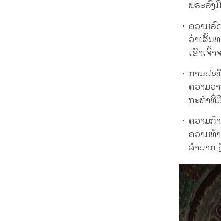
ພຣະອົງມີ
ຄວາມອົດທ
ວ່າເສັ້ນ
ເຂົາເຈົ
ການປະພຶ
ຄວາມວ່າພ
ກະທຳທີ່
ຄວາມກ້າ
ຄວາມທ້າທ
ລຳບາກ ຫຼ