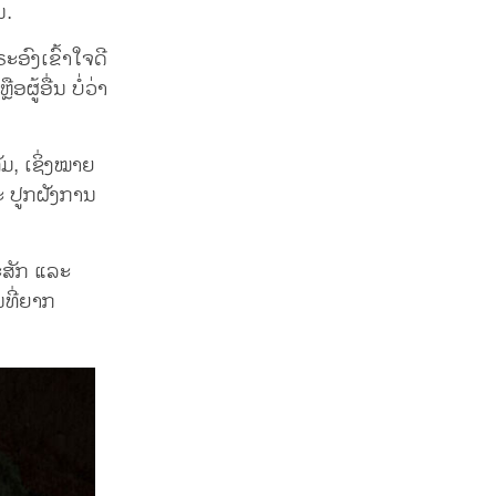
ນ.
ະອົງເຂົ້າໃຈດີ
ຜູ້ອື່ນ ບໍ່ວ່າ
ມ, ເຊິ່ງໝາຍ
ລະ ປູກຝັງການ
ະສັກ ແລະ
ນທີ່ຍາກ