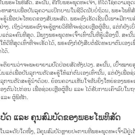
ັນພຣະໂພທິສັດ. ສະນັ້ນ, ຄືກັບພຣະພຸດທະເຈົ້າ, ທີ່ໄດ້ໃຊ້ຄວາມອ
າສານເພື່ອບັນລຸຄວາມເບີກບານໃນຊີວິດນັບບໍ່ຖ້ວນ, ພຣະໂພທິສັດແມ
ະຮູ້ເພື່ອປະໂຫຍດຂອງສັບພະສັດ. ພຣະອົງເຮັດເຊັ່ນນີ້ເພາະມີການສ
ຢ່າງ. ເຖິງວ່າພຣະອົງຈະຮູ້ຫຼາຍວິທີທີ່ຈະຊ່ວຍເຫຼືອຜູ້ອື່ນ, ແຕ່ກໍຍັງເບິ
່ລະຄົນທີ່ສຸດ. ມີພຽງພຣະພຸດທະເຈົ້າເທົ່ານັ້ນທີ່ຮູ້ເລື່ອງນີ້. ສະນັ
່ນໃຫ້ດີທີ່ສຸດເທົ່າທີ່ຈະເຮັດໄດ້, ພຣະອົງກໍຍັງສືບຕໍ່ພັດທະນາຕົນເອງ
ໄດ້.
ະຕິຍານວ່າຈະພະຍາຍາມປົດປ່ອຍສັດທັງປວງ. ສະນັ້ນ, ເປົ້າໝາຍ
ແມ່ນແຕ່ເພື່ອບັນລຸການຕັດສະຮູ້ໃຫ້ແກ່ຕົນເອງເທົ່ານັ້ນ, ແຕ່ຍັງເພື່ອ
ນລຸການຕັດສະຮູ້ນຳດ້ວຍ. ຍ້ອນຄວາມເຫັນໃຈອັນຍິ່ງໃຫຍ່ຂອງພຣະອົງ
ງຕົນໄປກ່ອນ ເພື່ອຊ່ວຍເຫຼືອຜູ້ອື່ນ ແລະ ໄດ້ຮັບການເຄົາລົບໃນຖາ
ລະ ຜູ້ພິທັກ.
ບັດ ແລະ ຄຸນສົມບັດຂອງພຣະໂພທິສັດ
ໃນລະດັບໃດໜຶ່ງ, ມີຄຸນສົມບັດຫຼາຍປະການທີ່ພຣະພຸດທະເຈົ້າມີຢູ່ເຕ