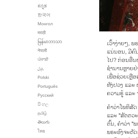
ಕನ್ನಡ
한국어
Монгол
मराठी
မြန်မာဘာသာ
ເວົ້າງ່າຍໆ, 
ແນ່ນອນ, ມີຄົ
नेपाली
ໄປ? ກ່ອນອື່ນໝ
ਪੰਜਾਬੀ
ຊໍານານຫຼາຍຢ່
پنجابی
ເພື່ອຊ່ວຍເຫຼື
Polski
ທັງປວງ ແລະ ໝ
Português
ຄວາມຮູ້ ແລະ 
Русский
සිංහල
ຄໍາວ່າໂພທິສັ
தமிழ்
ແລະ "ສັຕຕວະ"
తెలుగు
ຕົ້ນ, ຄໍາວ່າ 
ພຣະອົງຈະຕັດສ
ไทย