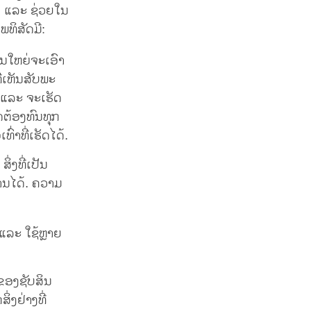
ຶ້ນ ແລະ ຊ່ວຍໃນ
ພທິສັດມີ:
ວນໃຫຍ່ຈະເອົາ
ີ່ເຫັນສັບພະ
້ ແລະ ຈະເຮັດ
ດຕ້ອງທົນທຸກ
ົ່າທີ່ເຮັດໄດ້.
່ງທີ່ເປັນ
ນໄດ້. ຄວາມ
ນ ແລະ ໃຊ້ຫຼາຍ
່ຂອງຊັບສິນ
່ງຢ່າງທີ່