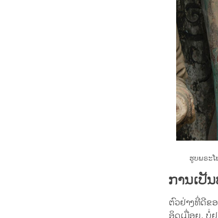
ຮູບພຣະໂພ
ການເປັນ
ຕົວຢ່າງທີ່ດີຂ
ອິດເມື່ອຍ, ບໍ່