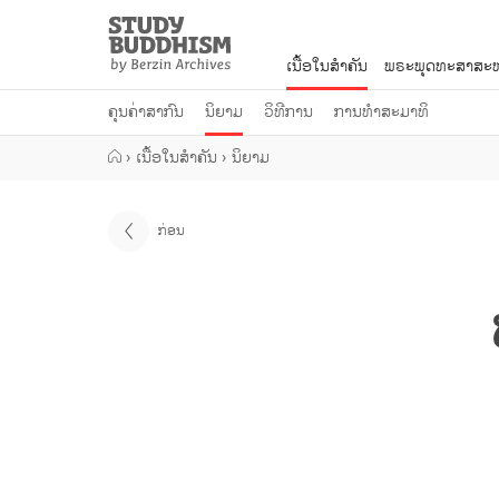
Close
Study
Buddhism
ເນື້ອໃນສຳຄັນ
ພຣະພຸດທະສາສະໜ
Home
ຄຸນຄ່າສາກົນ
ນິຍາມ
ວິທີການ
ການທຳສະມາທິ
›
ເນື້ອໃນສຳຄັນ
›
ນິຍາມ
ກ່ອນ