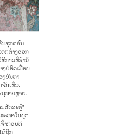
ື່ນທຸກຕຄົນ.
ັດແຕກຕ່າງອອກ
ທີການທີ່ຊໍານິ
ງບໍ່ອິດເມື່ອຍ
ດຂອງບັນຫາ
ຈັກເທື່ອ.
ະນຸພາບຫຼາຍ.
ນຕັດສະຮູ້"
ະສາສະໜາໃນຍຸກ
ົ້າກ່ອນທີ່
ໄດ້ຖືກ