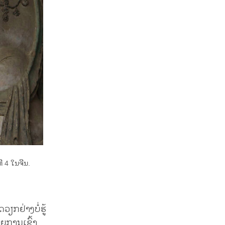
 4 ໃນຈີນ.
ຽກຢ່າງບໍ່ຮູ້
້ວຍການເຂົ້າ