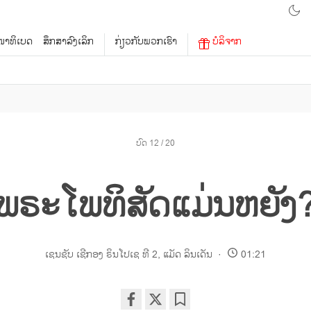
າທິເບດ
ສຶກສາລົງເລິກ
ກ່ຽວກັບພວກເຮົາ
ບໍລິຈາກ
ບົດ 12 / 20
ພຣະໂພທິສັດແມ່ນຫຍັງ
ເຊນຊັບ ເຊີກອງ ຣິນໂປເຊ ທີ 2
,
ແມັດ ລິນເດັນ
01:21