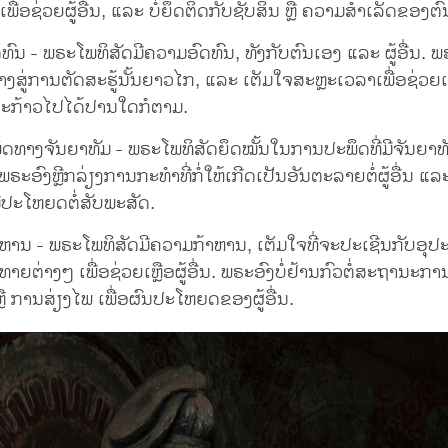
ເພື່ອຊ່ວຍຜູ້ອື່ນ, ແລະ ບໍ່ຍຶດຕິດກັບຊັບສິນ ຫຼື ຄວາມສໍາເລັດຂອງຕົ
ົນ - ພຣະໂພທິສັດມີຄວາມອົດທົນ, ທັງກັບຕົນເອງ ແລະ ຜູ້ອື່ນ. ພຣ
ທາງສູ່ການຕັດສະຮູ້ນັ້ນຍາວໄກ, ແລະ ເຕັມໃຈສະຫຼະເວລາເພື່ອຊ່ວຍເຫຼືອ
້າຈະກ້າວໄປໄດ້ປານໃດກໍຕາມ.
ດທາງຈັນຍາທັມ - ພຣະໂພທິສັດຍຶດໝັ້ນໃນການປະພຶດທີ່ມີຈັນຍາທັ
ຣະອົງຫຼີກລ່ຽງການກະທຳທີ່ກໍ່ໃຫ້ເກີດເປັນອັນຕະລາຍຕໍ່ຜູ້ອື່ນ ແ
ມີປະໂຫຍດຕໍ່ສັບພະສັດ.
ຫານ - ພຣະໂພທິສັດມີຄວາມກ້າຫານ, ເຕັມໃຈທີ່ຈະປະເຊີນກັບອຸປ
າຍຕ່າງໆ ເພື່ອຊ່ວຍເຫຼືອຜູ້ອື່ນ. ພຣະອົງບໍ່ຢ້ານກົວຕໍ່ສະຖານະກາ
ື ການສ່ຽງໄພ ເພື່ອຜົນປະໂຫຍດຂອງຜູ້ອື່ນ.