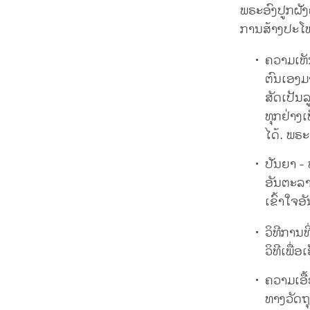
ພຣະອົງປູກຝັງຄ
ການສ້າງປະໂຫຍ
ຄວາມເຫັນ
ຕົນເອງມາ
ສັດເປັນລ
ທຸກຢ່າງເ
ໄດ້. ພຣະ
ປັນຍາ - 
ອັນຕະລ
ເຂົ້າໃຈອັ
ວິທີການທ
ວິທີເພື່ອ
ຄວາມເອື້
ທາງວັດຖ