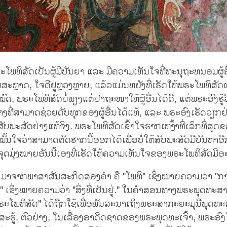
ພຣະໂພທິສັດເປັນຜູ້ມີປັນຍາ ແລະ ມີຄວາມເຫັນໃຈທີ່ທະນຸຖະຫນອມຜູ້ອ
ນສະຫຼາດ, ໃຈດີຢູ່ຫຼວງຫຼາຍ, ແລ້ວແມ່ນຫຍັງທີ່ເຮັດໃຫ້ພຣະໂພທິສ
ົດ, ພຣະໂພທິສັດບໍ່ພຽງແຕ່ປາຖະໜາໃຫ້ຜູ້ອື່ນໄດ້ດີ, ແຕ່ພຣະອົງຮູ້ວິ
າງທີ່ສາມາດຊ່ວຍດັບທຸກຂອງຜູ້ອື່ນໄດ້ແທ້, ແລະ ພຣະອົງເຮັດວຽກຢ່າ
ອສັບພະສັດຢ່າງແທ້ຈິງ. ພຣະໂພທິສັດເຂົ້າໃຈຮາກເຫງົ້າທີ່ເລິກທີ່ສຸ
ັ້ນໃຈວ່າສາມາດຕັດຮາກນີ້ອອກໄດ້ເພື່ອບໍ່ໃຫ້ສັບພະສັດມີບັນຫາອີກ
ຈຸດມຸ່ງໝາຍອັນນີ້ເອງທີ່ເຮັດໃຫ້ຄວາມເຫັນໃຈຂອງພຣະໂພທິສັດມີອ
ດ ມາຈາກພາສາສັນສະກິດສອງຄຳ ຄື "ໂພທິ" ເຊິ່ງໝາຍຄວາມວ່າ "ກາ
 ເຊິ່ງໝາຍຄວາມວ່າ "ສິ່ງທີ່ເປັນຢູ່." ໃນຄໍາສອນທາງພຣະພຸດທ
"ພຣະໂພທິສັດ" ໄດ້ຖືກໃຊ້ເພື່ອພັນລະນາເຖິງພຣະສາກະຍະມຸນີພຸດທະເຈ
ະຮູ້. ຕົວຢ່າງ, ໃນເລື່ອງອາດີດຊາດຂອງພຣະພຸດທະເຈົ້າ, ພຣະອົງ