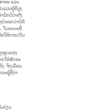
ຸດສາຫະ ແລະ
່ນຜູ້ທີ່ມຸ່ງ
ຳນຶກດີວ່າຍັງ
່ງບໍ່ອອກວ່າວິທີ
້ນ, ໃນຂະນະທີ່
ເພື່ອໃຫ້ກາຍເປັນ
ສູງສຸດຂອງ
ຊ່ວຍໃຫ້ສັບພະ
, ຈິ່ງເລື່ອນ
ນະຜູ້ຊີ້ນຳ
ັມປ່ຽມ.