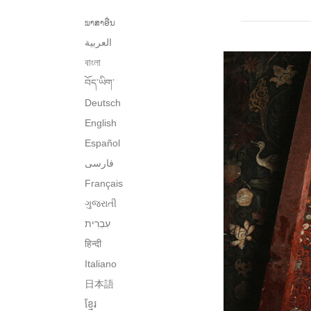
ພາສາອື່ນ
العربية
বাংলা
བོད་ཡིག་
Deutsch
English
Español
فارسی
Français
ગુજરાતી
हिन्दी
Italiano
日本語
ខ្មែរ