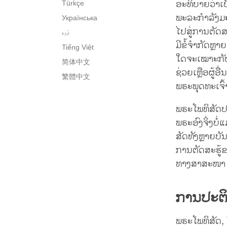
ອະທິບາຍວ່າເປ
Türkçe
ພະລະກຳລັງມະຫ
Українська
ໄປສູ່ການຕັດສ
اُردو
ມີຂໍ້ຈຳກັດຫຼາຍ
Tiếng Việt
ໃດຈະເໝາະກັບແຕ
简体中文
ຊ່ວຍເຫຼືອຜູ້ອື
繁體中文
ພຣະພຸດທະເຈົ້າ
ພຣະໂພທິສັດປ
ພຣະອົງຈິ່ງບໍ່
ສັດທັງຫຼາຍບັ
ການຕັດສະຮູ້ຂອ
ທາງສາສະໜາ ແ
ການປະຕິ
ພຣະໂພທິສັດ, 