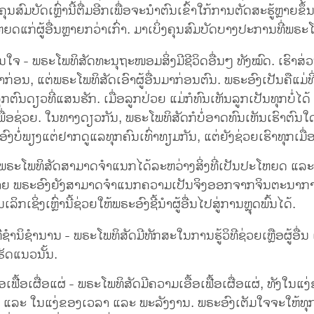
ຸນສົມບັດເຫຼົ່ານີ້ຕື່ມອີກເພື່ອຈະນໍາຕົນເຂົ້າໃກ້ການຕັດສະຮູ້ຫຼາຍຂ
ດແກ່ຜູ້ອື່ນຫຼາຍກວ່າເກົ່າ. ມາເບິ່ງຄຸນສົມບັດບາງປະການທີ່ພຣະໂ
ໃຈ - ພຣະໂພທິສັດທະນຸຖະໜອມສິ່ງມີຊີວິດອື່ນໆ ທັງໝົດ. ເຮົາສ່
ກ່ອນ, ແຕ່ພຣະໂພທິສັດເອົາຜູ້ອື່ນມາກ່ອນຕົນ. ພຣະອົງເປັນຄືແມ່ທ
ູກຕົນດຽວທີ່ແສນຮັກ. ເມື່ອລູກປ່ວຍ ແມ່ກໍທົນເຫັນລູກເປັນທຸກບໍ່ໄດ
ພື່ອຊ່ວຍ. ໃນທາງດຽວກັນ, ພຣະໂພທິສັດກໍບໍ່ອາດທົນເຫັນເຮົາຕົນໃ
ອົງບໍ່ພຽງແຕ່ຢາກດູແລທຸກຄົນເທົ່າທຽມກັນ, ແຕ່ຍັງຊ່ວຍເຮົາທຸກເມື່ອເທ
ພຣະໂພທິສັດສາມາດຈໍາແນກໄດ້ລະຫວ່າງສິ່ງທີ່ເປັນປະໂຫຍດ ແລະ ສິ
າຍ ພຣະອົງຍັງສາມາດຈໍາແນກຄວາມເປັນຈິງອອກຈາກຈິນຕະນາກາ
ນເລິກເຊິ່ງເຫຼົ່ານີ້ຊ່ວຍໃຫ້ພຣະອົງຊີ້ນຳຜູ້ອື່ນໄປສູ່ການຫຼຸດພົ້ນໄດ້.
ີ່ຊໍານິຊໍານານ - ພຣະໂພທິສັດມີທັກສະໃນການຮູ້ວິທີຊ່ວຍເຫຼືອຜູ້ອື່
ເຮັດແນວນັ້ນ.
ອເຟື້ອເຜື່ອແຜ່ - ພຣະໂພທິສັດມີຄວາມເອື້ອເຟື້ອເຜື່ອແຜ່, ທັງໃນແງ
ຸ ແລະ ໃນແງ່ຂອງເວລາ ແລະ ພະລັງງານ. ພຣະອົງເຕັມໃຈຈະໃຫ້ທຸກສິ