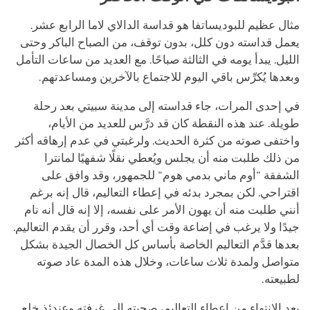
مثال عظيم للبوديساتفا هو قداسة الدالاي لاما الرابع عشر.
يعمل قداسته دون كلل، بدون توقف، من الصباح الباكر وحتى
الليل. يبدأ يومه في الثالثة صباحًا. مع العديد من ساعات التأمل
وبعدها يُكرِّس باقي اليوم للاجتماع بالآخرين ومساعدتهم.
في إحدى المرات، جاء قداسته إلى مدينة سبيتي بعد رحلة
طويلة. عند هذه النقطة كان قد درَّس للعديد من الأيام،
واختفى صوته من كثرة الحديث. ولرغبتي في عدم إرهاقه أكثر
من ذلك طلبت منه أن يجلس ويُعطي نقلًا شفهيًا لمانترا
الشفقة "أوم ماني بدمي هوم" للجمهور، وقد وافق على
اقتراحي. لكن بمجرد بدئه في إعطاء التعاليم، قال إنه برغم
أنني طلبت منه أن يهون الأمر على نفسه، إلا إنه قال أنه نام
جيدًا ولا يرغب في إضاعة وقت أي أحد، وقرر أن يقدم التعاليم.
بعدها قدَّم التعاليم الخاصة بأساس كل الخصال الجيدة بشكل
متواصل ولمدة ثلاث ساعات، وخلال هذه المدة عاد صوته
لطبيعته.
بعد الانتهاء من إعطاء التعاليم، صحبته إلى غرفته وعندئذ خلع