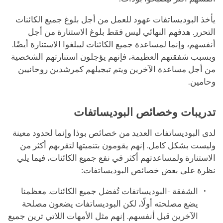
يأخذ البوديساتفات عهود للعمل من أجل بلوغ جميع الكائنات
التحرر. هدفهم النهائي ليس فقط بلوغ الاستنارة من أجل
أنفسهم، وإنما لمساعدة جميع الكائنات ليبلغوا الاستنارة أيضًا.
وبسبب شفقتهم العظيمة، فإنهم يؤجلون استنارتهم الشخصية
من أجل مساعدة الآخرين ويتم تبجيلهم كمرشدين روحانيين
وحامين.
تدريبات وخصائص البوديساتفات
لدى البوديساتفات العديد من خصائص بوذا وإنما لحدود معينة
وليست بشكل كامل. إنهم يقومون بتنميتها لتقربهم أكثر من
الاستنارة ولمساعدتهم أكثر في نفع جميع الكائنات، فيما يلي
نظرة على بعض خصائص البوديساتفات:
الشفقة -البوديساتفات تُفضل جميع الكائنات. معظمنا
يضع مصلحته أولًا، لكن البوديساتفات يضعون مصلحة
الآخرين قبل أنفسهم. إنهم مثل الأمهات اللاتي ترين جميع