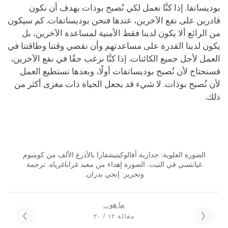
بوديساتفا. إذا كنَّا نعمل لكي نُصبح بوذات بهدف أن نكون
قادرين على نفع الآخرين، عندها فنحن بوديساتفات. كم سيكون
من الرائع ألا يكون لدينا فقط الأمنية لمساعدة الآخرين، بل
يكون لدينا القدرة على مساعدتهم وأن نقضي وقتنا وطاقتنا في
العمل لأجل جميع الكائنات. إذا كنَّا نرغب حقًا في نفع الآخرين،
فسنحتاج لأن نُصبح بوديساتفات أولًا، وبعدها نستطيع العمل
لأن نُصبح بوذات. لا شيء قد يجعل الحياة ذات مغزى أكثر من
ذلك.
الصورة العلوية: جدارية أفالوكيتيشفارا بالأذرع الألف من كومبوم
غيانتسي في التبت. الصورة إهداء من معبد غراباغرياه. ترجمة
وتحرير: إنجي بدران.
ما هو...
مقالة ١٢ / ٢٠