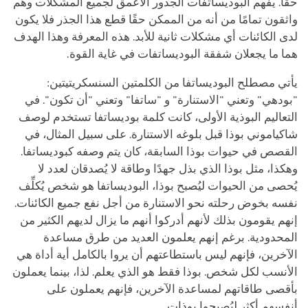
حقًا. يفهم البوديساتفات الجذور الأعمق لجميع المشكلات وهم
واثقون تمامًا من أنه من الممكن حقًا قطع هذا الجذر فلا يكون
لدى الكائنات أي مشكلات ثانية للأبد. هذه المعرفة وهذا الهدف
هما ما يجعلان شفقة البوديساتفات في غاية القوة.
يأتي مصطلح البوديساتفا من الكلمتين السنسكريتيتين:
"بودهي" وتعني "الاستنارة" و "ساتفا" وتعني "أن تكون". في
التعاليم البوذية الأولى، كانت كلمة بوديساتفا تستخدم لوصف
شاكياموني بوذا قبل بلوغه الاستنارة. على سبيل المثال، في
القصص في حيوات بوذا السابقة، كان يتم وصفه كبوديساتفا.
وهكذا، مثل بوذا الذي بذل جهدًا وطاقة لا يُصدقان لعدد لا
يُحصى من الحيوات ليُصبح بوذا، البوديساتفا هو شخص يُكلِّف
نفسه بخوض رحلته نحو الاستنارة من أجل نفع جميع الكائنات.
إنهم يقومون بذلك لأنهم أدركوا أنهم ما يزال لديهم الكثير من
المحدودية. برغم إنهم يعلمون العديد من طرق مساعدة
الآخرين، فإنهم ليس باستطاعتهم أن يروا بالكامل أية أداة هي
الأنسب لكل شخص. بوذا فقط هو الذي يعلم. لذا، بينما يعملون
بأقصى طاقاتهم لمساعدة الآخرين، فإنهم يعملون على
أنفسهم أكثر ليُصبحوا بوذات.