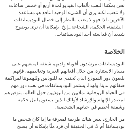
نحن يمكننا اللعب بألعاب الفيديو لمدة أربع أو خمس ساعات
ولا نتعب، لكنه يرى أن الشيء الوحيد النافع هو مساعدة
الآخرين، لذا فهو لا يتعب. بالنظر إلى خصال البوديساتفات
-الشفقة، الحكمة، الشجاعة...إلخ- بإمكاننا أن نرى بوضوح
شديد أن قداسته أحد البوديساتفات.
الخلاصة
البوديساتفات مرشدون أقوياء ولديهم شفقة لمتبعيهم على
مسار الاستنارة. من خلال أفعالهم الغيرية وتعاليمهم، فإنهم
يلعبون دور النموذج الذي يُحتذى به للبوذيين ويُلهموننا لمراكمة
صفاتهم لدينا. ولهذا، يستمر البوديساتفات في لعب دور مهم
في الحياة الروحانية لملايين من البوذيين حول العالم، بتوفيرهم
لمصدر الإلهام والإرشاد لأولئك الذين يسعون لنيل حكمة
وشفقة أعظم في حياتهم الشخصية.
من الخارج، ليس هناك طريقة لمعرفة ما إذا كان شخص ما
بوديساتفا أم لا، في الحقيقة أي فرد منَّا بإمكانه أن يصبح