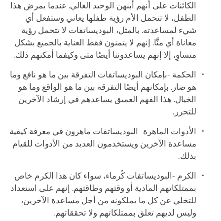
الكائنات على أنهم أبنهن الوحيد الغالي. عندما يمرض هذا
الطفل، لا تتحمل الأم رؤية طفلها يعاني وستفعل أي
شيء لمساعدته. بالمثل، البوديساتفات لا تتحمل رؤية
معاناة أي منَّا. إنهم لا يتمنون فقط العناية بالجميع بشكل
متساوِ، إلا إنهم يساعدوننا أيضًا متى وكيفما أمكنهم ذلك.
الحكمة -بإمكان البوديساتفات التفرقة بين ما هو نافع وما
هو ضار. بإمكانهم أيضًا التفرقة بين ما هو الواقع وما هو
الخيال. هذا الفهم العميق يساعدهم في إرشاد الآخرين
للتحرر.
الأدوات الماهرة -البوديساتفات ماهرون في معرفة كيفية
مساعدة الآخرين ويستخدمون العديد من الأدوات للقيام
بذلك.
الكرم -البوديساتفات كُرماء، سواء كان هذا الكرم خاص
بممتلكاتهم المادية أو وقتهم وطاقتهم. إنهم على استعداد
للتخلي عن كل ما يملكونه من أجل مساعدة الآخرين،
وليس لديهم تعلق بممتلكاتهم ولا تحققاتهم.