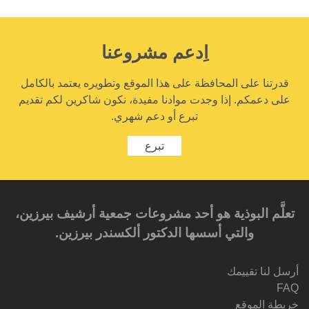
اِدعم مشروعنا
قدرتنا على المحافظة على هذا الموقع وتطويره يعتمد بالكامل
على دعمكم. إذا وجدت موادنا مفيدة، نكون شاكرين لكم تقديم
تبرع أو دعم شهري.
تبرع
تعلَّم البوذية هو أحد مشروعات جمعية أرشيف بيرزين،
والتي أسسها الدكتور ألكسندر بيرزين.‎‎
أرسل لنا تقييمك
FAQ
خريطة الموقع