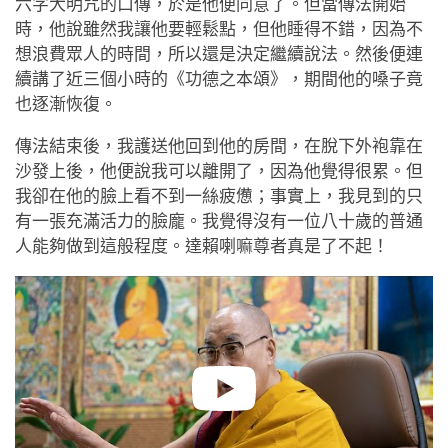
六字大明咒的口傳，於是他便同意了。但當傳法開始
時，他說雖然我讓他要輕鬆點，但他睡得不錯，因為不
想浪費眾人的時間，所以還是決定繼續說法。然後便連
續講了近三個小時的《功德之本頌》，期間他的嗓子竟
也逐漸恢復。
傳法結束後，我護送他回到他的房間，在脫下外袍靠在
沙發上後，他便說我可以離開了，因為他覺得很累。但
我卻在他的臉上看不到一絲疲憊；事實上，我見到的只
有一張充滿活力的臉龐。我覺得沒有一位八十歲的普通
人能夠做到這般程度。達賴喇嘛尊者真是了不起！