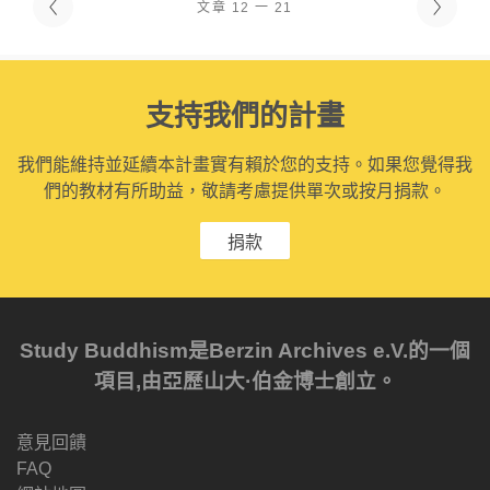
文章 12 一 21
支持我們的計畫
我們能維持並延續本計畫實有賴於您的支持。如果您覺得我
們的教材有所助益，敬請考慮提供單次或按月捐款。
捐款
Study Buddhism是Berzin Archives e.V.的一個
項目,由亞歷山大·伯金博士創立。
意見回饋
FAQ