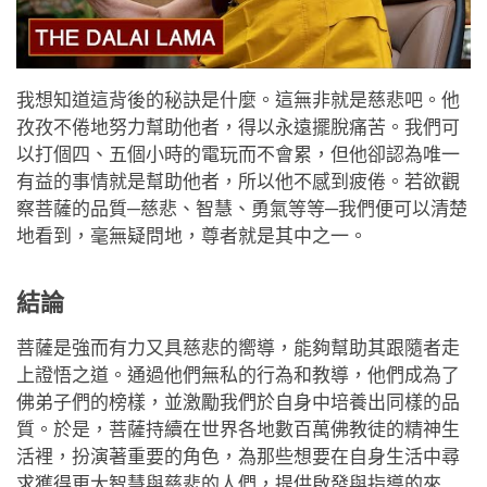
我想知道這背後的秘訣是什麼。這無非就是慈悲吧。他
孜孜不倦地努力幫助他者，得以永遠擺脫痛苦。我們可
以打個四、五個小時的電玩而不會累，但他卻認為唯一
有益的事情就是幫助他者，所以他不感到疲倦。若欲觀
察菩薩的品質─慈悲、智慧、勇氣等等─我們便可以清楚
地看到，毫無疑問地，尊者就是其中之一。
結論
菩薩是強而有力又具慈悲的嚮導，能夠幫助其跟隨者走
上證悟之道。通過他們無私的行為和教導，他們成為了
佛弟子們的榜樣，並激勵我們於自身中培養出同樣的品
質。於是，菩薩持續在世界各地數百萬佛教徒的精神生
活裡，扮演著重要的角色，為那些想要在自身生活中尋
求獲得更大智慧與慈悲的人們，提供啟發與指導的來