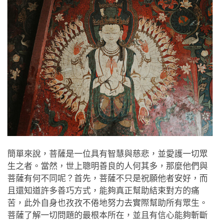
簡單來說，菩薩是一位具有智慧與慈悲，並愛護一切眾
生之者。當然，世上聰明善良的人何其多，那麼他們與
菩薩有何不同呢？首先，菩薩不只是祝願他者安好，而
且還知道許多善巧方式，能夠真正幫助結束對方的痛
苦，此外自身也孜孜不倦地努力去實際幫助所有眾生。
菩薩了解一切問題的最根本所在，並且有信心能夠斬斷