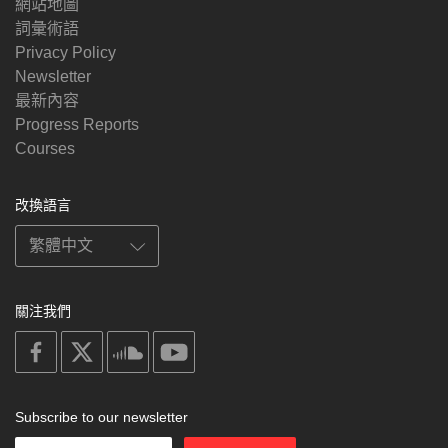
網站地圖
詞彙術語
Privacy Policy
Newsletter
最新內容
Progress Reports
Courses
改換語言
關注我們
on
on
on
on
facebook
X
soundcloud
youtube
Subscribe to our newsletter
Enter