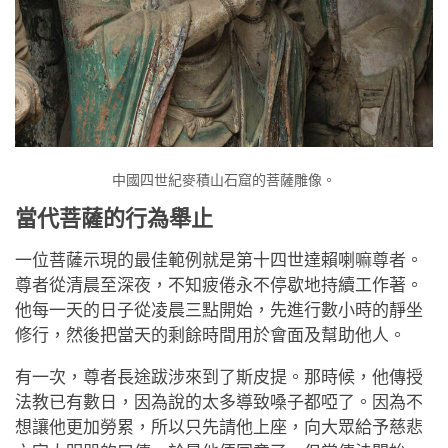
中國四世紀麥積山石窟的菩薩雕像。
當代菩薩的行為舉止
一位菩薩示現的最佳範例就是第十四世達賴喇嘛尊者。
尊者從清晨至深夜，不知疲倦永不停歇地持續工作著。
他每一天的日子從凌晨三點開始，先進行數小時的靜坐
修行，然後把當天的剩餘時間用於會面及幫助他人。
有一次，尊者長途跋涉來到了斯皮提。那時候，他傳授
法教已有數日，因為說的太多導致嗓子都啞了。因為不
想讓他更加勞累，所以只先請他上座，向大眾給予慈悲