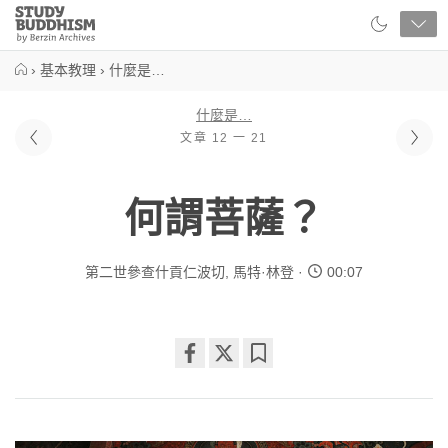
Close
Study
Buddhism
Home
›
基本教理
›
什麼是…
什麼是…
文章 12 一 21
何謂菩薩？
第二世參查什貢仁波切
,
馬特·林登
00:07
Share
Bookmark
on
facebook