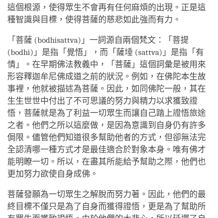
這個根源，使得眾生不會再有任何麻煩的出現。正是這
種智識與目標，使得菩薩的慈悲如此強而有力。
「菩薩 (bodhisattva)」一詞源自兩個梵文：「菩提
(bodhi)」是指「覺悟」，而「薩埵 (sattva)」是指「有
情」。在早期佛法教義中，「菩薩」這個詞彙是被用來
形容釋迦牟尼佛成道之前的狀況。例如，在佛陀本生故
事裡，他就被描述為菩薩。因此，如同佛陀一般，其在
生生世世中付出了不可思議的努力與精力以求獲致證
悟，菩薩就是為了利益一切眾生而讓自己踏上證悟旅途
之者。他們之所以這麼做，是因為意識到自身仍有許多
侷限。儘管他們知道很多幫助他者的方式，但卻無法完
全認清哪一種方式才是最佳適合於對象本身。唯有佛才
能明瞭一切。所以，在盡其所能給予幫助之際，他們也
更加努力欲使自身成佛。
菩薩發願為一切眾生之解脫而努力著。因此，他們的最
終目標不僅只是為了自身而獲得證悟，更是為了幫助所