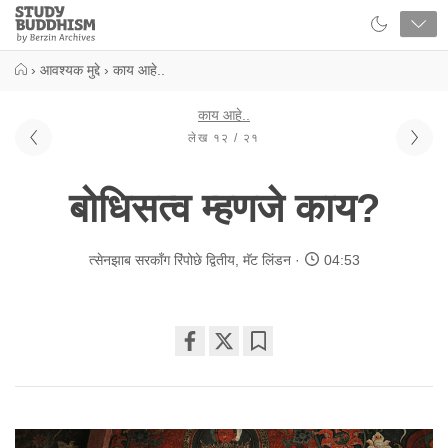
Close
Study
Buddhism
Home
›
आवश्यक मुद्दे
›
काय आहे..
काय आहे..
लेख १२ / २१
बोधिसत्व म्हणजे काय?
त्सेनझाब सरकॉंग रिंपोछे द्वितीय
,
मॅट लिंडन
04:53
Share
Bookmark
on
facebook