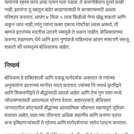
यामागचे रहस्य काय असा प्रश्न मला पडला. ते करुणेशिवाय दुसरे काही
नाही. इतरांना दुःखातून बाहेर काढण्यासाठी ते कायमस्वरूपी अथक
परिश्रम करतात. आपण ४ किंवा ५ तास व्हिडीओ गेम्स खेळू शकतो आणि
थकून जात नाही, परंतु त्यांना फक्त एकाच गोष्टीचा ध्यास असतो, ती
म्हणजे इतरांच्या मदतीस उतरणे ज्यामुळे ते थकत नाहीत. बोधिसत्वाच्या
करुणा, शहाणपण, धैर्य आणि इतर गुणांकडे पाहिल्यास आपण स्पष्टपणे समजू
शकतो की परमपूज्य बोधिसत्वच आहेत.
निष्कर्ष
बोधिसत्व हे शक्तिशाली आणि दयाळू मार्गदर्शक असतात जे त्यांच्या
अनुयायांना ज्ञानाच्या मार्गावर मदत करतात. त्यांच्या निःस्वार्थ कृतींद्वारे
आणि शिकवणींद्वारे ते बौद्धांसाठी आदर्श आहेत आणि तेच गुण स्वतःमध्ये
जोपासण्यासाठी आपल्याला प्रेरणा देतात. अशाप्रकारे, बोधिसत्व
जगभरातील कोट्यवधी बौद्धांच्या आध्यात्मिक जीवनात महत्त्वपूर्ण भूमिका
बजावत आहेत, स्वत:च्या जीवनात अधिक शहाणीव आणि करुणा प्राप्त
करू इच्छिणाऱ्यांसाठी ते प्रेरणा आणि मार्गदर्शनाचा स्रोत प्रदान करतात.