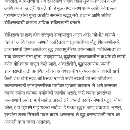
करतात. बोधिसत्वांना सर्व समस्यांचे सर्वात खोल मूळ समजलेले असते
आणि त्यांना खात्री असते की हे मूळ नष्ट करणे शक्य आहे जेणेकरून
प्राणीमात्रांना पुन्हा कधीही समस्या उद्भवू नये. हे ज्ञान आणि उद्दिष्ट
बोधिसत्वाची करुणा अधिक शक्तिशाली बनवते.
बोधिसत्व हा शब्द दोन संस्कृत शब्दांपासून आला आहे: “बोधी,” म्हणजे
“ज्ञान” आणि “सत्त्व” म्हणजे “अस्तित्व.” सुरुवातीच्या बौद्ध शिकवणींमध्ये,
ज्ञानप्राप्ती होण्याआधीच्या बुद्ध शाक्यमुनींच्या वर्णनासाठी "बोधिसत्व" हा
शब्द वापरला गेला होता. उदाहरणार्थ, बुद्धांच्या भूतकाळातील कथांमध्ये त्यांचे
वर्णन बोधिसत्व म्हणून केले जाते. अशारीतीने, बुद्धांप्रमाणेच, ज्यांनी
ज्ञानप्राप्तीसाठी अगणित जीवन अविश्वसनीय प्रयत्न आणि शक्ती खर्च
केली तेच बोधिसत्व. बोधिसत्व म्हणजे अशी व्यक्ती जी सर्व जीवांच्या
कल्याणासाठी ज्ञानप्राप्तीच्या मार्गावर प्रवास करतात. ते असे करतात
कारण त्यांना त्यांच्या मर्यादांची जाणीव असते. जरी त्यांना इतरांच्या
कल्याणाचे अनेक मार्ग माहीत असले तरी, व्यक्तीपरत्वे कोणती पद्धत योग्य
ठरेल, हे ते पूर्णपणे पाहू शकत नाहीत. हे फक्त बुद्धच जाणू शकतात. म्हणून,
इतरांना शक्य तितकी मदत करत असताना, ते बुद्ध बनण्यासाठी स्वतःवर
आणखी काम करत असतात.