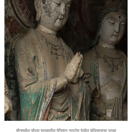
चीनमधील चौथ्या शतकातील मेजिशन ग्राटोस येथील बोधिसत्वाचा पुतळा