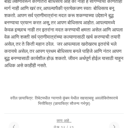
बाह्य लक्षणांवरून कोणीतरी बोधिसत्व आहे की नाही हे सांगण्याचा कोणताही
मार्ग नाही आणि खरं तर, आपल्यापैकी प्रत्येकजण स्वतः बोधिसत्व बनू
शकतो. आपण सर्व प्राणीमात्रांना मदत करू शकण्याच्या उद्देशाने बुद्ध
बनण्याचा प्रयत्न करत असू, तर आपण बोधिसत्व आहोत. आपल्यामध्ये
केवळ इच्छाच नाही तर इतरांना मदत करण्याची क्षमता असेल आणि आपला
वेळ आणि शक्ती सर्व प्राणीमात्रांच्या कल्याणासाठी खर्च करण्याची तयारी
असेल, तर ते किती महान ठरेल. जर आपल्याला खरोखरच इतरांचे भले
करायचे असेल, तर आपण प्रथम बोधिसत्व बनले पाहिजे आणि नंतर आपण
बुद्ध बनण्यासाठी कार्यशील होऊ शकतो. जीवन अर्थपूर्ण होईल यासाठी याहून
अधिक असे काहीही नसते.
वरील छायाचित्र: तिबेटमधील ग्यान्तसे कुंबम येथील सहस्रबाहू अवलोकितेश्वराचे
भित्तीचित्र (छायाचित्र सौजन्य गर्भगृह)
काय आहे..
लेख १२ / २१