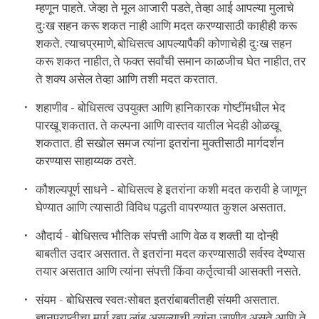
म्हणून पाहते. जेव्हा ते मूल आजारी पडते, तेव्हा आई आपल्या मुलाचे
दुःख सहन करू शकत नाही आणि मदत करण्यासाठी काहीही करू
शकते. त्याचप्रमाणे, बोधिसत्व आपल्यापैकी कोणाचेही दुःख सहन
करू शकत नाहीत, ते फक्त सर्वांची समान काळजीच घेत नाहीत, तर
ते शक्य असेल तेव्हा आणि तशी मदत करतात.
शहाणीव - बोधिसत्व उपयुक्त आणि हानिकारक गोष्टींमधील भेद
पारखू शकतात. ते कल्पना आणि वास्तव यातील भेदही ओळखू
शकतात. ही सखोल समज त्यांना इतरांना मुक्तीसाठी मार्गदर्शन
करण्यास साहाय्यक ठरते.
कौशल्यपूर्ण साधने - बोधिसत्व हे इतरांना कशी मदत करावी हे जाणून
घेण्यात आणि त्यासाठी विविध पद्धती वापरण्यात कुशल असतात.
औदार्य - बोधिसत्व भौतिक संपत्ती आणि वेळ व शक्ती या दोन्ही
बाबतीत उदार असतात. ते इतरांना मदत करण्यासाठी सर्वस्व देण्यास
तयार असतात आणि त्यांना संपत्ती किंवा कर्तृत्वाची आसक्ती नसते.
संयम - बोधिसत्व स्वतःसोबत इतरांबाबतीतही संयमी असतात.
ज्ञानप्राप्तीचा मार्ग खूप लांब असल्याची त्यांना जाणीव असते आणि ते