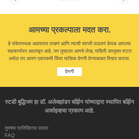
आमच्या प्रकल्पाला मदत करा.
हे संकेतस्थळ अद्ययावत राखणं आणि त्याची व्याप्ती वाढवणं केवळ आपल्या
सहकार्यावर अवलंबून आहे. जर तुम्हाला आमचे लेख, माहिती उपयुक्त वाटत
असेल तर आपण एकरकमी किंवा मासिक देणगी देण्याबाबत विचार करावा.
देणगी
स्टडी बुद्धिजम हा डॉ. अलेक्झांडर बर्झिन यांच्याद्वारा स्थापित बर्झिन
अर्काइव्हचा प्रकल्प आहे.
तुमच्या प्रतिक्रिया पाठवा
FAQ