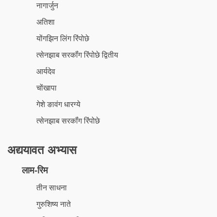
नागार्जुन
अतिशा
योंगझिन लिंग रिंपोछे
त्सेनझाब सरकॉंग रिंपोछे द्वितीय
आर्यदेव
चोंखापा
गेशे ङावंग धारग्ये
त्सेनझाब सरकॉंग रिंपोछे
अद्ययावत अभ्यास
लाम-रिम
तीन साधना
गुरुशिष्य नाते