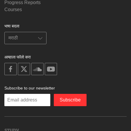
Progress Reports
Courses
भाषा बदला
आम्हाला फॉलो करा
on
on
on
on
facebook
X
soundcloud
youtube
Subscribe to our newsletter
Enter
Subscribe
your
email
Study