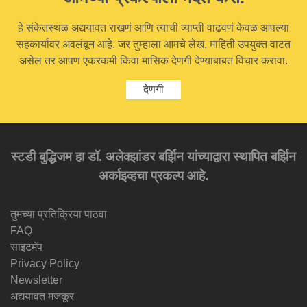
हे संकेतस्थळ अद्ययावत राखणं आणि त्याची व्याप्ती वाढवणं केवळ आपल्या
सहकार्यावर अवलंबून आहे. जर तुम्हाला आमचे लेख, माहिती उपयुक्त वाटत
असेल तर आपण एकरकमी किंवा मासिक देणगी देण्याबाबत विचार करावा.
देणगी
स्टडी बुद्धिजम हा डॉ. अलेक्झांडर बर्झिन यांच्याद्वारा स्थापित बर्झिन
अर्काइव्हचा प्रकल्प आहे.
तुमच्या प्रतिक्रिया पाठवा
FAQ
साइटमॅप
Privacy Policy
Newsletter
अद्ययावत मजकूर