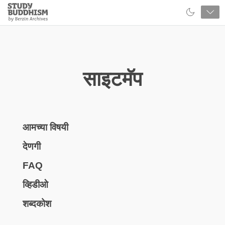
Close
Study
Buddhism
Home
साइटमॅप
आमच्या विषयी
देणगी
FAQ
व्हिडीओ
शब्दकोश