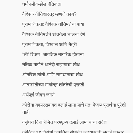
धर्मापलीकडील नैतिकता
वैश्विक नीतिशास्त्र म्हणजे काय?
प्रामाणिकता: वैश्विक नीतिमत्तेचा पाया
वैश्विक नीतिमत्तेने शांततेला चालना देणं
प्रामाणिकता, विश्वास आणि मैत्री
‘सी’ शिक्षण: जागतिक नागरिक होताना
नैतिक मार्गाने आनंदी राहण्याचा शोध
आंतरिक शांती आणि समाधानाचा शोध
आत्मशांतीच्या मार्गातून शांततेची प्राप्ती
अर्थपूर्ण जीवन जगणे
कोरोना व्हायरसबाबत दलाई लामा यांचे मतः केवळ प्रार्थना पुरेशी
नाही
वसुंधरा दिनानिमित्त परमपूज्य दलाई लामा यांचा संदेश
कोव्हिड १९ विरोधी जागतिक संघटित लढ्यासाठी जगाने एकत्र