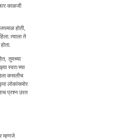
त फार काळजी
ी जपमाळ होती,
ला. त्याला ते
 होता.
ेत, तुमच्या
झ्या स्वतःच्या
ा मला कसलीच
ड्या लोकांसमोर
ाच प्रश्न उरत
 म्हणजे