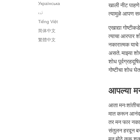
Українська
खाली नीट पाहणे
اُردو
त्यामुळे आपण सर
Tiếng Việt
एखाद्या गोष्टीक
简体中文
त्याचा आरपार श
繁體中文
नकारात्मक याचे 
असते. माझ्या शो
शोध पूर्वग्रहदू
गोष्टीचा शोध घे
आपल्या मना
आता मनःशांतीचा 
मात करून आनंद
तर मन फार नका
संतुलन हरवून बस
मन मोठे करू शकतो