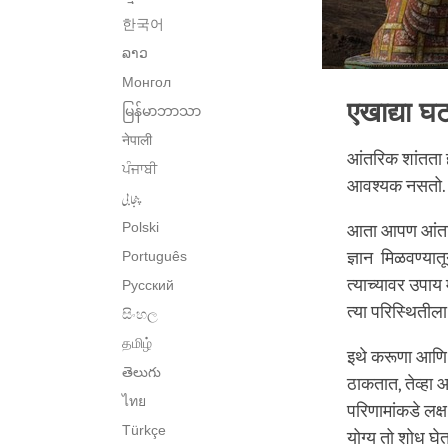
한국어
ລາວ
Монгол
एखाद्या घट
မြန်မာဘာသာ
नेपाली
आंतरिक शांतता 
ਪੰਜਾਬੀ
आवश्यक नसतो. जर
پنجابی
Polski
आता आपण आंतरिक
Português
ज्ञान मिळवण्यात
त्याच्यावर उपाय म
Русский
त्या परिस्थितील
සිංහල
தமிழ்
इथे करूणा आणि व
తెలుగు
ठाकतात, तेव्हा
ไทย
परिणामांकडे लक्
Türkçe
योग्य तो शोध घे