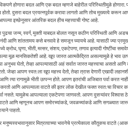
विकपणे होणारा बदल आणि एक बदल म्हणजे बाहेरील परिस्थितीमुळे होणारा. प
ोतो. दुसरा बदल प्रयत्नपूर्वक करावा लागतो आणि तोच मुख्यत्वे करून आ
ल्या इच्छेनुसार आंतरिक बदल हीच महत्त्वाची गोष्ट आहे.
ुढचा जन्म, स्वर्ग, मुक्ती याबद्दल बोलत नसून कठीण परिस्थिती आणि अडच
ी आणि शांततामय कसे बनवावे हे समजून घ्यायचे आहे. यासाठी ज्या प्रमुख
ामध्ये क्रोध, घृणा, भीती, मत्सर, संशय, एकटेपणा, तणाव इत्यादी गोष्टींचा समाव
पल्या मूळ मानसिकतेशी आहे. खूप जास्त आत्मकेंद्रित असल्यामुळे हे भाव उत्पन
्या अनुभव घेतो, तेव्हा आपल्यासाठी अहं सर्वात जास्त महत्त्वाचा असतो आणि
तो. जेव्हा आपण स्वत:ला खूप महत्त्व देतो, तेव्हा त्रास देणारी एखादी लहानशी 
े आणि त्या रागामुळे भीती उत्पन्न होते. आपण इतरांची अजिबात पर्वा करत न
करतो आणि आपल्याला वाटते की इतर लोक देखील फक्त स्वत:चा विचार करत
वा नसते. यामुळेच आपल्याला एकटेपणा जाणवतो. आपण दुसऱ्यांवर विश्वास ठ
ाटते आणि म्हणूनच आपण समोरच्यांकडे, जवळच्यांकडे आणि सगळ्यात जास्त
शयाने पाहतो.
 मनुष्यस्वभावानुसार मित्रत्वाच्या भावनेचे प्रत्येकाला कौतुकच वाटते (आ