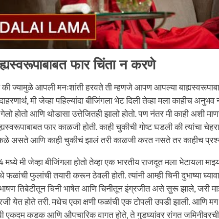
ह्यस्वरूपाबाबत फार चिंता न करणे
की ज्यामुळे आपली मनःशांती हरवते ती म्हणजे आपण आपल्या बाह्यस्वरूपा
रणार्थ, मी जेव्हा पहिल्यांदा बीजिंगला भेट दिली तेव्हा मला काहीच अनुभव न
गेलो होतो आणि थोडासा उत्तेजितही झालो होतो. पण नंतर मी काही अशी माण
ा बाह्यस्वरूपाबाबत फार काळजी होती. काही चुकीची गोष्ट घडली की त्यांचा चेह
कळे असते आणि काही चुकीचं झालं तरी काळजी करत नसते तर काहीच प्रश
4 मध्ये मी जेव्हा बीजिंगला होतो तेव्हा एक भारतीय राजदूत मला भेटायला मा
े फळांची फुलांची तयारी करून ठेवली होती. त्यांनी आम्ही चिनी दुभाष्या घ्य
संभाषण तिबेटीतून चिनी भाषेत आणि चिनीतून इंग्रजीत असे सुरू झाले, जरी मा
ग्रजी येत होते तरी. मधेच एका क्षणी फळांची एक टोपली उपडी झाली. आणि मग 
 एकदम कडक आणि औपचारिक वागत होते, ते गुडघ्यांवर रांगत जमिनीवरची