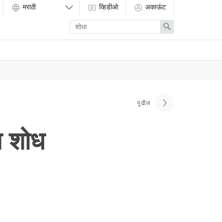
व्हिडीओ
अकाऊंट
Enter
Search
search
term
पुढील
ा शोध