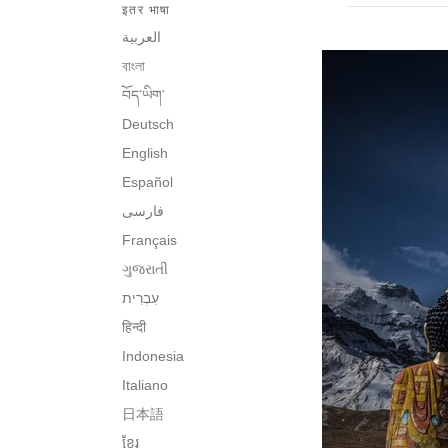
इतर भाषा
العربية
বাংলা
བོད་ཡིག་
Deutsch
English
Español
فارسی
Français
ગુજરાતી
हिन्दी
Indonesia
Italiano
日本語
ខ្មែរ