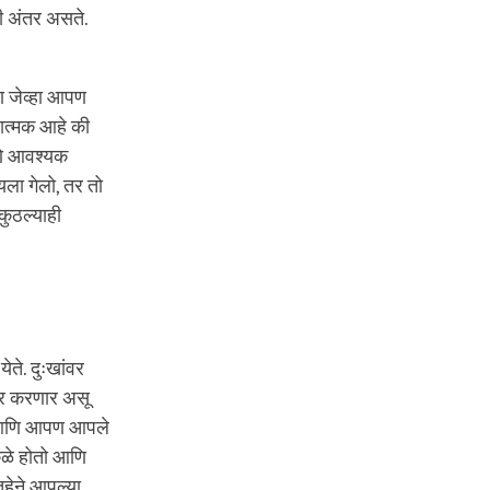
ी अंतर असते.
ण जेव्हा आपण
ात्मक आहे की
रणे आवश्यक
यला गेलो, तर तो
कुठल्याही
ते. दुःखांवर
ार करणार असू
े आणि आपण आपले
कळे होतो आणि
‍हेने आपल्या