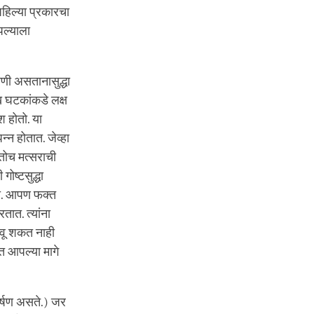
हिल्या प्रकारचा
पल्याला
णी असतानासुद्धा
 घटकांकडे लक्ष
ेश होतो. या
्न होतात. जेव्हा
 तोच मत्सराची
गोष्टसुद्धा
ाही. आपण फक्त
ात. त्यांना
ेवू शकत नाही
 आपल्या मागे
कर्षण असते.) जर