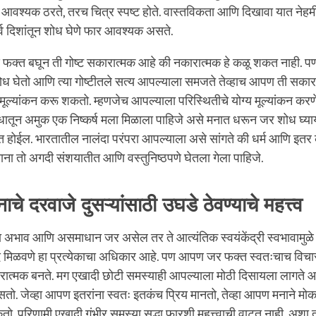
 आवश्यक ठरते, तरच चित्र स्पष्ट होते. वास्तविकता आणि दिखावा यात नेहम
्व दिशांतून शोध घेणे फार आवश्यक असते.
डे फक्त बघून ती गोष्ट सकारात्मक आहे की नकारात्मक हे कळू शकत नाही. प
ोध घेतो आणि त्या गोष्टीतले सत्य आपल्याला समजते तेव्हाच आपण ती सकार
मूल्यांकन करू शकतो. म्हणजेच आपल्याला परिस्थितीचे योग्य मूल्यांकन क
धातून अमुक एक निष्कर्ष मला मिळाला पाहिजे असे मनात धरून जर शोध घ्या
षित होईल. भारतातील नालंदा परंपरा आपल्याला असे सांगते की धर्म आणि इतर 
ताना तो अगदी संशयातीत आणि वस्तुनिष्ठपणे घेतला गेला पाहिजे.
चे दरवाजे दुसऱ्यांसाठी उघडे ठेवण्याचे महत्त्व
अभाव आणि असमाधान जर असेल तर ते आत्यंतिक स्वयंकेंद्री स्वभावामुळे ये
 मिळवणे हा प्रत्येकाचा अधिकार आहे. पण आपण जर फक्त स्वतःचाच विच
रात्मक बनते. मग एखादी छोटी समस्याही आपल्याला मोठी दिसायला लागत
तो. जेव्हा आपण इतरांना स्वतः इतकंच प्रिय मानतो, तेव्हा आपण मनाने मो
. परिणामी एखादी गंभीर समस्या सुद्धा फारशी महत्त्वाची वाटत नाही. अशा तर्