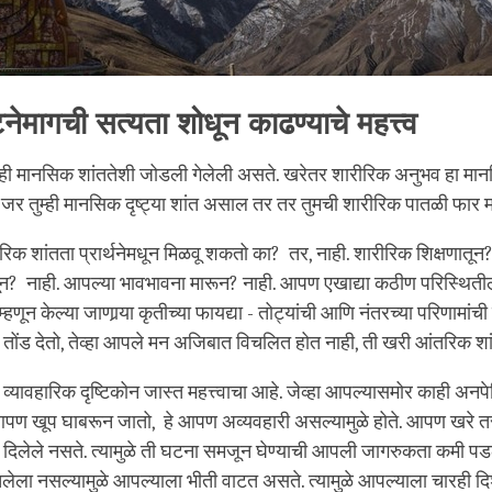
नेमागची सत्यता शोधून काढण्याचे महत्त्व
ही मानसिक शांततेशी जोडली गेलेली असते. खरेतर शारीरिक अनुभव हा मान
 तुम्ही मानसिक दृष्ट्या शांत असाल तर तर तुमची शारीरिक पातळी फार महत
 शांतता प्रार्थनेमधून मिळवू शकतो का? तर, नाही. शारीरिक शिक्षणातून?
ून? नाही. आपल्या भावभावना मारून? नाही. आपण एखाद्या कठीण परिस्थितीला
्हणून केल्या जाणार्‍या कृतीच्या फायद्या - तोट्यांची आणि नंतरच्या परिणामांची 
ा तोंड देतो, तेव्हा आपले मन अजिबात विचलित होत नाही, ती खरी आंतरिक शा
्यावहारिक दृष्टिकोन जास्त महत्त्वाचा आहे. जेव्हा आपल्यासमोर काही अनपे
 आपण खूप घाबरून जातो, हे आपण अव्यवहारी असल्यामुळे होते. आपण खरे त
ष दिलेले नसते. त्यामुळे ती घटना समजून घेण्याची आपली जागरुकता कमी प
तलेला नसल्यामुळे आपल्याला भीती वाटत असते. त्यामुळे आपल्याला चारही दि