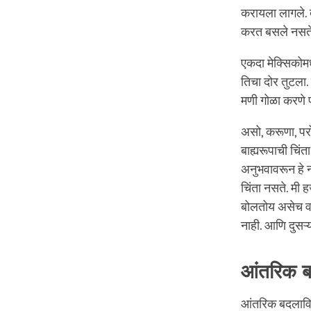
करायला लागले. 
करत बसले नसते
एकदा मेक्सिकोमध
तिचा दोर तुटला.
मणी गोळा करणे फ
असो, करूणा, परो
बाह्यरूपाची चिंत
अनुभवावरून हे 
चिंता नसते. मी
बोलतोय असेच वा
नाही. आणि दुसऱ्य
आंतरिक 
आंतरिक बदलाविष