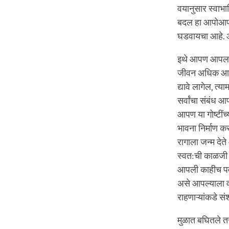
वयानुसार स्वाभा
बदल हा आपोआप ह
घडवायचा आहे. आप
इथे आपण आपला प
जीवन अधिक आनंद
द्यावे लागेल, त्य
सर्वांचा संबंध आ
आपण या गोष्टींच
भावना निर्माण कर
रागाला जन्म देत
स्वत:ची काळजी 
आपली काहीच पर्
असे आपल्याला व
राहणाऱ्यांकडे सं
मुळात बघितले तर