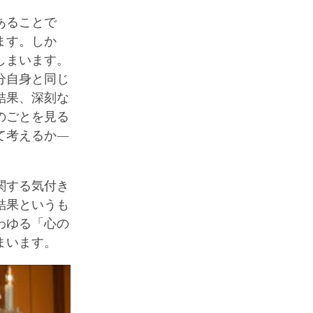
あることで
ます。しか
しまいます。
分自身と同じ
結果、深刻な
のごとを見る
て考えるか―
関する気付き
結果というも
わゆる「心の
まいます。