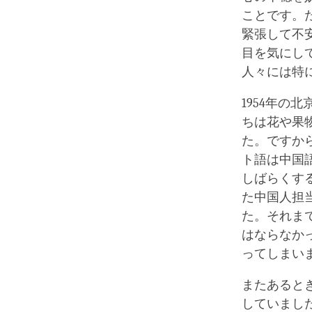
ことです。
緊張して不
目を気にし
人々には特
1954年
ちは花や果
た。ですか
ト語は中国
しばらくす
た中国人担
た。それま
はならなか
ってしまい
またあると
していまし