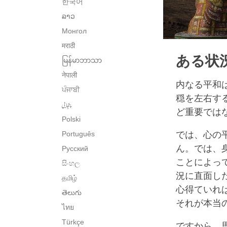
한국어
ລາວ
Монгол
मराठी
ある状
မြန်မာဘာသာ
नेपाली
内なる平和
ਪੰਜਾਬੀ
穏を左右す
پنجابی
ど重要では
Polski
Português
では、心の
ん。では、
Русский
ことによっ
සිංහල
況に直面し
தமிழ்
心得ていれ
తెలుగు
それが本当
ไทย
Türkçe
ですから、