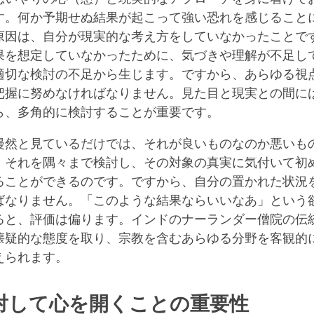
す。何か予期せぬ結果が起こって強い恐れを感じること
原因は、自分が現実的な考え方をしていなかったことで
果を想定していなかったために、気づきや理解が不足し
適切な検討の不足から生じます。ですから、あらゆる視
把握に努めなければなりません。見た目と現実との間に
ら、多角的に検討することが重要です。
漫然と見ているだけでは、それが良いものなのか悪いも
。それを隅々まで検討し、その対象の真実に気付いて初
ることができるのです。ですから、自分の置かれた状況
ばなりません。「このような結果ならいいなあ」という
ると、評価は偏ります。インドのナーランダー僧院の伝
懐疑的な態度を取り、宗教を含むあらゆる分野を客観的
えられます。
対して心を開くことの重要性