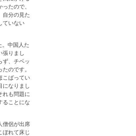
かったので、
、自分の見た
していない
た。中国人た
い張りまし
らず、チベッ
ったのです。
ほこばってい
目になりまし
それも問題に
することにな
人僧侶が出席
こぼれて床じ