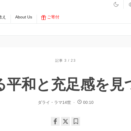
教え
About Us
ご寄付
記事 3 / 23
る平和と充足感を見
ダライ・ラマ14世
00:10
Share
Bookmark