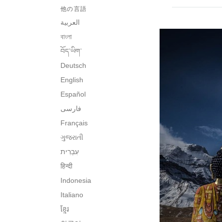
他の言語
العربية
বাংলা
བོད་ཡིག་
Deutsch
English
Español
فارسی
Français
ગુજરાતી
हिन्दी
Indonesia
Italiano
ខ្មែរ