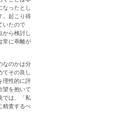
になったとし
す。起こり得
ていたので
点から検討し
は常に乖離が
のなのかは分
めてその良し
を理性的に評
欲望を抱いて
統では、「私
に精査するべ