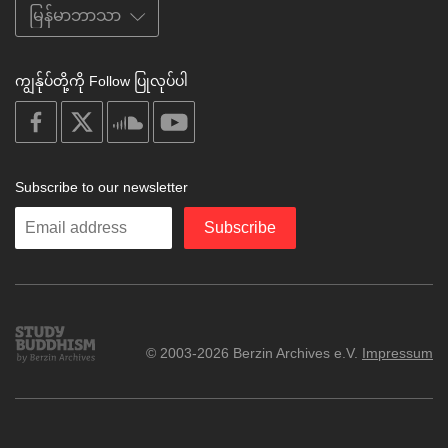
ကျွန်ုပ်တို့ကို Follow ပြုလုပ်ပါ
on
on
on
on
facebook
X
soundcloud
youtube
Subscribe to our newsletter
Enter
Subscribe
your
email
Study
© 2003-2026 Berzin Archives e.V.
Impressum
Buddhism
Home