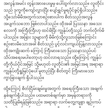
အလွန်အမင်း တွန်းအားပေးမှုမှ ပေါ်ထွက်လာသည်။ လူတိုင်း
သည် ဒုက္ခကိုကျော်လွှားပြီး ပျော်ရွှင်မှုရပိုင်ခွင့်ရှိပါသည်။
သို့သော်မိမိအတွက်သာစဉ်းစားပါက စိတ်သည်အလွန်
အပျက်သဘော ဖြစ်လာပါသည်။ ထိုအခါ ပြဿနာ အသေး
လေးကို အကြီးကြီးဟု ထင်မိပြီး ကျွန်ုပ်တို့သည် ဘက်လိုက်မိ
ပါသည်။ အခြား သူများကို မိမိကဲ့သို့လူသားဖြစ်ကြောင်း
စဉ်းစားမိသောအခါ စိတ်သည် ပွင့်လင်းကျယ်ပြန့်လာသည်။
ထိုအကျိုးဆက် ကြောင့် ကြီးမားသော ပြဿနာသည်ပင်
သိပ်အရေးမပါတော့ဟု ထင်လာရသည်။ ထို့ကြောင့် ကျွန်ုပ်
တို့ကိုယ်ပိုင်အမြင် သို့မဟုတ် လူတိုင်း၏ အမြင်အရ အရာရာ
ကျွန်ုပ်တို့ရှုမြင်ပုံပေါ် မူတည်ပြီး စိတ်တွင် ကြီးမားသော
ကွာခြားချက် ရှိပါသည်။
ထို့ကြောင့် စိတ်ငြိမ်းချမ်းမှုအတွက် အရေးကြီးသော အချက်
နှစ်ချက်ရှိပါသည်။ ပထမတစ်ချက်မှာ အမှန်တရားကို
သတိပြုမိရန်ဖြစ်သည်။ အရာရာ လက်တွေ့ကျစွာ ချဉ်းကပ်