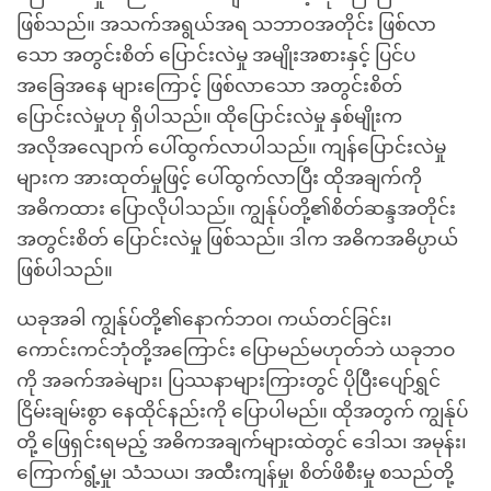
ဖြစ်သည်။ အသက်အရွယ်အရ သဘာဝအတိုင်း ဖြစ်လာ
သော အတွင်းစိတ် ပြောင်းလဲမှု အမျိုးအစားနှင့် ပြင်ပ
အခြေအနေ များကြောင့် ဖြစ်လာသော အတွင်းစိတ်
ပြောင်းလဲမှုဟု ရှိပါသည်။ ထိုပြောင်းလဲမှု နှစ်မျိုးက
အလိုအလျောက် ပေါ်ထွက်လာပါသည်။ ကျန်ပြောင်းလဲမှု
များက အားထုတ်မှုဖြင့် ပေါ်ထွက်လာပြီး ထိုအချက်ကို
အဓိကထား ပြောလိုပါသည်။ ကျွန်ုပ်တို့၏စိတ်ဆန္ဒအတိုင်း
အတွင်းစိတ် ပြောင်းလဲမှု ဖြစ်သည်။ ဒါက အဓိကအဓိပ္ပာယ်
ဖြစ်ပါသည်။
ယခုအခါ ကျွန်ုပ်တို့၏နောက်ဘဝ၊ ကယ်တင်ခြင်း၊
ကောင်းကင်ဘုံတို့အကြောင်း ပြောမည်မဟုတ်ဘဲ ယခုဘဝ
ကို အခက်အခဲများ၊ ပြဿနာများကြားတွင် ပိုပြီးပျော်ရွှင်
ငြိမ်းချမ်းစွာ နေထိုင်နည်းကို ပြောပါမည်။ ထိုအတွက် ကျွန်ုပ်
တို့ ဖြေရှင်းရမည့် အဓိကအချက်များထဲတွင် ဒေါသ၊ အမုန်း၊
ကြောက်ရွံ့မှု၊ သံသယ၊ အထီးကျန်မှု၊ စိတ်ဖိစီးမှု စသည်တို့