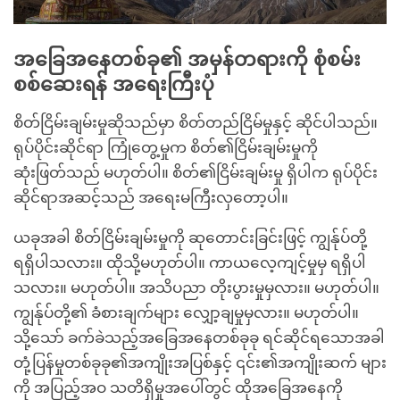
အခြေအနေတစ်ခု၏ အမှန်တရားကို စုံစမ်း
စစ်ဆေးရန် အရေးကြီးပုံ
စိတ်ငြိမ်းချမ်းမှုဆိုသည်မှာ စိတ်တည်ငြိမ်မှုနှင့် ဆိုင်ပါသည်။
ရုပ်ပိုင်းဆိုင်ရာ ကြုံတွေ့မှုက စိတ်၏ငြိမ်းချမ်းမှုကို
ဆုံးဖြတ်သည် မဟုတ်ပါ။ စိတ်၏ငြိမ်းချမ်းမှု ရှိပါက ရုပ်ပိုင်း
ဆိုင်ရာအဆင့်သည် အရေးမကြီးလှတော့ပါ။
ယခုအခါ စိတ်ငြိမ်းချမ်းမှုကို ဆုတောင်းခြင်းဖြင့် ကျွန်ုပ်တို့
ရရှိပါသလား။ ထိုသို့မဟုတ်ပါ။ ကာယလေ့ကျင့်မှုမှ ရရှိပါ
သလား။ မဟုတ်ပါ။ အသိပညာ တိုးပွားမှုမှလား။ မဟုတ်ပါ။
ကျွန်ုပ်တို့၏ ခံစားချက်များ လျှော့ချမှုမှလား။ မဟုတ်ပါ။
သို့သော် ခက်ခဲသည့်အခြေအနေတစ်ခုခု ရင်ဆိုင်ရသောအခါ
တုံ့ပြန်မှုတစ်ခုခု၏အကျိုးအပြစ်နှင့် ၎င်း၏အကျိုးဆက် များ
ကို အပြည့်အဝ သတိရှိမှုအပေါ်တွင် ထိုအခြေအနေကို