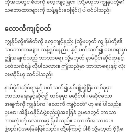
ထိုအထဲတွင် စိတ်ကို လေ့ကျင့်ခြင်း [သို့မဟုတ် ကျွန်ုပ်တို့၏
သဘောထားများကို သန့်ရှင်းစေခြင်း] ပါဝင်ပါသည်။
လောကီကျင့်ဝတ်
ကျွန်ုပ်တို့၏စိတ်ကို လေ့ကျင့်နည်း [သို့မဟုတ် ကျွန်ုပ်တို့၏
သဘောထားများ သန့်ရှင်းနည်း] နှင့် ပတ်သက်၍ မေးစရာမှာ
ဤအချက်သည် ဘာသာရေး သို့မဟုတ် နာမ်ပိုင်းဆိုင်ရာနှင့်
ပတ်သက်ရန် လိုပါသလား။ ဤသည်မှာ ဘာသာရေးနှင့် လုံး
ဝမဆိုင်ဟု ထင်ပါသည်။
နာမ်ပိုင်းဆိုင်ရာနှင့် ပတ်သက်၍ နှစ်မျိုးရှိပြီး တစ်ခုမှာ
ဘာသာရေးနှင့်ဆိုင်၍ တစ်ခုမှာ မဆိုင်ပါ။ မဆိုင်သော
အချက်ကို ကျွန်ုပ်က “လောကီ ကျင့်ဝတ်” ဟု ခေါ်ပါသည်။
ဥပမာ၊ အိန္ဒိယနိုင်ငံဖွဲ့စည်းပုံအခြေခံ ဥပဒေတွင် ဘာသာ
အားလုံးကို လေးစားမှု ရှိပါသည်။ လောကီအသားပေး
ဖွဲ့စည်းပုံအခြေခံဖြစ်သည်။ ထို့ကြောင့် ပါစီ သို့မဟုတ် ဇိုရိုစ