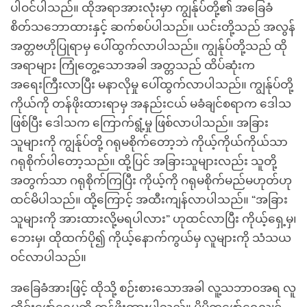
ပါဝင်ပါသည်။ ထိုအရာအားလုံးမှာ ကျွန်ုပ်တို့၏ အခြေခံ
စိတ်သဘောထားနှင့် ဆက်စပ်ပါသည်။ ယင်းတို့သည် အလွန်
အတ္တဗဟိုပြုရာမှ ပေါ်ထွက်လာပါသည်။ ကျွန်ုပ်တို့သည် ထို
အရာများ ကြုံတွေ့သောအခါ အတ္တသည် ထိပ်ဆုံးက
အရေးကြီးလာပြီး မနာလိုမှု ပေါ်ထွက်လာပါသည်။ ကျွန်ုပ်တို့
ကိုယ်ကို တန်ဖိုးထားရာမှ အနည်းငယ် မခံချင်စရာက ဒေါသ
ဖြစ်ပြီး ဒေါသက ကြောက်ရွံ့မှု ဖြစ်လာပါသည်။ အခြား
သူများကို ကျွန်ုပ်တို့ ဂရုမစိုက်တော့ဘဲ ကိုယ့်ကိုယ်ကိုယ်သာ
ဂရုစိုက်ပါတော့သည်။ ထို့ပြင် အခြားသူများလည်း သူတို့
အတွက်သာ ဂရုစိုက်ကြပြီး ကိုယ့်ကို ဂရုမစိုက်မည်မဟုတ်ဟု
ထင်မိပါသည်။ ထို့ကြောင့် အထီးကျန်လာပါသည်။ “အခြား
သူများကို အားထားလို့မရပါလား” ဟုထင်လာပြီး ကိုယ့်ရှေ့မှ၊
ဘေးမှ၊ ထိုထက်ပို၍ ကိုယ့်နောက်ကွယ်မှ လူများကို သံသယ
ဝင်လာပါသည်။
အခြေခံအားဖြင့် ထိုသို့ စဉ်းစားသောအခါ လူ့သဘာဝအရ လူ