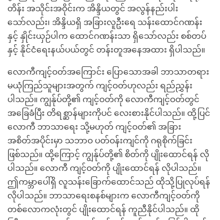
တိန်း အသိုင်းအဝိုင်းက အိန္ဒိယတွင် အလွန်နည်းပါး
သော်လည်း၊ အိန္ဒိယရှိ အခြားလူဦးရေ သန်းထောင်ဂဏန်း
နှင့် နှိုင်းယှဉ်ပါက ထောင်ဂဏန်းသာ ရှိသော်လည်း စစ်တပ်
နှင့် နိုင်ငံရေးနယ်ပယ်တွင် တန်းတူအနေအထား ရှိပါသည်။
လောကီကျင့်ဝတ်အကြောင်း ပြောသောအခါ ဘာသာတရား
မယုံကြည်သူများအတွက် ကျင့်ဝတ်ဟုလည်း ရည်ညွှန်း
ပါသည်။ ကျွန်ုပ်တို့၏ ကျင့်ဝတ်ကို လောကီကျင့်ဝတ်တွင်
အခြေခံပြီး တိရစ္ဆာန်များကိုပင် လေးစားနိုင်ပါသည်။ ထို့ပြင်
လောကီ ဘာသာရေး သို့မဟုတ် ကျင့်ဝတ်၏ အခြား
အစိတ်အပိုင်းမှာ သဘာဝ ပတ်ဝန်းကျင်ကို ဂရုစိုက်ခြင်း
ဖြစ်သည်။ ထို့ကြောင့် ကျွန်ုပ်တို့၏ စိတ်ကို ပျိုးထောင်ရန် လို
ပါသည်။ လောကီ ကျင့်ဝတ်ကို ပျိုးထောင်ရန် လိုပါသည်။
ဤကမ္ဘာပေါ်ရှိ လူသန်းခြောက်ထောင်သည် ထိုသို့ပြုလုပ်ရန်
လိုပါသည်။ ဘာသာရေးစနစ်များက လောကီကျင့်ဝတ်ကို
တစ်လောကလုံးတွင် ပျိုးထောင်ရန် ကူညီနိုင်ပါသည်။ ထို