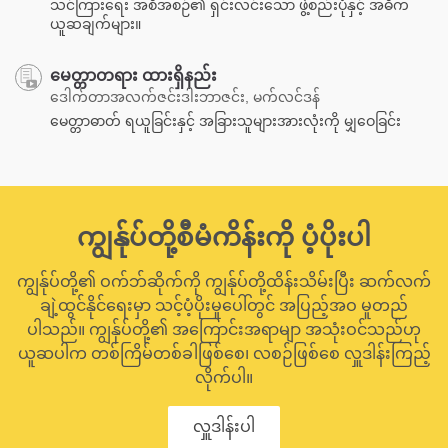
သင်ကြားရေး အစီအစဉ်၏ ရှင်းလင်းသော ဖွဲ့စည်းပုံနှင့် အဓိက
ယူဆချက်များ။
မေတ္တာတရား ထားရှိနည်း
ဒေါက်တာအလက်ဇင်းဒါးဘာဇင်း, မက်လင်ဒန်
မေတ္တာဓာတ် ရယူခြင်းနှင့် အခြားသူများအားလုံးကို မျှဝေခြင်း
ကျွန်ုပ်တို့စီမံကိန်းကို ပံ့ပိုးပါ
ကျွန်ုပ်တို့၏ ဝက်ဘ်ဆိုက်ကို ကျွန်ုပ်တို့ထိန်းသိမ်းပြီး ဆက်လက်
ချဲ့ထွင်နိုင်ရေးမှာ သင့်ပံ့ပိုးမှုပေါ်တွင် အပြည့်အဝ မူတည်
ပါသည်။ ကျွန်ုပ်တို့၏ အကြောင်းအရာမျာ အသုံးဝင်သည်ဟု
ယူဆပါက တစ်ကြိမ်တစ်ခါဖြစ်စေ၊ လစဉ်ဖြစ်စေ လှူဒါန်းကြည့်
လိုက်ပါ။
လှူဒါန်းပါ