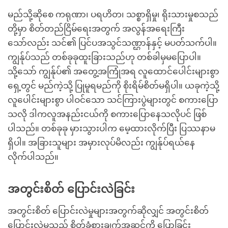
မည်သို့ဆိုစေ ကရုဏာ၊ ပရဟိတ၊ သစ္စာရှိမှု၊ ရိုးသားမှုစသည်
တို့မှာ စိတ်တည်ငြိမ်ရေးအတွက် အလွန်အရေးကြီး
သော်လည်း သင်၏ ပြင်ပအသွင်သဏ္ဌာန်နှင့် မပတ်သက်ပါ။
ကျွန်ုပ်သည် တစ်ခုခုထူးခြားသည်ဟု တစ်ခါမှမပြောပါ။
သို့သော် ကျွန်ုပ်၏ အတွေ့အကြုံအရ လူထောင်ပေါင်းများစွာ
ရှေ့တွင် မည်ကဲ့သို့ ပြုမူရမည်ကို စိုးရိမ်စိတ်မရှိပါ။ ယခုကဲ့သို့
လူပေါင်းများစွာ ပါဝင်သော သင်ကြားပွဲများတွင် စကားပြော
သလို ဒါကလူအနည်းငယ်ကို စကားပြောနေသလိုပင် ဖြစ်
ပါသည်။ တစ်ခုခု မှားသွားပါက မေ့ထားလိုက်ပြီး ပြဿနာမ
ရှိပါ။ အခြားသူများ အမှားလုပ်မိလည်း ကျွန်ုပ်ရယ်နေ
လိုက်ပါသည်။
အတွင်းစိတ် ပြောင်းလဲခြင်း
အတွင်းစိတ် ပြောင်းလဲမှုများအတွက်ဆိုလျှင် အတွင်းစိတ်
ပြောင်းလဲမှုသည် စိတ်ခံစားချက်အဆင့်ကို ပြောခြင်း