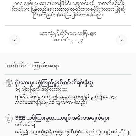
၂၀၀၈ ခုနှစ်၊ မေလ၊ အင်္ဂလန်နိုင်ငံ၊ နော့တင်ဟမ်။ အလက်ဇင်းဒါး
ဘာဇင်းက ပြန်လည်ရေးသားကာ တစ်စိတ်တစ်ပိုင်း ဘာသာပြန်ဆို
ပြီး အနည်းငယ်တည်းဖြတ်ထားပါသည်။
အားလုံးနှင့်ဆိုင်သော တန်ဖိုးများ
ဆောင်းပါး ၃ / ၂၃
ဆက်စပ်အကြောင်းအရာ
ရိုးသားမှု၊ ယုံကြည်မှုနှင့် ခင်မင်ရင်းနှီးမှု
၁၄ ပါးမြောက် ဒလိုင်းလားမား
ရင်းနှီးခင်မင်မှုသည် အခြားသူများ ပျော်ရွှင်မှုကို ရိုးသားစွာ
အလေးထားခြင်းမှ ပေါ်ထွက်လာပါသည်။
SEE သင်ကြားမှုဘာသာရပ် အဓိကအချက်များ
မက်လင်ဒန်
အမ်မရီ တက္ကသိုလ်ရှိ လူမှုရေး၊ စိတ်ခံစားချက်နှင့် ကျင့်ဝတ်ဆိုင်ရာ