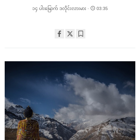
၁၄ ပါးမြောက် ဒလိုင်းလားမား
03:35
Share
Bookmark
on
facebook