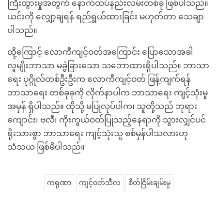
ကြီးထွားမှုအတွက် နောက်ထပ်နည်းလမ်းတစ်ခု ဖြစ်ပါသည်။
ယင်းကို လျှော့ချရန် ရည်ရွယ်ထားခြင်း မဟုတ်တာ သေချာ
ပါသည်။
ထို့ကြောင့် လောကီကျင့်ဝတ်အကြောင်း ပြောသောအခါ
လူမျိုးဘာသာ မခွဲခြားသော သဘောထားရှိပါသည်။ ဘာသာ
ရေး ပုဂ္ဂိုလ်တစ်ဦးဦးက လောကီကျင့်ဝတ် ဖြန့်ကျက်ရန်
ဘာသာရေး တစ်ခုခုကို လိုက်နာပါက ဘာသာရေး ကျင့်သုံးမှု
အမှန် ရှိပါသည်။ ထိုသို့ မပြုလုပ်ပါက၊ သူတို့သည် ဘုရား
ကျောင်း၊ ဗလီ၊ ကိုးကွယ်ဝတ်ပြုသည့်နေရာကို သွားလျှင်ပင်
ရိုးသားစွာ ဘာသာရေး ကျင့်သုံးသူ စစ်မှန်ပါသလားဟု
သံသယ ဖြစ်မိပါသည်။
ကရုဏာ
ကျင့်ဝတ်သီလ
စိတ်ငြိမ်းချမ်းမှု