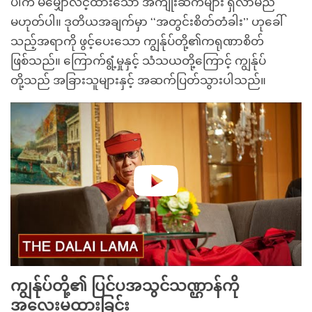
ပါက မမျှော်လင့်ထားသော အကျိုးဆက်များ ရှိလာမည်
မဟုတ်ပါ။ ဒုတိယအချက်မှာ ‘‘အတွင်းစိတ်တံခါး’’ ဟုခေါ်
သည့်အရာကို ဖွင့်ပေးသော ကျွန်ုပ်တို့၏ကရုဏာစိတ်
ဖြစ်သည်။ ကြောက်ရွံ့မှုနှင့် သံသယတို့ကြောင့် ကျွန်ုပ်
တို့သည် အခြားသူများနှင့် အဆက်ပြတ်သွားပါသည်။
ကျွန်ုပ်တို့၏ ပြင်ပအသွင်သဏ္ဌာန်ကို
အလေးမထားခြင်း