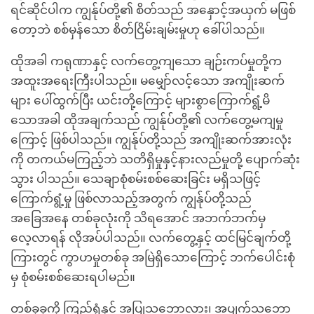
ရင်ဆိုင်ပါက ကျွန်ုပ်တို့၏ စိတ်သည် အနှောင့်အယှက် မဖြစ်
တော့ဘဲ စစ်မှန်သော စိတ်ငြိမ်းချမ်းမှုဟု ခေါ်ပါသည်။
ထိုအခါ ကရုဏာနှင့် လက်တွေ့ကျသော ချဉ်းကပ်မှုတို့က
အထူးအရေးကြီးပါသည်။ မမျှော်လင့်သော အကျိုးဆက်
များ ပေါ်ထွက်ပြီး ယင်းတို့ကြောင့် များစွာကြောက်ရွံ့မိ
သောအခါ ထိုအချက်သည် ကျွန်ုပ်တို့၏ လက်တွေ့မကျမှု
ကြောင့် ဖြစ်ပါသည်။ ကျွန်ုပ်တို့သည် အကျိုးဆက်အားလုံး
ကို တကယ်မကြည့်ဘဲ သတိရှိမှုနှင့်နားလည်မှုတို့ ပျောက်ဆုံး
သွား ပါသည်။ သေချာစုံစမ်းစစ်ဆေးခြင်း မရှိသဖြင့်
ကြောက်ရွံ့မှု ဖြစ်လာသည့်အတွက် ကျွန်ုပ်တို့သည်
အခြေအနေ တစ်ခုလုံးကို သိရအောင် အဘက်ဘက်မှ
လေ့လာရန် လိုအပ်ပါသည်။ လက်တွေ့နှင့် ထင်မြင်ချက်တို့
ကြားတွင် ကွာဟမှုတစ်ခု အမြဲရှိသောကြောင့် ဘက်ပေါင်းစုံ
မှ စုံစမ်းစစ်ဆေးရပါမည်။
တစ်ခုခုကို ကြည်ရုံနှင့် အပြုသဘောလား၊ အပျက်သဘော