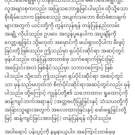
တိုင်းဖော်ရွေမှုကို တန်ဖိုးထားပါသည်။ မိမိကဖော်ရွေလျှင်
လူအများစုကလည်း အပြုသဘောရှုမြင်ပါမည်။ ထိုသို့သော
စိုးရိမ်သောက ဖြစ်စေသည့် အပျက်သဘော စိတ်ခံစားချက်
များအတွက် ယင်းတို့ကို တွန်းလှန်ရန် တန်ပြန်နည်းလမ်း
အချို့ လိုပါသည်။ ဥပမာ၊ အလွန်ပူနေပါက အပူချိန်ကို
လျှော့ချခြင်း သို့မဟုတ် အမှောင်ကို ဖယ်ရှားလိုပါက မီးဖွင့်
ခြင်းတို့ ဖြစ်သည်။ ဤသည်မှာ ရုပ်ပိုင်းဆိုင်ရာ အဆင့်တွင်
မှန်ပါသည်။ တန်ပြန်အားတစ်ခု သက်ရောက်ခြင်းဖြင့်
အပြောင်းအလဲ ဖြစ်နိုင်သည်မှာ သဘာဝကြောင့် ဖြစ်
ပါသည်။ သို့သော် ဤသည်မှာ ရုပ်ပိုင်းဆိုင်ရာ အဆင့်တွင်
သာ မှန်သည်မဟုတ်ဘဲ စိတ်ပိုင်းဆိုင်ရာအဆင့်တွင်လည်း မှန်
ပါသည်။ ထို့ကြောင့် ကျွန်ုပ်တို့၏ သဘောထား၊ ရှုထောင့်ကို
ဆန့်ကျင်ဘက်အရာနှင့် [အတ္တဗဟိုပြုခြင်းနှင့် သံသယတို့ကို
အခြားသူများအတွက် အလေးထားခြင်းနှင့် ဖော်ရွေခြင်းတို့
ဖြင့် ဆန့်ကျင်ခြင်းအားဖြင့်] တန်ပြန်ရန် လိုပါသည်။
အဝါရောင် ပန်းပွင့်ကို နမူနာယူပါ။ အကြောင်းတစ်ခုခု