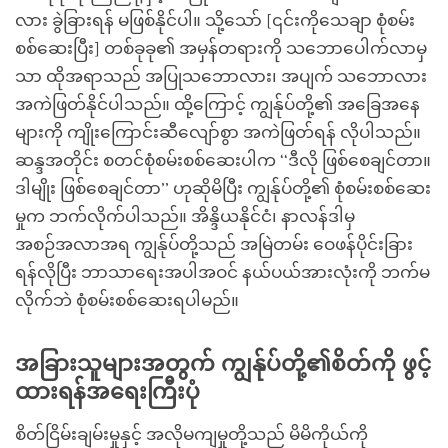
လား ခွဲခြားရန် မဖြစ်နိုင်ပါ။ သို့သော် [၎င်းကိုသေချာ စုံစမ်း
စစ်ဆေးပြီး] တစ်ခုခု၏ အမှန်တရားကို သဘောပေါက်လာမှ
သာ ထိုအရာသည် အပြုသဘောလား၊ အပျက် သဘောလား
အကဲဖြတ်နိုင်ပါသည်။ ထို့ကြောင့် ကျွန်ုပ်တို့၏ အခြေအနေ
များကို ကျိုးကြောင်းဆီလျော်စွာ အကဲဖြတ်ရန် လိုပါသည်။
ဆန္ဒအတိုင်း စတင်စုံစမ်းစစ်ဆေးပါက ‘‘ဒီလို ဖြစ်စေချင်တာ။
ဒါမျိုး ဖြစ်စေချင်တာ’’ ဟုဆိုမိပြီး ကျွန်ုပ်တို့၏ စုံစမ်းစစ်ဆေး
မှုက ဘက်လိုက်ပါသည်။ အိန္ဒိယနိုင်ငံ၊ နာလန်ဒါမှ
အစဉ်အလာအရ ကျွန်ုပ်တို့သည် အမြဲတမ်း ဝေဖန်ပိုင်းခြား
ရန်လိုပြီး ဘာသာရေးအပါအဝင် နယ်ပယ်အားလုံးကို ဘက်မ
လိုက်ဘဲ စုံစမ်းစစ်ဆေးရပါမည်။
အခြားသူများအတွက် ကျွန်ုပ်တို့၏စိတ်ကို ဖွင့်
ထားရန်အရေးကြီးပုံ
စိတ်ငြိမ်းချမ်းမှုနှင့် အလိုမကျမှုတို့သည် မိမိကိုယ်ကို