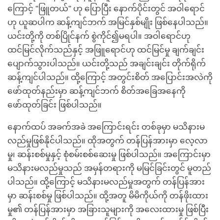
ကြောင့် “ဖြူတယ်” ဟု ပြောပြီး နောက်ပိုင်းတွင် အဝါရောင်
ဟု ယူဆပါက ဆန့်ကျင်ဘက် အမြင်နှစ်မျိုး ဖြစ်နေပါသည်။
ယင်းတို့ကို တစ်ပြိုင်နက် စွဲကိုင်၍မရပါ။ အဝါရောင်ဟု
ထင်မြင်လိုက်သည်နှင့် အဖြူရောင်ဟု ထင်မြင်မှု ချက်ချင်း
ပျောက်သွားပါသည်။ ယင်းတို့သည် အချင်းချင်း တိုက်ရိုက်
ဆန့်ကျင်ပါသည်။ ထို့ကြောင့် အတွင်းစိတ် အပြောင်းအလဲကို
ဖော်ထုတ်နည်းမှာ ဆန့်ကျင်ဘက် စိတ်အခြေအနေကို
ဖော်ထုတ်ခြင်း ဖြစ်ပါသည်။
နောက်ထပ် အခက်အခဲ အကြောင်းရင်း တစ်ခုမှာ မသိနားမ
လည်မှုဖြစ်နိုင်ပါသည်။ ထိုအတွက် တန်ပြန်အားမှာ လေ့လာ
မှု၊ ဆန်းစစ်မှုနှင့် စုံစမ်းစစ်ဆေးမှု ဖြစ်ပါသည်။ အကြောင်းမှာ
မသိနားမလည်မှုသည် အမှန်တရားကို မမြင်ခြင်းတွင် မူတည်
ပါသည်။ ထို့ကြောင့် မသိနားမလည်မှုအတွက် တန်ပြန်အား
မှာ ဆန်းစစ်မှု ဖြစ်ပါသည်။ ထို့အတူ မိမိကိုယ်ကို တန်ဖိုးထား
မှု၏ တန်ပြန်အားမှာ အခြားသူများကို အလေးထားမှု ဖြစ်ပြီး