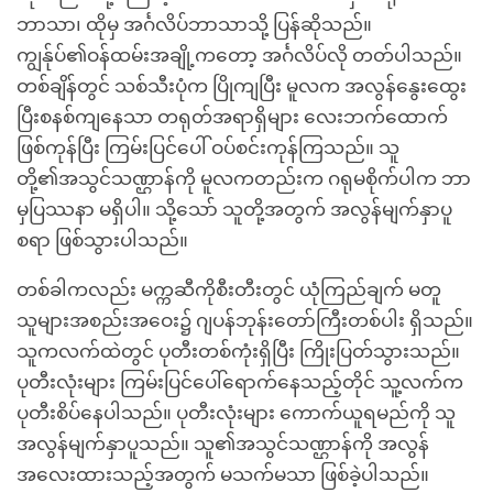
ဘာသာ၊ ထိုမှ အင်္ဂလိပ်ဘာသာသို့ ပြန်ဆိုသည်။
ကျွန်ုပ်၏ဝန်ထမ်းအချို့ကတော့ အင်္ဂလိပ်လို တတ်ပါသည်။
တစ်ချိန်တွင် သစ်သီးပုံက ပြိုကျပြီး မူလက အလွန်နွေးထွေး
ပြီးစနစ်ကျနေသာ တရုတ်အရာရှိများ လေးဘက်ထောက်
ဖြစ်ကုန်ပြီး ကြမ်းပြင်ပေါ် ဝပ်စင်းကုန်ကြသည်။ သူ
တို့၏အသွင်သဏ္ဌာန်ကို မူလကတည်းက ဂရုမစိုက်ပါက ဘာ
မှပြဿနာ မရှိပါ။ သို့သော် သူတို့အတွက် အလွန်မျက်နှာပူ
စရာ ဖြစ်သွားပါသည်။
တစ်ခါကလည်း မက္ကဆီကိုစီးတီးတွင် ယုံကြည်ချက် မတူ
သူများအစည်းအဝေး၌ ဂျပန်ဘုန်းတော်ကြီးတစ်ပါး ရှိသည်။
သူကလက်ထဲတွင် ပုတီးတစ်ကုံးရှိပြီး ကြိုးပြတ်သွားသည်။
ပုတီးလုံးများ ကြမ်းပြင်ပေါ်ရောက်နေသည့်တိုင် သူ့လက်က
ပုတီးစိပ်နေပါသည်။ ပုတီးလုံးများ ကောက်ယူရမည်ကို သူ
အလွန်မျက်နှာပူသည်။ သူ၏အသွင်သဏ္ဌာန်ကို အလွန်
အလေးထားသည့်အတွက် မသက်မသာ ဖြစ်ခဲ့ပါသည်။