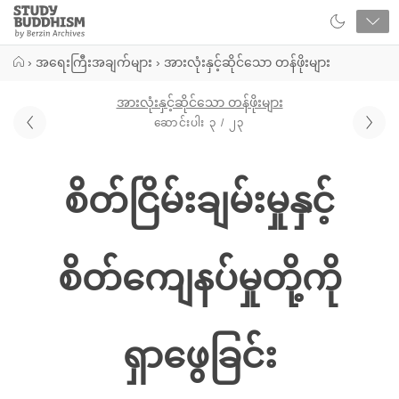
Close
Study
Buddhism
Home
›
အရေးကြီးအချက်များ
›
အားလုံးနှင့်ဆိုင်သော တန်ဖိုးများ
အားလုံးနှင့်ဆိုင်သော တန်ဖိုးများ
ဆောင်းပါး ၃ / ၂၃
စိတ်ငြိမ်းချမ်းမှုနှင့်
စိတ်ကျေနပ်မှုတို့ကို
ရှာဖွေခြင်း