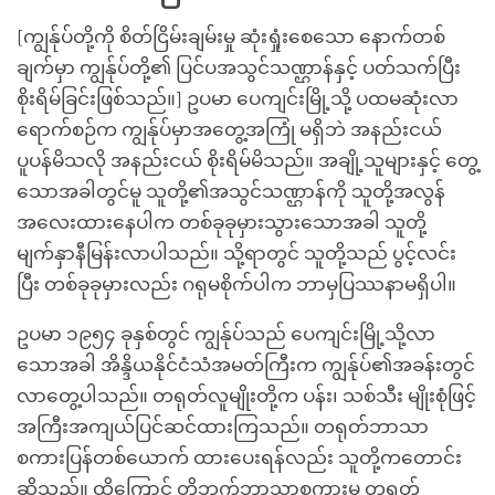
[ကျွန်ုပ်တို့ကို စိတ်ငြိမ်းချမ်းမှု ဆုံးရှုံးစေသော နောက်တစ်
ချက်မှာ ကျွန်ုပ်တို့၏ ပြင်ပအသွင်သဏ္ဌာန်နှင့် ပတ်သက်ပြီး
စိုးရိမ်ခြင်းဖြစ်သည်။] ဥပမာ ပေကျင်းမြို့သို့ ပထမဆုံးလာ
ရောက်စဉ်က ကျွန်ုပ်မှာအတွေ့အကြုံ မရှိဘဲ အနည်းငယ်
ပူပန်မိသလို အနည်းငယ် စိုးရိမ်မိသည်။ အချို့သူများနှင့် တွေ့
သောအခါတွင်မူ သူတို့၏အသွင်သဏ္ဌာန်ကို သူတို့အလွန်
အလေးထားနေပါက တစ်ခုခုမှားသွားသောအခါ သူတို့
မျက်နှာနီမြန်းလာပါသည်။ သို့ရာတွင် သူတို့သည် ပွင့်လင်း
ပြီး တစ်ခုခုမှားလည်း ဂရုမစိုက်ပါက ဘာမှပြဿနာမရှိပါ။
ဥပမာ ၁၉၅၄ ခုနှစ်တွင် ကျွန်ုပ်သည် ပေကျင်းမြို့သို့လာ
သောအခါ အိန္ဒိယနိုင်ငံသံအမတ်ကြီးက ကျွန်ုပ်၏အခန်းတွင်
လာတွေ့ပါသည်။ တရုတ်လူမျိုးတို့က ပန်း၊ သစ်သီး မျိုးစုံဖြင့်
အကြီးအကျယ်ပြင်ဆင်ထားကြသည်။ တရုတ်ဘာသာ
စကားပြန်တစ်ယောက် ထားပေးရန်လည်း သူတို့ကတောင်း
ဆိုသည်။ ထို့ကြောင့် တိဘက်ဘာသာစကားမှ တရုတ်