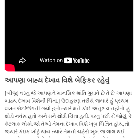
આપણા
બાહ્ય
દેખાવ
વિશે
બેફિકર
રહેવું
[બીજી વસ્તુ જે આપણને માનસિક શાંતિ ગુમાવે છે તે છે આપણા
બાહ્ય દેખાવ વિશેની ચિંતા.] ઉદાહરણ તરીકે, જ્યારે હું પ્રથમ
વખત બેઇજિંગની ગયો હતો ત્યારે મને કોઈ અનુભવ નહોતો. હું
થોડો નર્વસ હતો અને મને થોડી ચિંતા હતી. પરંતુ પછી મેં જોયું કે
કેટલાક લોકો, જો તેઓ તેમના દેખાવ વિશે ખૂબ ચિંતિત હોય, તો
જ્યારે કંઇક ખોટું થાય ત્યારે તેમનો ચહેરો ખૂબ જ લાલ થઈ