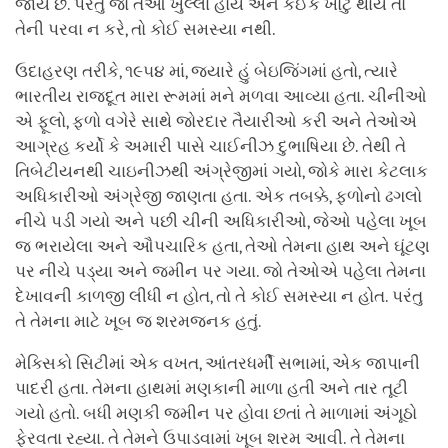
જાય છે. પરંતુ જો તેઓ ખુલ્લા હોય અને કંઈક ખોટું થાય તો
તેની પરવા ન કરે, તો કોઈ સમસ્યા નથી.
ઉદાહરણ તરીકે, ૧૯૫૪ માં, જ્યારે હું બેઇજિંગમાં હતો, ત્યારે
ભારતીય રાજદૂત મારા રૂમમાં મને મળવા આવ્યા હતા. ચીનીઓ
એ ફૂલો, ફળો વગેરે સાથે જોરદાર તૈયારીઓ કરી અને તેઓએ
આગ્રહ કર્યો કે અમારી પાસે ચાઈનીઝ દુભાષિયા છે. તેથી તે
તિબેટીયનથી ચાઇનીઝથી અંગ્રેજીમાં ગયો, જોકે મારા કેટલાક
અધિકારીઓ અંગ્રેજી જાણતા હતા. એક તબક્કે, ફળોનો ઢગલો
નીચે પડી ગયો અને પછી ચીની અધિકારીઓ, જેઓ પહેલા ખૂબ
જ ભરાયેલા અને ઔપચારિક હતા, તેઓ તેમના હાથ અને ઘૂંટણ
પર નીચે પડ્યા અને જમીન પર ગયા. જો તેઓએ પહેલા તેમના
દેખાવની કાળજી લીધી ન હોત, તો તે કોઈ સમસ્યા ન હોત. પરંતુ
તે તેમના માટે ખૂબ જ શરમજનક હતું.
મેક્સિકો સિટીમાં એક વખત, આંતરધર્મી સભામાં, એક જાપાની
પાદરી હતા. તેમના હાથમાં મણકાની માળા હતી અને તાર તૂટી
ગયો હતો. બધી મણકી જમીન પર હોવા છતાં તે માળામાં અંગૂઠો
ફેરવતા રહ્યા. તે તેમને ઉપાડવામાં ખૂબ શરમ આવી. તે તેમના