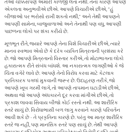
તેઓ ચોક્કસપણે અમારી કાળજી લેતા નથી. તેના કારણે આપણે
એકલતા અનુભવીએ છીએ. આપણે વિચારીએ છીએ, "હું
બીજાઓ પર ભરોસો રાખી શકતો નથી," અને તેથી આપણને
આપણી સામેના, બાજુવાળાઓ અને તેનાથી પણ વધુ, આપણી
પાછળના લોકો પર શંકા કરીયે છે.
મૂળભૂત રીતે, જ્યારે આપણે તેના વિશે વિચારીએ છીએ, ત્યારે
માનવ સ્વભાવ એવો છે કે દરેક વ્યક્તિ મિત્રતાની પ્રશંસા કરે
છે. જો આપણે મિત્રતાનો વિસ્તાર કરીએ, તો મોટાભાગના લોકો
હકારાત્મક રીતે સંબંધ બાંધશે. આ નકારાત્મક લાગણીઓ કે જે
ચિંતા વગેરે લાવે છે. આપણે તેનો વિરોધ કરવા માટે કેટલાક
પ્રતિકારક પગલાં મુકવાની જરૂર છે. ઉદાહરણ તરીકે, જો
આપણે ખૂબ ગરમી લાગે, તો આપણે તાપમાન ઘટાડીએ છીએ,
અથવા જો આપણે અંધકારને દૂર કરવા માંગીએ છીએ, તો
પ્રકાશ લાવવા સિવાય બીજો કોઈ રસ્તો નથી. આ શારીરિક
સ્તરે સાચું છે. વિરોધાભાસી બળ લાગુ કરવાને કારણે પરિવર્તન
આવી શકે છે - તે પ્રકૃતિના કારણે છે. પરંતુ આ માત્ર શારીરિક
સ્તરે જ નહીં, પણ માનસિક સ્તરે પણ સાચું છે. તેથી આપણે