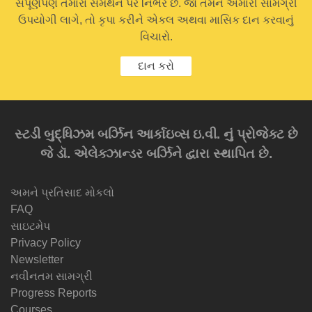
સંપૂર્ણપણે તમારા સમર્થન પર નિર્ભર છે. જો તમને અમારી સામગ્રી
ઉપયોગી લાગે, તો કૃપા કરીને એકલ અથવા માસિક દાન કરવાનું
વિચારો.
દાન કરો
સ્ટડી બુદ્ધિઝમ બર્ઝિન આર્કાઇવ્સ ઇ.વી. નું પ્રોજેક્ટ છે
જે ડૉ. એલેક્ઝાન્ડર બર્ઝિને દ્વારા સ્થાપિત છે.
અમને પ્રતિસાદ મોકલો
FAQ
સાઇટમેપ
Privacy Policy
Newsletter
નવીનતમ સામગ્રી
Progress Reports
Courses