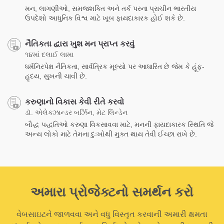
મન, લાગણીઓ, સમજશક્તિ અને તર્ક પરના પ્રાચીન ભારતીય
ઉપદેશો આધુનિક વિશ્વ માટે ખૂબ ફાયદાકારક હોઈ શકે છે.
નૈતિકતા દ્વારા ખુશ મન પ્રાપ્ત કરવું
૧૪માં દલાઈ લામા
ધર્મનિરપેક્ષ નૈતિકતા, સાર્વત્રિક મૂલ્યો પર આધારિત છે જેમ કે હૂંફ-
હૃદય, સુખની ચાવી છે.
કરુણાનો વિકાસ કેવી રીતે કરવો
ડૉ. એલેક્ઝાન્ડર બર્ઝિન, મેટ લિન્ડેન
બૌદ્ધ પદ્ધતિઓ કરુણા વિકસાવવા માટે, મનની ફાયદાકારક સ્થિતિ જે
અન્ય લોકો માટે તેમના દુઃખોથી મુક્ત થાય તેવી ઈચ્છા રાખે છે.
અમારા પ્રોજેક્ટનો સમર્થન કરો
વેબસાઇટને જાળવવા અને વધુ વિસ્તૃત કરવાની અમારી ક્ષમતા