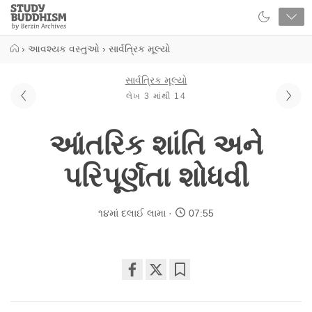
Close
Study
Buddhism
Home
›
આવશ્યક વસ્તુઓ
›
સાર્વત્રિક મૂલ્યો
સાર્વત્રિક મૂલ્યો
લેખ 3 માંથી 14
આંતરિક શાંતિ અને
પરિપૂર્ણતા શોધવી
૧૪માં દલાઈ લામા
07:55
Share
Bookmark
on