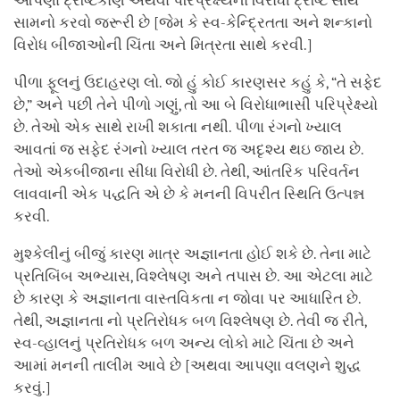
આપણા દ્રષ્ટિકોણ અથવા પરિપ્રેક્ષ્યનો વિરોધી દ્રષ્ટિ સાથે
સામનો કરવો જરૂરી છે [જેમ કે સ્વ-કેન્દ્રિતતા અને શન્કાનો
વિરોધ બીજાઓની ચિંતા અને મિત્રતા સાથે કરવી.]
પીળા ફૂલનું ઉદાહરણ લો. જો હું કોઈ કારણસર કહું કે, “તે સફેદ
છે,” અને પછી તેને પીળો ગણું, તો આ બે વિરોધાભાસી પરિપ્રેક્ષ્યો
છે. તેઓ એક સાથે રાખી શકાતા નથી. પીળા રંગનો ખ્યાલ
આવતાં જ સફેદ રંગનો ખ્યાલ તરત જ અદૃશ્ય થઇ જાય છે.
તેઓ એકબીજાના સીધા વિરોધી છે. તેથી, આંતરિક પરિવર્તન
લાવવાની એક પદ્ધતિ એ છે કે મનની વિપરીત સ્થિતિ ઉત્પન્ન
કરવી.
મુશ્કેલીનું બીજું કારણ માત્ર અજ્ઞાનતા હોઈ શકે છે. તેના માટે
પ્રતિબિંબ અભ્યાસ, વિશ્લેષણ અને તપાસ છે. આ એટલા માટે
છે કારણ કે અજ્ઞાનતા વાસ્તવિકતા ન જોવા પર આધારિત છે.
તેથી, અજ્ઞાનતા નો પ્રતિરોધક બળ વિશ્લેષણ છે. તેવી જ રીતે,
સ્વ-વ્હાલનું પ્રતિરોધક બળ અન્ય લોકો માટે ચિંતા છે અને
આમાં મનની તાલીમ આવે છે [અથવા આપણા વલણને શુદ્ધ
કરવું.]