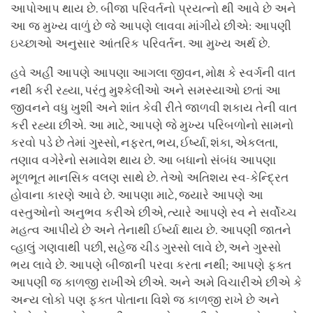
આપોઆપ થાય છે. બીજા પરિવર્તનો પ્રયત્નો થી આવે છે અને
આ જ મુખ્ય વાળું છે જે આપણે લાવવા માંગીયે છીએ: આપણી
ઇચ્છાઓ અનુસાર આંતરિક પરિવર્તન. આ મુખ્ય અર્થ છે.
હવે અહીં આપણે આપણા આગલા જીવન, મોક્ષ કે સ્વર્ગની વાત
નથી કરી રહ્યા, પરંતુ મુશ્કેલીઓ અને સમસ્યાઓ છતાં આ
જીવનને વધુ ખુશી અને શાંત કેવી રીતે જાળવી શકાય તેની વાત
કરી રહ્યા છીએ. આ માટે, આપણે જે મુખ્ય પરિબળોનો સામનો
કરવો પડે છે તેમાં ગુસ્સો, નફરત, ભય, ઈર્ષ્યા, શંકા, એકલતા,
તણાવ વગેરેનો સમાવેશ થાય છે. આ બધાનો સંબંધ આપણા
મૂળભૂત માનસિક વલણ સાથે છે. તેઓ અતિશય સ્વ-કેન્દ્રિત
હોવાના કારણે આવે છે. આપણા માટે, જ્યારે આપણે આ
વસ્તુઓનો અનુભવ કરીએ છીએ, ત્યારે આપણે સ્વ ને સર્વોચ્ચ
મહત્વ આપીયે છે અને તેનાથી ઈર્ષ્યા થાય છે. આપણી જાતને
વ્હાલું ગણવાથી પછી, સહેજ ચીડ ગુસ્સો લાવે છે, અને ગુસ્સો
ભય લાવે છે. આપણે બીજાની પરવા કરતા નથી; આપણે ફક્ત
આપણી જ કાળજી રાખીએ છીએ. અને અમે વિચારીએ છીએ કે
અન્ય લોકો પણ ફક્ત પોતાના વિશે જ કાળજી રાખે છે અને