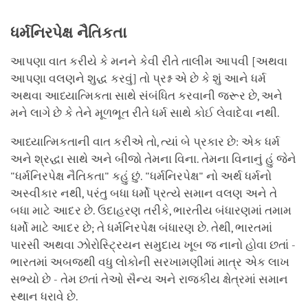
ધર્મનિરપેક્ષ
નૈતિકતા
આપણા વાત કરીયે કે મનને કેવી રીતે તાલીમ આપવી [અથવા
આપણા વલણને શુદ્ધ કરવું] તો પ્રશ્ન એ છે કે શું આને ધર્મ
અથવા આધ્યાત્મિકતા સાથે સંબંધિત કરવાની જરૂર છે, અને
મને લાગે છે કે તેને મૂળભૂત રીતે ધર્મ સાથે કોઈ લેવાદેવા નથી.
આધ્યાત્મિકતાની વાત કરીએ તો, ત્યાં બે પ્રકાર છે: એક ધર્મ
અને શ્રદ્ધા સાથે અને બીજો તેમના વિના. તેમના વિનાનું હું જેને
"ધર્મનિરપેક્ષ નૈતિકતા" કહું છું. "ધર્મનિરપેક્ષ" નો અર્થ ધર્મનો
અસ્વીકાર નથી, પરંતુ બધા ધર્મો પ્રત્યે સમાન વલણ અને તે
બધા માટે આદર છે. ઉદાહરણ તરીકે, ભારતીય બંધારણમાં તમામ
ધર્મો માટે આદર છે; તે ધર્મનિરપેક્ષ બંધારણ છે. તેથી, ભારતમાં
પારસી અથવા ઝોરોસ્ટ્રિયન સમુદાય ખૂબ જ નાનો હોવા છતાં -
ભારતમાં અબજથી વધુ લોકોની સરખામણીમાં માત્ર એક લાખ
સભ્યો છે - તેમ છતાં તેઓ સૈન્ય અને રાજકીય ક્ષેત્રમાં સમાન
સ્થાન ધરાવે છે.