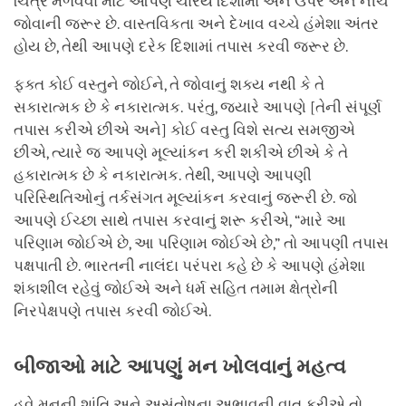
ચિત્ર મેળવવા માટે આપણે ચારેય દિશામાં અને ઉપર અને નીચે
જોવાની જરૂર છે. વાસ્તવિકતા અને દેખાવ વચ્ચે હંમેશા અંતર
હોય છે, તેથી આપણે દરેક દિશામાં તપાસ કરવી જરૂર છે.
ફક્ત કોઈ વસ્તુને જોઈને, તે જોવાનું શક્ય નથી કે તે
સકારાત્મક છે કે નકારાત્મક. પરંતુ, જ્યારે આપણે [તેની સંપૂર્ણ
તપાસ કરીએ છીએ અને] કોઈ વસ્તુ વિશે સત્ય સમજીએ
છીએ, ત્યારે જ આપણે મૂલ્યાંકન કરી શકીએ છીએ કે તે
હકારાત્મક છે કે નકારાત્મક. તેથી, આપણે આપણી
પરિસ્થિતિઓનું તર્કસંગત મૂલ્યાંકન કરવાનું જરૂરી છે. જો
આપણે ઈચ્છા સાથે તપાસ કરવાનું શરૂ કરીએ, “મારે આ
પરિણામ જોઈએ છે, આ પરિણામ જોઈએ છે,” તો આપણી તપાસ
પક્ષપાતી છે. ભારતની નાલંદા પરંપરા કહે છે કે આપણે હંમેશા
શંકાશીલ રહેવું જોઈએ અને ધર્મ સહિત તમામ ક્ષેત્રોની
નિરપેક્ષપણે તપાસ કરવી જોઈએ.
બીજાઓ
માટે
આપણું
મન
ખોલવાનું
મહત્વ
હવે મનની શાંતિ અને અસંતોષના અભાવની વાત કરીએ તો,