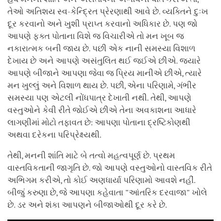
તેઓ અતિશય સ્વ-કેન્દ્રિત પ્રેરણાથી આવે છે. વ્યક્તિને દુઃખ
દૂર કરવાનો અને ખુશી પ્રાપ્ત કરવાનો અધિકાર છે. પણ જો
આપણે ફક્ત પોતાના વિશે જ વિચારીએ તો મન ખૂબ જ
નકારાત્મક બની જાય છે. પછી એક નાની સમસ્યા વિશાળ
દેખાય છે અને આપણે અસંતુલિત થઈ જઈએ છીએ. જ્યારે
આપણે બીજાને આપણા જેવા જ પ્રિય માનીએ છીએ, ત્યારે
મન ખુલ્લું અને વિશાળ થાય છે. પછી, એના પરિણામે, ગંભીર
સમસ્યા પણ એટલી નોંધપાત્ર દેખાતી નથી. તેથી, આપણે
વસ્તુઓને કેવી રીતે જોઈએ છીએ તેના અવકાશના આધારે
લાગણીમાં મોટો તફાવત છે: આપણા પોતાના દ્રષ્ટિકોણથી
અથવા દરેકના પરિપ્રેક્ષ્યથી.
તેથી, મનની શાંતિ માટે બે તત્વો મહત્વપૂર્ણ છે. પ્રથમ
વાસ્તવિકતાની જાગૃતિ છે. જો આપણે વસ્તુઓનો વાસ્તવિક રીતે
અભિગમ કરીએ, તો કોઈ અણધાર્યા પરિણામો આવશે નહીં.
બીજું કરુણા છે, જે આપણા કહેવાતા "આંતરિક દરવાજા" ખોલે
છે. ડર અને શંકા આપણને બીજાઓથી દૂર કરે છે.