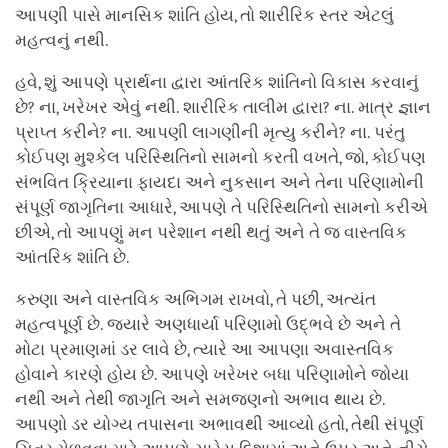
આપણી પાસે માનસિક શાંતિ હોય, તો શારીરિક સ્તર એટલું
મહત્વનું નથી.
હવે, શું આપણે પ્રાર્થના દ્વારા આંતરિક શાંતિનો વિકાસ કરવાનું
છે? ના, ખરેખર એવું નથી. શારીરિક તાલીમ દ્વારા? ના. માત્ર જ્ઞાન
પ્રાપ્ત કરીને? ના. આપણી લાગણીની મૃત્યુ કરીને? ના. પરંતુ
કોઈપણ મુશ્કેલ પરિસ્થિતિનો સામનો કરતી વખતે, જો, કોઈપણ
સંભવિત ક્રિયાના ફાયદા અને નુકસાન અને તેના પરિણામોની
સંપૂર્ણ જાગૃતિના આધારે, આપણે તે પરિસ્થિતિનો સામનો કરીએ
છીએ, તો આપણું મન પરેશાન નથી થતું અને તે જ વાસ્તવિક
આંતરિક શાંતિ છે.
કરુણા અને વાસ્તવિક અભિગમ રાખવો, તે પછી, અત્યંત
મહત્વપૂર્ણ છે. જ્યારે અણધાર્યા પરિણામો ઉદ્ભવે છે અને તે
મોટા પ્રમાણમાં ડર લાવે છે, ત્યારે આ આપણા અવાસ્તવિક
હોવાને કારણે હોય છે. આપણે ખરેખર બધા પરિણામોને જોયા
નથી અને તેથી જાગૃતિ અને સમજણનો અભાવ થાય છે.
આપણો ડર યોગ્ય તપાસના અભાવથી આવ્યો હતો, તેથી સંપૂર્ણ