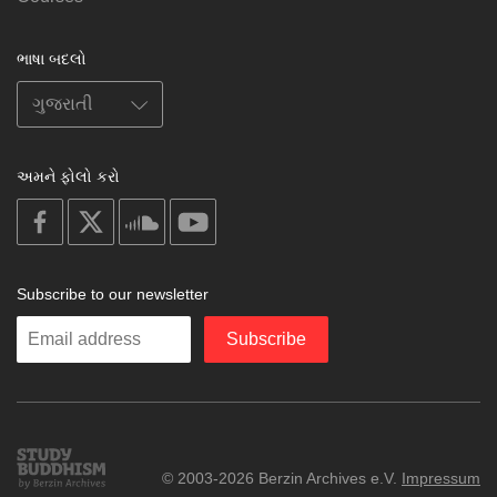
ભાષા બદલો
અમને ફોલો કરો
on
on
on
on
facebook
X
soundcloud
youtube
Subscribe to our newsletter
Enter
Subscribe
your
email
Study
© 2003-2026 Berzin Archives e.V.
Impressum
Buddhism