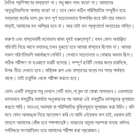
দৈহিক প্রশিক্ষণের মাধ্যমে? না। শুধু জ্ঞান লাভ করে? না। আমাদের
অনুভূতিগুলিকে অসাড় করে? না। তবে কোন কঠিন পরিস্থিতির সম্মূখীন হয়ে
সম্ভাব্য কর্মের ভাল-মন্দ ফল পূর্ণ সচেতনভাবে উপলব্ধি করে যদি তার সামনে
দাড়াই, আমাদের মন অস্থির হবে না। আর তাই হল প্রকৃতার্থে অন্তরের শান্তি।
করুণা এবং বাস্তববাদী মনোভাব থাকা খুবই গুরুত্বপূর্ণ। যখন কোন অবাঞ্ছিত
পরিণতি নিয়ে আসে মহাভয়, তখন বুঝতে হবে আমরা বাস্তবে ছিলাম না। আমরা
সকল পরিণতিগুলি যথার্থরূপে দেখিনি। সেখানে সচেতনতা ও বোঝার অভাব ছিল।
সঠিক পরীক্ষণ না হওয়াতে ভয়টি বসেছে। সম্পূর্ণ ছবিটি দেখার জন্য চারদিকে,
উপর-নীচে দেখতে হবে। বাহ্যিক রূপ এবং বাস্তবের মধ্যে সব সময় পার্থক্য
থাকে। তাই চতুর্দিক থেকে পরীক্ষা করতে হবে।
কোন একটি বস্তুকে শুধু দেখলে সেটি ভাল, না মন্দ তা বোঝা অসম্ভব। একমাত্র
ভালভাবে বস্তুটির যথার্থতা অনুধাবনের পর আমরা এই বস্তুটির ভালমন্দের মূল্যায়ন
করতে পারি। অতএব, অবস্থা বা পরিস্থিতির যুক্তিযুক্ত মূল্যায়ন করা উচিৎ। যদি
মনে কোন আকাঙ্খা নিয়ে অন্বেষণ করি যে আমি এইরকম ফল চাই, ওরকম চাই
তাহলে আমাদের খোঁজ হবে পক্ষপাতদুষ্ট। ভারতের নালন্দা পরম্পরা বলছে ধর্মসহ
সর্ববিষয়ে সংশয়ান্বিত হয়ে আমাদের পরীক্ষা করা প্রয়োজন।