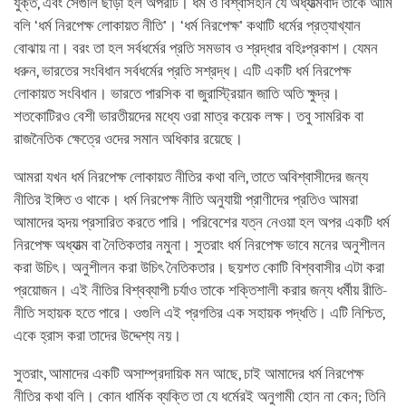
যুক্ত, এবং সেগুলি ছাড়া হল অপরটি। ধর্ম ও বিশ্বাসহীন যে অধ্যাত্মবাদ তাকে আমি
বলি ‘ধর্ম নিরপেক্ষ লোকায়ত নীতি’। ‘ধর্ম নিরপেক্ষ’ কথাটি ধর্মের প্রত্যাখ্যান
বোঝায় না। বরং তা হল সর্বধর্মের প্রতি সমভাব ও শ্রদ্ধার বহিঃপ্রকাশ। যেমন
ধরুন, ভারতের সংবিধান সর্বধর্মের প্রতি সশ্রদ্ধ। এটি একটি ধর্ম নিরপেক্ষ
লোকায়ত সংবিধান। ভারতে পারসিক বা জুরাস্ট্রিয়ান জাতি অতি ক্ষুদ্র।
শতকোটিরও বেশী ভারতীয়দের মধ্যে ওরা মাত্র কয়েক লক্ষ। তবু সামরিক বা
রাজনৈতিক ক্ষেত্রে ওদের সমান অধিকার রয়েছে।
আমরা যখন ধর্ম নিরপেক্ষ লোকায়ত নীতির কথা বলি, তাতে অবিশ্বাসীদের জন্য
নীতির ইঙ্গিত ও থাকে। ধর্ম নিরপেক্ষ নীতি অনুযায়ী প্রাণীদের প্রতিও আমরা
আমাদের হৃদয় প্রসারিত করতে পারি। পরিবেশের যত্ন নেওয়া হল অপর একটি ধর্ম
নিরপেক্ষ অধ্যাত্ম বা নৈতিকতার নমুনা। সুতরাং ধর্ম নিরপেক্ষ ভাবে মনের অনুশীলন
করা উচিৎ। অনুশীলন করা উচিৎ নৈতিকতার। ছয়শত কোটি বিশ্ববাসীর এটা করা
প্রয়োজন। এই নীতির বিশ্বব্যাপী চর্যাও তাকে শক্তিশালী করার জন্য ধর্মীয় রীতি-
নীতি সহায়ক হতে পারে। ওগুলি এই প্রগতির এক সহায়ক পদ্ধতি। এটি নিশ্চিত,
একে হ্রাস করা তাদের উদ্দেশ্য নয়।
সুতরাং, আমাদের একটি অসাম্প্রদায়িক মন আছে, চাই আমাদের ধর্ম নিরপেক্ষ
নীতির কথা বলি। কোন ধার্মিক ব্যক্তি তা যে ধর্মেরই অনুগামী হোন না কেন; তিনি