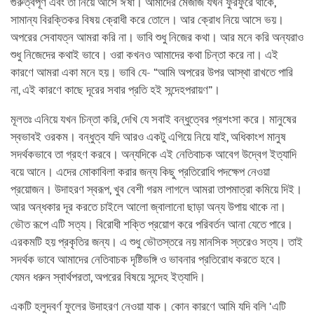
গুরুত্বপূর্ণ এবং তা নিয়ে আসে ঈর্ষা। আমাদের মেজাজ যখন ফুরফুরে থাকে,
সামান্য বিরক্তিকর বিষয় ক্রোধী করে তোলে। আর ক্রোধ নিয়ে আসে ভয়।
অপরের সেবাযত্ন আমরা করি না। ভাবি শুধু নিজের কথা। আর মনে করি অন্যরাও
শুধু নিজেদের কথাই ভাবে। ওরা কখনও আমাদের কথা চিন্তা করে না। এই
কারণে আমরা একা মনে হয়। ভাবি যে- “আমি অপরের উপর আস্থা রাখতে পারি
না, এই কারণে কাছে দূরের সবার প্রতি হই সন্দেহপরায়ণ”।
মূলতঃ এনিয়ে যখন চিন্তা করি, দেখি যে সবাই বন্ধুত্বের প্রশংসা করে। মানুষের
স্বভাবই ওরকম। বন্ধুত্ব যদি আরও একটু এগিয়ে নিয়ে যাই, অধিকাংশ মানুষ
সদর্থকভাবে তা গ্রহণ করবে। অন্যদিকে এই নেতিবাচক আবেগ উদ্বেগ ইত্যাদি
বয়ে আনে। এদের মোকাবিলা করার জন্য কিছু প্রতিরোধি পদক্ষেপ নেওয়া
প্রয়োজন। উদাহরণ স্বরূপ, খুব বেশী গরম লাগলে আমরা তাপমাত্রা কমিয়ে দিই।
আর অন্ধকার দূর করতে চাইলে আলো জ্বালানো ছাড়া অন্য উপায় থাকে না।
ভৌত রূপে এটি সত্য। বিরোধী শক্তি প্রয়োগ করে পরিবর্তন আনা যেতে পারে।
এরকমটি হয় প্রকৃতির জন্য। এ শুধু ভৌতস্তরে নয় মানসিক স্তরেও সত্য। তাই
সদর্থক ভাবে আমাদের নেতিবাচক দৃষ্টিভঙ্গি ও ভাবনার প্রতিরোধ করতে হবে।
যেমন ধরুন স্বার্থপরতা, অপরের বিষয়ে সন্দেহ ইত্যাদি।
একটি হলুদবর্ণ ফুলের উদাহরণ নেওয়া যাক। কোন কারণে আমি যদি বলি ‘এটি