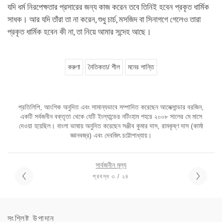
যদি ধর্ম নিরপেক্ষতার প্রসারের জন্য কাজ করেন তবে তিনিই হবেন প্রকৃত ধার্মিক
সাধক। আর যদি তাঁরা তা না করেন, শুধু চার্চ, মসজিদ বা সিনাগগে গেলেও তারা
প্রকৃত ধার্মিক হবেন কী না, তা নিয়ে আমার সন্দেহ আছে।
করুণা
নৈতিকতা/ শীল
মনের শান্তি
প্রতিলিপি, আংশিক অনুদিত এবং সামান্যভাবে সম্পাদিত করেছেন আলেক্সান্ডার বরজিন,
একটি সর্বজনীন বক্তৃতা থেকে যেটি ইংল্যান্ডের নটিংহাম শহরে ২০০৮ সালের মে মাসে
দেওয়া হয়েছিল। বাংলা ভাষায় অনুদিত করেছেন সঞ্জীব কুমার দাস, রামকৃষ্ণ দাস (কার্মা
জ্ঞানবজ্র) এবং দেবজিৎ চট্টোপাধ্যায়।
সার্বজনীন মূল্য
প্রবন্ধ ৩ / ২৪
সংশ্লিষ্ট উপাদান