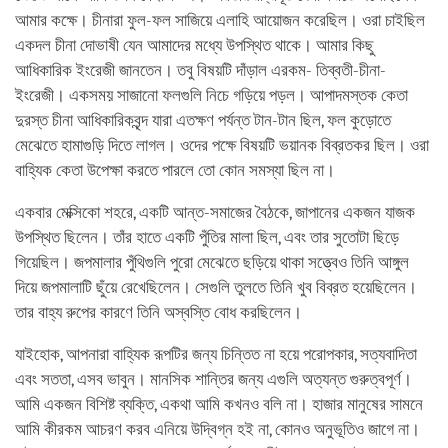
আমার কক্ষে। চীনারা ফুল-ফল সাজিয়ে এলাহি আয়োজন করেছিল। ওরা চাইছিল
একদল চীনা দোভাষী যেন আমাদের মধ্যে উপস্থিত থাকে। আমার কিছু
আধিকারিক ইংরেজী জানতেন। তবু বিষয়টি দাঁড়াল এরকম- তিব্বতী-চীনা-
ইংরেজী। একসময় সাজানো ফলগুলি নিচে গড়িয়ে পড়ল। আপাদমস্তক কেতা
দুরস্ত চীনা আধিকারিকবৃন্দ যারা এতক্ষণ পর্যন্ত টান-টান ছিল, ফল কুড়োতে
মেঝেতে হামাগুড়ি দিতে লাগল। ওদের পক্ষে বিষয়টি ভয়ানক বিব্রতকর ছিল। ওরা
বাহ্যিক কেতা উপেক্ষা করতে পারলে তো কোন সমস্যা ছিল না।
একবার মেক্সিকো শহরে, একটি আন্ত-সমাজের বৈঠকে, জাপানের একজন যাজক
উপস্থিত ছিলেন। তাঁর হাতে একটি পুঁতির মালা ছিল, এবং তার সুতোটা ছিড়ে
গিয়েছিল। জপমালার পুঁথিগুলি পুরো মেঝেতে ছড়িয়ে থাকা সত্ত্বেও তিনি আঙ্গুল
দিয়ে জপমালাটি ছুঁয়ে রেখেছিলেন। সেগুলি তুলতে তিনি খুব বিব্রত হয়েছিলেন।
তার বাহ্য রুপের কারণে তিনি অস্বস্তি বোধ করছিলেন।
যাইহোক, আপনারা বাহ্যিক রূপটির জন্য চিন্তিত না হয়ে পরোপকার, সত্যবাদিতা
এবং সততা, এসব ভাবুন। মানসিক শান্তির জন্য এগুলি অত্যন্ত গুরুত্বপূর্ণ।
আমি একজন বিশিষ্ট ব্যক্তি, একথা আমি কখনও বলি না। হাজার মানুষের সামনে
আমি কীরকম আচরণ করব এনিয়ে উদ্বিগ্ন হই না, কোনও অনুভূতিও জাগে না।