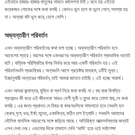
এইভাবে হাজার-হাজার মানুষের সামনে ধর্মদেশনা দিই। মনে হয় এইতো
কয়েকজন লোকের সঙ্গে কথা বলছি। কোনও ভুল হলে বা ভুলে গেলে, সমস্যা হয়
না। অন্যরা যদি ভুল করে, হেসে ফেলি।
অভ্যন্তরীণ পরিবর্তন
এখন অভ্যন্তরীণ পরিবর্তনের কথা বলা হচ্ছে। অভ্যন্তরীণ পরিবর্তন হবে
আবেগের স্তরে। বয়সের সঙ্গে একধরণের অভ্যন্তরীণ পরিবর্তন স্বাভাবিক ভাবেই
ঘটে। বাহ্যিক পরিস্থিতির উপর নির্ভর করে আর একটি পরিবর্তন হয়। এই
পরিবর্তনগুলি স্বয়ংক্রিয়। অন্যগুলি আসে প্রচেষ্টার মাধ্যমে, এটিই মুখ্য।
ইচ্ছানুযায়ী অন্তরের পরিবর্তন, তাই আমরা জানতে চাইছি। এই হচ্ছে সারার্থ।
এখন আমরা জন্মান্তর, মুক্তি বা স্বর্গ নিয়ে কথা বলছি না। বহু বাধা বিপত্তি
স্বত্ত্বেও কী করে এই জীবনকে আরও বেশী সুখী ও সুন্দর করে তোলা যায়, সে কথা
বলছি। এর জন্য প্রধানত যে বিষয় বা কারণগুলিকে সামলাতে হবে সেগুলি হল
ক্রোধ, ঘৃণা, ভয়, ঈর্ষা, সন্দেহ, একাকিত্ব, কঠিন চাপ ইত্যাদি। সবগুলি আমাদের
মৌলিক মানসিক আচরণের সঙ্গে জড়িয়ে আছে। অতিরিক্ত আত্মসর্বস্বতার জন্যই
এসব দেখা দেয়। এগুলোর দিকে তাকালে দেখি ‘আমি’ হয়ে ওঠে সর্বাপেক্ষা