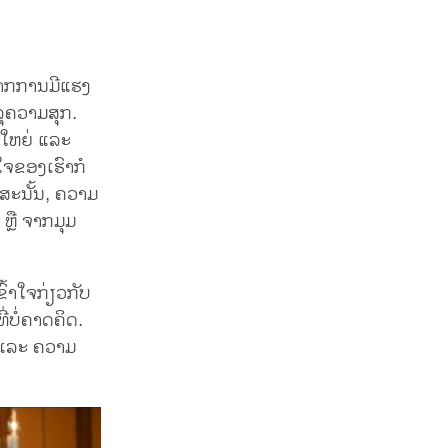
ຈາກການມີແຮງ
ລຸຄວາມສຸກ.
ຄືໃຫຍ່ ແລະ
ດໃຈຂອງເຮົາກໍ
 ສະນັ້ນ, ຄວາມ
 ຫຼື ຈາກມຸມ
ົ້າໃຈກ່ຽວກັບ
ີ່ບໍ່ຄາດຄິດ.
 ແລະ ຄວາມ