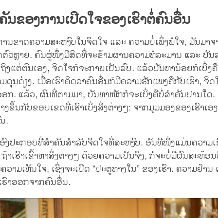
ັນຂອງການເປີດໃຈຂອງເຮົາຕໍ່ຄົນອື່ນ
ບການຂາດຄວາມສະຫງົບໃນຈິດໃຈ ແລະ ຄວາມບໍ່ເພິ່ງພໍໃຈ, ມັນມາ
ກ່ຕົວຫຼາຍ. ຄົນຜູ່ໜຶ່ງມີສິດທີ່ຈະຂ້າມຜ່ານຄວາມທໍລະມານ ແລະ ບັນ
ດເຖິງແຕ່ຕົນເອງ, ຈິດໃຈກໍຈະກາຍເປັນລົບ. ແລ້ວບັນຫານ້ອຍກໍເບິ່ງ
ດຸ່ນດ່ຽງ. ເມື່ອເຮົາຄິດວ່າຄົນອື່ນກໍມີຄວາມຮັກແພງຄືກັບເຮົາ, ຈິ
ອກ. ແລ້ວ, ຜົນທີ່ຕາມມາ, ບັນຫາໜັກກໍຈະເບິ່ງຄືບໍ່ສຳຄັນປານໃດ.
ຕ່າງຂຶ້ນກັບຂອບເຂດທີ່ເຮົາເບິ່ງສິ່ງຕ່າງໆ: ຈາກມຸມມອງຂອງເຮົາເອງ
ົນ.
ງອົງປະກອບທີ່ສຳຄັນສຳລັບຈິດໃຈທີ່ສະຫງົບ. ອັນທີໜຶ່ງແມ່ນຄວາມເຂ
ຖ້າເຮົາເຂົ້າຫາສິ່ງຕ່າງໆ ດ້ວຍຄວາມເປັນຈິງ, ກໍຈະບໍ່ມີຜົນສະທ້ອນທ
ນຄວາມເຫັນໃຈ, ເຊິ່ງຈະເປີດ “ປະຕູທາງໃນ” ຂອງເຮົາ. ຄວາມຢ້ານ
ຮົາອອກຈາກຄົນອື່ນ.