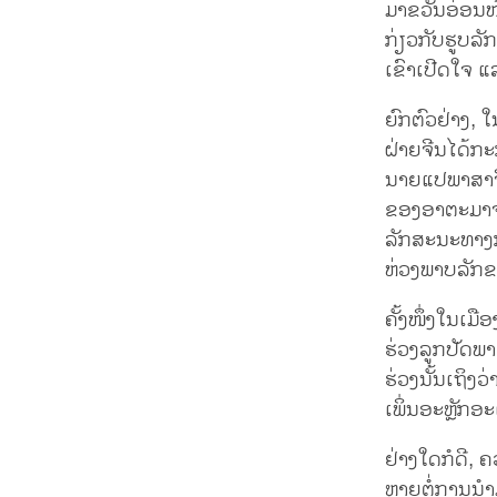
ມາຂວັນອ່ອນໜ້
ກ່ຽວກັບຮູບລັ
ເຂົາເປີດໃຈ ແລ
ຍົກຕົວຢ່າງ, 
ຝ່າຍຈີນໄດ້ກະ
ນາຍແປພາສາຈີນ
ຂອງອາຕະມາຈະຮ
ລັກສະນະທາງການ
ຫ່ວງພາບລັກຂອ
ຄັ້ງໜຶ່ງໃນເມື
ຮ່ວງລູກປັດພາວ
ຮ່ວງນັ້ນເຖິງວ
ເພິ່ນອະຫຼັກອ
ຢ່າງໃດກໍດີ, ຄວ
ຫຼາຍຕໍ່ການນ