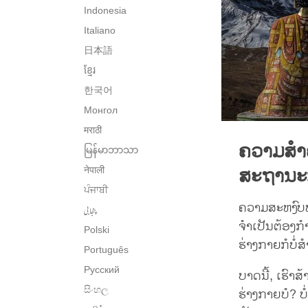
Indonesia
Italiano
日本語
ខ្មែរ
한국어
Монгол
मराठी
ຄວາມສຳ
မြန်မာဘာသာ
ສະຖານະ
नेपाली
ਪੰਜਾਬੀ
ຄວາມສະຫງົບພ
پنجابی
ຈຳເປັນຕ້ອງກຳ
Polski
ຮ່າງກາຍກໍບໍ
Português
Русский
ບາດນີ້, ເຮົາ
සිංහල
ຮ່າງກາຍບໍ? ບໍ