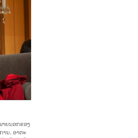
ລັກພາຍນອກຂອງ
ົບການ. ອາຕະ