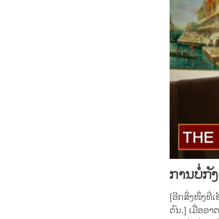
ການບໍ່ກ
[ອີກສິ່ງໜຶ່ງ
ຕົນ.] ເມື່ອອ