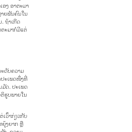
ມາເອງ ອາຕະມາ
ບຫຼາຍພັນຄົນໃນ
. ຖ້າເກີດ
າຕະມາກໍມີແຕ່
ບລະດັບຄວາມ
ປະເພດໜຶ່ງທີ່
ນມັດ. ປະເພດ
ປະຕິຮູບພາຍໃນ
ຕ່ເວົ້າກ່ຽວກັບ
ຍຸ້ງຍາກ ຫຼື