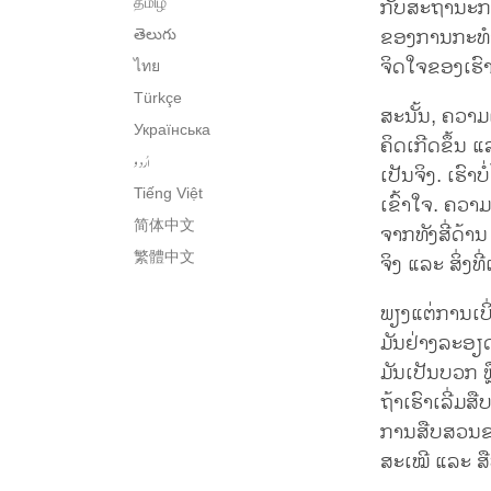
ກັບສະຖານະກາ
தமிழ்
ຂອງການກະທຳໃ
తెలుగు
ຈິດໃຈຂອງເຮົາ
ไทย
Türkçe
ສະນັ້ນ, ຄວາມເ
Українська
ຄິດເກີດຂຶ້ນ 
اُردو
ເປັນຈິງ. ເຮົາ
Tiếng Việt
ເຂົ້າໃຈ. ຄວາ
简体中文
ຈາກທັງສີ່ດ້ານ
繁體中文
ຈິງ ແລະ ສິ່ງທ
ພຽງແຕ່ການເບິ່ງ
ມັນຢ່າງລະອຽດ
ມັນເປັນບວກ ຫ
ຖ້າເຮົາເລີ່ມ
ການສືບສວນຂອ
ສະເໝີ ແລະ 