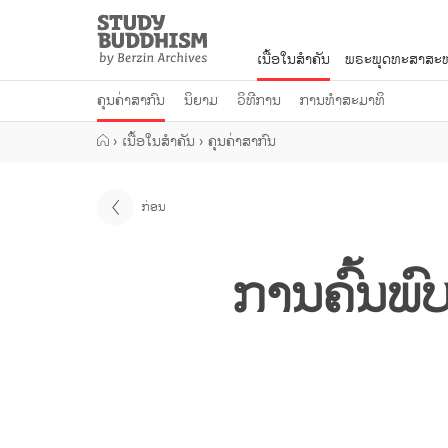
Close
Study
Buddhism
ເນື້ອໃນສຳຄັນ
ພຣະພຸດທະສາສະໜ
Home
ຄຸນຄ່າສາກົນ
ນິຍາມ
ວິທີການ
ການທຳສະມາທິ
›
ເນື້ອໃນສຳຄັນ
›
ຄຸນຄ່າສາກົນ
ກ່ອນ
ການຄົ້ນພ