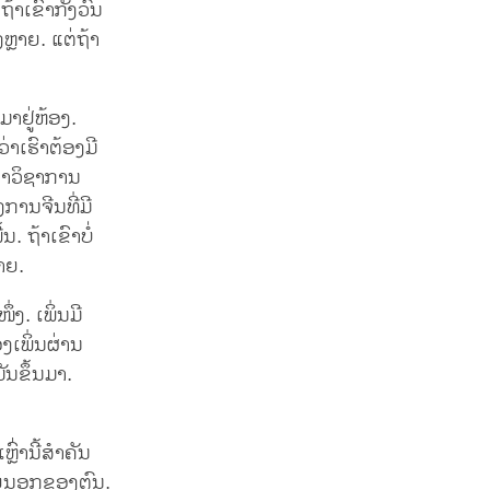
້າເຂົາກັງວົນ
ຫຼາຍ. ແຕ່ຖ້າ
າຢູ່ຫ້ອງ.
່າເຮົາຕ້ອງມີ
ວ່າວິຊາການ
ການຈີນທີ່ມີ
. ຖ້າເຂົາບໍ່
ຼາຍ.
ງ. ເພິ່ນມີ
ງເພິ່ນຜ່ານ
ມັນຂຶ້ນມາ.
ຼົ່ານີ້ສຳຄັນ
າຍນອກຂອງຕົນ.