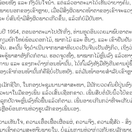
ອຍໜຶ່ງ ແລະ ກັງວົນໃຈນຳ. ແຕ່ແລ້ວອາຕະມາໄດ້ເຫັນວ່າບາງຄົນ, ຖ
ກພາຍນອກຂອງເຂົາຫຼາຍ, ເມື່ອມີສິ່ງຜິດພາດໜ້າຕາຂອງເຂົາຈະແດງ
ະ ບໍ່ສົນຖ້າມີສິ່ງຜິດພາດເກີດຂຶ້ນ, ແລ້ວກໍບໍມີບັນຫາ.
ໃນປີ 1954, ຕອນອາຕະມາໄປປັກກິ່ງ, ທ່ານທູດອິນເດຍມາພົບອາຕະມ
ກຽມຍົກໃຫຍ່ພ້ອມດອກໄມ້, ໝາກໄມ້ ແລະ ອື່ນໆ, ແລະ ເຂົາຢືນຢັນວ
. ສະນັ້ນ ຈິ່ງດຳເນີນຈາກພາສາທິເບດເປັນຈີນເປັນອັງກິດ, ເຖິງ
ູ້ພາສາອັງກິດກໍຕາມ. ຮອດຈຸດໜຶ່ງ, ພາໝາກໄມ້ຫຼົ່ນລົງ ແລ້ວທາງ
 ແລະ ແຂງກະດ້າງກ່ອນໜ້ານັ້ນ, ໄດ້ກົ້ມລົງທັງມືທັງຕີນຄານຢູ່ພື້ນ
ງເຂົາກ່ອນໜ້ານັ້ນກໍຄືຊິບໍ່ເປັນຫຍັງ. ແຕ່ມັນໜ້າອາຍສຳລັບເຂົາຫ
ອງເມັກຊີໂກ, ໃນກອງປະຊຸມນານາສາສະໜາ, ມີນັກບວດຄົນຍີ່ປຸ່ນອົງໜຶ່
ະນາໃນມືຂອງເພິ່ນ ແລ້ວເສັ້ນເຊືອກຂາດ. ເພິ່ນສືບຕໍ່ນັບນິ້ວໂປ້ຂອ
່າລູກປັດຈະຫຼົ່ນລົງທົ່ວພື້ນແລ້ວກໍຕາມ. ເພິ່ນອາຍເກີນກວ່າທີ່ຈະເກັບ
ະເຫຼືອຍ້ອນການຫ່ວງຮູບລັກຂອງເພິ່ນເອງ.
າມເຫັນໃຈ, ຄວາມເອື້ອເຟື້ອເຜື່ອແຜ່, ຄວາມຈິງ, ຄວາມຊື່ສັດ - ສິ່ງເຫ
ຳມາເຊິ່ງຄວາມສະຫງົບພາຍໃນ, ບໍ່ແມ່ນການຫ່ວງກ່ຽວກັບຮູບລັກພ