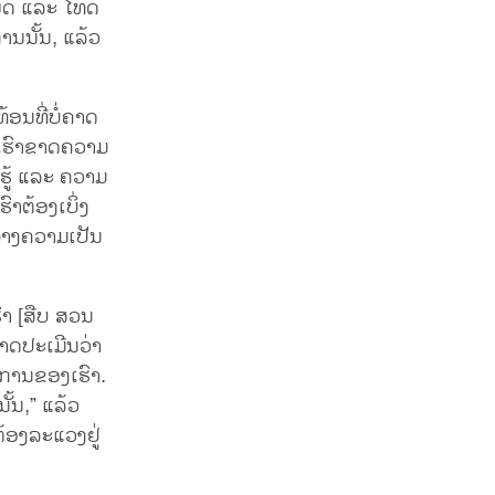
ຫຍດ ແລະ ໂທດ
ນນັ້ນ, ແລ້ວ
້ອນທີ່ບໍ່ຄາດ
ີ່ເຮົາຂາດຄວາມ
ມຮູ້ ແລະ ຄວາມ
າຕ້ອງເບິ່ງ
ຫວ່າງຄວາມເປັນ
ຮົາ [ສືບ ສວນ
ມາດປະເມີນວ່າ
ນະການຂອງເຮົາ.
້ນ,” ແລ້ວ
້ອງລະແວງຢູ່