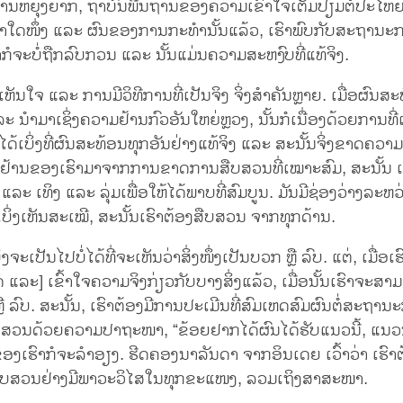
ນຫຍຸ້ງຍາກ, ຖ້າບົນພື້ນຖານຂອງຄວາມເຂົ້າໃຈເຕັມປ່ຽມຕໍ່ປະໂ
ດໜຶ່ງ ແລະ ຜົນຂອງການກະທຳນັ້ນແລ້ວ, ເຮົາພົບກັບສະຖານະກາ
ກໍຈະບໍ່ຖືກລົບກວນ ແລະ ນັ້ນແມ່ນຄວາມສະຫງົບທີ່ແທ້ຈິງ.
ຫັນໃຈ ແລະ ການມີວິທີການທີ່ເປັນຈິງ ຈິ່ງສຳຄັນຫຼາຍ. ເມື່ອຜົນສະທ
ແລະ ນຳມາເຊິ່ງຄວາມຢ້ານກົວອັນໃຫຍ່ຫຼວງ, ນັ້ນກໍເນື່ອງດ້ວຍການທ
ບໍ່ໄດ້ເບິ່ງທີ່ຜົນສະທ້ອນທຸກອັນຢ່າງແທ້ຈິງ ແລະ ສະນັ້ນຈິ່ງຂາດຄວາ
ມຢ້ານຂອງເຮົາມາຈາກການຂາດການສືບສວນທີ່ເໝາະສົມ, ສະນັ້ນ ເຮົ
 ແລະ ເທິງ ແລະ ລຸ່ມເພື່ອໃຫ້ໄດ້ພາບທີ່ສົມບູນ. ມັນມີຊ່ອງວ່າງລະ
ີ່ເບິ່ງເຫັນສະເໝີ, ສະນັ້ນເຮົາຕ້ອງສືບສວນ ຈາກທຸກດ້ານ.
ຈະເປັນໄປບໍ່ໄດ້ທີ່ຈະເຫັນວ່າສິ່ງໜຶ່ງເປັນບວກ ຫຼື ລົບ. ແຕ່, ເມື່ອເ
 ແລະ] ເຂົ້າໃຈຄວາມຈິງກ່ຽວກັບບາງສິ່ງແລ້ວ, ເມື່ອນັ້ນເຮົາຈະສາ
ຼື ລົບ. ສະນັ້ນ, ເຮົາຕ້ອງມີການປະເມີນທີ່ສົມເຫດສົມຜົນຕໍ່ສະຖາ
ສືບສວນດ້ວຍຄວາມປາຖະໜາ, “ຂ້ອຍຢາກໄດ້ຜົນໄດ້ຮັບແນວນີ້, ແນວນັ
ງເຮົາກໍຈະລຳອຽງ. ຮີດຄອງນາລັນດາ ຈາກອິນເດຍ ເວົ້າວ່າ ເຮົາຕ
ສືບສວນຢ່າງມີພາວະວິໄສໃນທຸກຂະແໜງ, ລວມເຖິງສາສະໜາ.