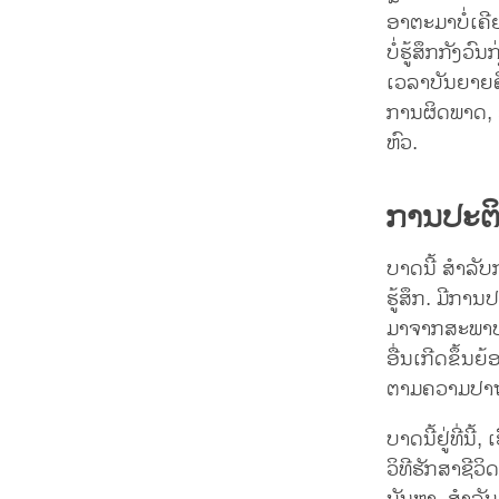
ອາຕະມາບໍ່ເຄ
ບໍ່ຮູ້ສຶກກັງວ
ເວລາບັນຍາຍຄື
ການຜິດພາດ, ອ
ຫົວ.
ການປະຕ
ບາດນີ້ ສຳລັ
ຮູ້ສຶກ. ມີກາ
ມາຈາກສະພາບກ
ອື່ນເກີດຂຶ້ນ
ຕາມຄວາມປາຖະ
ບາດນີ້ຢູ່ທີ່ນີ
ວິທີຮັກສາຊີວ