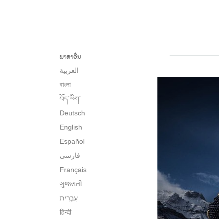
ພາສາອື່ນ
العربية
বাংলা
བོད་ཡིག་
Deutsch
English
Español
فارسی
Français
ગુજરાતી
हिन्दी