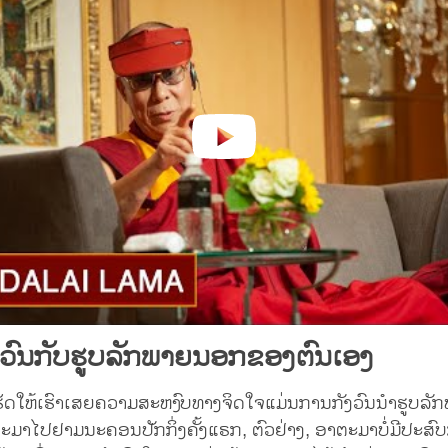
ັງວົນກັບຮູບລັກພາຍນອກຂອງຕົນເອງ
ທີ່ເຮັດໃຫ້ເຮົາເສຍຄວາມສະຫງົບທາງຈິດໃຈແມ່ນການກັງວົນນຳຮູບ
າຕະມາໄປຢາມນະຄອນປັກກິ່ງຄັ້ງແຣກ, ຕົວຢ່າງ, ອາຕະມາບໍ່ມີປະສ