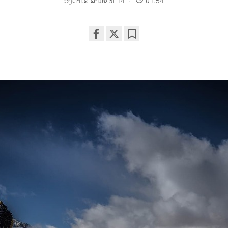
ອົງດາໄລ ລາມະ ທີ 14
01:54
Share
Bookmark
on
facebook