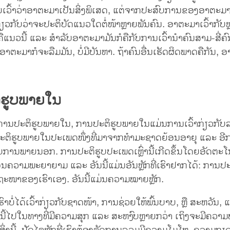
ີຍເວົ້າວ່າອາຕະມາເປັນສິ່ງພິເສດ, ແຕ່ຈາກປະສົບການຂອງອາຕະ
ົນກ່ຽວກັບວ່າຈະປະຕິບັດແນວໃດຕໍ່ໜ້າຫຼາຍພັນຄົນ. ອາຕະມາເວົ້າກັ
ແນວນີ້ ແລະ ສຳລັບອາຕະມາມັນກໍຄືກັບການເວົ້ານຳຄົນສາມ-ສີ່ຄົນ
າຕະມາກໍຈະລືມມັນ, ບໍ່ມີບັນຫາ. ຖ້າຄົນອື່ນເຮັດຜິດພາດຄືກັນ, ອ
ິຮູບພາຍໃນ
ບການປະຕິຮູບພາຍໃນ, ການປະຕິຮູບພາຍໃນແມ່ນການເວົ້າກ່ຽວກັ
ນປະຕິຮູບພາຍໃນປະເພດໜຶ່ງທີ່ມາຈາກທຳມະຊາດຍ້ອນອາຍຸ ແລະ ອີກ
ານພາຍນອກ. ການປະຕິຮູບປະເພດເຫຼົ່ານີ້ເກີດຂຶ້ນໂດຍອັດຕະໂ
ຍ້ອນຄວາມພະຍາຍາມ ແລະ ອັນນີ້ແມ່ນອັນຫຼັກທີ່ເຮົາຢາກໄດ້: ການ
ໜາຂອງເຮົາເອງ. ອັນນີ້ແມ່ນຄວາມໝາຍຫຼັກ.
້, ເຮົາບໍ່ໄດ້ເວົ້າກ່ຽວກັບຊາດໜ້າ, ການຊ່ວຍໃຫ້ພົ້ນບາບ, ຫຼື ສະຫວັນ, ແ
ິດນີ້ໄປໃນທາງທີ່ມີຄວາມສຸກ ແລະ ສະຫງົບຫຼາຍກວ່າ ເຖິງຈະມີຄວາມຫ