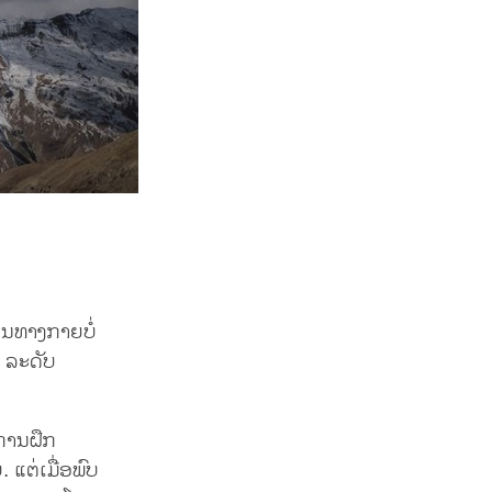
ນທາງກາຍບໍ່
ວ ລະດັບ
ກການຝຶກ
 ແຕ່ເມື່ອພົບ