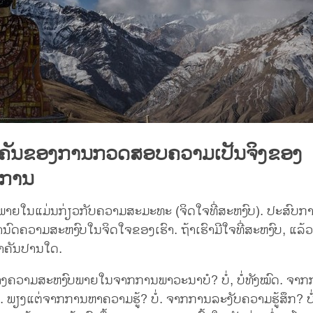
ຄັນຂອງການກວດສອບຄວາມເປັນຈິງຂອງ
ການ
າຍໃນແມ່ນກ່ຽວກັບຄວາມສະມະທະ (ຈິດໃຈທີ່ສະຫງົບ). ປະສົບກາ
ນົດຄວາມສະຫງົບໃນຈິດໃຈຂອງເຮົາ. ຖ້າເຮົາມີໃຈທີ່ສະຫງົບ, ແລ້
່ສຳຄັນປານໃດ.
ສ້າງຄວາມສະຫງົບພາຍໃນຈາກການພາວະນາບໍ? ບໍ່, ບໍ່ທັງໝົດ. ຈາ
່. ພຽງແຕ່ຈາກການຫາຄວາມຮູ້? ບໍ່. ຈາກການລະງັບຄວາມຮູ້ສຶກ? ບໍ່.