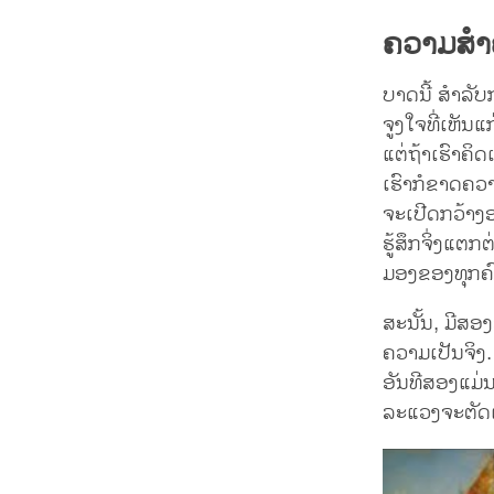
ຄວາມສຳຄ
ບາດນີ້ ສຳລັ
ຈູງໃຈທີ່ເຫັນແ
ແຕ່ຖ້າເຮົາຄິ
ເຮົາກໍຂາດຄວາມ
ຈະເປີດກວ້າງອ
ຮູ້ສຶກຈິ່ງແຕກ
ມອງຂອງທຸກຄ
ສະນັ້ນ, ມີສອ
ຄວາມເປັນຈິງ. 
ອັນທີສອງແມ່
ລະແວງຈະຕັດເ