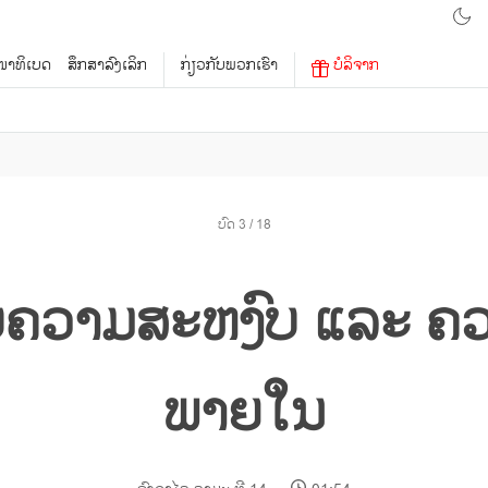
າທິເບດ
ສຶກສາລົງເລິກ
ກ່ຽວກັບພວກເຮົາ
ບໍລິຈາກ
ບົດ 3 / 18
ົບຄວາມສະຫງົບ ແລະ ຄວ
ພາຍໃນ