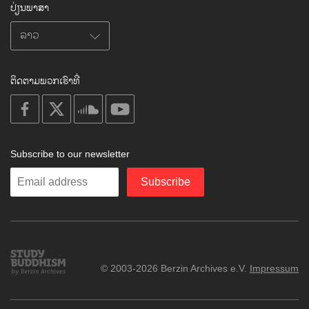
ປ່ຽນພາສາ
ຕິດຕາມພວກເຮົາທີ່
on
on
on
on
facebook
X
soundcloud
youtube
Subscribe to our newsletter
Enter
Subscribe
your
email
Study
© 2003-2026 Berzin Archives e.V.
Impressum
Buddhism
Home