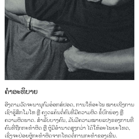
ຄຳອະທິບາຍ
ອີງຕາມວັດຈະນານຸກົມອ໋ອກສ໌ຝອດ, ການໃຫ້ອະໄພ ໝາຍເຖິງການ
ເຊົາຮູ້ສຶກໂມໂຫ ຫຼື ຄຽດແຄ້ນຕໍ່ຄົນທີ່ມີຄວາມຜິດ ຂໍ້ບົກພ່ອງ ຫຼື
ຄວາມຜິດພາດ. ສຳລັບບາງຄົນ, ມັນມີຄວາມໝາຍແຝງຂອງການທີ່
ຄົນທີ່ຖືກກະທຳຜິດ ຫຼື ຜູ້ມີອຳນາດສູງກວ່າ ໄດ້ໃຫ້ອະໄພຍະໂທດ,
ເຊິ່ງຈະປ່ອຍຜູ້ກະທຳຜິດຈາກໂທດຕໍ່ການກະທຳຂອງເພີ່ນ.