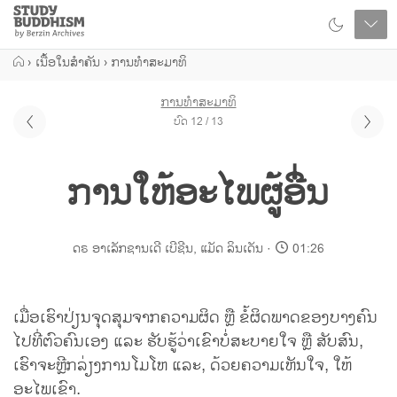
Close
Study
Buddhism
Home
›
ເນື້ອໃນສຳຄັນ
›
ການທຳສະມາທິ
ການທຳສະມາທິ
ບົດ 12 / 13
ການໃຫ້ອະໄພຜູ້ອື່ນ
ດຣ ອາເລັກຊານເດີ ເບີຊີນ
,
ແມັດ ລິນເດັນ
01:26
ເມື່ອເຮົາປ່ຽນຈຸດສຸມຈາກຄວາມຜິດ ຫຼື ຂໍ້ຜິດພາດຂອງບາງຄົນ
ໄປທີ່ຕົວຄົນເອງ ແລະ ຮັບຮູ້ວ່າເຂົາບໍ່ສະບາຍໃຈ ຫຼື ສັບສົນ,
ເຮົາຈະຫຼີກລ່ຽງການໂມໂຫ ແລະ, ດ້ວຍຄວາມເຫັນໃຈ, ໃຫ້
ອະໄພເຂົາ.