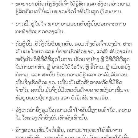
ພະຍາຍາມຄິດເຖິງສິ່ງທີ່ເຈົ້າໄດ້ຮູ້ສຶກ ແລະ ສັງເກດວ່າຄວາມ
ຮູ້ສຶກຄືແນວນີ້ບໍ່ແມ່ນພາວະຈິດໃຈທີ່ເປັນສຸກ ຫຼື ສະບາຍ.
ບາດນີ້, ຢູ່ໃນໃຈ ພະຍາຍາມແຍກຄົນຜູ້ນັ້ນອອກຈາກການ
ກະທຳຜິດພາດຂອງເພີ່ນ.
ຄົນຜູ້ນັ້ນ, ຄືດັ່ງຄົນອື່ນທຸກຄົນ, ລວມເຖິງຕົວເຈົ້າເອງນຳ, ຢາກ
ເປັນປະໂຫຍດ ແລະ ບໍ່ຢາກເຮັດຜິດພາດ, ແຕ່ສັບສົນວ່າແມ່ນ
ຫຍັງເປັນວິທີທີ່ດີທີ່ສຸດໃນການເຮັດບາງຢ່າງ ຫຼື ວິທີທີ່ດີທີ່ສຸດ
ໃນການກະທຳ, ຫຼື ອາດບໍ່ໄດ້ໃສ່ໃຈ, ຫຼື ຂີ້ຄ້ານ, ຫຼື ແມ່ນຫຍັງ
ກໍຕາມ, ແລະ ສະນັ້ນ ຍ້ອນຄວາມບໍ່ຮູ້ ແລະ ອາລົມລົບກວນ,
ເພີ່ນຈິ່ງເຮັດຜິດພາດ. ເເພີ່ນເປັນສັດສັງສາຣະວັດທີ່ມີຂີດ
ຈຳກັດ, ສະນັ້ນ ມັນຈິ່ງບໍ່ມີເຫດຜົນທີ່ຈະຄາດຫວັງວ່າເພີ່ນຈະ
ສົມບູນແບບຢູ່ຕະຫຼອດ ແລະ ບໍ່ເຮັດຜິດພາດເລີຍ.
ສັງເກດວ່າຍິ່ງສຸມໃສ່ຄວາມເຂົ້າໃຈອັນນີ້ຫຼາຍເທົ່າໃດ, ຄວາມ
ໂມໂຫຂອງເຈົ້າຍິ່ງບັນເທົາລົງເທົ່ານັ້ນ.
ສ້າງຄວາມເຫັນໃຈຕໍ່ເພີ່ນ, ຄວາມປາຖະໜາໃຫ້ພົ້ນຈາກ