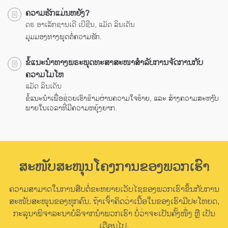
ຄວາມຮັກແມ່ນຫຍັງ?
ດຣ ອາເລັກຊານເດີ ເບີຊີນ, ແມັດ ລິນເດັນ
ມຸມມອງທາງພຸດຕໍ່ຄວາມຮັກ.
ຂໍ້ແນະນຳທາງພຣະພຸດທະສາສະໜາສຳລັບການຈັດການກັບ
ຄວາມໂມໂຫ
ແມັດ ລິນເດັນ
ຂໍ້ແນະນຳເພື່ອຊ່ວຍເຮົາຂ້າມຜ່ານຄວາມໃຈຮ້າຍ, ແລະ ສ້າງຄວາມສະຫງົບ
ພາຍໃນເວລາທີ່ມີຄວາມຫຍຸ້ງຍາກ.
ສະໜັບສະໜຸນໂຄງການຂອງພວກເຮົາ
ຄວາມສາມາດໃນການສືບຕໍ່ຂະຫຍາຍເວັບໄຊຂອງພວກເຮົາຂຶ້ນກັບການ
ສະໜັບສະໜຸນຂອງທຸກຄົນ. ຖ້າເຈົ້າຄິດວ່າເນື້ອໃນຂອງເຮົາມີປະໂຫຍດ,
ກະລຸນາພິຈາລະນາບໍລິຈາກນຳພວກເຮົາ ບໍ່ວ່າຈະເປັນຄັ້ງໜຶ່ງ ຫຼື ເປັນ
ເດືອນໄປ.