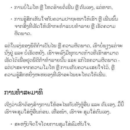
ການບໍ່ໂມໂຫ ຫຼື ໂຫດຮ້າຍຕໍ່ເພີ່ນ ຫຼື ຕົນເອງ, ແຕ່ຫາກ,
ການຮູ້ສຶກເຫັນໃຈກັບຄວາມປາຖະໜາໃຫ້ເຮົາ ຫຼື ເພີ່ນພົ້ນ
ຈາກສິ່ງທີ່ເຮັດໃຫ້ເຮົາກະທຳແບບທຳລາຍ ຫຼື ເຮັດຄວາມ
ຜິດພາດ.
ແຕ່ໃນແງ່ຂອງພຶຕິກຳເປັນໄພ ຫຼື ຄວາມຜິດພາດ, ເຮົາບໍ່ພຽງແຕ່ຈະ
ນັ່ງຢູ່ ແລະ ບໍ່ເຮັດຫຍັງ. ເຮົາຈະລົງມືທຸກບາດກ້າວທີ່ເຮົາສາມາດ
ເຮັດໄດ້ເພື່ອຢຸດພຶຕິກຳທຳລາຍນັ້ນ ແລະ ແກ້ໄຂຄວາມຜິດພາດ -
ແຕ່ປາສະຈາກຄວາມໂມໂຫ ຫຼື ການເກັບຄວາມເສຍໃຈໄວ້, ຫຼື
ຄວາມຮູ້ສຶກຫຍິ່ງຜະຫຍອງທີ່ເຮົາອະໄພຍະໂທດໃຫ້ເພີ່ນ.
ການທຳສະມາທິ
ເຖິງວ່າເຮົາຕ້ອງສ້າງການໃຫ້ອະໄພກັບທັງຜູ້ອື່ນ ແລະ ຕົນເອງ, ມື້ນີ້
ເຮົາຈະສຸມໃສ່ຜູ້ອື່ນກ່ອນ. ເທື່ອໜ້າ, ເຮົາຈະ ສຸມໃສ່ຕົນເອງ.
ສະຫງົບຈິດໃຈໂດຍການສຸມໃສ່ລົມຫັນໃຈ.