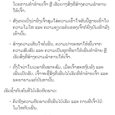
ໂດຍການທຳຮ້າຍເຈົ້າ ຫຼື ເຮັດບາງສິ່ງທີ່ສ້າງຄວາມລຳຄານ
ໃຫ້ເຈົ້າ.
ສັງເກດເບິ່ງວ່າຍິ່ງເຈົ້າສຸມໃສ່ຄວາມເຂົ້າໃຈອັນນີ້ຫຼາຍເທົ່າໃດ
ຄວາມໂມໂຫ ແລະ ຄວາມຄຽດແຄ້ນຂອງເຈົ້າກໍຍິ່ງບັນເທົາລົງ
ເທົ່ານັ້ນ.
ສ້າງຄວາມເຫັນໃຈຕໍ່ເພີ່ນ, ຄວາມປາຖະໜາໃຫ້ພົ້ນຈາກ
ຄວາມສັບສົນ ແລະ ຄວາມເປັນທຸກທີ່ພາໃຫ້ເພີ່ນທຳຮ້າຍ ຫຼື
ເຮັດສິ່ງທີ່ສ້າງຄວາມລຳຄານໃຫ້ເຈົ້າ.
ຕັ້ງໃຈວ່າໃນເວລາທີ່ເໝາະສົມ, ເມື່ອເຈົ້າສະຫງົບລົງ ແລະ
ເພີ່ນເປີດຮັບ, ເຈົ້າຈະຊີ້ສິ່ງທີ່ເພີ່ນໄດ້ເຮັດທີ່ທຳຮ້າຍເຈົ້າ ແລະ
ພະຍາຍາມແກ້ບັນຫານັ້ນ.
ເຮັດຊ້ຳກັບຄົນທີ່ໄດ້ເຮັດຜິດພາດ:
ຄິດຖິງຄວາມຜິດພາດທີ່ເພີ່ນໄດ້ເຮັດ ແລະ ການທີ່ເຈົ້າໄດ້
ໂມໂຫກັບເພີ່ນ.