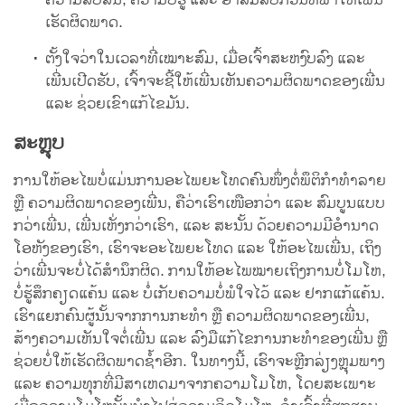
ຄວາມສັບສົນ, ຄວາມບໍ່ຮູ້ ແລະ ອາລົມລົບກວນທີ່ພາໃຫ້ເພີ່ນ
ເຮັດຜິດພາດ.
ຕັ້ງໃຈວ່າໃນເວລາທີ່ເໝາະສົມ, ເມື່ອເຈົ້າສະຫງົບລົງ ແລະ
ເພີ່ນເປີດຮັບ, ເຈົ້າຈະຊີ້ໃຫ້ເພີ່ນເຫັນຄວາມຜິດພາດຂອງເພີ່ນ
ແລະ ຊ່ວຍເຂົາແກ້ໄຂມັນ.
ສະຫຼຸບ
ການໃຫ້ອະໄພບໍ່ແມ່ນການອະໄພຍະໂທດຄົນໜຶ່ງຕໍ່ພຶຕິກຳທຳລາຍ
ຫຼື ຄວາມຜິດພາດຂອງເພີ່ນ, ຄືວ່າເຮົາເໜືອກວ່າ ແລະ ສົມບູນແບບ
ກວ່າເພີ່ນ, ເພີ່ນເຫັ່ງກວ່າເຮົາ, ແລະ ສະນັ້ນ ດ້ວຍຄວາມມີອຳນາດ
ໂອຫັງຂອງເຮົາ, ເຮົາຈະອະໄພຍະໂທດ ແລະ ໃຫ້ອະໄພເພີ່ນ, ເຖິງ
ວ່າເພີ່ນຈະບໍ່ໄດ້ສຳນຶກຜິດ. ການໃຫ້ອະໄພໝາຍເຖິງການບໍ່ໂມໂຫ,
ບໍ່ຮູ້ສຶກຄຽດແຄ້ນ ແລະ ບໍ່ເກັບຄວາມບໍ່ພໍໃຈໄວ້ ແລະ ຢາກແກ້ແຄ້ນ.
ເຮົາແຍກຄົນຜູ້ນັ້ນຈາກການກະທຳ ຫຼື ຄວາມຜິດພາດຂອງເພີ່ນ,
ສ້າງຄວາມເຫັນໃຈຕໍ່ເພີ່ນ ແລະ ລົງມືແກ້ໄຂການກະທຳຂອງເພີ່ນ ຫຼື
ຊ່ວຍບໍ່ໃຫ້ເຮັດຜິດພາດຊ້ຳອີກ. ໃນທາງນີ້, ເຮົາຈະຫຼີກລ່ຽງຫຼຸມພາງ
ແລະ ຄວາມທຸກທີ່ມີສາເຫດມາຈາກຄວາມໂມໂຫ, ໂດຍສະເພາະ