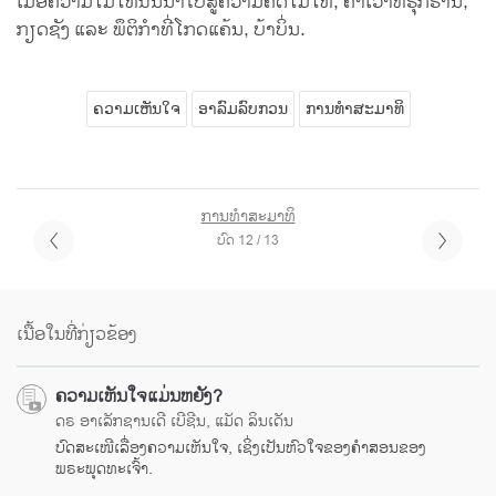
ເມື່ອຄວາມໂມໂຫນັ້ນນຳໄປສູ່ຄວາມຄິດໂມໂຫ, ຄຳເວົ້າທີ່ຮຸກຮານ,
ກຽດຊັງ ແລະ ພຶຕິກຳທີ່ໂກດແຄ້ນ, ບ້າບິ່ນ.
ຄວາມເຫັນໃຈ
ອາລົມລົບກວນ
ການທຳສະມາທິ
ການທຳສະມາທິ
ບົດ 12 / 13
ເນື້ອໃນທີ່ກ່ຽວຂ້ອງ
ຄວາມເຫັນໃຈແມ່ນຫຍັງ?
ດຣ ອາເລັກຊານເດີ ເບີຊີນ, ແມັດ ລິນເດັນ
ບົດສະເໜີເລື່ອງຄວາມເຫັນໃຈ, ເຊິ່ງເປັນຫົວໃຈຂອງຄຳສອນຂອງ
ພຣະພຸດທະເຈົ້າ.