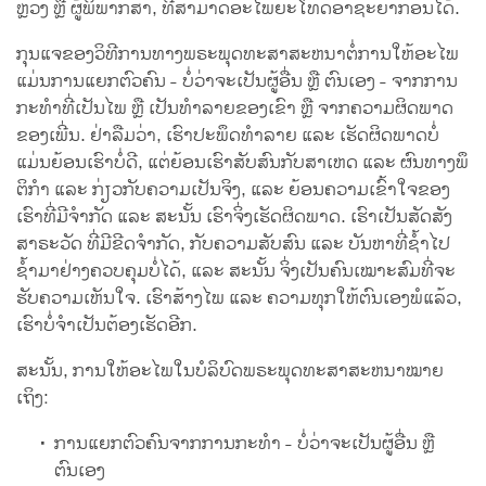
ຫຼວງ ຫຼື ຜູ້ພິພາກສາ, ທີ່ສາມາດອະໄພຍະໂທດອາຊະຍາກອນໄດ້.
ກຸນແຈຂອງວິທີການທາງພຣະພຸດທະສາສະຫນາຕໍ່ການໃຫ້ອະໄພ
ແມ່ນການແຍກຕົວຄົນ - ບໍ່ວ່າຈະເປັນຜູ້ອື່ນ ຫຼື ຕົນເອງ - ຈາກການ
ກະທຳທີ່ເປັນໄພ ຫຼື ເປັນທຳລາຍຂອງເຂົາ ຫຼື ຈາກຄວາມຜິດພາດ
ຂອງເພີ່ນ. ຢ່າລືມວ່າ, ເຮົາປະພຶດທຳລາຍ ແລະ ເຮັດຜິດພາດບໍ່
ແມ່ນຍ້ອນເຮົາບໍ່ດີ, ແຕ່ຍ້ອນເຮົາສັບສົນກັບສາເຫດ ແລະ ຜົນທາງພຶ
ຕິກຳ ແລະ ກ່ຽວກັບຄວາມເປັນຈິງ, ແລະ ຍ້ອນຄວາມເຂົ້າໃຈຂອງ
ເຮົາທີ່ມີຈຳກັດ ແລະ ສະນັ້ນ ເຮົາຈິ່ງເຮັດຜິດພາດ. ເຮົາເປັນສັດສັງ
ສາຣະວັດ ທີ່ມີຂີດຈຳກັດ, ກັບຄວາມສັບສົນ ແລະ ບັນຫາທີ່ຊ້ຳໄປ
ຊ້ຳມາຢ່າງຄວບຄຸມບໍ່ໄດ້, ແລະ ສະນັ້ນ ຈິ່ງເປັນຄົນເໝາະສົມທີ່ຈະ
ຮັບຄວາມເຫັນໃຈ. ເຮົາສ້າງໄພ ແລະ ຄວາມທຸກໃຫ້ຕົນເອງພໍແລ້ວ,
ເຮົາບໍ່ຈຳເປັນຕ້ອງເຮັດອີກ.
ສະນັ້ນ, ການໃຫ້ອະໄພໃນບໍລິບົດພຣະພຸດທະສາສະຫນາໝາຍ
ເຖິງ:
ການແຍກຕົວຄົນຈາກການກະທຳ - ບໍ່ວ່າຈະເປັນຜູ້ອື່ນ ຫຼື
ຕົນເອງ