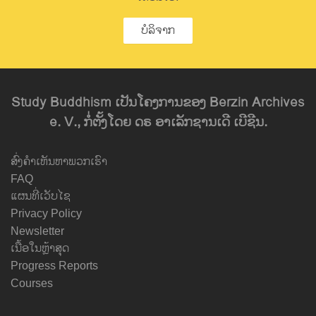
ບໍລິຈາກ
Study Buddhism ເປັນໂຄງການຂອງ Berzin Archives
e. V., ກໍ່ຕັ້ງໂດຍ ດຣ ອາເລັກຊານເດີ ເບີຊີນ.
ສົ່ງຄຳເຫັນຫາພວກເຮົາ
FAQ
ແຜນທີ່ເວັບໄຊ
Privacy Policy
Newsletter
ເນື້ອໃນຫຼ້າສຸດ
Progress Reports
Courses