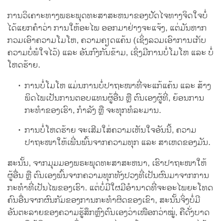
ການວິເຄາະທາງພຣະພຸດທະສາສະຫນາຂອງປັດໄຈທາງຈິດໃຈບໍ່
ໄດ້ແຍກຄຳວ່າ ການໃຫ້ອະໄພ ອອກມາຢ່າງຈະແຈ້ງ, ແຕ່ມັນຫາກ
ກວມເອົາຄວາມໂມໂຫ, ຄວາມຄຽດແຄ້ນ (ເຊິ່ງລວມເອົາການເກັບ
ຄວາມບໍ່ພໍໃຈໄວ້) ແລະ ອັນກົງກັນຂ້າມ, ເຊິ່ງມີການບໍ່ໂມໂຫ ແລະ ບໍ່
ໂຫດຮ້າຍ.
ການບໍ່ໂມໂຫ ແມ່ນການບໍ່ປາຖະໜາທີ່ຈະແກ້ແຄ້ນ ແລະ ສ້າງ
ພິດໄພເປັນການຕອບແທນຜູ້ອື່ນ ຫຼື ຕົນເອງຜູ້ທີ່, ຍ້ອນການ
ກະທຳຂອງເຮົາ, ກຳລັງ ຫຼື ຈະທຸກທໍລະມານ.
ການບໍ່ໂຫດຮ້າຍ ຈະເສີມໃສ່ຄວາມເຫັນໃຈອັນນີ້, ຄວາມ
ປາຖະໜາໃຫ້ເພີ່ນພົ້ນຈາກຄວາມທຸກ ແລະ ສາເຫດຂອງມັນ.
ສະນັ້ນ, ຈາກມຸມມອງພຣະພຸດທະສາສະຫນາ, ເຮົາປາຖະໜາໃຫ້
ຜູ້ອື່ນ ຫຼື ຕົນເອງພົ້ນຈາກຄວາມທຸກທັງປວງທີ່ເປັນຜົນມາຈາກການ
ກະທຳທີ່ເປັນໄພຂອງເຮົາ. ແຕ່ບໍ່ມີໃຜມີອຳນາດທີ່ຈະອະໄພຍະໂທດ
ຄົນອື່ນຈາກຜົນກັມຂອງການກະທຳຜິດຂອງເຂົາ, ສະນັ້ນຈິ່ງບໍ່ມີ
ອັນຕະລາຍຂອງຄວາມຮູ້ສຶກຫຼົງຕົນເອງວ່າເໜືອກວ່າໝູ່, ຄືດັ່ງບາດ