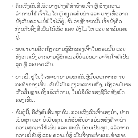
ຄິດເຖິງຄົນທີ່ເຮັດບາງຢ່າງທີ່ທຳຮ້າຍເຈົ້າ ຫຼື ສ້າງຄວາມ
ລຳຄານໃຫ້ເຈົ້າໂມໂຫ ຫຼື ຄຽດແຄ້ນນຳ ແລະ ບາງເທື່ອອາດ
ຍັງເກັບຄວາມບໍ່ພໍໃຈໄວ້ຢູ່, ຈົນວ່າຫຼັງຈາກນັ້ນເຈົ້າຍັງຄິດ
ກ່ຽວກັບສິ່ງທີ່ເພີ່ນໄດ້ເຮັດ ແລະ ຍັງໂມໂຫ ແລະ ອາລົມເສຍ
ຢູ່.
ພະຍາຍາມຄິດເຖິງຄວາມຮູ້ສຶກຂອງເຈົ້າໃນຕອນນັ້ນ ແລະ
ສັງເກດເບິ່ງວ່າຄວາມຮູ້ສຶກແນວນີ້ບໍ່ແມ່ນພາວະຈິດໃຈທີ່ເປັນ
ສຸກ ຫຼື ສະບາຍເລີຍ.
ບາດນີ້, ຢູ່ໃນໃຈພະຍາຍາມແຍກຄົນຜູ້ນັ້ນອອກຈາກການ
ກະທຳຂອງເພີ່ນ. ອັນນີ້ເປັນພຽງເຫດການໜຶ່ງ, ເຖິງວ່າມັນຈະ
ເກີດຂຶ້ນຫຼາຍຄັ້ງແລ້ວກໍຕາມ, ໃນບໍລິບົດຂອງຊີວິດທັງໝົດ
ຂອງເພີ່ນ.
ຄົນຜູ້ນີ້, ຄືດັ່ງຄົນອື່ນທຸກຄົນ, ລວມເຖິງຕົວເຈົ້າເອງນຳ, ຢາກ
ເປັນສຸກ ແລະ ບໍ່ເປັນທຸກ, ແຕ່ສັບສົນວ່າແມ່ນຫຍັງທີ່ຈະນຳ
ຄວາມສຸກມາໃຫ້ເພີ່ນ ແລະ ສະນັ້ນຍ້ອນເປັນທຸກ, ແລ້ວຈາກ
ຄວາມບໍ່ຮັບຮູ້ ແລະ ຄວາມບໍ່ຮູ້ ເພີ່ນຈິ່ງກະທຳແບບທຳລາຍ