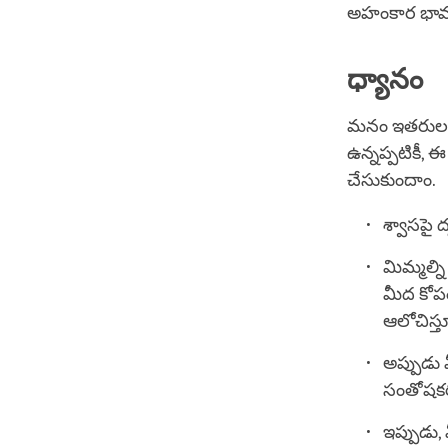
అహంకార భావన 
ధ్యానం
మనం ఇతరులతో
ఉన్నప్పటికీ,
చేసుకుందాం.
శ్వాసపై ద
మిమ్మల్ని
మీద కోపం
ఆలోచిస్త
అప్పుడు
సంతోషకర
ఇప్పుడు,