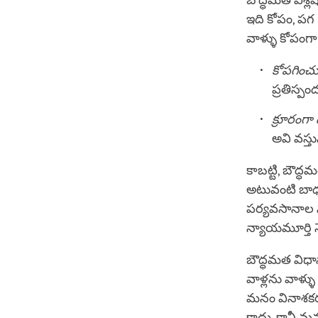
బౌద్ధమత విశ్
ఇది కోపం, పగ 
వాళ్ళు కోపంగ
కోపగించ
ప్రతిస్ప
క్రూరంగ
అవి వస్త
కాబట్టి, బౌ
అటువంటి బాధల
పర్యవసానాల ను
న్యాయమూర్తి న
బౌద్ధమత విధాన
వాళ్లను వాళ్ళ
మనం వినాశకరమై
కాదు, కానీ మన