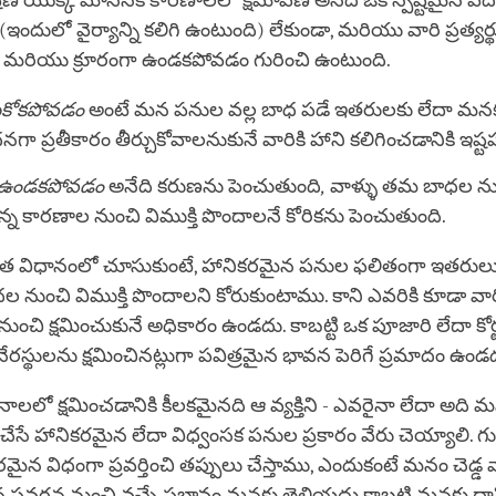
లేషణ యొక్క మానసిక కారణాలలో క్షమాపణ అనేది ఒక స్పష్టమైన పదం
(ఇందులో వైర్యాన్ని కలిగి ఉంటుంది) లేకుండా, మరియు వారి ప్రత్యర్
ా మరియు క్రూరంగా ఉండకపోవడం గురించి ఉంటుంది.
ుకోకపోవడం
అంటే మన పనుల వల్ల బాధ పడే ఇతరులకు లేదా మన
ందనగా ప్రతీకారం తీర్చుకోవాలనుకునే వారికి హాని కలిగించడానికి ఇ
ా ఉండకపోవడం
అనేది కరుణను పెంచుతుంది
,
వాళ్ళు తమ బాధల న
ున్న కారణాల నుంచి విముక్తి పొందాలనే కోరికను పెంచుతుంది.
ద్ధమత విధానంలో చూసుకుంటే, హానికరమైన పనుల ఫలితంగా ఇతరు
 నుంచి విముక్తి పొందాలని కోరుకుంటాము. కాని ఎవరికి కూడా వా
ంచి క్షమించుకునే అధికారం ఉండదు. కాబట్టి ఒక పూజారి లేదా కోర్
ేరస్థులను క్షమించినట్లుగా పవిత్రమైన భావన పెరిగే ప్రమాదం ఉండ
ాలలో క్షమించడానికి కీలకమైనది ఆ వ్యక్తిని - ఎవరైనా లేదా అద
ు చేసే హానికరమైన లేదా విధ్వంసక పనుల ప్రకారం వేరు చెయ్యాలి. గుర
న విధంగా ప్రవర్తించి తప్పులు చేస్తాము, ఎందుకంటే మనం చెడ్డ వ
 ప్రవర్తన నుంచి వచ్చే ప్రభావం మనకు తెలియదు కాబట్టి మనకు దాన