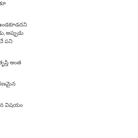
ుతూ
ా ఉండకూడదని
డు, అప్పుడు
చే పని
ృప్తి అంత
కారణమైన
ంచిన విషయం