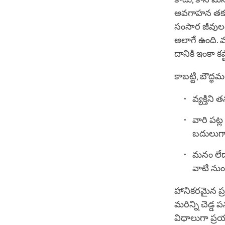
అవగాహన తక్క
సంసార జీవులం
అలాగే ఉంది.
దానికి ఇంకా క
కాబట్టి, బౌద్
వ్యక్తిన
వారి పట్
బదులుగ
మనం లేద
వాటి నుం
హానికరమైన ప్
మరిన్ని చెడ్డ
విధాలుగా ప్రయ