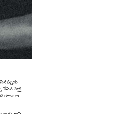
సినప్పుడు
ేసిన వ్యక్తి
ఇది కూడా ఆ