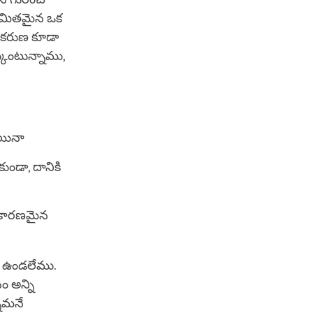
రిమితమైన ఒక
ి కరుణ కూడా
కుంటున్నాము,
 అయినా
ుండా, దానికి
ి కారణమైన
ా ఉండలేము.
ం అన్ని
నామనే