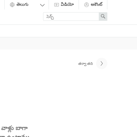
వీడియో
అకౌంట్
Enter
Search
search
term
తర్వాతది
 వాళ్లు బాగా