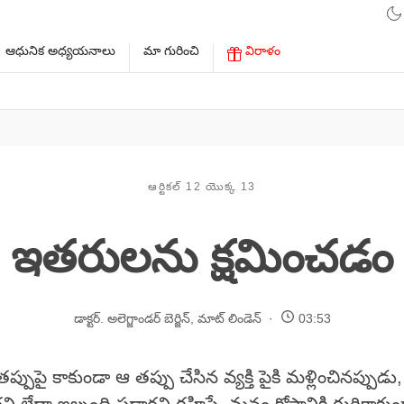
ఆధునిక అధ్యయనాలు
మా గురించి
విరాళం
ఆర్టికల్ 12 యొక్క 13
ఇతరులను క్షమించడం
డాక్టర్. అలెగ్జాండర్ బెర్జిన్
,
మాట్ లిండెన్
03:53
ప్పుపై కాకుండా ఆ తప్పు చేసిన వ్యక్తి పైకి మళ్లించినప్పుడు,