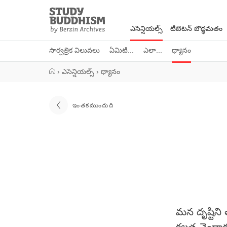
Close
Study
Buddhism
ఎసెన్షియల్స్
టిబెటన్ బౌద్ధమతం
Home
సార్వత్రిక విలువలు
ఏమిటి...
ఎలా...
ధ్యానం
›
ఎసెన్షియల్స్
›
ధ్యానం
ఇంతకముందుది
మన దృష్టిని త