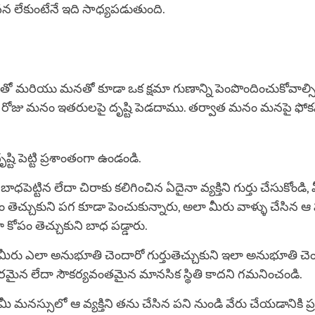
లేకుంటేనే ఇది సాధ్యపడుతుంది.
 మరియు మనతో కూడా ఒక క్షమా గుణాన్ని పెంపొందించుకోవాల్
 ఈ రోజు మనం ఇతరులపై దృష్టి పెడదాము. తర్వాత మనం మనపై ఫోక
ృష్టి పెట్టి ప్రశాంతంగా ఉండండి.
 బాధపెట్టిన లేదా చిరాకు కలిగించిన ఏదైనా వ్యక్తిని గుర్తు చేసుకోండ
 తెచ్చుకుని పగ కూడా పెంచుకున్నారు, అలా మీరు వాళ్ళు చేసిన ఆ 
ూ కోపం తెచ్చుకుని బాధ పడ్డారు.
 మీరు ఎలా అనుభూతి చెందారో గుర్తుతెచ్చుకుని ఇలా అనుభూతి చ
మైన లేదా సౌకర్యవంతమైన మానసిక స్థితి కాదని గమనించండి.
 మీ మనస్సులో ఆ వ్యక్తిని తను చేసిన పని నుండి వేరు చేయడానికి ప