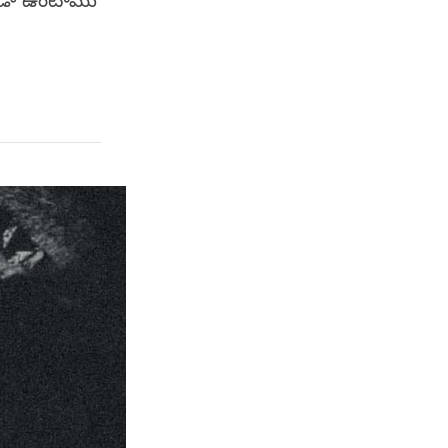
కుండా ఉంటాము