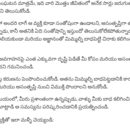
ంఘటన మాత్రమే, ఇది వారి మొత్తం జీవితంలో అనేక సార్లు జరుగ
ి తెలుసుకోండి.
ా అందరి లాగే ఆ వ్యక్తి కూడా సంతోషంగా ఉండాలని, అసంతృప్తిగ
ాడు, కానీ అతనికి ఏది సంతోషాన్ని ఇస్తుందో తెలుసుకోలేకపోతున్నా
ెలియకుండా మరియు అజ్ఞానంతో మిమ్మల్ని బాధపెట్టి చిరాకు కలిగిం
అవగాహనపై ఎంత ఎక్కువగా దృష్టి పెడితే మీ కోపం మరియు అసంత
ందని గమనించండి.
ల కరుణను పెంపొందించుకోండి. అతను మిమ్మల్ని బాధపెట్టడానికి 
మరియు అసంతృప్తి నుంచి విముక్తి పొందాలని అనుకోండి.
యంలో, మీరు ప్రశాంతంగా ఉన్నప్పుడు, వాళ్ళు మీకు బాధ కలిగి
మాట్లాడి ఆ సమస్యను పరిష్కరించడానికి ప్రయత్నించండి.
యక్తితో ఇలా మళ్ళీ చెయ్యండి: