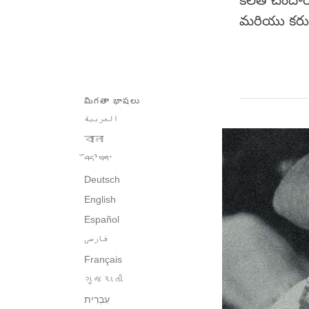
కలత చెందారని
మరియు కరుణత
మిగతా భాషలు
العربية
বাংলা
བོད་ཡིག་
Deutsch
English
Español
فارسی
Français
ગુજરાતી