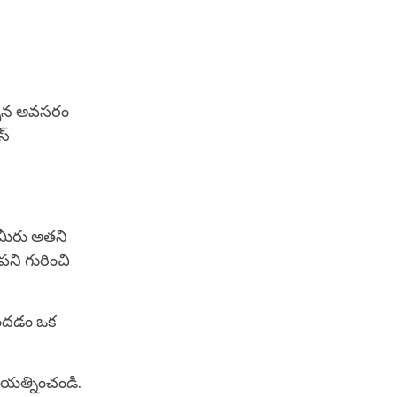
సిన అవసరం
స్
ి, మీరు అతని
పని గురించి
ెందడం ఒక
్రయత్నించండి.