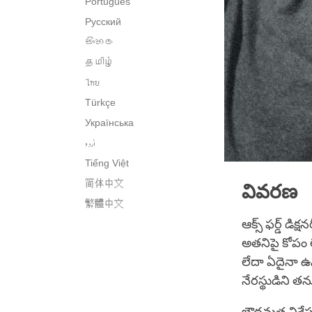
Português
Русский
සිංහල
தமிழ்
ไทย
Türkçe
Українська
اُردو
Tiếng Việt
简体中文
వివరణ
繁體中文
ఆక్స్ ఫర్డ్ డిక్ష
అతనిపై కోపం లే
లేదా ఏదైనా ఉ
నేరస్థుడిని త