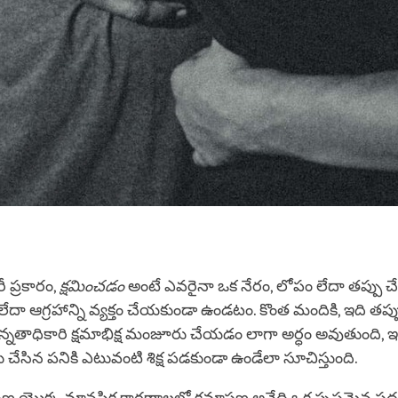
నరీ ప్రకారం,
క్షమించడం
అంటే ఎవరైనా ఒక నేరం, లోపం లేదా తప్పు చే
దా ఆగ్రహాన్ని వ్యక్తం చేయకుండా ఉండటం. కొంత మందికి, ఇది తప్పు చ
న్నతాధికారి క్షమాభిక్ష మంజూరు చేయడం లాగా అర్ధం అవుతుంది, 
ను చేసిన పనికి ఎటువంటి శిక్ష పడకుండా ఉండేలా సూచిస్తుంది.