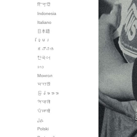
हिन्दी
Indonesia
Italiano
日本語
ខ្មែរ
ಕನ್ನಡ
한국어
ລາວ
Монгол
मराठी
မြန်မာဘာသာ
नेपाली
ਪੰਜਾਬੀ
پنجابی
Polski