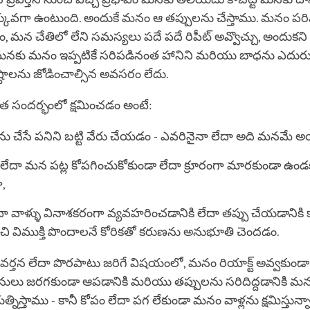
ువగా ఉంటుంది. అందుకే మనం ఆ తప్పులను చేస్తాము. మనం ప
, మన చేతిలో లేని సమస్యలు పదే పదే రిపీట్ అవ్వొచ్చు, అందుకన
 మనకు మనం ఇప్పటికే సరిపడినంత హానిని మరియు బాధను ఎదుర్
ష్టాలను జోడించాల్సిన అవసరం లేదు.
ధమత సందర్భంలో క్షమించడం అంటే:
ి తను చేసే పనిని బట్టి వేరు చేయడం - ఎవరినైనా లేదా అది మనమే
ల లేదా మన పట్ల కోపగించుకోకుండా లేదా క్రూరంగా మారకుండా ఉండక
ా,
ా వాళ్ళు వినాశకరంగా వ్యవహరించడానికి లేదా తప్పు చేయడానిక
చి విముక్తి పొందాలనే కోరికతో కరుణను అనుభూతి చెందడం.
రవర్తన లేదా పొరపాటు జరిగే విషయంలో, మనం రియాక్ట్ అవ్వకుండ
 పనులు జరగకుండా ఆపడానికి మరియు తప్పులను సరిదిద్దడానికి మన
త్నిస్తాము - కానీ కోపం లేదా పగ లేకుండా మనం వాళ్లను క్షమిస్తున్