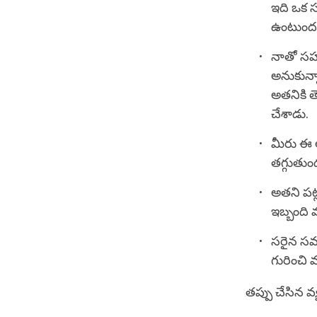
ఇది ఒక స
ఉంటుందన
నాతో సహ
అనుకున్న
అతనికి త
చేశాడు.
మీరు ఈ 
తగ్గుతు
అతని పట్
ఇబ్బంది 
సరైన సమ
గురించి 
తప్పు చేసిన వ్