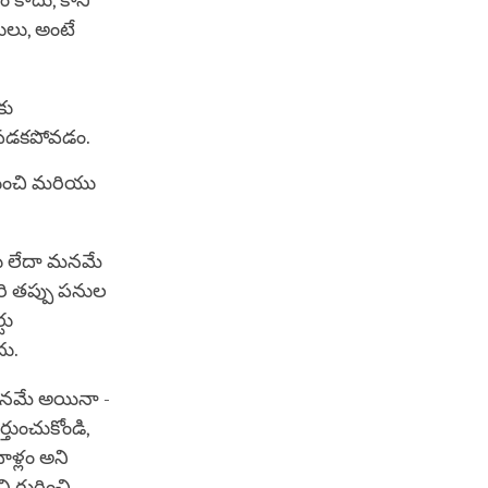
 కాదు, కానీ
థులు, అంటే
కు
ష్టపడకపోవడం.
ుంచి మరియు
లు లేదా మనమే
రి తప్పు పనుల
టు
దు.
ి మనమే అయినా -
్తుంచుకోండి,
ాళ్లం అని
ి గురించి