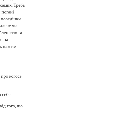
 самих. Треба
 погані
 поведінки.
ильне чи
бленістю та
о на
ж нам не
 про когось
 себе.
від того, що