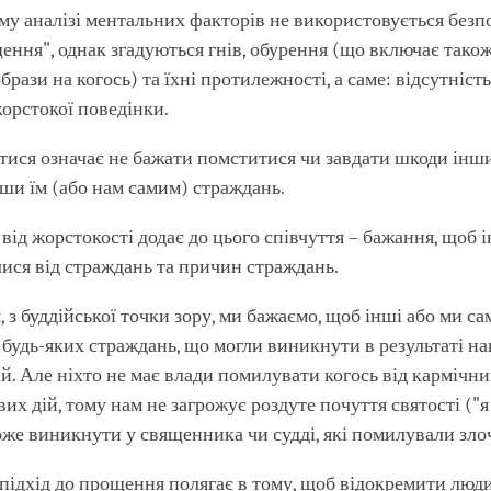
му аналізі ментальних факторів не використовується безп
ення", однак згадуються гнів, обурення (що включає також
рази на когось) та їхні протилежності, а саме: відсутність
жорстокої поведінки.
тися означає не бажати помститися чи завдати шкоди інши
вши їм (або нам самим) страждань.
від жорстокості додає до цього співчуття – бажання, щоб 
лися від страждань та причин страждань.
 з буддійської точки зору, ми бажаємо, щоб інші або ми са
 будь-яких страждань, що могли виникнути в результаті н
й. Але ніхто не має влади помилувати когось від кармічни
вих дій, тому нам не загрожує роздуте почуття святості ("
може виникнути у священника чи судді, які помилували зло
підхід до прощення полягає в тому, щоб відокремити людин