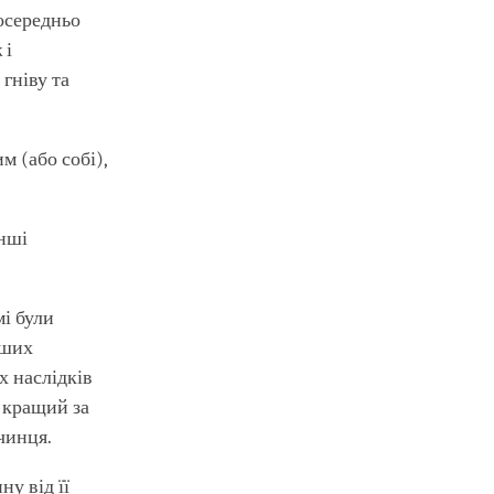
осередньо
 і
 гніву та
м (або собі),
інші
мі були
аших
х наслідків
я кращий за
чинця.
у від її