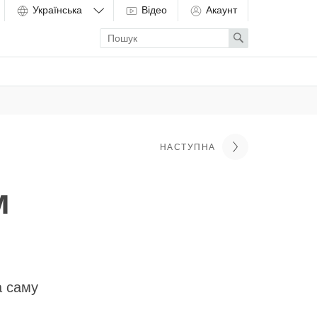
Відео
Акаунт
Enter
Search
search
term
НАСТУПНА
м
а саму