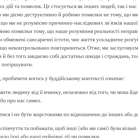
х дій та помилок. Це стосується як інших людей, так і нас
о ми діємо деструктивно й робимо помилки не тому, що ми
, що ми не розуміємо причинно-наслідкових зв'язків нашої
бимо помилки тому, що наше розуміння реальності неправ
 обмежені сансаричні істоти, чиє життя ускладнене розгу
 що неконтрольовано повторюються. Отже, ми заслуговуєм
и й без того завдаємо собі достатньо шкоди і страждань, то
е погіршувати.
 пробачити когось у буддійському контексті означає:
ити людину від її вчинку, незалежно від того, чи мова йде
бо про нас самих.
тися і не бути жорстокими по відношенню до інших або до
співчуття та побажати, щоб інші (або ми самі) були вільні 
ло їхні або наші руйнівні дії чи помилки.