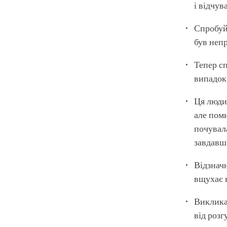
і відчув
Спробуйт
був неп
Тепер с
випадок 
Ця людин
але поми
почувала
завдавш
Відзнач
вщухає в
Викликай
від розг