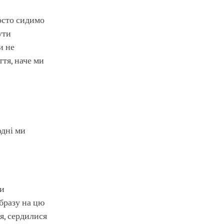
росто сидимо
ути
и не
тя, наче ми
одні ми
ви
образу на цю
я, сердилися