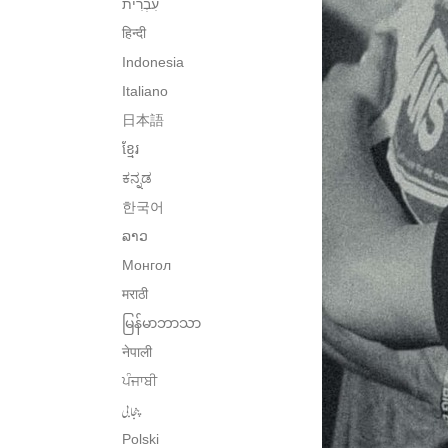
हिन्दी
Indonesia
Italiano
日本語
ខ្មែរ
ಕನ್ನಡ
한국어
ລາວ
Монгол
मराठी
မြန်မာဘာသာ
नेपाली
ਪੰਜਾਬੀ
پنجابی
Polski