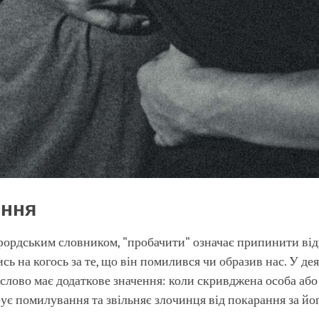
ення
фордським словником, "пробачити" означає припинити від
сь на когось за те, що він помилився чи образив нас. У де
 слово має додаткове значення: коли скривджена особа або
рує помилування та звільняє злочинця від покарання за йо