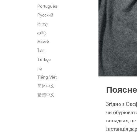
Português
Русский
සිංහල
தமிழ்
తెలుగు
ไทย
Türkçe
اُردو
Tiếng Việt
简体中文
Поясн
繁體中文
Згідно з Окс
чи обурювати
випадках, це
інстанція да