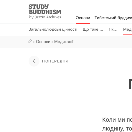
Close
Study
Buddhism
Основи
Тибетський буддиз
Home
Загальнолюдські цінності
Що таке ...
Як…
Меди
›
Основи
›
Медитації
ПОПЕРЕДНЯ
Коли ми пе
людину, то