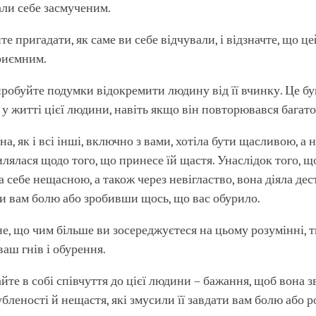
али себе засмученим.
е пригадати, як саме ви себе відчували, і відзначте, що це
риємним.
пробуйте подумки відокремити людину від її вчинку. Це б
у житті цієї людини, навіть якщо він повторювався багато 
а, як і всі інші, включно з вами, хотіла бути щасливою, а
лялася щодо того, що принесе їй щастя. Унаслідок того, щ
 себе нещасною, а також через невігластво, вона діяла де
и вам болю або зробивши щось, що вас обурило.
не, що чим більше ви зосереджуєтеся на цьому розумінні,
аш гнів і обурення.
те в собі співчуття до цієї людини – бажання, щоб вона з
убленості й нещастя, які змусили її завдати вам болю або 