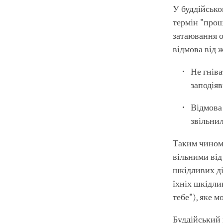
У буддійсько
термін "прощ
затаювання об
відмова від 
Не гніва
заподія
Відмова 
звільни
Таким чином,
вільними від
шкідливих ді
їхніх шкідли
тебе"), яке 
Буддійський 