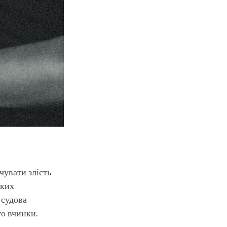
чувати злість
яких
 судова
го вчинки.