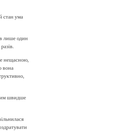
й стан ума
ув лише один
разів.
 не нещасною,
о вона
структивно,
 тим швидше
вільнилася
роздратувати