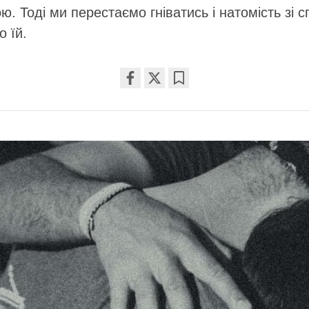
ю. Тоді ми перестаємо гніватись і натомість зі с
 їй.
Share
Bookmark
on
facebook