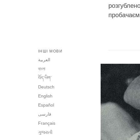
розгублено
пробачаємо
ІНШІ МОВИ
العربية
বাংলা
བོད་ཡིག་
Deutsch
English
Español
فارسی
Français
ગુજરાતી