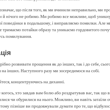
 означає, що після того, як ми вчинили неправильно, ми п
 й нічого не робимо. Ми робимо все можливе, щоб уникн
ї поведінки в подальшому, і виправляємо помилки. Але м
не тримаємо потайки образу та уникаємо гордовитого почут
усь помилування.
ація
рібно розвивати прощення як до інших, так і до себе, сьог
 на інших. Наступного разу ми зосередимося на собі.
йтеся, концентруючись на диханні.
 когось, хто завдав вам болю або роздратував вас, так що 
лися чи обурилися на нього. Можливо, ви навіть затаїли 
тому пізніше ви продовжували думати про те, що відбулос