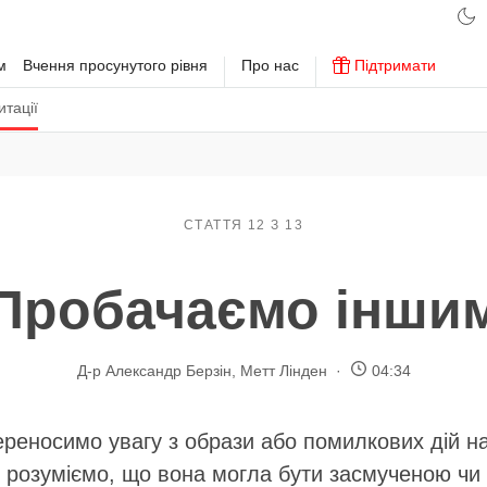
м
Вчення просунутого рівня
Про нас
Підтримати
тації
СТАТТЯ 12 З 13
Пробачаємо інши
Д-р Александр Берзін
,
Метт Лінден
04:34
реносимо увагу з образи або помилкових дій н
 розуміємо, що вона могла бути засмученою чи