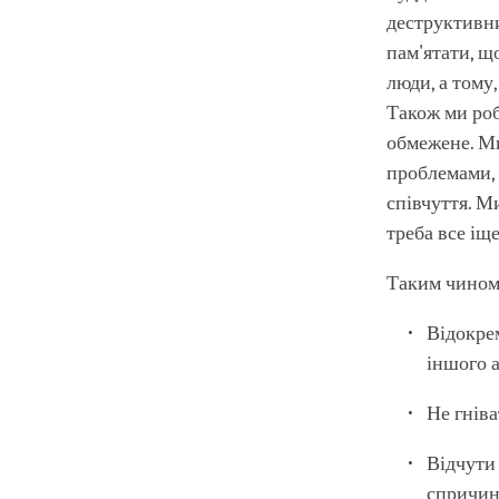
деструктивни
пам'ятати, щ
люди, а тому
Також ми ро
обмежене. Ми
проблемами,
співчуття. М
треба все іщ
Таким чином,
Відокрем
іншого а
Не гніва
Відчути 
спричини