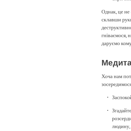
Однак, це не
склавши руки
деструктивно
гніваємося, 
даруємо ком
Медит
Хоча нам пот
зосередимося
Заспоко
Згадайте
розсерди
людину, 