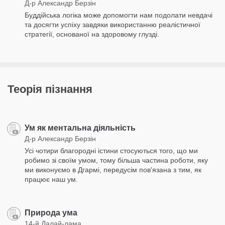
Д-р Александр Берзін
Буддійська логіка може допомогти нам подолати невдачі
та досягти успіху завдяки використанню реалістичної
стратегії, основаної на здоровому глузді.
Теорія пізнання
Ум як ментальна діяльність
Д-р Александр Берзін
Усі чотири благородні істини стосуються того, що ми
робимо зі своїм умом, тому більша частина роботи, яку
ми виконуємо в Дгармі, передусім пов'язана з тим, як
працює наш ум.
Природа ума
14-й Далай-лама