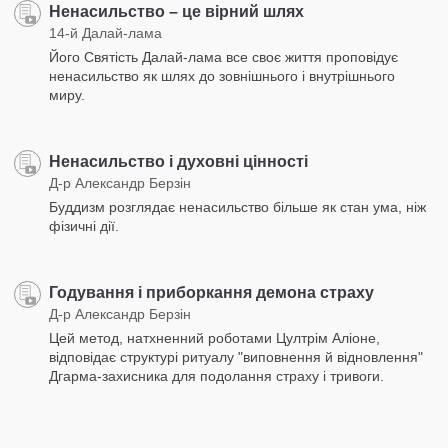
Ненасильство – це вірний шлях
14-й Далай-лама
Його Святість Далай-лама все своє життя проповідує
ненасильство як шлях до зовнішнього і внутрішнього
миру.
Ненасильство і духовні цінності
Д-р Александр Берзін
Буддизм розглядає ненасильство більше як стан ума, ніж
фізичні дії.
Годування і приборкання демона страху
Д-р Александр Берзін
Цей метод, натхненний роботами Цултрім Аліоне,
відповідає структурі ритуалу "виповнення й відновлення"
Дгарма-захисника для подолання страху і тривоги.