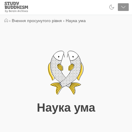
Close
Study
Buddhism
Home
›
Вчення просунутого рівня
›
Наука ума
Наука ума