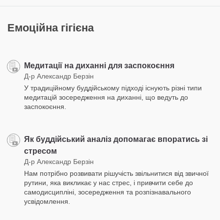
Емоційна гігієна
Медитації на диханні для заспокоєння
Д-р Александр Берзін
У традиційному буддійському підході існують різні типи
медитацій зосередження на диханні, що ведуть до
заспокоєння.
Як буддійський аналіз допомагає впоратись зі
стресом
Д-р Александр Берзін
Нам потрібно розвивати рішучість звільнитися від звичної
рутини, яка викликає у нас стрес, і привчити себе до
самодисципліні, зосередження та розпізнавального
усвідомлення.