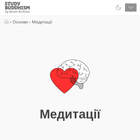
Close
Study
Buddhism
Home
›
Основи
›
Медитації
Медитації