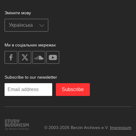
Змінити мову
Ми в соціальних мережах
on
on
on
on
facebook
X
soundcloud
youtube
Subscribe to our newsletter
Enter
Subscribe
your
email
Study
© 2003-2026 Berzin Archives e.V.
Impressum
Buddhism
Home