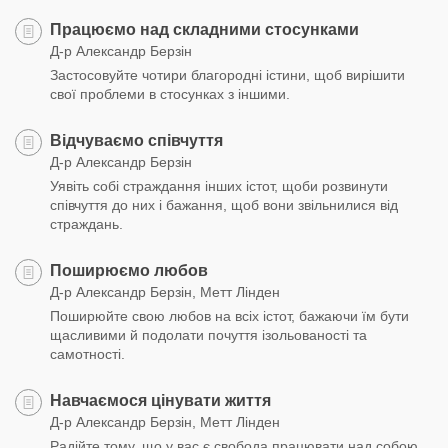
Працюємо над складними стосунками
Д-р Александр Берзін
Застосовуйте чотири благородні істини, щоб вирішити
свої проблеми в стосунках з іншими.
Відчуваємо співчуття
Д-р Александр Берзін
Уявіть собі страждання інших істот, щоби розвинути
співчуття до них і бажання, щоб вони звільнилися від
страждань.
Поширюємо любов
Д-р Александр Берзін, Метт Лінден
Поширюйте свою любов на всіх істот, бажаючи їм бути
щасливими й подолати почуття ізольованості та
самотності.
Навчаємося цінувати життя
Д-р Александр Берзін, Метт Лінден
Радійте тому, що у вас є свобода працювати над собою,