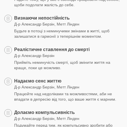
щоби подолати жалість до себе.
Визнаючи непостійність
Д-р Александр Берзін, Метт Лінден
Будьте в потоці з неминучими змінами в житті, щоб
залишатися в гармонії з теперішнім моментом.
Реалістичне ставлення до смерті
Д-р Александр Берзін
Прийміть неминучість смерті, щоб змінити життя на
краще, поки це можливо.
Надаємо сенс життю
Д-р Александр Берзін, Метт Лінден
Працюйте над недоліками та можливостями, аби не
впадати в депресію від того, що ваше життя є марним.
Долаємо компульсивність
Д-р Александр Берзін, Метт Лінден
Подумайте перед тим, як компульсивно зробити або