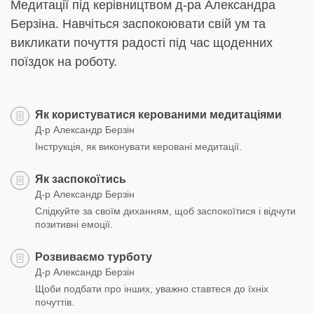
Медитації під керівництвом д-ра Александра
Берзіна. Навчіться заспокоювати свій ум та
викликати почуття радості під час щоденних
поїздок на роботу.
Як користуватися керованими медитаціями
Д-р Александр Берзін
Інструкція, як виконувати керовані медитації.
Як заспокоїтись
Д-р Александр Берзін
Слідкуйте за своїм диханням, щоб заспокоїтися і відчути
позитивні емоції.
Розвиваємо турботу
Д-р Александр Берзін
Щоби подбати про інших, уважно ставтеся до їхніх
почуттів.