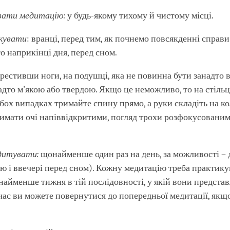
вати медитацію:
у будь-якому тихому й чистому місці.
кувати
: вранці, перед тим, як почнемо повсякденні справ
о наприкінці дня, перед сном.
рестивши ноги, на подушці, яка не повинна бути занадто 
адто м'якою або твердою. Якщо це неможливо, то на стільц
бох випадках тримайте спину прямо, а руки складіть на ко
мати очі напіввідкритими, погляд трохи розфокусованим,
дитувати:
щонайменше один раз на день, за можливості – д
ю і ввечері перед сном). Кожну медитацію треба практик
айменше тижня в тій послідовності, у якій вони представл
час ви можете повернутися до попередньої медитації, якщ