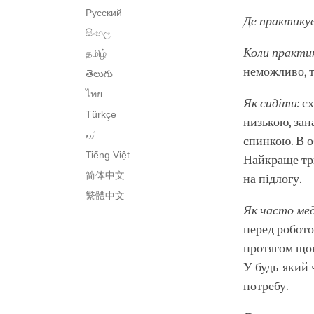
Русский
Де практику
සිංහල
Коли практи
தமிழ்
неможливо, т
తెలుగు
ไทย
Як сидіти:
сх
Türkçe
низькою, зан
اُردو
спинкою. В о
Tiếng Việt
Найкраще три
简体中文
на підлогу.
繁體中文
Як часто ме
перед робото
протягом щон
У будь-який 
потребу.