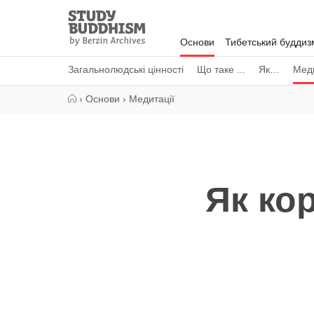
Close
Study
Buddhism
Основи
Тибетський буддиз
Home
Загальнолюдські цінності
Що таке ...
Як…
Меди
›
Основи
›
Медитації
Як ко