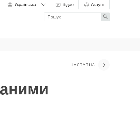
Відео
Акаунт
Enter
Search
search
term
НАСТУПНА
ваними