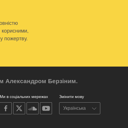
овністю
и корисними,
у пожертву.
ром Александром Берзіним.
Ми в соціальних мережах
Змінити мову
on
on
on
on
facebook
X
soundcloud
youtube