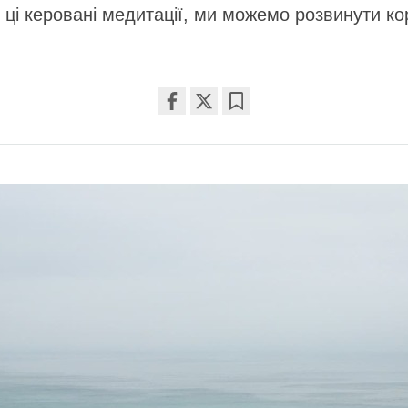
ці керовані медитації, ми можемо розвинути ко
Share
Bookmark
on
facebook