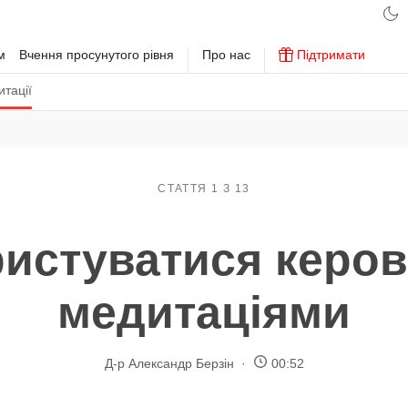
м
Вчення просунутого рівня
Про нас
Підтримати
тації
СТАТТЯ 1 З 13
ристуватися керо
медитаціями
Д-р Александр Берзін
00:52