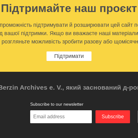
Підтримайте наш проєкт
проможність підтримувати й розширювати цей сайт п
д вашої підтримки. Якщо ви вважаєте наші матеріал
, розгляньте можливість зробити разову або щомісячн
Підтримати
Berzin Archives e. V., який заснований д-
Subscribe to our newsletter
Enter
Subscribe
your
email