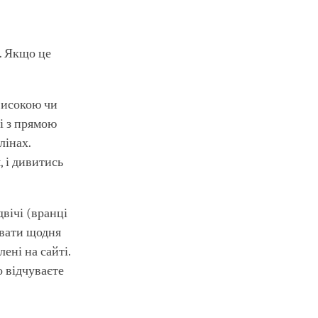
и. Якщо це
високою чи
і з прямою
лінах.
 і дивитись
вічі (вранці
увати щодня
ені на сайті.
о відчуваєте