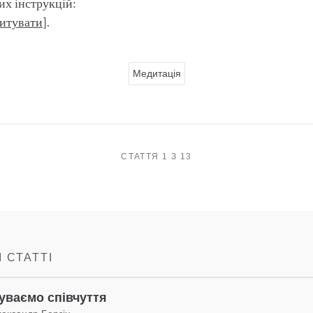
х інструкцій:
итувати
].
Медитація
СТАТТЯ 1 З 13
 СТАТТІ
уваємо співчуття