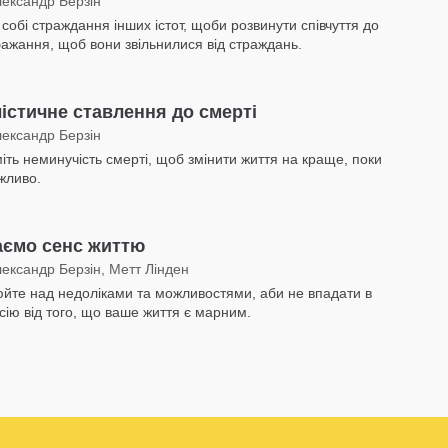
лександр Берзін
 собі страждання інших істот, щоби розвинути співчуття до
 бажання, щоб вони звільнилися від страждань.
істичне ставлення до смерті
лександр Берзін
іть неминучість смерті, щоб змінити життя на краще, поки
жливо.
аємо сенс життю
лександр Берзін, Метт Лінден
йте над недоліками та можливостями, аби не впадати в
сію від того, що ваше життя є марним.