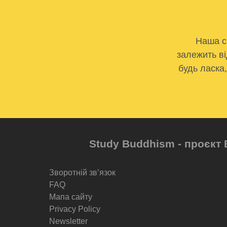
Наша с
залежить ві
будь ласка
Study Buddhism - проєкт 
Зворотній звʼязок
FAQ
Мапа сайту
Privacy Policy
Newsletter