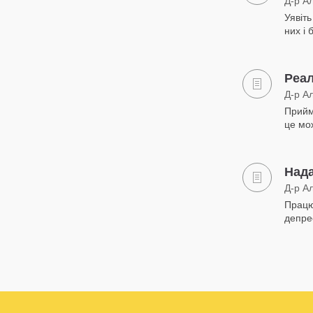
Д-р А
Уявіть
них і
Реал
Д-р А
Прийм
це мо
Над
Д-р А
Працю
депре