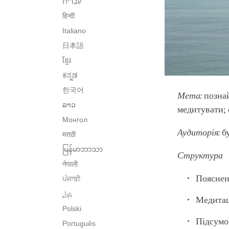
हिन्दी
Italiano
日本語
ខ្មែរ
ಕನ್ನಡ
한국어
Мета:
познай
ລາວ
медитувати; 
Монгол
Аудиторія:
бу
मराठी
မြန်မာဘာသာ
Структура
नेपाली
Пояснен
ਪੰਜਾਬੀ
پنجابی
Медитац
Polski
Підсум
Português