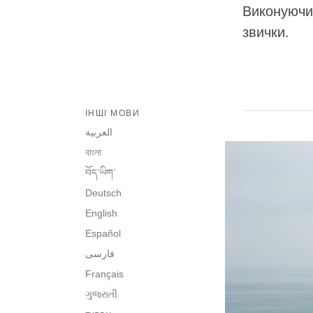
Виконуючи 
звички.
ІНШІ МОВИ
العربية
বাংলা
བོད་ཡིག་
Deutsch
English
Español
فارسی
Français
ગુજરાતી