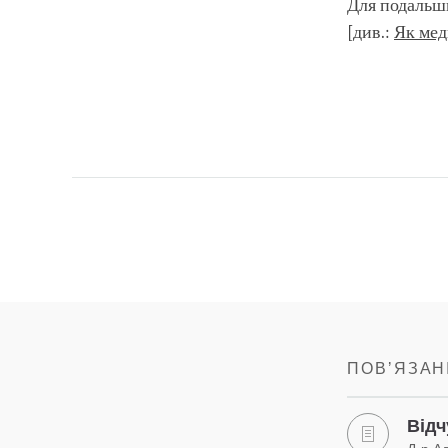
Для подальши
[див.:
Як мед
ПОВʼЯЗАНІ
Відч