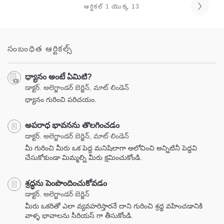
ఆర్టికల్ 1 యొక్క 13
సంబంధిత ఆర్టికల్స్
ధ్యానం అంటే ఏమిటి?
డాక్టర్. అలెగ్జాండర్ బెర్జిన్, మాట్ లిండెన్
ధ్యానం గురించి పరిచయం.
అపరాధ భావనను తొలగించడం
డాక్టర్. అలెగ్జాండర్ బెర్జిన్, మాట్ లిండెన్
మీ గురించి మీరు ఒక పెద్ద మనిషిలాగా అలోచించి అన్నిటినీ పెద్దవి
చేసుకోకుండా మిమ్మల్ని మీరు క్షమించుకోండి.
శ్రద్ధను పెంపొందించుకోవడం
డాక్టర్. అలెగ్జాండర్ బెర్జిన్
మీరు ఒకరితో ఎలా వ్యవహరిస్తారనే దాని గురించి శ్రద్ధ వహించడానికి
వాళ్ళ భావాలను సీరియస్ గా తీసుకోండి.