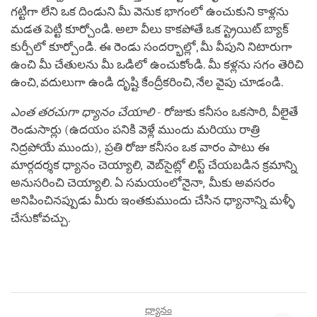
గట్టిగా లేని ఒక దిండుని మీ వెనుక భాగంలో ఉంచుకుని కాళ్లను
మడత పెట్టి కూర్చోండి. అలా వీలు కాకపోతే ఒక స్ట్రెయిట్ బ్యాక్
కుర్చీలో కూర్చోండి. ఈ రెండు సందర్భాల్లో, మీ వీపుని నిటారుగా
ఉంచి మీ చేతులను మీ ఒడిలో ఉంచుకోండి. మీ కళ్లను సగం తెరిచి
ఉంచి, వదులుగా ఉండి దృష్టి కేంద్రీకరించి, నేల వైపు చూడండి.
ఎంత తరచుగా ధ్యానం చేయాలి
- రోజుకు కనీసం ఒకసారి
,
వీలైతే
రెండుసార్లు (ఉదయం పనికి వెళ్లే ముందు మరియు రాత్రి
నిద్రపోయే ముందు)
,
ప్రతి రోజు కనీసం ఒక వారం పాటు ఈ
మార్గదర్శక ధ్యానం చెయ్యాలి
,
వెబ్‌సైట్లో లిస్ట్ చేయబడిన క్రమాన్ని
అనుసరించి చెయ్యాలి. ఏ సమయంలోనైనా
,
మీకు అవసరం
అనిపించినప్పుడు మీరు ఇంతకుముందు చేసిన ధ్యానాన్ని మళ్ళీ
చేసుకోవచ్చు.
ధ్యానం