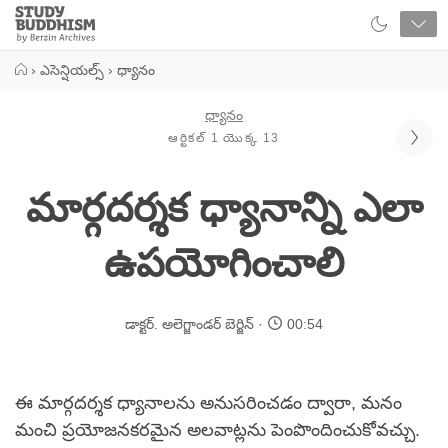
Close
Study
Buddhism
Home
›
ఎసెన్షియల్స్
›
ధ్యానం
ధ్యానం
ఆర్టికల్ 1 యొక్క 13
మార్గదర్శక ధ్యానాన్ని ఎలా
ఉపయోగించాలి
డాక్టర్. అలెగ్జాండర్ బెర్జిన్
00:54
ఈ మార్గదర్శక ధ్యానాలను అనుసరించడం ద్వారా, మనం
మంచి ప్రయోజనకరమైన అలవాట్లను పెంపొందించుకోవచ్చు.