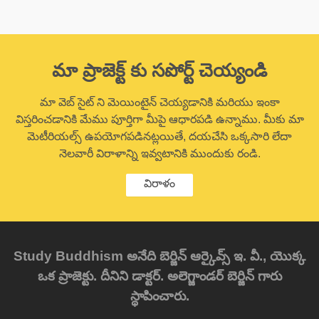
మా ప్రాజెక్ట్ కు సపోర్ట్ చెయ్యండి
మా వెబ్ సైట్ ని మెయింటైన్ చెయ్యడానికి మరియు ఇంకా
విస్తరించడానికి మేము పూర్తిగా మీపై ఆధారపడి ఉన్నాము. మీకు మా
మెటీరియల్స్ ఉపయోగపడినట్లయితే, దయచేసి ఒక్కసారి లేదా
నెలవారీ విరాళాన్ని ఇవ్వటానికి ముందుకు రండి.
విరాళం
Study Buddhism అనేది బెర్జిన్ ఆర్కైవ్స్ ఇ. వీ., యొక్క
ఒక ప్రాజెక్టు. దీనిని డాక్టర్. అలెగ్జాండర్ బెర్జిన్ గారు
స్థాపించారు.