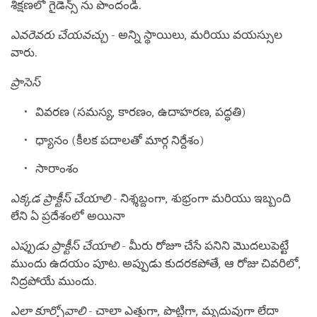
శిక్షణలో గైడెన్స్ ను పొందండి.
ఎవరెవరు చేయవచ్చు
- అన్ని స్థాయిలు
,
మరియు వయస్సుల
వారు.
ప్రాసెస్
వివరణ (సమస్య
,
కారణం
,
ఉదాహరణ
,
పద్ధతి)
ధ్యానం (కీలక పదాలతో మార్గ నిర్దేశం)
సారాంశం
ఎక్కడ ప్రాక్టీస్ చేయాలి
- నిశ్శబ్దంగా
,
శుభ్రంగా మరియు ఇబ్బంది
లేని ఏ ప్రదేశంలో అయినా
ఎప్పుడు ప్రాక్టీస్ చేయాలి
- మీరు రోజూ చేసే పనిని మొదలుపెట్టే
ముందు ఉదయం పూట. అప్పుడు కుదరకపోతే
,
ఆ రోజు చివరిలో
,
నిద్రపోయే ముందు.
ఎలా కూర్చోవాలి
- చాలా ఎత్తుగా
,
పొట్టిగా
,
మృదువుగా లేదా