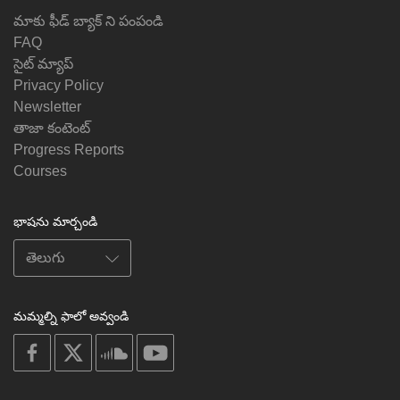
మాకు ఫీడ్ బ్యాక్ ని పంపండి
FAQ
సైట్ మ్యాప్
Privacy Policy
Newsletter
తాజా కంటెంట్
Progress Reports
Courses
భాషను మార్చండి
మమ్మల్ని ఫాలో అవ్వండి
on
on
on
on
facebook
X
soundcloud
youtube