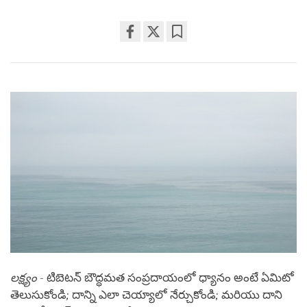
Share
Bookmark
on
facebook
లక్ష్యం
- టిబెటన్ బౌద్ధమత సంప్రదాయంలో ధ్యానం అంటే ఏమిటో
తెలుసుకోండి
;
దాన్ని ఎలా చెయ్యాలో నేర్చుకోండి
;
మరియు దాని