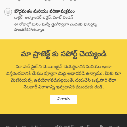
బౌద్ధమతం మరియు పరిణామక్రమం
డాక్టర్. అలెగ్జాండర్ బెర్జిన్, మాట్ లిండెన్
ఈ రోజుల్లో మనం మళ్ళీ డైనోసార్లుగా ఎందుకు పునర్జన్మ
పొందలేకపోతున్నాం.
మా ప్రాజెక్ట్ కు సపోర్ట్ చెయ్యండి
మా వెబ్ సైట్ ని మెయింటైన్ చెయ్యడానికి మరియు ఇంకా
విస్తరించడానికి మేము పూర్తిగా మీపై ఆధారపడి ఉన్నాము. మీకు మా
మెటీరియల్స్ ఉపయోగపడినట్లయితే, దయచేసి ఒక్కసారి లేదా
నెలవారీ విరాళాన్ని ఇవ్వటానికి ముందుకు రండి.
విరాళం