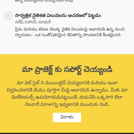
అన్ని సమస్యలను పరిష్కరించగలవు.
సార్వత్రిక నైతికత విలువలను ఆచరణలో పెట్టడం
నరేష్ సహాయ్ మాథుర్
ప్రేమ మరియు కరుణ యొక్క నైతిక విలువలపై ఆధారపడి ఉన్న మంచి
హృదయం - ఒక సంతోషకరమైన జీవితాన్ని పొందడానికి కీలకమైనది.
మా ప్రాజెక్ట్ కు సపోర్ట్ చెయ్యండి
మా వెబ్ సైట్ ని మెయింటైన్ చెయ్యడానికి మరియు ఇంకా
విస్తరించడానికి మేము పూర్తిగా మీపై ఆధారపడి ఉన్నాము. మీకు మా
మెటీరియల్స్ ఉపయోగపడినట్లయితే, దయచేసి ఒక్కసారి లేదా
నెలవారీ విరాళాన్ని ఇవ్వటానికి ముందుకు రండి.
విరాళం