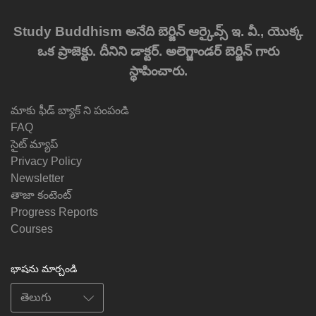
Study Buddhism అనేది బెర్జిన్ ఆర్కైవ్స్ ఇ. వీ., యొక్క
ఒక ప్రాజెక్టు. దీనిని డాక్టర్. అలెగ్జాండర్ బెర్జిన్ గారు
స్థాపించారు.
మాకు ఫీడ్ బ్యాక్ ని పంపండి
FAQ
సైట్ మ్యాప్
Privacy Policy
Newsletter
తాజా కంటెంట్
Progress Reports
Courses
భాషను మార్చండి