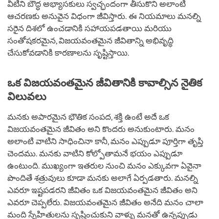
వీటిని బౌద్ధ అభ్యాసకులు స్వచ్ఛందంగా తీసుకొని అలాంటి
ఆచరణకు అనువైన విధంగా జీవిస్తారు. ఈ నియమాలు మనల్ని
సరైన దిశలో ఉంచడానికి సహాయపడతాయి మరియు
సంతోషకరమైన, విజయవంతమైన జీవితాన్ని అభివృద్ధి
చేసుకోవడానికి కారణాలను సృష్టిస్తాయి.
ఒక విజయవంతమైన జీవితానికి కావాల్సిన నైతిక
విలువలు
మనకు అపారమైన భౌతిక సంపద, శక్తి ఉంటే అదే ఒక
విజయవంతమైన జీవితం అని కొందరు అనుకుంటారు. మనం
అలాంటి వాటిని సాధించినా కానీ, మనం ఎప్పుడూ పూర్తిగా తృప్తి
చెందము. మనకు వాటిని కోల్పోతామనే భయం ఎప్పుడూ
ఉంటుంది. ముఖ్యంగా ఇతరుల నుంచి మనం ఎక్కువగా ఏవైనా
పొందితే శత్రువులు కూడా మనకు అలాగే ఏర్పడతారు. మనల్ని
ఎవరూ ఇష్టపడరని జీవితం ఒక విజయవంతమైన జీవితం అని
ఎవరూ చెప్పలేరు. విజయవంతమైన జీవితం అనేది మనం చాలా
మంది స్నేహితులను సృష్టించుకుని వాళ్ళు మనతో ఉన్నప్పుడు