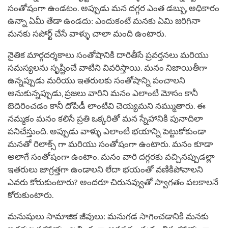
సంతోషంగా ఉండటం. అప్పుడు మన దగ్గర ఎంత డబ్బు, అధికారం
ఉన్నా ఏమీ తేడా ఉండదు: ఎందుకంటే మనకు ఏమి జరిగినా
మనకు సపోర్ట్ చేసే వాళ్ళు చాలా మంది ఉంటారు.
నైతిక మార్గదర్శకాలు సంతోషానికి దారితీసే ప్రవర్తనలు మరియు
సమస్యలను సృష్టించే వాటిని వివరిస్తాయి. మనం నిజాయితీగా
ఉన్నప్పుడు మరియు ఇతరులకు సంతోషాన్ని పంచాలని
అనుకున్నప్పుడు, ప్రజలు వారిని మనం ఎలాంటి మోసం కానీ
బెదిరించడం కానీ దోపిడీ లాంటివి చెయ్యమని నమ్ముతారు. ఈ
నమ్మకం మనం కలిసే ప్రతి ఒక్కరితో మన స్నేహానికి పునాదిలా
పనిచేస్తుంది. అప్పుడు వాళ్ళు ఎలాంటి భయాన్ని పెట్టుకోకుండా
మనతో రిలాక్స్ గా మరియు సంతోషంగా ఉంటారు. మనం కూడా
అలాగే సంతోషంగా ఉంటాం. మనం వారి దగ్గరకు వచ్చినప్పుడల్లా
ఇతరులు జాగ్రత్తగా ఉండాలని లేదా భయంతో వణికిపోవాలని
ఎవరు కోరుకుంటారు? అందరూ చిరునవ్వుతో స్వాగతం పలకాలనే
కోరుకుంటారు.
మనుషులు సామాజిక జీవులు: మనుగడ సాగించడానికి మనకు