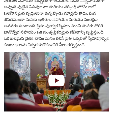
ఇతరుల సహాయం ఖచ్చితంగా అవసరం. మనం నిస్సహాయంగా
అప్పుడే పుట్టిన శిశువులుగా మరియు నర్సింగ్ హోమ్ లలో
బలహీనమైన వృద్ధులుగా ఉన్నప్పుడు మాత్రమే కాదు, మన
జీవితమంతా మనకు ఇతరుల సహాయం మరియు సంరక్షణ
అవసరం ఉంటుంది. ప్రేమ పూర్వక స్నేహం నుంచి మనకు దొరికే
భావోద్వేగ సహాయం ఒక సంతృప్తికరమైన జీవితాన్ని సృష్టిస్తుంది.
ఒక బలమైన నైతిక భావం మనం కలిసే ప్రతి ఒక్కరితో స్నేహపూర్వక
సంబంధాలను ఏర్పరచుకోవడానికి వీలు కల్పిస్తుంది.