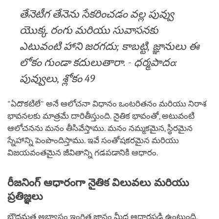
తేనెటీగ తేనెను సేకరించడం వల్ల పువ్వు
యొక్క రంగు మరియు సువాసనకు
ఎటువంటి హాని జరగదు; కాబట్టి, జ్ఞానులు ఈ
లోకం గుండా కదులుతారా. - ధర్మపాదం:
పువ్వులు, శ్లోకం 49
"ఏదొకటిలే" అనే ఆలోచనా విధానం ఒంటరితనం మరియు నిరాశ
భావనలకు మాత్రమే దారితీస్తుంది. నైతిక భావంతో, అటువంటి
ఆలోచనను మనం తీసివేస్తాము. మనం నమ్మకమైన, స్థిరమైన
స్నేహాన్ని పెంపొందిస్తాము. ఇవే సంతోషకరమైన మరియు
విజయవంతమైన జీవితాన్ని గడపడానికి ఆధారం.
రీజనింగ్ ఆధారంగా నైతిక విలువలు మరియు
ప్రతిజ్ఞలు
బౌద్ధమత అభ్యాసం ఇంగిత జ్ఞానం మీద ఆధారపడి ఉంటుంది.