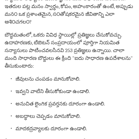
ఇతరుల పట్ల మనం స్వార్ధం, కోపం, అహంకారంతో ఉంటే, అప్పుడు
మన౦ ఒక ప్రశాంతమైన, స౦తోషకరమైన జీవితాన్ని ఎలా
ఆశి౦చగల౦?
బౌద్ధమతంలో, ఒకరు వివిధ స్థాయిల్లో ప్రతిజ్ఞలు చేసుకోవచ్చు.
ఉదాహరణకు, టిబెటన్ సంప్రదాయంలో పూర్తిగా నియమిత
సన్యాసులు పాటించవలసినవి 253 ప్రతిజ్ఞలు ఉన్నాయి. చాలా
మంది సాధారణ బౌద్దులు ఈ క్రింది "ఐదు సాధారణ ఉపదేశాలను"
తీసుకుంటారు:
జీవులను చంపడం మానుకోవాలి.
ఇవ్వని వాటిని తీసుకోకుండా ఉండాలి.
అనుచిత లైంగిక ప్రవర్తనకు దూరంగా ఉండాలి.
అబద్ధాలు చెప్పడం మానుకోవాలి.
మాదకద్రవ్యాలకు దూరంగా ఉండాలి.