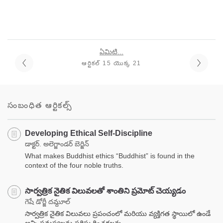
ఏమిటి...
ఆర్టికల్ 15 యొక్క 21
సంబంధిత ఆర్టికల్స్
Developing Ethical Self-Discipline
డాక్టర్. అలెగ్జాండర్ బెర్జిన్
What makes Buddhist ethics “Buddhist” is found in the
context of the four noble truths.
సార్వత్రిక నైతిక విలువలతో శాంతిని ప్రమోట్ చెయ్యడం
గెషే డోర్జీ దమ్దూల్
సార్వత్రిక నైతిక విలువలు ప్రపంచంలో మరియు వ్యక్తిగత స్థాయిలో ఉండే