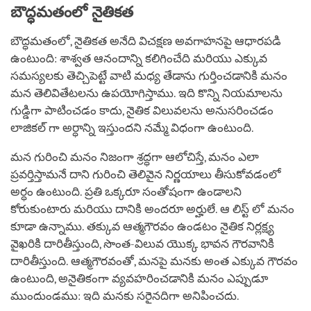
బౌద్ధమతంలో నైతికత
బౌద్ధమతంలో, నైతికత అనేది విచక్షణ అవగాహనపై ఆధారపడి
ఉంటుంది: శాశ్వత ఆనందాన్ని కలిగించేది మరియు ఎక్కువ
సమస్యలకు తెచ్చిపెట్టే వాటి మధ్య తేడాను గుర్తించడానికి మనం
మన తెలివితేటలను ఉపయోగిస్తాము. ఇది కొన్ని నియమాలను
గుడ్డిగా పాటించడం కాదు, నైతిక విలువలను అనుసరించడం
లాజికల్ గా అర్ధాన్ని ఇస్తుందని నమ్మే విధంగా ఉంటుంది.
మన గురించి మనం నిజంగా శ్రద్ధగా ఆలోచిస్తే, మనం ఎలా
ప్రవర్తిస్తామనే దాని గురించి తెలివైన నిర్ణయాలు తీసుకోవడంలో
అర్ధం ఉంటుంది. ప్రతి ఒక్కరూ సంతోషంగా ఉండాలని
కోరుకుంటారు మరియు దానికి అందరూ అర్హులే. ఆ లిస్ట్ లో మనం
కూడా ఉన్నాము. తక్కువ ఆత్మగౌరవం ఉండటం నైతిక నిర్లక్ష్య
వైఖరికి దారితీస్తుంది, సొంత-విలువ యొక్క భావన గౌరవానికి
దారితీస్తుంది. ఆత్మగౌరవంతో, మనపై మనకు అంత ఎక్కువ గౌరవం
ఉంటుంది, అనైతికంగా వ్యవహరించడానికి మనం ఎప్పుడూ
ముందుండము: ఇది మనకు సరైనదిగా అనిపించదు.