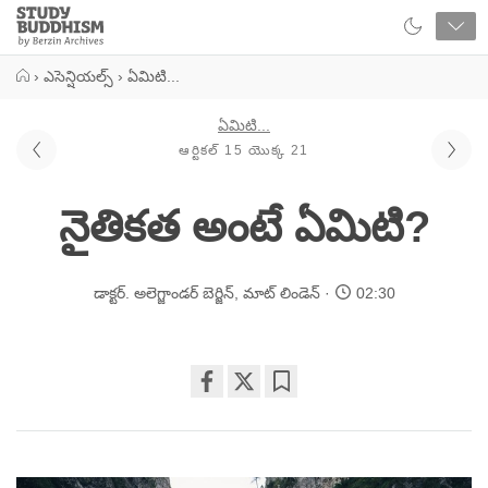
Close
Study
Buddhism
Home
›
ఎసెన్షియల్స్
›
ఏమిటి...
ఏమిటి...
ఆర్టికల్ 15 యొక్క 21
నైతికత అంటే ఏమిటి?
డాక్టర్. అలెగ్జాండర్ బెర్జిన్
,
మాట్ లిండెన్
02:30
Share
Bookmark
on
facebook