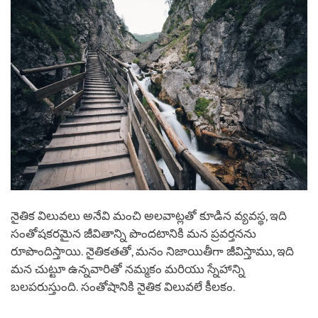
నైతిక విలువలు అనేవి మంచి అలవాట్లతో కూడిన వ్యవస్థ, ఇది
సంతోషకరమైన జీవితాన్ని పొందటానికి మన ప్రవర్తనను
రూపొందిస్తాయి. నైతికతతో, మనం నిజాయితీగా జీవిస్తాము, ఇది
మన చుట్టూ ఉన్నవారితో నమ్మకం మరియు స్నేహాన్ని
బలపరుస్తుంది. సంతోషానికి నైతిక విలువలే కీలకం.