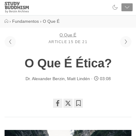
Close
Study
Buddhism
Home
›
Fundamentos
›
O Que É
O Que É
ARTICLE 15 DE 21
O Que É Ética?
Dr. Alexander Berzin
,
Matt Lindén
03:08
Share
Bookmark
on
facebook