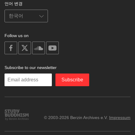
언어 변경
Follow us on
on
on
on
on
facebook
X
soundcloud
youtube
Subscribe to our newsletter
Enter
Subscribe
your
email
Study
© 2003-2026 Berzin Archives e.V.
Impressum
Buddhism
Home