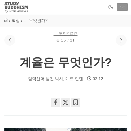
Close
Study
Buddhism
Home
›
핵심
›
… 무엇인가?
… 무엇인가?
글 15 / 21
계율은 무엇인가?
알렉산더 벌진 박사
,
매트 린덴
02:12
Share
Bookmark
on
facebook