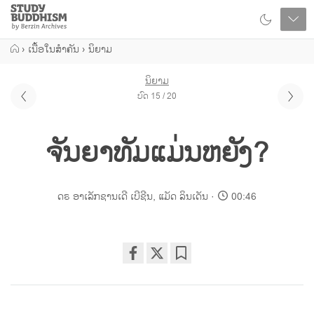
Close
Study
Buddhism
Home
›
ເນື້ອໃນສຳຄັນ
›
ນິຍາມ
ນິຍາມ
ບົດ 15 / 20
ຈັນຍາທັມແມ່ນຫຍັງ?
ດຣ ອາເລັກຊານເດີ ເບີຊີນ
,
ແມັດ ລິນເດັນ
00:46
Share
Bookmark
on
facebook