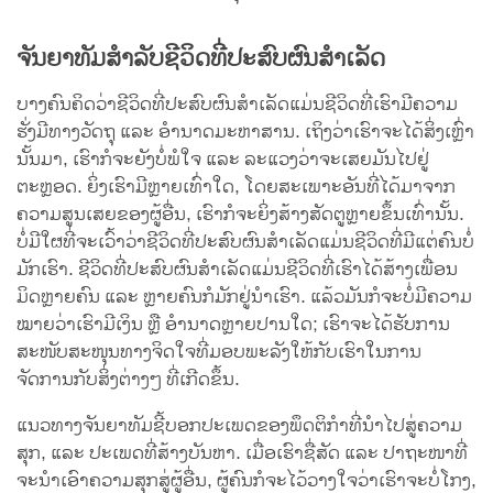
ຈັນຍາທັມສຳລັບຊີວິດທີ່ປະສົບຜົນສຳເລັດ
ບາງຄົນຄິດວ່າຊີວິດທີ່ປະສົບຜົນສຳເລັດແມ່ນຊີວິດທີ່ເຮົາມີຄວາມ
ຮັ່ງມີທາງວັດຖຸ ແລະ ອຳນາດມະຫາສານ. ເຖິງວ່າເຮົາຈະໄດ້ສິ່ງເຫຼົ່າ
ນັ້ນມາ, ເຮົາກໍຈະຍັງບໍ່ພໍໃຈ ແລະ ລະແວງວ່າຈະເສຍມັນໄປຢູ່
ຕະຫຼອດ. ຍິ່ງເຮົາມີຫຼາຍເທົ່າໃດ, ໂດຍສະເພາະອັນທີ່ໄດ້ມາຈາກ
ຄວາມສູນເສຍຂອງຜູ້ອື່ນ, ເຮົາກໍຈະຍິ່ງສ້າງສັດຕູຫຼາຍຂຶ້ນເທົ່ານັ້ນ.
ບໍ່ມີໃຜທີ່ຈະເວົ້າວ່າຊີວິດທີ່ປະສົບຜົນສຳເລັດແມ່ນຊີວິດທີ່ມີແຕ່ຄົນບໍ່
ມັກເຮົາ. ຊີວິດທີ່ປະສົບຜົນສຳເລັດແມ່ນຊີວິດທີ່ເຮົາໄດ້ສ້າງເພື່ອນ
ມິດຫຼາຍຄົນ ແລະ ຫຼາຍຄົນກໍມັກຢູ່ນຳເຮົາ. ແລ້ວມັນກໍຈະບໍ່ມີຄວາມ
ໝາຍວ່າເຮົາມີເງິນ ຫຼື ອຳນາດຫຼາຍປານໃດ; ເຮົາຈະໄດ້ຮັບການ
ສະໜັບສະໜຸນທາງຈິດໃຈທີ່ມອບພະລັງໃຫ້ກັບເຮົາໃນການ
ຈັດການກັບສິ່ງຕ່າງໆ ທີ່ເກີດຂຶ້ນ.
ແນວທາງຈັນຍາທັມຊີ້ບອກປະເພດຂອງພຶດຕິກຳທີ່ນຳໄປສູ່ຄວາມ
ສຸກ, ແລະ ປະເພດທີ່ສ້າງບັນຫາ. ເມື່ອເຮົາຊື່ສັດ ແລະ ປາຖະໜາທີ່
ຈະນຳເອົາຄວາມສຸກສູ່ຜູ້ອື່ນ, ຜູ້ຄົນກໍຈະໄວ້ວາງໃຈວ່າເຮົາຈະບໍ່ໂກງ,