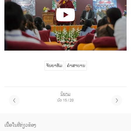
ຈັນຍາທັມ
ຄໍາສາບານ
ນິຍາມ
ບົດ 15 / 20
ເນື້ອໃນທີ່ກ່ຽວຂ້ອງ