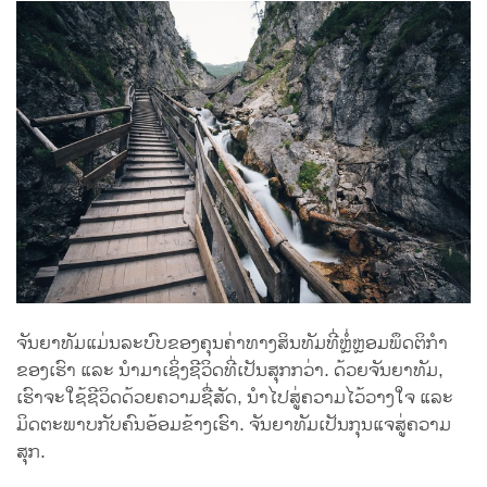
ຈັນຍາທັມແມ່ນລະບົບຂອງຄຸນຄ່າທາງສິນທັມທີ່ຫຼໍ່ຫຼອມພຶດຕິກຳ
ຂອງເຮົາ ແລະ ນຳມາເຊິ່ງຊີວິດທີ່ເປັນສຸກກວ່າ. ດ້ວຍຈັນຍາທັມ,
ເຮົາຈະໃຊ້ຊີວິດດ້ວຍຄວາມຊື່ສັດ, ນຳໄປສູ່ຄວາມໄວ້ວາງໃຈ ແລະ
ມິດຕະພາບກັບຄົນອ້ອມຂ້າງເຮົາ. ຈັນຍາທັມເປັນກຸນແຈສູ່ຄວາມ
ສຸກ.