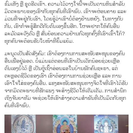
ຂົ່ມເຫັງ ຫຼື ຂູດຮີດເຂົາ. ຄວາມໄວ້ວາງໃຈນີ້ຈະເປັນດານຫິນສຳລັບ
ມິດຕະພາບຂອງເຮົາກັບທຸກຄົນທີ່ເຮົາພົບ. ເຂົາຈະຜ່ອນຄາຍ ແລະ
ມ່ວນທີ່ຈະຢູ່ກັບເຮົາ, ໂດຍຮູ້ວ່າເຂົາບໍ່ຕ້ອງຢ້ານຫຍັງ. ໃນທາງກັບ
ກັນ, ເຮົາກໍຈະຮູ້ສຶກດີກັບຕົນເອງຂຶ້ນອີກ. ໃຜຈະຢາກໃຫ້ຄົນອື່ນ
ລະມັດລະວັງຕົວ ຫຼື ສັ່ນຍ້ອນຄວາມຢ້ານກົວທຸກຄັ້ງທີ່ເຮົາເຂົ້າໃກ້?
ທຸກຄົນຈະຕ້ອນຮັບໃບໜ້າທີ່ຍິ້ມແຍ້ມ.
ມະນຸດເປັນສັດສັງຄົມ: ເຮົາຕ້ອງການການສະໜັບສະໜຸນຂອງຄົນ
ອື່ນເພື່ອຢູ່ລອດ. ບໍ່ແມ່ນແຕ່ຕອນທີ່ເຮົາເປັນເດັກນ້ອຍຊ່ວຍເຫຼືອ
ຕົນເອງບໍ່ໄດ້ ຫຼື ເປັນຜູ້ເຖົ້າອ່ອນແອໃນບ້ານພັກຄົນຊະຣາ, ແຕ່
ຕະຫຼອດຊີວິດຂອງເຮົາ ເຮົາຕ້ອງການການຊ່ວຍເຫຼືອ ແລະ ການ
ເອົາໃຈໃສ່ຂອງຄົນອື່ນ. ແຮງສະໜັບສະໜຸນທາງຈິດໃຈທີ່ເຮົາໄດ້ຮັບ
ຈາກມິດຕະພາບທີ່ຮັກແພງ ຈະສ້າງຊີວິດໃຫ້ເຕີມເຕັມ. ການສຳນຶກ
ເຖິງຈັນຍາທັມ ຈະຊ່ວຍໃຫ້ເຮົາສ້າງຄວາມສຳພັນທີ່ເປັນມິດກັບທຸກ
ຄົນທີ່ເຮົາພົບ.