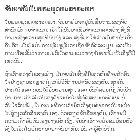
ຈັນຍາທັມໃນພຣະພຸດທະສາສະໜາ
ໃນພຣະພຸດທະສາສະໜາ, ຈັນຍາທັມຈະຢູ່ບົນພື້ນຖານຂອງຈິດ
ສຳນຶກມີການຈຳແນກ: ເຮົາໃຊ້ປັນຍາເພື່ອຈຳແນກລະຫວ່າງສິ່ງທີ່
ນຳມາເຊິ່ງຄວາມສຸກທີ່ຍືນຍົງ ແລະ ສິ່ງທີ່ພາໃຫ້ເກີດບັນຫາຊ້ຳເກົ່າ
ຄືນອີກ. ມັນບໍ່ແມ່ນການຫຼັບຫູຫຼັບຕາເຊື່ອຟັງກົດລະບຽບ, ແຕ່ເປັນ
ການເຊື່ອໝັ້ນວ່າ ການປະຕິບັດຕາມແນວທາງຈັນຍາທັມເປັນສິ່ງທີ່ມີ
ເຫດຜົນ.
ຖ້າເຮົາຫ່ວງຕົນເອງແທ້ໆ, ມັນຈະເປັນສິ່ງທີ່ມີເຫດຜົນທີ່ຈະຕັດສິນ
ໃຈຢ່າງຊານສະຫຼາດກ່ຽວກັບວິທີການປະພຶດຂອງຕົນ. ທຸກຄົນ
ຢາກໄດ້ ແລະ ຄວນໄດ້ຮັບຄວາມສຸກ, ແລະ ນັ້ນກໍລວມເຖິງຕົວເຮົາ
ນຳ. ການເຄົາລົບຕົນເອງຕ່ຳຈະນຳໄປສູ່ທັດສະນະຄະຕິແບບບໍ່
ສົນໃຈສິນທັມ, ໃນຂະນະທີ່ການສຳນຶກເຖິງຄຸນຄ່າຂອງຕົນຈະນຳ
ໄປສູ່ກຽດສັກສີຂອງຕົນເອງ. ດ້ວຍກຽດສັກສີຂອງຕົນ, ເຮົາຈະມີ
ຄວາມເຄົາລົບຕົນເອງຢ່າງເລິກເຊິ່ງ, ຈົນວ່າເຮົາຈະບໍ່ຍອມນ້ອມຕົວ
ລົງໄປເຮັດໃນລັກສະນະອະຈັນຍາທັມ: ມັນຈະຮູ້ສຶກບໍ່ຖືກ.