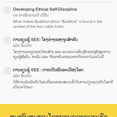
Developing Ethical Self-Discipline
ດຣ ອາເລັກຊານເດີ ເບີຊີນ
What makes Buddhist ethics “Buddhist” is found in the
context of the four noble truths.
ການຮຽນຮູ້ SEE: ໂຄງຮ່າງຂອງຈຸດສຳຄັນ
ແມັດ ລິນເດັນ
ໂຄງຮ່າງລະອຽດຂອງໂຄງສ້າງ ແລະ ແນວຄວາມຄິດຫຼັກຂອງຫຼັກສູດການ
ຮຽນຮູ້ສັງຄົມ, ອາລົມ ແລະ ຈັນຍາທັມຂອງມະຫາວິທະຍາໄລເອໂມຣີ.
ການຮຽນຮູ້ SEE : ກາຍເປັນພົນລະເມືອງໂລກ
ແມັດ ລິນເດັນ
ວິທີການພົວພັນກັບໂລກເພື່ອປະກອບສ່ວນເຂົ້າໃນການປ່ຽນແປງທົ່ວໂລກທີ່
ເປັນປະໂຫຍດ.