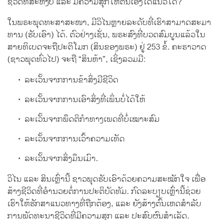
ຊີວິດທີ່ສະຫງົບ ແລະ ມີຄວາມສຸກໃຫ້ຕົນເອງໄດ້ແນວໃດ?
ໃນພຣະພຸດທະສາສະໜາ, ມີວິໄນຫຼາຍລະດັບທີ່ເຮົາສາມາດສະມາ
ທານ (ຮັບເອົາ) ໄດ້. ຕົວຢ່າງເຊັ່ນ, ພຣະສົງທີ່ບວດສົມບູນແລ້ວໃນ
ສາຍທິເບດຈະຖືປະຕິໂມກ (ສິນຂອງພຣະ) ຢູ່ 253 ຂໍ້. ຄະຣາວາດ
(ຊາວພຸດທົ່ວໄປ) ຈະຖື “ສິນຫ້າ”, ເຊິ່ງລວມມີ:
ລະເວັ້ນຈາກການຂ້າສິ່ງມີຊີວິດ
ລະເວັ້ນຈາກການເອົາສິ່ງທີ່ເພິ່ນບໍ່ໄດ້ໃຫ້
ລະເວັ້ນຈາກພຶດຕິກຳທາງເພດທີ່ບໍ່ເໝາະສົມ
ລະເວັ້ນຈາກການເວົ້າຄວາມເທັດ
ລະເວັ້ນຈາກສິ່ງມຶນເມົາ.
ວິໄນ ແລະ ສິນເຫຼົ່ານີ້ ຊາວພຸດຮັບເອົາດ້ວຍຄວາມສະໝັກໃຈ ເພື່ອ
ສ້າງຊີວິດທີ່ອຳນວຍຕໍ່ການປະຕິບັດທັມ. ກົດລະບຽບເຫຼົ່ານີ້ຊ່ວຍ
ເຮົາໃຫ້ຮັກສາແນວທາງທີ່ຖືກຕ້ອງ, ແລະ ຍັງສ້າງຕົ້ນເຫດສຳລັບ
ການພັດທະນາຊີວິດທີ່ມີຄວາມສຸກ ແລະ ປະສົບຜົນສຳເລັດ.