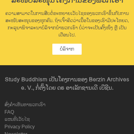
ສະໜັບສະໜຸນໂຄງການຂອງພວກເຮົາ
ຄວາມສາມາດໃນການສືບຕໍ່ຂະຫຍາຍເວັບໄຊຂອງພວກເຮົາຂຶ້ນກັບການ
ສະໜັບສະໜຸນຂອງທຸກຄົນ. ຖ້າເຈົ້າຄິດວ່າເນື້ອໃນຂອງເຮົາມີປະໂຫຍດ,
ກະລຸນາພິຈາລະນາບໍລິຈາກນຳພວກເຮົາ ບໍ່ວ່າຈະເປັນຄັ້ງໜຶ່ງ ຫຼື ເປັນ
ເດືອນໄປ.
ບໍລິຈາກ
Study Buddhism ເປັນໂຄງການຂອງ Berzin Archives
e. V., ກໍ່ຕັ້ງໂດຍ ດຣ ອາເລັກຊານເດີ ເບີຊີນ.
ສົ່ງຄຳເຫັນຫາພວກເຮົາ
FAQ
ແຜນທີ່ເວັບໄຊ
Privacy Policy