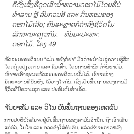
ຄືດັ່ງເຜິ້ງທີ່ດູດເອົານ້ຳຫວານດອກໄມ້ໂດຍທີ່ບໍ່
ທຳລາຍ ຫຼື ລົບກວນສີ ແລະ ກິ່ນຫອມຂອງ
ດອກໄມ້ເລີຍ; ຄົນສະຫຼາດກໍດຳລົງຊີວິດໃນ
ລັກສະນະດຽວກັນ. - ທັມມະປະທະ:
ດອກໄມ້, ໂຄງ 49
ທັດສະນະຄະຕິແບບ “ແມ່ນຫຍັງກໍຢ່າ” ມີແຕ່ຈະນຳໄປສູ່ຄວາມຮູ້ສຶກ
ໂດດດ່ຽວປ່ຽວດາຍ ແລະ ຊຶມເສົ້າ. ໂດຍການສຳນຶກຕໍ່ຈັນຍາທັມ,
ເຮົາຈະເອົາຊະນະທັດສະນະຄະຕິແບບນັ້ນໄດ້. ເຮົາຈະສ້າງ
ມິດຕະພາບທີ່ຍືນຍົງ, ໄວ້ວາງໃຈກັນ, ເຊິ່ງເປັນພື້ນຖານຂອງການມີ
ຊີວິດທີ່ມີຄວາມສຸກ ແລະ ປະສົບຜົນສຳເລັດ.
ຈັນຍາທັມ ແລະ ວິໄນ ບົນພື້ນຖານຂອງເຫດຜົນ
ການປະຕິບັດທັມຈະຢູ່ບົນພື້ນຖານຂອງສາມັນສຳນຶກ. ຖ້າເຮົາເຫັນ
ແກ່ຕົວ, ໂມໂຫ ແລະ ອວດອົ່ງໃສ່ຄົນອື່ນ, ແລ້ວເຮົາຈະຄາດຫວັງ