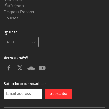
Newsletter
ເນື້ອໃນຫຼ້າສຸດ
Progress Reports
Courses
ປ່ຽນພາສາ
ຕິດຕາມພວກເຮົາທີ່
on
on
on
on
facebook
X
soundcloud
youtube
Subscribe to our newsletter
Enter
Subscribe
your
email