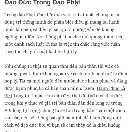
Đạo Đức Trong Đạo Phật
Trong đạo Phật, đạo đức dựa vào trí bát nhã: chúng ta sử
dụng trí thông minh để phân biệt điều gì mang lại hạnh
phúc lâu bền, và điều gì sẽ tạo ra những vấn đề không
ngừng tái diễn. Nó không phải là việc mù quáng tuân theo
một danh sách luật lệ, mà là việc tin chắc rằng việc tuân
theo tôn chỉ giới luật là điều hợp lý.
Nếu chúng ta thật sự quan tâm đến bản thân thì việc có
những quyết định khôn ngoan về cách mình hành xử là điều
hợp lý. Tất cả mọi người đều muốn được hạnh phúc, và đáng
được hạnh phúc, kể cả bản thân mình. [Xem:
Hạnh Phúc Là
Gì?
] Lòng tự ti mặc cảm dẫn đến thái độ thờ ơ về đạo đức,
trong khi ý thức về giá trị bản thân dẫn đến lòng tự trọng.
Với lòng tự trọng, chúng ta sẽ tôn trọng bản thân một cách
sâu sắc, nên sẽ không bao giờ hạ mình để hành động một
cách vô đạo đức: bởi vì bạn sẽ cảm thấy đó là điều không