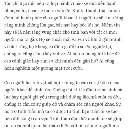
Tôn chỉ đạo đức nêu ra loại hành vi nào sẽ đưa đến hạnh
phúc, và loại nào sẽ tạo ra vấn đề. Khi ta thành thật muốn
đem lại hạnh phúc cho người khác thì người ta sẽ tin tưởng
rằng mình không lừa gạt, bắt nạt hay bóc lột họ. Niềm tin
này sẽ là nền tảng vững chắc cho tình bạn với tất cả mọi
người mà ta gặp. Họ sẽ thoải mái và vui vẻ khi ở gần mình,
vì biết rằng họ không có điều gì để lo sợ. Và ngược lại,
chúng ta cũng cảm thấy vui vẻ. Ai lại muốn người khác đề
cao cảnh giác hay run sợ khi mình đến gần họ? Ai cũng
hoan nghênh một gương mặt tươi cười.
Con người là sinh vật xã hội: chúng ta cần có sự hỗ trợ của
người khác để sinh tồn. Không chỉ khi là đứa trẻ sơ sinh bất
lực hay người già yếu trong nhà dưỡng lão, mà suốt cả đời,
chúng ta cần có sự giúp đỡ và chăm sóc của người khác. Sự
hỗ trợ tinh thần mà ta có được từ tình bạn thân ái sẽ tạo
nên đời sống trọn vẹn. Tinh thần đạo đức mạnh mẽ sẽ giúp
ta tạo ra mối quan hệ thân thiện với tất cả mọi người mà