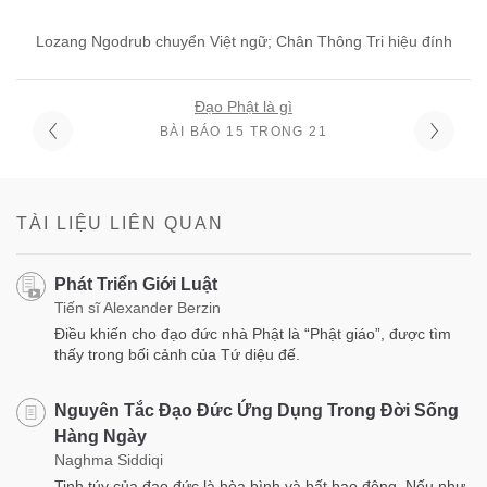
Lozang Ngodrub chuyển Việt ngữ; Chân Thông Tri hiệu đính
Đạo Phật là gì
BÀI BÁO 15 TRONG 21
TÀI LIỆU LIÊN QUAN
Phát Triển Giới Luật
Tiến sĩ Alexander Berzin
Điều khiến cho đạo đức nhà Phật là “Phật giáo”, được tìm
thấy trong bối cảnh của Tứ diệu đế.
Nguyên Tắc Đạo Đức Ứng Dụng Trong Đời Sống
Hàng Ngày
Naghma Siddiqi
Tinh túy của đạo đức là hòa bình và bất bạo động. Nếu như