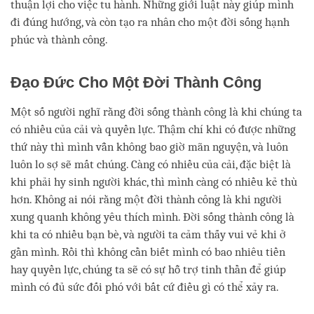
thuận lợi cho việc tu hành. Những giới luật này giúp mình
đi đúng hướng, và còn tạo ra nhân cho một đời sống hạnh
phúc và thành công.
Đạo Đức Cho Một Đời Thành Công
Một số người nghĩ rằng đời sống thành công là khi chúng ta
có nhiều của cải và quyền lực. Thậm chí khi có được những
thứ này thì mình vẫn không bao giờ mãn nguyện, và luôn
luôn lo sợ sẽ mất chúng. Càng có nhiều của cải, đặc biệt là
khi phải hy sinh người khác, thì mình càng có nhiều kẻ thù
hơn. Không ai nói rằng một đời thành công là khi người
xung quanh không yêu thích mình. Đời sống thành công là
khi ta có nhiều bạn bè, và người ta cảm thấy vui vẻ khi ở
gần mình. Rồi thì không cần biết mình có bao nhiêu tiền
hay quyền lực, chúng ta sẽ có sự hỗ trợ tinh thần để giúp
mình có đủ sức đối phó với bất cứ điều gì có thể xảy ra.