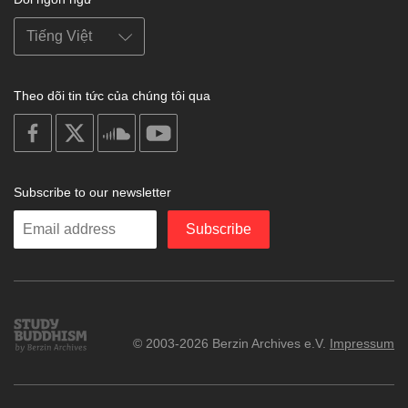
Theo dõi tin tức của chúng tôi qua
on
on
on
on
facebook
X
soundcloud
youtube
Subscribe to our newsletter
Enter
Subscribe
your
email
Study
© 2003-2026 Berzin Archives e.V.
Impressum
Buddhism
Home