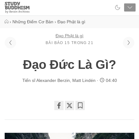
Close
Study
Buddhism
Home
›
Những Điểm Cơ Bản
›
Đạo Phật là gì
Đạo Phật là gì
BÀI BÁO 15 TRONG 21
Đạo Đức Là Gì?
Tiến sĩ Alexander Berzin
,
Matt Lindén
04:40
Share
Bookmark
on
facebook