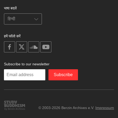
भाषा बदलें
हमें फॉलो करें
on
on
on
on
facebook
X
soundcloud
youtube
Subscribe to our newsletter
Enter
Subscribe
your
email
Study
© 2003-2026 Berzin Archives e.V.
Impressum
Buddhism
Home