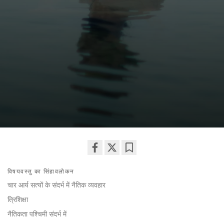
Share
Bookmark
विषयवस्तु का सिंहावलोकन
on
facebook
चार आर्य सत्यों के संदर्भ में नैतिक व्यवहार
त्रिशिक्षा
नैतिकता पश्चिमी संदर्भ में