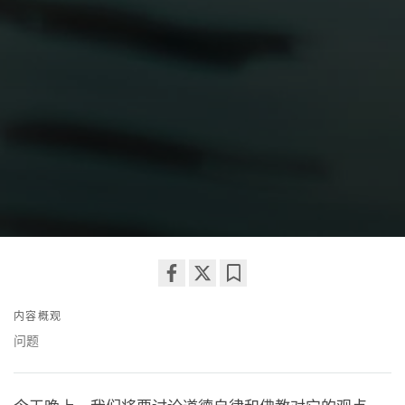
Share
Bookmark
内容概观
on
facebook
问题