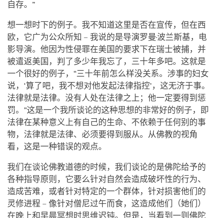
自存。”
想一想时下的例子。我不知道这里是否在宣传，但在西
欧，它广为公众所知 – 我说的是导演罗曼·波兰斯基，电
影导演。他因为性侵罪在美国的要求下在瑞士被捕，并
被遣返美国，判了多少年我忘了，三十年多吧。这就是
一个很好的例子，“三十年前怎么样没关系。涉事的妇女
说，‘算了吧，我不想对他发起法律指控’，这无济于事。
法律就是法律。没有人处在法律之上；他一定要得到惩
罚。”这是一个我所谈论的这种思想的非常好的例子，即
法律在某种意义上有自己的生命、不依赖于任何别的事
物，法律就是法律、必须要得到服从。从佛教的视角
看，这是一种错误的观点。
我们在谈论佛教道德的时候，我们谈论的是佛陀给予的
各种指导原则，它要么针对自然会造成破坏性的行为、
造成苦难，或者针对特定的一个群体，针对损害他们的
灵修进程 – 像针对僧尼过午而食，这造成他们（她们）
在晚上和早晨冥想时思维迟钝。但是，当看到一则佛陀