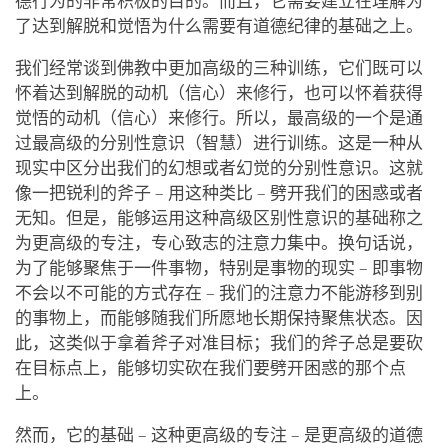
德行为的非常积极的目的。而且，它需要建立在理解为
了达到解脱和觉悟为什么需要有道德纪律的基础之上。
我们经常谈到佛教中更加高级的三种训练，它们既可以
怀着达到解脱的动机（信心）来修行，也可以怀着获得
觉悟的动机（信心）来修行。所以，最高级的一个是通
过最高级的分别性意识（智慧）进行训练。这是一种从
现实中区分出我们的幻想或者幻觉的分别性意识。这就
像一把锐利的斧子 – 用这种类比 – 劈开我们的困惑或者
无知。但是，能够运用这种高级区别性意识的基础称之
为更高级的专注，专心致志的注意力集中。换句话说，
为了能够聚焦于一件事物，特别是事物的现实 – 即事物
不会以不可能的方式存在 – 我们的注意力不能游移到别
的事物上，而能够随我们所愿地长期保持聚焦状态。因
此，这类似于拿着斧子对准目标；我们的斧子总是要砍
在目标点上，能够切实砍在我们要劈开困惑的那个点
上。
然而，它的基础 – 这种更高级的专注 – 是更高级的道德