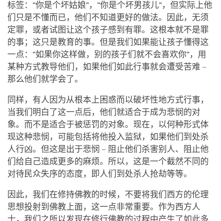
标签：“你是个坏姑娘”，“你是个坏男孩儿”，但实际上他
们只是不懂而已，他们不知道更好的做法。因此，无须
定罪，或者试图让这个孩子感到有罪。这根本就不是罪
的事；这只是教育的事。但是我们如果能让孩子懂得这
一点：“如果你这样做，别的孩子们就不会喜欢你”，用
某种方式教导他们，如果他们如此行事就会遭受苦难 –
那么他们就学会了。
同样，有人因为从根本上困惑而以破坏性地方式行事，
当我们明白了这一点后，他们就适合于成为悲悯的对
象。而不是适合于被惩罚的对象。现在，以何种形式体
现这种悲悯，可能包括将他投入监狱，如果他们到处杀
人行凶。但这是出于悲悯 – 阻止他们杀害别人、阻止他
们给自己造成更多的麻烦。所以，这是一个截然不同的
对待民众失序的态度，即人们到处杀人抢劫等等。
因此，我们在修持佛教的时候，不要将我们西方的伦理
思想投射到佛教上面，这一点非常重要。作为西方人
士，我们之所以发现在修行佛教的过程中产生了如此多