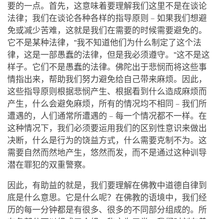
要的一点。首先，这意味着要理解我们这里不是在谈论
法律；我们在谈论各种各样的指导原则 – 如果我们想避
免或减少苦难，这就是我们在需要的时候需要避免的。
它不是某种法律，“我不知道他们为什么制定了这个法
律，这是一部愚蠢的法律，但是我必须遵守。”这不是这
样子。它们不是愚蠢的法律。佛陀出于悲悯而将这些事
情指出来，帮助我们努力避免给自己带来麻烦。因此，
这些指导原则根据悲悯产生、根据看到什么造成麻烦而
产生，什么会避免麻烦，所有的情况均不相同 – 我们所
遭遇的，人们通常所遭遇的 – 每一个情况都不一样。在
这种情况下，我们必须要运用我们的区别性意识来做出
决断，什么是行为的饶益方式，什么需要克制不为。这
需要自然而然地产生，悠然而发，而不是通过这种训导
潜在罪犯的双重警察。
因此，有助益的就是，我们要理解在佛教中道德自律到
底是什么意思。它是什么呢？在佛教的语境中，我们经
历的每一分钟都是有很多、很多的不同部分组成的。所