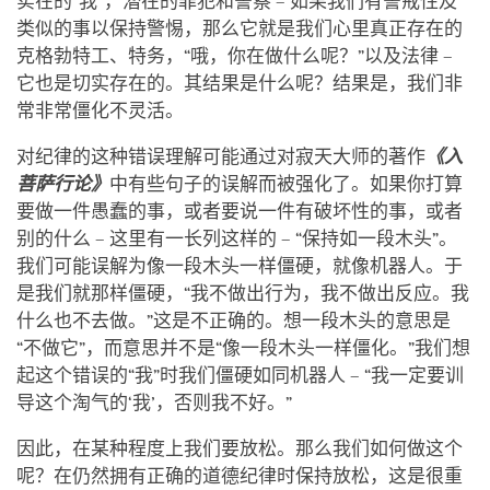
实在的“我”，潜在的罪犯和警察 – 如果我们有警戒性及
类似的事以保持警惕，那么它就是我们心里真正存在的
克格勃特工、特务，“哦，你在做什么呢？”以及法律 –
它也是切实存在的。其结果是什么呢？结果是，我们非
常非常僵化不灵活。
对纪律的这种错误理解可能通过对寂天大师的著作
《入
菩萨行论》
中有些句子的误解而被强化了。如果你打算
要做一件愚蠢的事，或者要说一件有破坏性的事，或者
别的什么 – 这里有一长列这样的 – “保持如一段木头”。
我们可能误解为像一段木头一样僵硬，就像机器人。于
是我们就那样僵硬，“我不做出行为，我不做出反应。我
什么也不去做。”这是不正确的。想一段木头的意思是
“不做它”，而意思并不是“像一段木头一样僵化。”我们想
起这个错误的“我”时我们僵硬如同机器人 – “我一定要训
导这个淘气的‘我’，否则我不好。”
因此，在某种程度上我们要放松。那么我们如何做这个
呢？在仍然拥有正确的道德纪律时保持放松，这是很重