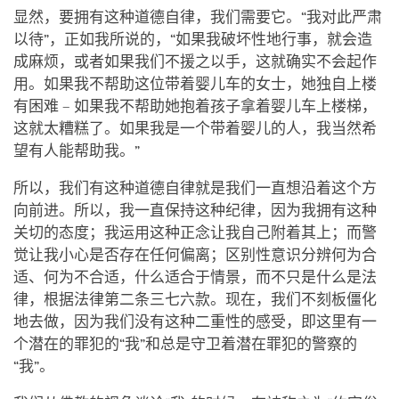
显然，要拥有这种道德自律，我们需要它。“我对此严肃
以待”，正如我所说的，“如果我破坏性地行事，就会造
成麻烦，或者如果我们不援之以手，这就确实不会起作
用。如果我不帮助这位带着婴儿车的女士，她独自上楼
有困难 – 如果我不帮助她抱着孩子拿着婴儿车上楼梯，
这就太糟糕了。如果我是一个带着婴儿的人，我当然希
望有人能帮助我。”
所以，我们有这种道德自律就是我们一直想沿着这个方
向前进。所以，我一直保持这种纪律，因为我拥有这种
关切的态度；我运用这种正念让我自己附着其上；而警
觉让我小心是否存在任何偏离；区别性意识分辨何为合
适、何为不合适，什么适合于情景，而不只是什么是法
律，根据法律第二条三七六款。现在，我们不刻板僵化
地去做，因为我们没有这种二重性的感受，即这里有一
个潜在的罪犯的“我”和总是守卫着潜在罪犯的警察的
“我”。