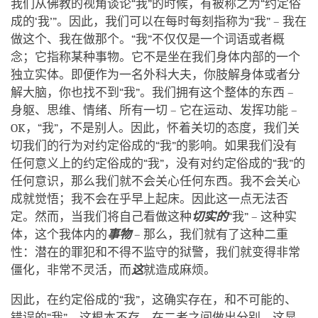
我们从佛教的视角谈论“我”的时候，有被称之为“约定俗
成的‘我’”。因此，我们可以在每时每刻指称为“我” – 我在
做这个、我在做那个。“我”不仅仅是一个词语或者概
念；它指称某种事物。它不是坐在我们身体内部的一个
独立实体。即便作为一名外科大夫，你肢解身体或者分
解大脑，你也找不到“我”。我们拥有这个整体的东西 –
身躯、思维、情绪、所有一切 – 它在运动、发挥功能 –
OK，“我”，不是别人。因此，怀着关切的态度，我们关
切我们的行为对约定俗成的“我”的影响。如果我们没有
任何意义上的约定俗成的“我”，没有对约定俗成的“我”的
任何意识，那么我们就不会关心任何东西。我不会关心
成就觉悟；我不会在乎早上起床。因此这一点无法否
定。然而，当我们将自己看做这种
切实的
“我” – 这种实
体，这个我体内的
事物
– 那么，我们就有了这种二重
性：潜在的罪犯和不得不监守的狱警，我们就变得非常
僵化，非常不灵活，而
这
就造成麻烦。
因此，在约定俗成的“我”，这确实存在，和不可能的、
错误的“我”，这根本不存，在二者之间做出分别 – 这显