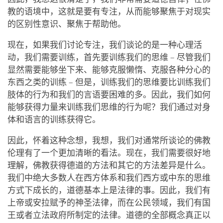
教的语境中，这就是要有专注，从而能够聚焦于对现实
的区别性意识、聚焦于帮助他。
现在，如果我们讨论专注，我们谈论的是一种心理活
动，我们需要训练，首先要训练我们的思维 – 尽管我们
显然需要能够坐下来、能够克服懒惰、克服各种分心的
东西之类的训练 – 但是，训练我们的思维要比训练我们
肢体的行为和我们的言语要困难的多。因此，我们如何
能够获得力量来训练我们思维的行为呢？我们通过对身
体和语言的训练获得它。
因此，怀着这种念想，我想，我们对通常所谈论的佛教
伦理有了一个更加清晰的看法。现在，我们需要很好地
理解，佛教获得德道的方法和其它的方法差异是什么。
我们中绝大多数人在西方体系和我们西方或中东的思维
方式下成长的，道德基本上是法律的事。因此，我们有
上帝或安拉赋予的神圣法律，而在公民领域，我们有国
王或者立法政府所制定的法律。道德的全部概念真正以