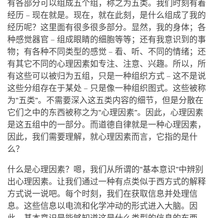
有各部分可以组成五个组，称之为五类。我们时刻有着
经历 – 现在就是。现在，就在此刻，是什么组成了我的
经历呢？这里面有很多很多部分。显然，我的身体；各
种感觉器官 – 组成眼睛的细胞等等；还有我意识到的事
物；有各种不同类型的感觉 – 看、听、不同的情绪；还
有其它不同的心理因素如专注、注意、兴趣。所以，所
有这些可以被归为五组，只是一种组织方式 – 这不是说
这些分组存在于某处 – 只是像一种组织图式。这些被称
为“五类”。不需要深入这五类内容的细节，但是分散在
它们之中的东西被称之为“心理因素”。因此，心理因素
是这五组中的一部分。而道德自律就是一种心理因素，
因此，我们需要理解，就心理因素而言，它指的是什
么？
什么是心理因素？嗯，我们从所谓的“基本意识”中辨别
出心理因素。让我们通过一种有点类似于西方式的解释
方式说一说吧。每个时刻，我们在获取信息并处理信
息。这些信息以电流和化学冲动的形式进入大脑。因