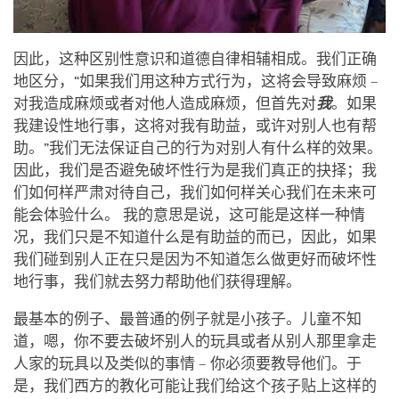
因此，这种区别性意识和道德自律相辅相成。我们正确
地区分，“如果我们用这种方式行为，这将会导致麻烦 –
对我造成麻烦或者对他人造成麻烦，但首先对
我
。如果
我建设性地行事，这将对我有助益，或许对别人也有帮
助。”我们无法保证自己的行为对别人有什么样的效果。
因此，我们是否避免破坏性行为是我们真正的抉择；我
们如何样严肃对待自己，我们如何样关心我们在未来可
能会体验什么。 我的意思是说，这可能是这样一种情
况，我们只是不知道什么是有助益的而已，因此，如果
我们碰到别人正在只是因为不知道怎么做更好而破坏性
地行事，我们就去努力帮助他们获得理解。
最基本的例子、最普通的例子就是小孩子。儿童不知
道，嗯，你不要去破坏别人的玩具或者从别人那里拿走
人家的玩具以及类似的事情 – 你必须要教导他们。于
是，我们西方的教化可能让我们给这个孩子贴上这样的