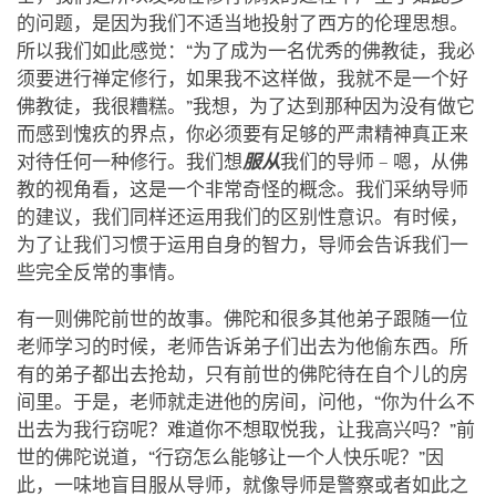
的问题，是因为我们不适当地投射了西方的伦理思想。
所以我们如此感觉：“为了成为一名优秀的佛教徒，我必
须要进行禅定修行，如果我不这样做，我就不是一个好
佛教徒，我很糟糕。”我想，为了达到那种因为没有做它
而感到愧疚的界点，你必须要有足够的严肃精神真正来
对待任何一种修行。我们想
服从
我们的导师 – 嗯，从佛
教的视角看，这是一个非常奇怪的概念。我们采纳导师
的建议，我们同样还运用我们的区别性意识。有时候，
为了让我们习惯于运用自身的智力，导师会告诉我们一
些完全反常的事情。
有一则佛陀前世的故事。佛陀和很多其他弟子跟随一位
老师学习的时候，老师告诉弟子们出去为他偷东西。所
有的弟子都出去抢劫，只有前世的佛陀待在自个儿的房
间里。于是，老师就走进他的房间，问他，“你为什么不
出去为我行窃呢？难道你不想取悦我，让我高兴吗？”前
世的佛陀说道，“行窃怎么能够让一个人快乐呢？”因
此，一味地盲目服从导师，就像导师是警察或者如此之