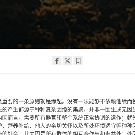
Share
Bookmark
on
facebook
最重要的一条原则就是缘起。没有一法能够不依赖他缘而
法的产生都源于种种复杂因缘的集聚，并非一因生或无因
内因而言，需要所有器官和整个系统正常协调的运作；就
护、营养补给、他人的亲切关怀以及所处环境适宜等种种
康的社会，其内因是所有群体的相互合作与和谐共处；外