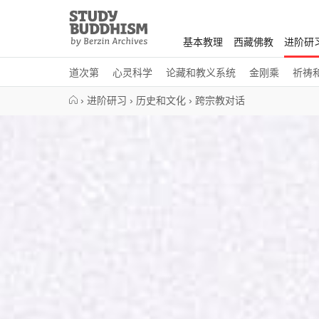
Close
Study
Buddhism
基本教理
西藏佛教
进阶研
Home
道次第
心灵科学
论藏和教义系统
金刚乘
祈祷
›
进阶研习
›
历史和文化
›
跨宗教对话