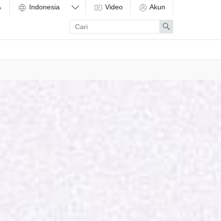
Video
Akun
Enter
Search
search
term