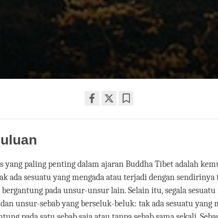
Share
Bookmark
on
uluan
facebook
as yang paling penting dalam ajaran Buddha Tibet adalah ke
ak ada sesuatu yang mengada atau terjadi dengan sendirinya 
 bergantung pada unsur-unsur lain. Selain itu, segala sesuat
 dan unsur-sebab yang berseluk-beluk: tak ada sesuatu yang
tung pada satu sebab saja atau tanpa sebab sama sekali. Seba