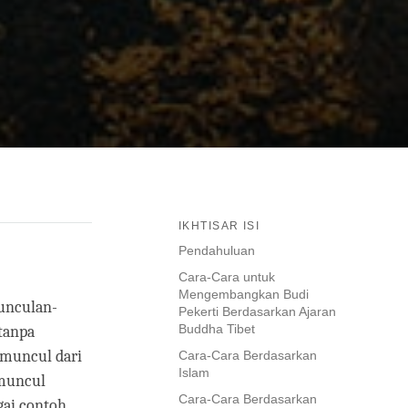
IKHTISAR ISI
Pendahuluan
Cara-Cara untuk
Mengembangkan Budi
munculan-
Pekerti Berdasarkan Ajaran
Buddha Tibet
tanpa
u muncul dari
Cara-Cara Berdasarkan
Islam
 muncul
Cara-Cara Berdasarkan
gai contoh,