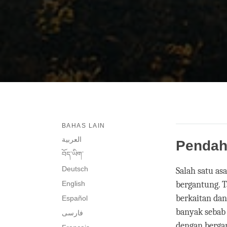
BAHAS LAIN
العربية
Pendah
བོད་ཡིག་
Deutsch
Salah satu as
English
bergantung. T
berkaitan dan
Español
banyak sebab
فارسی
dengan bergan