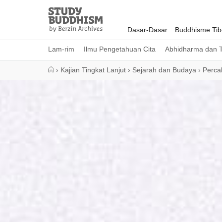
Close
Study
Buddhism
Dasar-Dasar
Buddhisme Tib
Home
Lam-rim
Ilmu Pengetahuan Cita
Abhidharma dan T
›
Kajian Tingkat Lanjut
›
Sejarah dan Budaya
›
Perca