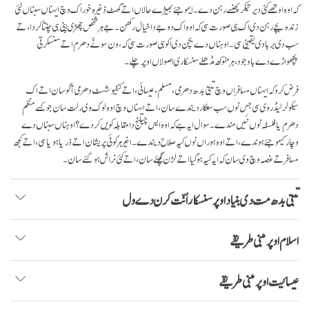
کہ اوہ اوتھے کنی دیرتیکر پھنسے رہن دے۔ ایہو جئے بھیڑے حالاں اتے گھٹ ذخیرہ خوراک وچ ایہناں سبناںلئی
زندہ بچے رہن دی اک ہی صورت سی کہ اوہ اک دوجے دا خیال رکھن۔ جے ہر شخص چھڑی اپنی ہی چنتا کردا، تے
سب دی بربادی یقینی سی۔ اوہناں دے بچن دی اکو ہی صورت سی کہ، ون سونّے دھرم اتے سنسکرتی
پچھواڑے دے باوجود، ہر منوکھ مڈھلے سنسکاری اصولاں اوپر چلے۔
فرض کرو کہ ایہناں مسافراں وچ تبتی بدھ دھرمی، مسلم، عیسائی، اتے کنفیوشسٹ دھرمی آگو سان اتے اک
سیکولر لیڈر وی سی جس نوں سب ستکار دیندے سان، اتے ایہناں وچ اوہ لوک وی رلت سان جو کسے منظم
دھرم یا فلسفہ نوں نئیں مندے۔ سوال ایہ ہے کہ اوہ ایس چیلنج دا مقابلہ کویں کردے؟ اوہناں سبناں دے
وچار کیہو جئے ہوندے، اتےاوہ ہوراں نوں کیہ صلاح دیندے۔ اخیر ہر کوئی پریشان اتے ڈریا ہویا سی، اتے کجھ
مسافر تے غصہ وچ وی سان کہ ایہ کیہ ہوگیا اتے لڑن لگپئے سان، اتے کئی نراش ہو گئے سان۔
تبتی بدھ مت دی بنیاد اوپر سنسکار اُنّت کرن دے ول
اسلام اوپر مبنی طریقے
عیسائیت اوپر مبنی طریقے