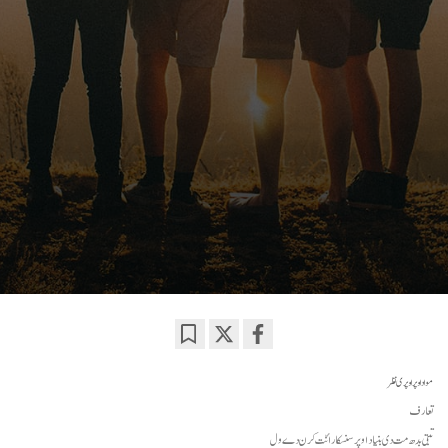
Bookmark
Share
on
مواد اوپر اوپری نظر
facebook
تعارف
تبتی بدھ مت دی بنیاد اوپر سنسکار اُنّت کرن دے ول