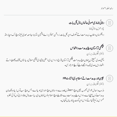
facebook
رلدا ملدا مواد
دلائی لاما دی صوفی عالماں نال گل بات
چودھویں دلائی لاما
دو قلزماں دا ملاپ: بدھ مت اتے تصوف اوپر گل بات: روشن سینٹر برائے ایشین سٹڈیز، جامعہ میری لینڈ وچ اک وچار ونڈ
پچھمی ترکستان وچ بدھ مت دا اتحاس
ڈاکٹر الیگزینڈر برزن
پہلی صدی مسیح توں پہلاں وچ بدھ مت پچھمی ترکستان (اج دا روس دی وسطی ایشیا دی پشلی اسلامی ریاستاں) تک پھیلیا، اتے
اٹھارویں صدی تک اوتھے ویلے کویلے موجود سی۔
چین اندر بدھ مت اتے اسلام دی دَشا، ۱۹۹۷
ڈاکٹر الیگزینڈر برزن
مذہب دا حال عوامی جمہوریہ چین وچ ا۹۹۴ توں بعد دے دو سالاں وچ مندا ہی ہویا اے، جس وچ سب توں زیادہ نقصان
بدھ مت نوں پہنچیا اے۔ اوس ویلے بدھ مت دے مقابلے وچ اسلام ولوں لوکاں دی ریاست نال وفاداری نوں کوئی خطرہ
محسوس نہ کیتا گیا اتے اوس اوپر گھٹ پابندیاں لگیاں۔