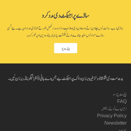
ساڈے پراجیکٹ دی مدد کرو
ساڈی ویب سائٹ نوں چلاون اتے ودھاون دی صلاحیت دا دارومدار مکمل طور تے تہاڈی امداد اوپر ہے۔ جے تسی
ساڈے مواد نوں مفید جاندے او تے یکمشت یا ماہانہ چندہ دین اوپر غور کرو۔
چندہ دیو
بدھ مت دی شکشا لوو’ ذخیرہ برزن دا اک پراجیکٹ ہے جس دے بانی ڈاکٹر الیگزینڈر برزن نیں۔
اپنی صلاح دسو
FAQ
زمین دے ٹوٹے دا نقشہ
Privacy Policy
Newsletter
سجر مواد