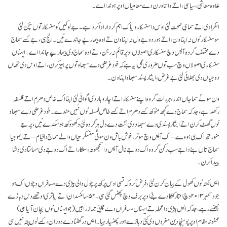
علاوہ معاشی، سیاسی، اتے واتاورن دےمعاملیاں اوپر ہوندا اے۔
انفرادی اتے سماجی صحت لئی اوس دا سنسکار ویاک اہم کردار ادا کردا ہے۔ جے لوکیں کوسنسکار توں بچن لئی
سوسنسکار نوں نہ اپناون، اتے ہور دوجے ول نہ اپناون تےاوہ بیمار پے جاندے نیں۔ انج ہی، جے کسے سماج
دے مختلف گروہ آپس وچ سنسکاری اصولاں اوپر قائم نہ رہن، تےاوہ سماج وی بیمار پےجاندا اے۔ ایہناں
سنسکاری اصولاں وچ سب توں ضروری گل ایہ ہے کہ خود غرضی دے سبھاو توں پرہیز کرن، اتے اوس دی تھاں
دوجیاں دی بھلائی لئی بے غرض، ایثار پسند سبھاو اپناون۔
ون سونّے سماجاں اندر، ہر رلت گروہ اپنے سنسکار اتے اچار وہار دی اگوائی لئی اپنا اک خاص دھرم اتے فلسفہ
رکھدا ہے، جد کہ سماج دے کجھ منوکھ کسےدھرم اتے کسےخاص فلسفہ نوں نئیں مندے۔ خود غرضی دے سبھاو
نوں گھٹ کرن اتے ایثار پسندی دے سبھاو دی اُنّت دے ول ہر گروہ لئی وکھو وکھ ہوسکدے نیں، پر جے
منورتھ اک ہی ہووے – اک آپس وچ سوتر، خوش باش ون سونّی سنسکرتیاں والے سماج دا قیام – تےایہو جیا
سماج تاں بنے دا جے سب رکن گروہ اک دوجے نال آپس دا سمجھوتہ، ستکار اتےاک دوجے دی سہائتا دی دشا
پیدا کرن۔
ایس نکتہ نوں کھول کے بیان کرن لئی، فرض کرو کہ تسی اوس پرکھ پرچول والی بیڑی دے مسافراں وچوں اک ہو
جو دسمبر ۲۰۱۳ وچ انتارکتکا دے بنّے اوپر برف وچ پھنس گئی سی۔ ۵۲ سائنسدان اتےیاتری اوتھے دس دہاڑے
پھنسے رہے، جد کہ ایس بیڑی دا عملہ تے ایہناں مسافراں دے چینی جہاز راہیں (جو ایہناں نوں بچان آیا سی)
محفوظ مقام اوپر پوہنچا دین مغروں وی کئی دہاڑے ہور پھنسیا رہیا۔ایس درگھٹنا دے دوران، کسے نوںپتہ نئیں سی