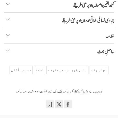
کنفیوشِیَن اصولاں اوپر مبنی طریقے
بنیادی انسانی اخلاقی قدراں اوپر مبنی طریقے
خلاصہ
حاصلِ بحث
اچار ونت
ہندی غیر بودھی عقیدے
اسلام
دھرمی آشتی
نوجوان بدھ متاں دی چوتھی جگتائی مجلس مذاکرہ ، ہانگ کانگ، چین، یکم اگست، ۲۰۱۴، ترجمہ: افضال محمود
Bookmark
Share
on