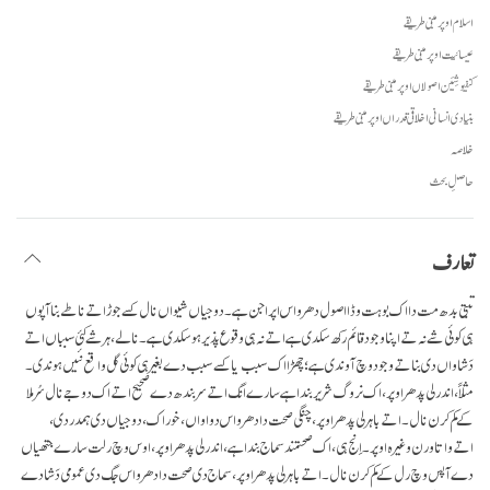
اسلام اوپر مبنی طریقے
عیسائیت اوپر مبنی طریقے
کنفیوشِیَن اصولاں اوپر مبنی طریقے
بنیادی انسانی اخلاقی قدراں اوپر مبنی طریقے
خلاصہ
حاصلِ بحث
تعارف
تبتی بدھ مت دا اک بوہت وڈا اصول دھرواس اپراجن ہے۔ دوجیاں شیواں نال کسے جوڑ اتے ناطے بنا آپوں
ہی کوئی شے نہ تے اپنا وجود قائم رکھ سکدی ہے اتے نہ ہی وقوع پذیر ہوسکدی ہے۔ نالے، ہر شے کئی سبباں اتے
دَشاواں دی بنا تے وجود وچ آوندی ہے؛ چھڑا اک سبب یا کسےسبب دے بغیر ہی کوئی گل واقع نئیں ہوندی۔
مثلاً، اندرلی پدھر اوپر، اک نروگ شریر بندا ہے سارے انگ اتے سربندھ دے صحیح اتے اک دوجے نال سُر ملا
کے کم کرن نال۔ اتے باہرلی پدھر اوپر، چنگی صحت دا دھرواس دواواں، خوراک، دوجیاں دی ہمدردی،
اتےواتاورن وغیرہ اوپر۔اِنج ہی،اک صحتمند سماج بندا ہے، اندرلی پدھر اوپر، اوس وچ رلت سارے جتھیاں
دے آپس وچ رل کے کم کرن نال۔ اتے باہرلی پدھر اوپر، سماج دی صحت دا دھرواس جگ دی عمومی دَشا دے