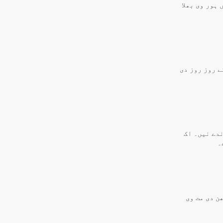
ہور وی بھلا
ے روز روز دی
ندے نیں۔ اک
۔
ن دی مت وی