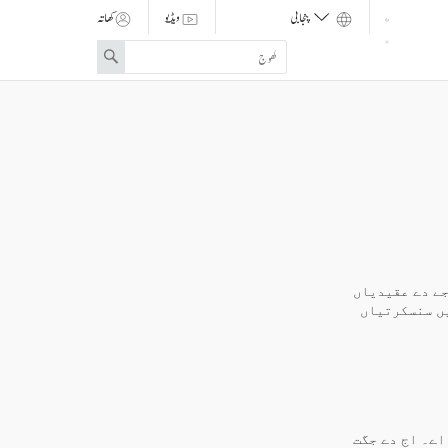
ویڈیو
کھاتہ
Enter
Search
search
term
جے دے عقیدیاں
یں سنسکرتیاں
اے۔ اج دے جگت