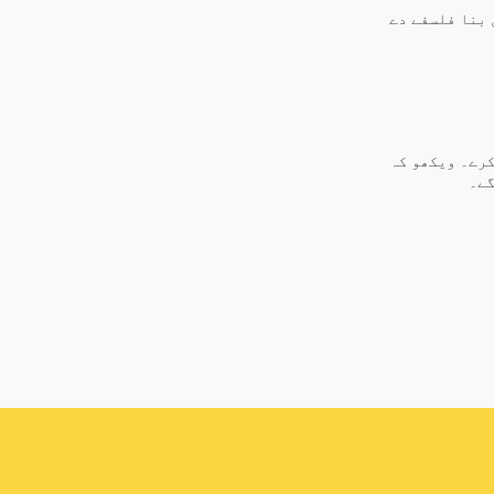
 بنا فلسفے دے
کرے۔ ویکھو کہ
گے۔