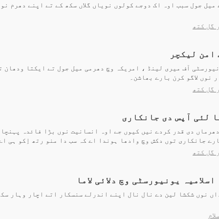
میل جول سبب اوہ اک دوجے کولوں نویاں گلاں سکھ کے تے اپنے دھرم نوں 
 گل کتھ
 امن لیکچر
ونیورسٹی آف میری لینڈ ، امریکہ وچ دھرمی میل جول تے ایکتا ودھان ت
 نوں لاگو کرن بارے بھاشن۔
 گل کتھ
 لئی آپس دی جانکاری
 دھرماں دی قدر کردے نیں کیوں جے اوہ انسانیت نوں بڑا فائدہ پہنچا
رے جانکاری توں دکش وچ وادھا ہوندا اے کہ سب دا منو رتھ اِکو ہی اے
 گل کتھ
اسلامیہ یونیورسٹی وچ دلائی لاما
داں نوں شکشا لین دے نال نال اپنے اندرلے سنسکار اتے اچار وہار سکھ
لام