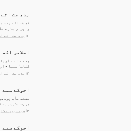
بدھ مت اتے 
تصوف اتے بدھ مت
واپراں بارے غلط
in
بدھ مت اتے اس
اسلامی اکھ 
بدھ مت دے اوہن
کتاب" منیا - او
in
بدھ مت اتے اس
اجوکے سمے وچ
تقدس مآب چودھوی
بوہت مشہور ہست
in
چودھویں دلائی
اجوکے سمے و