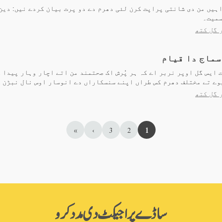
راہیں من دی شانتی پراپت کرن لئی دھرم دے دو پرت بیان کردے نیں: دین
سمیت۔
 گل کتھ
سماج دا قیام
 ایس گل اوپر نربر اے کہ ہر پُرش اک صحتمند من اتے اچار وہار پیدا 
وے تے مختلف دھرم کس طراں اپنے سنسکاراں دے انوسار اوس نال نبڑن 
 گل کتھ
»
›
3
2
1
ساڈے پراجیکٹ دی مدد کرو