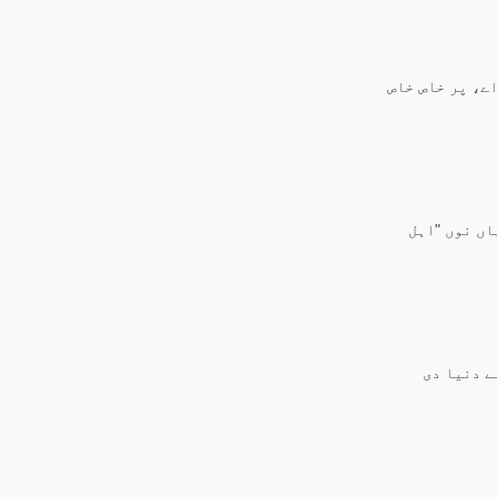
ے، پر خاص خاص
اں نوں "اہل
ے دنیا دی