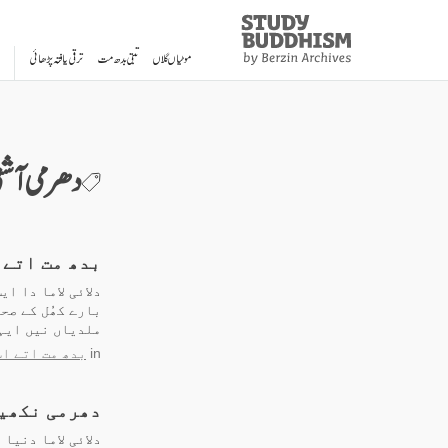
Study
Clos
Buddhism
موٹیاں گلاں
تبتی بدھ مت
ترقی یافتہ پڑھائی
Home
دھرمی آشت
بدھ مت اتے 
دلائی لاما دا ا
بارے کھُل کے صح
ملدیاں نیں ایہو
in
بدھ مت اتے اس
دھرمی نکھیڑ
دلائی لاما دنیا