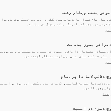
صوفی پنتھ وچکار رشتہ
 وچکار عام شیواں بارے سانجھیاں گلاں دا ڈھانچہ ٹھیک پرت جاوندا ا
 فہمی توں بچن لئی ڈوہنگی پرکھ پرچول دی لوڑ اے۔
لام
دھرائی بھوں بدھ مت
اں بنیادی عقیدیاں دا جائزہ جنہاں دی بنیاد تے مسلماناں نے بودھی
ہ لوکی جو کسے مہان ہستی توں اپنے سنسکار لیندے نیں۔
لام
 دلائی لاما دا پربھاؤ
ں دلائی لاما: تنزین گیاتسو، اک سادہ بدھ بھکشو، اوہ پرش جو ایس سم
یاں وچوں اک نیں۔
 لاما
چ دھرم دی اہمیت