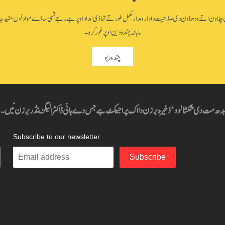
اون اتے ودھاون دی صلاحیت دا دارومدار مکمل طور تے تہاڈی امداد اوپر ہے۔ جے تسی ساڈے مواد نوں مفید ج
ماہانہ چندہ دین اوپر غور کرو۔
چندہ دیو
بدھ مت دی شکشا لوو’ ذخیرہ برزن دا اک پراجیکٹ ہے جس دے بانی ڈاکٹر الیگزینڈر برزن نیں۔
س
Subscribe to our newsletter
Enter
Subscribe
your
email