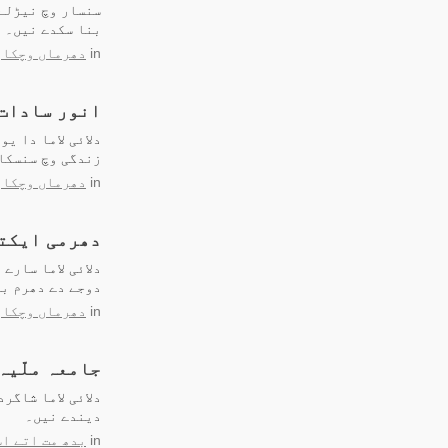
سنسار وچ نیڑلے 
بنا سکدے نیں۔
in
دھرماں وچکار
انور سادات
دلائی لاما دا ی
زندگی وچ سنسکار
in
دھرماں وچکار
دھرمی ایکتا
دلائی لاما سارے
دوجے دے دھرم با
in
دھرماں وچکار
جامعہ ملّیہ 
دلائی لاما شاگر
دیندے نیں۔
in
بدھ مت اتے اس