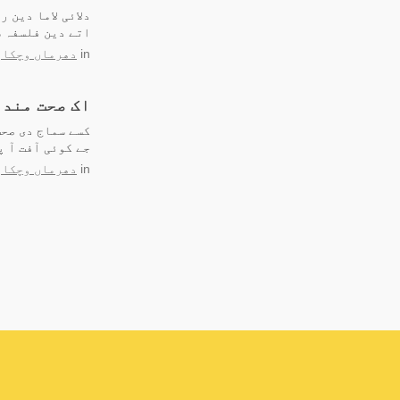
دلائی لاما دین 
اتے دین فلسفہ 
in
دھرماں وچکار
اک صحت مند 
کسے سماج دی صحت
جے کوئی آفت آ پ
in
دھرماں وچکار