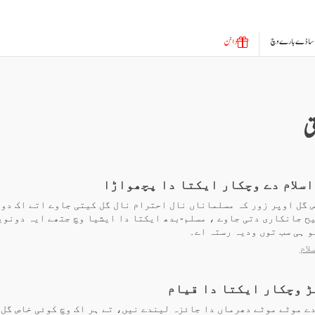
ساڈے بارے وچ
دانن
ی
اسلام دے وچکار ایکتا دا پچھواڑا
یس گل اوپر زور کہ مسلماناں نال احترام نال گل کیتی جاوے اتے اک دو
یح جانکاری دتی جاوے ، مسلم-بدھ ایکتا دا ایشیا وچ جتھے ایہ دونو
 ہی سب توں ودیہ رستہ اے۔
لام
 وچکار ایکتا دا قیام
 دے موٹے موٹے دھرماں دا جائزہ لیندے نیں، تے ہر اک وچ کوئی خاص گل 